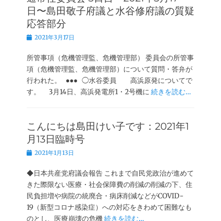
日〜島田敬子府議と水谷修府議の質疑
応答部分
投
2021年3月17日
稿
日
所管事項（危機管理監、危機管理部） 委員会の所管事
項（危機管理監、危機管理部）について質問・答弁が
行われた。 ●●● ◯水谷委員 高浜原発についてで
す。 3月14日、高浜発電所1・2号機に
続きを読む…
こんにちは島田けい子です：2021年1
月13日臨時号
投
2021年1月13日
稿
日
◆日本共産党府議会報告 これまで自民党政治が進めて
きた際限ない医療・社会保障費の削減の削減の下、住
民負担増や病院の統廃合・病床削減などがCOVID-
19（新型コロナ感染症）への対応をきわめて困難なも
のとし、医療崩壊の危機
続きを読む…