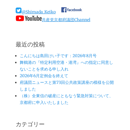
稿
ナ
@Shimada_Keiko
ビ
共産党京都府議団Channel
ゲ
ー
シ
ョ
最近の投稿
ン
こんにちは島田けい子です：2026年8月号
舞鶴港の『特定利用空港・港湾』への指定に同意し
ないことを求める申し入れ
2026年6月定例会を終えて
府議団ニュースと第73回公共政策講座の模様を公開
しました
（株）全東信の破産にともなう緊急対策について、
京都府に申入いたしました
カテゴリー