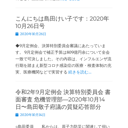
こんにちは島田けい子です：2020年
10月26日号
投
2020年10月26日
稿
日
◆9月定例会、決算特別委員会審議にあたっていま
す。 9月定例会で補正予算は809億円余について全会
一致で可決しました。その内容は、インフルエンザ流
行期を踏まえ新型コロナ感染症の医療・検査体制の充
実、医療機関などで実習する
続きを読む…
令和2年9月定例会 決算特別委員会 書
面審査 危機管理部―2020年10月14
日〜島田敬子府議の質疑応答部分
投
2020年10月14日
稿
日
○島田委員 私からは、原子力防災に関連して伺い