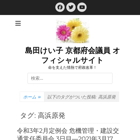
コ
Facebook
Twitter
ン
YouTube
テ
ン
ツ
へ
ス
島田けい子 京都府会議員 オ
キ
フィシャルサイト
ッ
プ
命を支えた情熱で府政改革！
検
索:
ホーム
»
以下のタグがついた投稿:
高浜原発
タグ:
高浜原発
令和3年2月定例会 危機管理・建設交
通常任委員会 3日目―2021年3月17