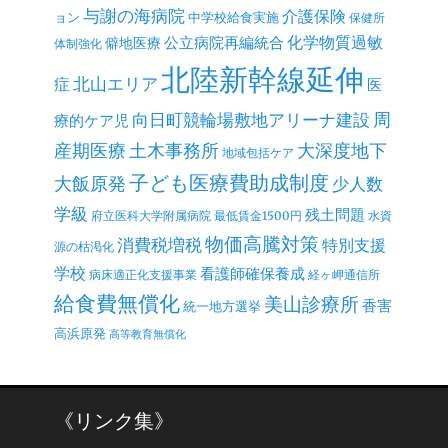
与謝の海病院
介護保険
ョン
中学校給食実施
保健所
公立病院再編統合
化学物質過敏
僻地医療
体制強化
北陸新幹線延伸
北山エリア
症
医
周
向日町競輪場敷地アリーナ建設
療的ケア児
産期医療
土木事務所
大深度地下
地域包括ケア
子ども医療費助成制度
大飯原発
少人数
学級
残土問題
府立医科大学附属病院
最低賃金1500円
水資
物価高騰対策
消費税増税
特別支援
源の枯渇化
学校
看護師確保養成
病床適正化支援事業
経ヶ岬通信所
給食費無償化
美山診療所
香害
統一地方選挙
高浜原発
高等教育無償化
《リンク集》