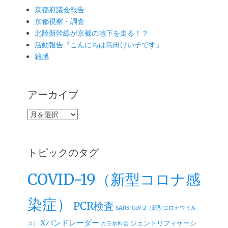
京都府議会報告
京都視察・調査
北陸新幹線が京都の地下を走る！？
活動報告『こんにちは島田けい子です』
雑感
アーカイブ
ア
ー
カ
イ
トピックのタグ
ブ
COVID-19（新型コロナ感
染症）
PCR検査
SARS-CoV-2（新型コロナウイル
Xバンドレーダー
ジェントリフィケーシ
ス）
カラ水料金