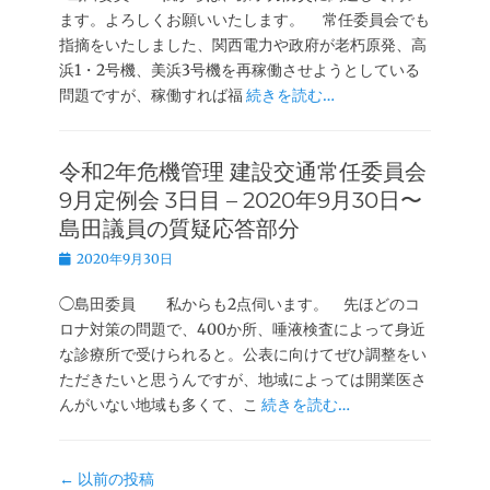
ます。よろしくお願いいたします。 常任委員会でも
指摘をいたしました、関西電力や政府が老朽原発、高
浜1・2号機、美浜3号機を再稼働させようとしている
問題ですが、稼働すれば福
続きを読む…
令和2年危機管理 建設交通常任委員会
9月定例会 3日目 – 2020年9月30日〜
島田議員の質疑応答部分
投
2020年9月30日
稿
日
◯島田委員 私からも2点伺います。 先ほどのコ
ロナ対策の問題で、400か所、唾液検査によって身近
な診療所で受けられると。公表に向けてぜひ調整をい
ただきたいと思うんですが、地域によっては開業医さ
んがいない地域も多くて、こ
続きを読む…
投
←
以前の投稿