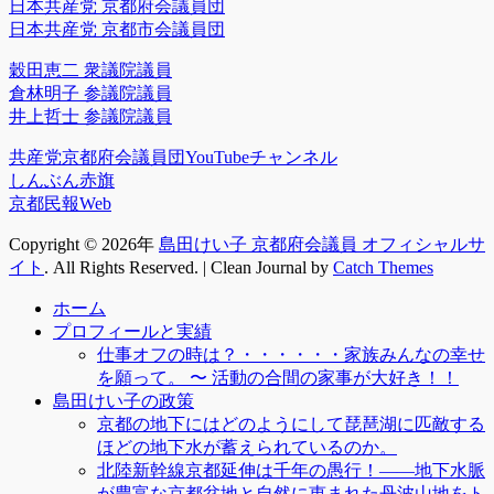
日本共産党 京都府会議員団
日本共産党 京都市会議員団
穀田恵二 衆議院議員
倉林明子 参議院議員
井上哲士 参議院議員
共産党京都府会議員団YouTubeチャンネル
しんぶん赤旗
京都民報Web
Copyright © 2026年
島田けい子 京都府会議員 オフィシャルサ
イト
. All Rights Reserved. | Clean Journal by
Catch Themes
上
ホーム
に
プロフィールと実績
ス
仕事オフの時は？・・・・・・家族みんなの幸せ
ク
を願って。 〜 活動の合間の家事が大好き！！
ロ
島田けい子の政策
ー
京都の地下にはどのようにして琵琶湖に匹敵する
ル
ほどの地下水が蓄えられているのか。
北陸新幹線京都延伸は千年の愚行！――地下水脈
が豊富な京都盆地と自然に恵まれた丹波山地をト