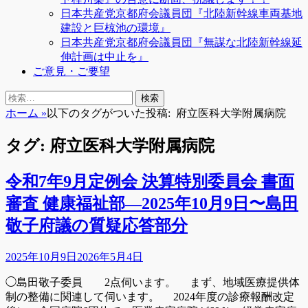
日本共産党京都府会議員団『北陸新幹線車両基地
建設と巨椋池の環境』
日本共産党京都府会議員団『無謀な北陸新幹線延
伸計画は中止を』
ご意見・ご要望
検
検
索
索:
ホーム
»
以下のタグがついた投稿:
府立医科大学附属病院
タグ:
府立医科大学附属病院
令和7年9月定例会 決算特別委員会 書面
審査 健康福祉部―2025年10月9日〜島田
敬子府議の質疑応答部分
投
2025年10月9日
2026年5月4日
稿
◯島田敬子委員 2点伺います。 まず、地域医療提供体
日
制の整備に関連して伺います。 2024年度の診療報酬改定