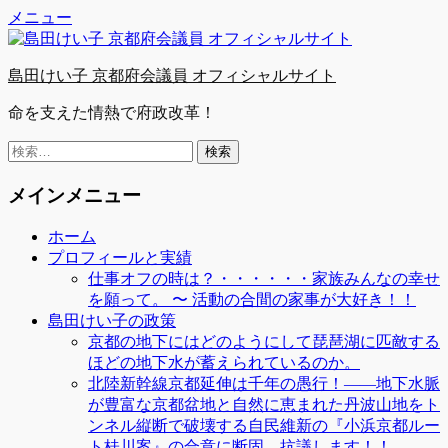
Facebook
Twitter
YouTube
コ
メニュー
ン
テ
島田けい子 京都府会議員 オフィシャルサイト
ン
ツ
命を支えた情熱で府政改革！
へ
ス
検
キ
索:
ッ
メインメニュー
プ
ホーム
プロフィールと実績
仕事オフの時は？・・・・・・家族みんなの幸せ
を願って。 〜 活動の合間の家事が大好き！！
島田けい子の政策
京都の地下にはどのようにして琵琶湖に匹敵する
ほどの地下水が蓄えられているのか。
北陸新幹線京都延伸は千年の愚行！――地下水脈
が豊富な京都盆地と自然に恵まれた丹波山地をト
ンネル縦断で破壊する自民維新の『小浜京都ルー
ト桂川案』の合意に断固、抗議します！！