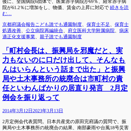
後に、全国病院6団体で、医業赤字病院が69％、経常赤字病
院が61.2％に増加をし、物価、賃金の上昇に対応で
続きを読
む…
カ
タ
京都府議会報告
こども誰でも通園制度
、
保育士不足
、
保育士
テ
グ
処遇改善
、
公立病院再編統合
、
府立医科大学附属病院
、
病床
ゴ
適正化支援事業
、
親子誰でも通園制度
リ
ー
「町村会長は、振興局を邪魔だと、実
力もないのに口だけ出して、そんなも
んはいらんという話まで出た」と振興
局や土木事務所の統廃合は市町村の責
任といわんばかりの居直り発言 2月定
例会を振り返って
投
2014年3月12日
2023年3月13日
稿
2月定例会代表質問。日本共産党の原田完府議の質問で、振
日
興局や土木事務所の統廃合の結果、南部豪雨や台風18号災害