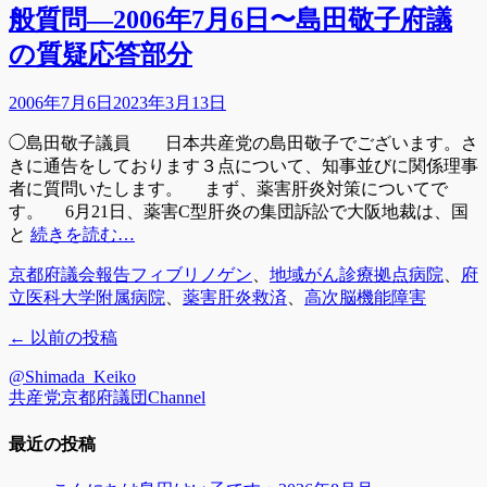
般質問―2006年7月6日〜島田敬子府議
の質疑応答部分
投
2006年7月6日
2023年3月13日
稿
◯島田敬子議員 日本共産党の島田敬子でございます。さ
日
きに通告をしております３点について、知事並びに関係理事
者に質問いたします。 まず、薬害肝炎対策についてで
す。 6月21日、薬害C型肝炎の集団訴訟で大阪地裁は、国
と
続きを読む…
カ
タ
京都府議会報告
フィブリノゲン
、
地域がん診療拠点病院
、
府
テ
グ
立医科大学附属病院
、
薬害肝炎救済
、
高次脳機能障害
ゴ
投
←
以前の投稿
リ
ー
稿
@Shimada_Keiko
ナ
共産党京都府議団Channel
ビ
最近の投稿
ゲ
ー