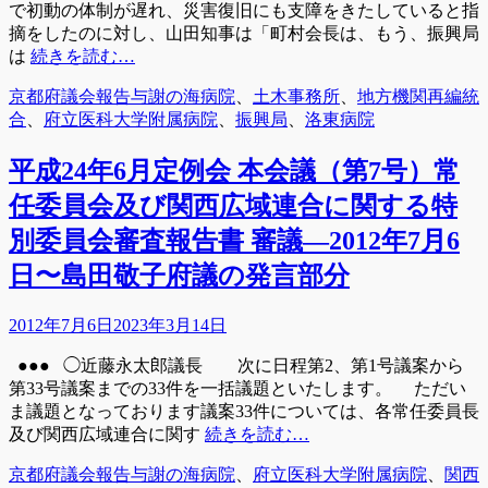
で初動の体制が遅れ、災害復旧にも支障をきたしていると指
摘をしたのに対し、山田知事は「町村会長は、もう、振興局
は
続きを読む…
カ
タ
京都府議会報告
与謝の海病院
、
土木事務所
、
地方機関再編統
テ
グ
合
、
府立医科大学附属病院
、
振興局
、
洛東病院
ゴ
リ
平成24年6月定例会 本会議（第7号）常
ー
任委員会及び関西広域連合に関する特
別委員会審査報告書 審議―2012年7月6
日〜島田敬子府議の発言部分
投
2012年7月6日
2023年3月14日
稿
●●● ◯近藤永太郎議長 次に日程第2、第1号議案から
日
第33号議案までの33件を一括議題といたします。 ただい
ま議題となっております議案33件については、各常任委員長
及び関西広域連合に関す
続きを読む…
カ
タ
京都府議会報告
与謝の海病院
、
府立医科大学附属病院
、
関西