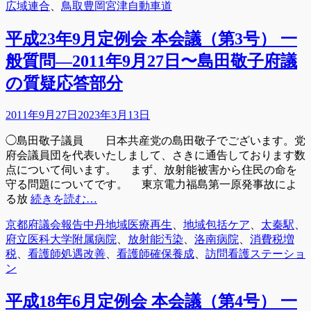
テ
グ
広域連合
、
鳥取豊岡宮津自動車道
ゴ
リ
平成23年9月定例会 本会議（第3号） 一
ー
般質問―2011年9月27日〜島田敬子府議
の質疑応答部分
投
2011年9月27日
2023年3月13日
稿
◯島田敬子議員 日本共産党の島田敬子でございます。党
日
府会議員団を代表いたしまして、さきに通告しております数
点について伺います。 まず、放射能被害から住民の命を
守る問題についてです。 東京電力福島第一原発事故によ
る放
続きを読む…
カ
タ
京都府議会報告
中丹地域医療再生
、
地域包括ケア
、
太秦駅
、
テ
グ
府立医科大学附属病院
、
放射能汚染
、
洛南病院
、
消費税増
ゴ
税
、
看護師処遇改善
、
看護師確保養成
、
訪問看護ステーショ
リ
ン
ー
平成18年6月定例会 本会議（第4号） 一