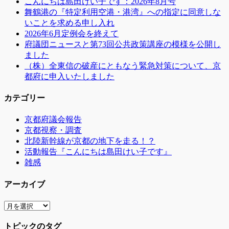
こんにちは島田けい子です：2026年8月号
シ
舞鶴港の『特定利用空港・港湾』への指定に同意しな
いことを求める申し入れ
ョ
2026年6月定例会を終えて
ン
府議団ニュースと第73回公共政策講座の模様を公開し
ました
（株）全東信の破産にともなう緊急対策について、京
都府に申入いたしました
カテゴリー
京都府議会報告
京都視察・調査
北陸新幹線が京都の地下を走る！？
活動報告『こんにちは島田けい子です』
雑感
アーカイブ
ア
ー
トピックのタグ
カ