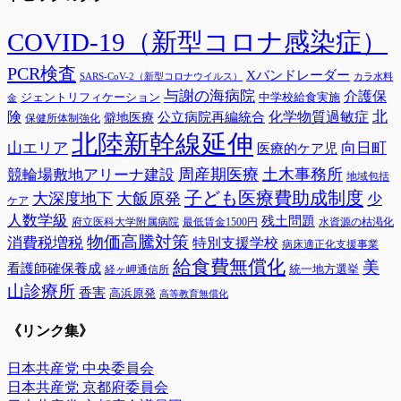
イ
ブ
COVID-19（新型コロナ感染症）
PCR検査
Xバンドレーダー
SARS-CoV-2（新型コロナウイルス）
カラ水料
与謝の海病院
介護保
ジェントリフィケーション
中学校給食実施
金
険
北
公立病院再編統合
化学物質過敏症
僻地医療
保健所体制強化
北陸新幹線延伸
山エリア
向日町
医療的ケア児
周産期医療
土木事務所
競輪場敷地アリーナ建設
地域包括
子ども医療費助成制度
大深度地下
大飯原発
少
ケア
人数学級
残土問題
府立医科大学附属病院
最低賃金1500円
水資源の枯渇化
物価高騰対策
消費税増税
特別支援学校
病床適正化支援事業
給食費無償化
美
看護師確保養成
統一地方選挙
経ヶ岬通信所
山診療所
香害
高浜原発
高等教育無償化
《リンク集》
日本共産党 中央委員会
日本共産党 京都府委員会