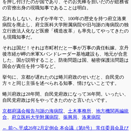
を押し付けたのが国であり、そのお先棒を担いだのが総務省
の官僚出身の現職知事であることは明白。
忘れもしない、わずか半年で、100年の歴史を持つ府立洛東
病院を廃止し、府立医科大学附属病院や旧与謝の海病院の独
立行政法人化など医療「構造改革」も率先してやってきたの
も現職知事だ。
それは国だ！それは市町村だと一事が万事の責任転嫁。京丹
後市経が岬の米軍Xバンドレーダー基地建設も、地元が合意
した、国が説明すること、防衛問題は国、秘密保護法問題は
国会が責任を持つ等など。
挙句に、京都が遅れたのは蜷川府政のせいだと、自民党の
方々と同じ主張を述べられる知事、情けないことです。
蜷川府政は28年間、自民党府政になって36年間。いったい、
自民党府政は何をやってきたのかと言いたいです。
カ
タ
京都府議会報告
与謝の海病院
、
土木事務所
、
地方機関再編統
テ
グ
合
、
府立医科大学附属病院
、
振興局
、
洛東病院
ゴ
前
← 前へ
平成26年2月定例会 本会議（第8号） 常任委員会及び
投
リ