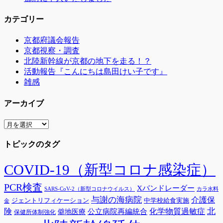
カテゴリー
京都府議会報告
京都視察・調査
北陸新幹線が京都の地下を走る！？
活動報告『こんにちは島田けい子です』
雑感
アーカイブ
ア
ー
トピックのタグ
カ
イ
ブ
COVID-19（新型コロナ感染症）
PCR検査
Xバンドレーダー
SARS-CoV-2（新型コロナウイルス）
カラ水料
与謝の海病院
介護保
ジェントリフィケーション
中学校給食実施
金
険
北
公立病院再編統合
化学物質過敏症
僻地医療
保健所体制強化