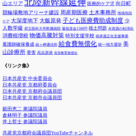
北陸新幹線延伸
山エリア
向日町
医療的ケア児
周産期医療
土木事務所
競輪場敷地アリーナ建設
地域包括
子ども医療費助成制度
大深度地下
大飯原発
少
ケア
人数学級
残土問題
府立医科大学附属病院
最低賃金1500円
水資源の枯渇化
物価高騰対策
消費税増税
特別支援学校
病床適正化支援事業
給食費無償化
美
看護師確保養成
統一地方選挙
経ヶ岬通信所
山診療所
香害
高浜原発
高等教育無償化
《リンク集》
日本共産党 中央委員会
日本共産党 京都府委員会
日本共産党 京都府会議員団
日本共産党 京都市会議員団
穀田恵二 衆議院議員
倉林明子 参議院議員
井上哲士 参議院議員
共産党京都府会議員団YouTubeチャンネル