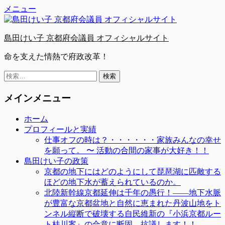
Facebook
Twitter
YouTube
コ
メニュー
ン
テ
島田けい子 京都府会議員 オフィシャルサイト
ン
ツ
命を支えた情熱で府政改革！
へ
ス
検
キ
索:
ッ
メインメニュー
プ
ホーム
プロフィールと実績
仕事オフの時は？・・・・・・家族みんなの幸せ
を願って。 〜 活動の合間の家事が大好き！！
島田けい子の政策
京都の地下にはどのようにして琵琶湖に匹敵する
ほどの地下水が蓄えられているのか。
北陸新幹線京都延伸は千年の愚行！――地下水脈
が豊富な京都盆地と自然に恵まれた丹波山地をト
ンネル縦断で破壊する自民維新の『小浜京都ルー
ト桂川案』の合意に断固、抗議します！！