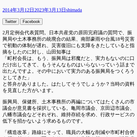
投
投
2014年3月12日
2023年3月13日
shimada
稿
稿
Twitter
Facebook
日
者
2月定例会代表質問。日本共産党の原田完府議の質問で、振
興局や土木事務所の統廃合の結果、南部豪雨や台風18号災害
で初動の体制が遅れ、災害復旧にも支障をきたしていると指
摘をしたのに対し、山田知事は
「町村会長は、もう、振興局は邪魔だと、実力もないのに口
だけ出してきて、もうそんなものはいらないっていう話まで
出たんですよ。その中において実力のある振興局をつくろう
としてきた」
と答弁がありました。はたしてそうでしょうか？当時の資料
を見直した方がいます。
振興局、保健所、土木事務所の再編についてはたくさんの市
議会が意見書を採択している。亀岡市議会、京田辺市議会、
八幡市議会などそれぞれ、維持存続を求め、行政サービスの
低下を招かないよう求めるものです。
「構造改革」路線にそって、職員の大幅な削減や市町村合併