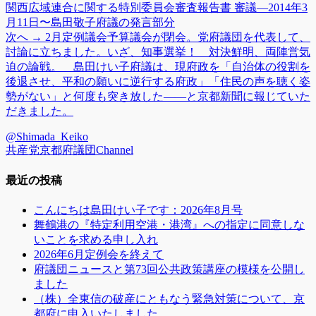
の
関西広域連合に関する特別委員会審査報告書 審議―2014年3
ー
稿
投
月11日〜島田敬子府議の発言部分
稿:
次
次へ →
2月定例議会予算議会が閉会。党府議団を代表して、
ナ
の
討論に立ちました。いざ、知事選挙！ 対決鮮明、両陣営気
ビ
投
迫の論戦。 島田けい子府議は、現府政を「自治体の役割を
稿:
後退させ、平和の願いに逆行する府政」「住民の声を聴く姿
ゲ
勢がない」と何度も突き放した――と京都新聞に報じていた
ー
だきました。
シ
@Shimada_Keiko
共産党京都府議団Channel
ョ
ン
最近の投稿
こんにちは島田けい子です：2026年8月号
舞鶴港の『特定利用空港・港湾』への指定に同意しな
いことを求める申し入れ
2026年6月定例会を終えて
府議団ニュースと第73回公共政策講座の模様を公開し
ました
（株）全東信の破産にともなう緊急対策について、京
都府に申入いたしました