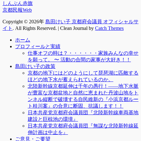
しんぶん赤旗
京都民報Web
Copyright © 2026年
島田けい子 京都府会議員 オフィシャルサ
イト
. All Rights Reserved. | Clean Journal by
Catch Themes
上
ホーム
に
プロフィールと実績
ス
仕事オフの時は？・・・・・・家族みんなの幸せ
ク
を願って。 〜 活動の合間の家事が大好き！！
ロ
島田けい子の政策
ー
京都の地下にはどのようにして琵琶湖に匹敵する
ル
ほどの地下水が蓄えられているのか。
北陸新幹線京都延伸は千年の愚行！――地下水脈
が豊富な京都盆地と自然に恵まれた丹波山地をト
ンネル縦断で破壊する自民維新の『小浜京都ルー
ト桂川案』の合意に断固、抗議します！！
日本共産党京都府会議員団『北陸新幹線車両基地
建設と巨椋池の環境』
日本共産党京都府会議員団『無謀な北陸新幹線延
伸計画は中止を』
ご意見・ご要望