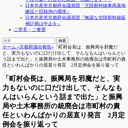
日本共産党京都府会議員団『北陸新幹線車両基地
建設と巨椋池の環境』
日本共産党京都府会議員団『無謀な北陸新幹線延
伸計画は中止を』
ご意見・ご要望
検
検
索
索:
ホーム
»
京都府議会報告
»
「町村会長は、振興局を邪魔だ
と、実力もないのに口だけ出して、そんなもんはいらんとい
う話まで出た」と振興局や土木事務所の統廃合は市町村の責
任といわんばかりの居直り発言 2月定例会を振り返って
「町村会長は、振興局を邪魔だと、実
力もないのに口だけ出して、そんなも
んはいらんという話まで出た」と振興
局や土木事務所の統廃合は市町村の責
任といわんばかりの居直り発言 2月定
例会を振り返って