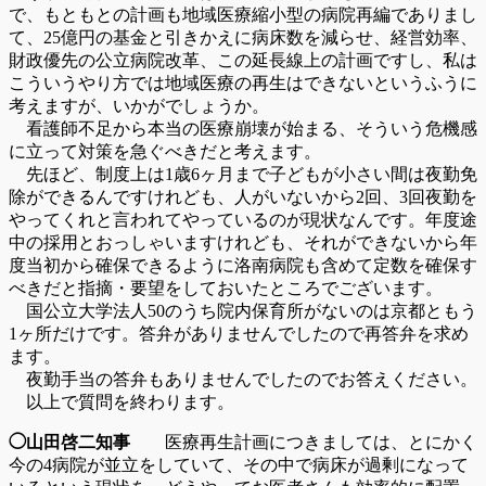
で、もともとの計画も地域医療縮小型の病院再編でありまし
て、25億円の基金と引きかえに病床数を減らせ、経営効率、
財政優先の公立病院改革、この延長線上の計画ですし、私は
こういうやり方では地域医療の再生はできないというふうに
考えますが、いかがでしょうか。
看護師不足から本当の医療崩壊が始まる、そういう危機感
に立って対策を急ぐべきだと考えます。
先ほど、制度上は1歳6ヶ月まで子どもが小さい間は夜勤免
除ができるんですけれども、人がいないから2回、3回夜勤を
やってくれと言われてやっているのが現状なんです。年度途
中の採用とおっしゃいますけれども、それができないから年
度当初から確保できるように洛南病院も含めて定数を確保す
べきだと指摘・要望をしておいたところでございます。
国公立大学法人50のうち院内保育所がないのは京都ともう
1ヶ所だけです。答弁がありませんでしたので再答弁を求め
ます。
夜勤手当の答弁もありませんでしたのでお答えください。
以上で質問を終わります。
◯山田啓二知事
医療再生計画につきましては、とにかく
今の4病院が並立をしていて、その中で病床が過剰になって