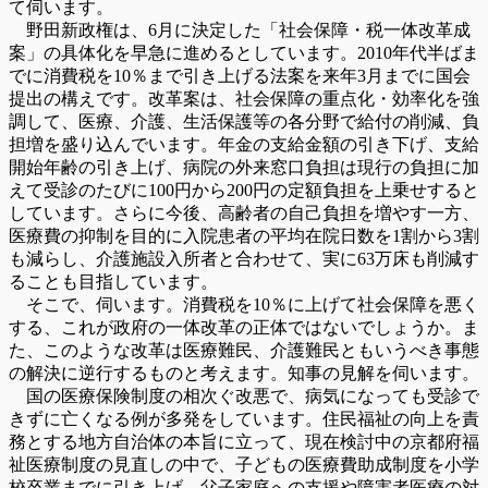
て伺います。
野田新政権は、6月に決定した「社会保障・税一体改革成
案」の具体化を早急に進めるとしています。2010年代半ばま
でに消費税を10％まで引き上げる法案を来年3月までに国会
提出の構えです。改革案は、社会保障の重点化・効率化を強
調して、医療、介護、生活保護等の各分野で給付の削減、負
担増を盛り込んでいます。年金の支給金額の引き下げ、支給
開始年齢の引き上げ、病院の外来窓口負担は現行の負担に加
えて受診のたびに100円から200円の定額負担を上乗せすると
しています。さらに今後、高齢者の自己負担を増やす一方、
医療費の抑制を目的に入院患者の平均在院日数を1割から3割
も減らし、介護施設入所者と合わせて、実に63万床も削減す
ることも目指しています。
そこで、伺います。消費税を10％に上げて社会保障を悪く
する、これが政府の一体改革の正体ではないでしょうか。ま
た、このような改革は医療難民、介護難民ともいうべき事態
の解決に逆行するものと考えます。知事の見解を伺います。
国の医療保険制度の相次ぐ改悪で、病気になっても受診で
きずに亡くなる例が多発をしています。住民福祉の向上を責
務とする地方自治体の本旨に立って、現在検討中の京都府福
祉医療制度の見直しの中で、子どもの医療費助成制度を小学
校卒業までに引き上げ、父子家庭への支援や障害者医療の対