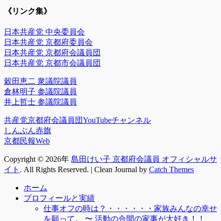
《リンク集》
日本共産党 中央委員会
日本共産党 京都府委員会
日本共産党 京都府会議員団
日本共産党 京都市会議員団
穀田恵二 衆議院議員
倉林明子 参議院議員
井上哲士 参議院議員
共産党京都府会議員団YouTubeチャンネル
しんぶん赤旗
京都民報Web
Copyright © 2026年
島田けい子 京都府会議員 オフィシャルサ
イト
. All Rights Reserved. | Clean Journal by
Catch Themes
上
ホーム
に
プロフィールと実績
ス
仕事オフの時は？・・・・・・家族みんなの幸せ
ク
を願って。 〜 活動の合間の家事が大好き！！
ロ