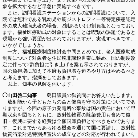
象を拡大するなど早急に実施すべきです。
また、訪問看護ステーションからの訪問看護について、入
院では無料である乳幼児や筋ジストロフィー等特定疾患認定
外の成人難病患者の場合、2割あるいは3割負担となっており
ます。福祉医療助成の対象にすることは喫緊の課題であると
現場から強い要望が出されておりますが、実現すべきです。
いかがでしょうか。
一方、福祉医療制度検討会中間まとめでは、老人医療助成
制度について対象者を住民税非課税世帯に狭め、国の制度改
定に伴って2割負担に引き上げる案も示されておりますが、
国の負担増に加えて本府も負担増を迫るやり方はやめるべき
と考えます。指摘をしておきます。
以上、知事の見解を伺います。
◯山田啓二知事
島田議員の御質問にお答えいたします。
放射能から子どもたちの命と健康を守る対策についてであ
りますが、今回の原子力発電所の事故は国の責任において早
期収束を図るとともに、放射性物質の除染費用も含めて復
旧・復興に要する経費は全額国庫負担とすべきものでありま
す。これまでからあらゆる機会を通じて国に要請し、放射性
物質汚染対処特別措置法の成立などの対応が行われてまいり