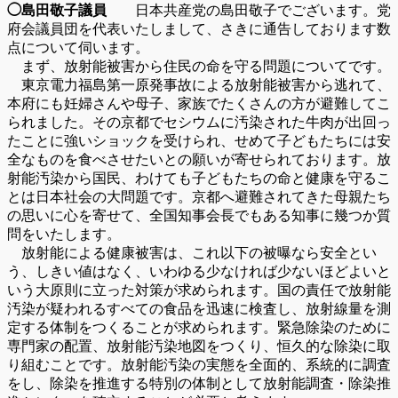
◯島田敬子議員
日本共産党の島田敬子でございます。党
府会議員団を代表いたしまして、さきに通告しております数
点について伺います。
まず、放射能被害から住民の命を守る問題についてです。
東京電力福島第一原発事故による放射能被害から逃れて、
本府にも妊婦さんや母子、家族でたくさんの方が避難してこ
られました。その京都でセシウムに汚染された牛肉が出回っ
たことに強いショックを受けられ、せめて子どもたちには安
全なものを食べさせたいとの願いが寄せられております。放
射能汚染から国民、わけても子どもたちの命と健康を守るこ
とは日本社会の大問題です。京都へ避難されてきた母親たち
の思いに心を寄せて、全国知事会長でもある知事に幾つか質
問をいたします。
放射能による健康被害は、これ以下の被曝なら安全とい
う、しきい値はなく、いわゆる少なければ少ないほどよいと
いう大原則に立った対策が求められます。国の責任で放射能
汚染が疑われるすべての食品を迅速に検査し、放射線量を測
定する体制をつくることが求められます。緊急除染のために
専門家の配置、放射能汚染地図をつくり、恒久的な除染に取
り組むことです。放射能汚染の実態を全面的、系統的に調査
をし、除染を推進する特別の体制として放射能調査・除染推