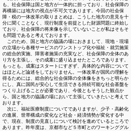
も、社会保障は国と地方が一体的に担っており、社会保障の
再構築には地方の視点が不可欠であります。今回の社会保
障・税の一体改革の取りまとめは、こうした地方の意見を十
分に聞くことなく、現行制度を前提とした財源問題に終始し
ており、社会保障の将来像を示していないことが私はそもそ
も問題であると考えております。
このため、国と地方の協議の場におきまして、現地・現場
の立場から各種サービスのワンストップ化や福祉・就労施策
の総合的実施、障害者施策の充実など、社会保障の全体のあ
り方を主張し、その成案に盛り込ませたところであります。
もっとも、成案はスタートにすぎず、具体的な内容について
はほとんど論述をしておりません。一体改革が国民の理解を
得るためには、総合的な社会保障の全体像をきちっと明らか
にし、真に国民が安心して生活できる持続可能な社会基盤を
つくり上げることが必要であり、今後ともそうした観点か
ら、国と地方の協議の場において主張していきたいと考えて
おります。
次に、福祉医療制度についてでありますが、少子・高齢化
の進展、世帯構成の変化など社会・経済情勢が変化する中
で、現在、制度の見直しについて検討を進めているところで
あります。昨年度は、京都市など５市町とのワーキンググル