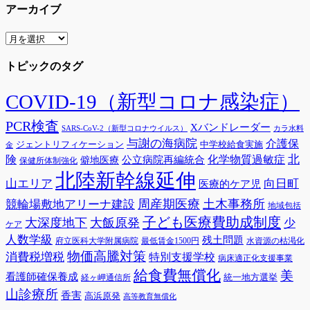
アーカイブ
ア
ー
トピックのタグ
カ
イ
ブ
COVID-19（新型コロナ感染症）
PCR検査
Xバンドレーダー
SARS-CoV-2（新型コロナウイルス）
カラ水料
与謝の海病院
介護保
ジェントリフィケーション
中学校給食実施
金
険
北
公立病院再編統合
化学物質過敏症
僻地医療
保健所体制強化
北陸新幹線延伸
山エリア
向日町
医療的ケア児
周産期医療
土木事務所
競輪場敷地アリーナ建設
地域包括
子ども医療費助成制度
大深度地下
大飯原発
少
ケア
人数学級
残土問題
府立医科大学附属病院
最低賃金1500円
水資源の枯渇化
物価高騰対策
消費税増税
特別支援学校
病床適正化支援事業
給食費無償化
美
看護師確保養成
統一地方選挙
経ヶ岬通信所
山診療所
香害
高浜原発
高等教育無償化