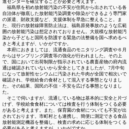
進センターを確立することが必要と考えます。
福島県を初め放射能汚染の不安が住民から出されている各
自治体が徹底した放射能汚染調査や除染ができるよう専門家
の派遣、財政支援など、支援体制を早急に整えること。ま
た、現行の放射線障害防止法は、福島原発事故のような広範
囲の放射能汚染は想定されておりません。大規模な放射能汚
染から子どもと国民を防護する緊急の法整備を国へ求めるべ
きと考えますが、いかがですか。
本府におきましては、流通食品のモニタリング調査や６月
からはサンプリング調査等の強化が行われました。その上
で、国において出荷制限が指示されている農畜産物の府内流
通は確認されていないから安全としてきましたが、7月中旬
になって放射性セシウムに汚染された牛肉が全国で相次いで
確認され、学校給食の食材として混入する事態となりまし
た。その結果、国民の不信・不安を広げる事態となりまし
た。
そこで伺いますが、流通している物は基本的に安全と片づ
けず、学校給食食材については検査を行う体制をつくる必要
があると考えます。また、保育園の食材についても不安が出
されております。市町村とも連携し、簡便に測定できる食品
放射能測定機器を整備し、検査の求めに応じる体制をつくる
必要があると考えますが、いかがですか。