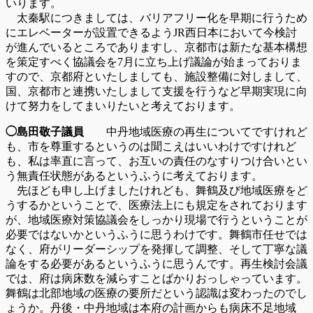
いります。
太秦駅につきましては、バリアフリー化を早期に行うため
にエレベーターが設置できるようJR西日本において今検討
が進んでいるところでありますし、京都市は新たな基本構想
を策定すべく協議会を7月に立ち上げ議論が始まっておりま
すので、京都府といたしましても、施設整備に対しまして、
国、京都市と連携いたしまして支援を行うなど早期実現に向
けて努力をしてまいりたいと考えております。
◯島田敬子議員
中丹地域医療の再生についてですけれど
も、市を尊重するというのは聞こえはいいわけですけれど
も、私は率直に言って、お互いの責任のなすりつけ合いとい
う無責任状態があるというふうに考えております。
先ほども申し上げましたけれども、舞鶴及び地域医療をど
うするかということで、医療法上にも規定をされております
が、地域医療対策協議会をしっかり現場で行うということが
必要ではないかというふうに思うわけです。舞鶴市任せでは
なく、府がリーダーシップを発揮して調整、そして丁寧な議
論をする必要があるというふうに思うんです。再生検討会議
では、府は病床数を減らすことばかりおっしゃっています。
舞鶴は北部地域の医療の要所だという認識は変わったのでし
ょうか。丹後・中丹地域は本府の計画からも病床不足地域