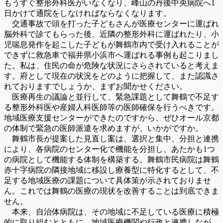
もうすぐ整形外科医がいなくなり、峰山の丹後中央病院へ1
日かけて通院をしなければならなくなります。
交通事故で頭を打った子どもさんが医療センターに運ばれ
脳外科で診てもらった後、近隣の整形外科に運ばれたり、小
児喘息発作を起こした子どもが舞鶴市内で受け入れることが
できずに救急車で福井県小浜市へ運ばれる事例も起こりまし
た。私は、住民の命が危険な状況にさらされていると考えま
す。府として現在の状況をどのように把握して、また認識さ
れておりますでしょうか、まずお聞かせください。
医療再生の議論と並行して、緊急課題として舞鶴で不足す
る整形外科医や産婦人科医師等の医師確保を行うべきです。
地域医療支援センターができたのですから、ぜひオール京都
の体制で緊急の医師派遣を求めますが、いかがですか。
舞鶴市長が提案した見直し案は、選択と集中、分担と連携
により、各病院のセンター化で機能を分担し、あたかも1つ
の病院として機能する体制を構築する。舞鶴市民病院は舞鶴
赤十字病院の隣接地域に移設し療養型に特化するとして、不
足する地域医療の課題について具体策が示されておりませ
ん。これでは舞鶴の医療の現状を改善することは到底できま
せん。
本来、自治体病院は、その地域に不足している医療に積極
的に取り組むとともに、地域医療機関や行政と連携しなが