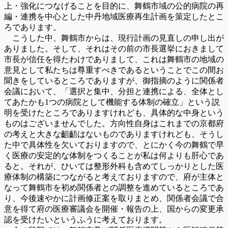
上・強化につなげることを目的に、舞鶴市域の公的病院の再
編・連携を中心とした中丹地域医療再生計画を策定したとこ
ろであります。
こうした中、舞鶴市からは、現行計画の見直しの申し出が
ありました。そして、それはその前の市長選挙におきまして
市長が信任を得たわけでありまして、これは舞鶴市の地域の
意見として私たちは尊重すべきであるということでこの間お
聞きをしているところでありますが、御指摘のように関係者
会議において、「選択と集中、分担と連携による、全体とし
てあたかも1つの病院として機能する体制の確立」という説
明を受けたところでありますけれども、具体的な中身という
ものはございませんでした。方向性自身はこれまでの京都府
の考えと大きな齟齬はないものでありますけれども、そうし
た中で具体性を欠いておりますので、とにかく今の舞鶴で早
く医療の安定的な体制をつくることが私は何よりも肝心であ
ると。それが、ひいては整形外科も含めてしっかりとした医
療体制の構築につながると考えておりますので、府が主体と
なって舞鶴市を初め関係者との調整を進めているところであ
り、今後速やかに計画修正案を取りまとめ、関係者会議で合
意を得て府の医療審議会を開催・報告の上、国からの変更承
認を受けたいというふうに考えております。