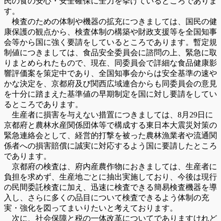
民の食の安心・安全確保に全力を挙げているところでありま
す。
検査のための体制や機器の拡充につきましては、国民の健
康保護の観点から、検査体制の構築や財政支援等を全国知事
会等から国に強く要請をしているところであります。暫定規
制値につきましては、食品安全委員会に諮問の上、緊急に取
りまとめられたもので、現在、同委員会で詳細な食品健康影
響評価案を策定中であり、全国知事会からは安全基準の速や
かな決定を、京都府及び関西広域連合からも同委員会の意見
を十分に踏まえた基準値の早期制定を国に対し要請をしてい
るところであります。
生産者に損害を与えない措置につきましては、8月29日に
京都府と農林水産関係団体等で構成する東日本大震災対策の
緊急連絡会として、経営的打撃を被った農林漁業者や流通関
係者への損害賠償に誠実に対応するよう国に要請したところ
であります。
京都府の検査は、府内産農作物におきましては、生産者に
負担を求めず、生産地ごとに抽出実施しており、今後は現行
の民間委託検査に加え、迅速に検査できる簡易検査機器を導
入し、さらに多くの品目について検査できるよう体制の充
実・強化を図ってまいりたいと考えております。
次に、社会保障と税の一体改革についてでありますけれど