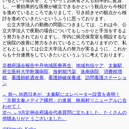
いるという現状を、どうやってお医者さんも効率的に配置
し、一番効果的な医療が確立できるかという観点から今検討
を進めているところでありまして、引き続きその観点から検
討を進めていきたいというふうに思っております。
公立大学法人の勤務の問題につきましては、これは今、公
立大学法人で夜勤の場合についてもしっかりと手当をするよ
う努力をされておりますし、学内に病児保育室を開設するな
ど病院の改善に努力をされているところでありますので、私
どもとしましては公立大学法人の努力が実るように、これか
らも十分連携をしていきたいというふうに考えております。
カ
タ
京都府議会報告
中丹地域医療再生
、
地域包括ケア
、
太秦駅
、
テ
グ
府立医科大学附属病院
、
放射能汚染
、
洛南病院
、
消費税増
ゴ
税
、
看護師処遇改善
、
看護師確保養成
、
訪問看護ステーショ
リ
ン
ー
前
← 前へ
JR西日本が、太秦駅にエレベーター設置を表明！
投
の
「京都太秦メデイア構想」の進展 映画村リニューアルに合
稿
投
わせて！
稿:
次
次へ →
9月定例会府議会代表質問に立ちました。たくさんの
ナ
の
傍聴ありがとうございました。
ビ
投
@Shimada_Keiko