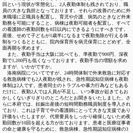
回という現状が常態化し、2人夜勤体制も残されており、職
員の大きな負担となっております。それらの改善のために外
来職場に正職員を配置し、育児や介護、病気のときなど外来
勤務を可能にすること。病棟は夜勤可能者を配置し、すべて
の看護師の夜勤回数を8日以内にできるようにすべきです。
産後、せめて子どもが1歳半になるまで夜勤免除が行える体
制をつくるとともに、院内保育所を病児保育にとどめず、全
面再開を求めます。
また、夜勤手当は大阪に比べても、準夜勤で900円、深夜
勤で1,200円も低くなっております。夜勤手当の増額を求め
ますが、いかがですか。
洛南病院についてですが、24時間体制で外来救急に対応す
る救急病棟でも2人夜勤が残され、急性期認知症病棟も夜勤
体制は2人です。患者同士のトラブルや暴力行為などもある
だけに、夜勤2人では人員が不足し、いつ事故が起きてもお
かしくないぎりぎりのところだとお聞きをいたしました。さ
らに本府では、妊娠出産後の短時間勤務職員制度を導入され
ており、これは子育て中の看護師にとって大きな支援であり
評価をいたしますが、代替要員をしっかり確保しないため夜
勤回数が10回を超える方が出ております。患者と医療従事者
の命と健康を守るために、救急病棟、急性期認知症病棟の3