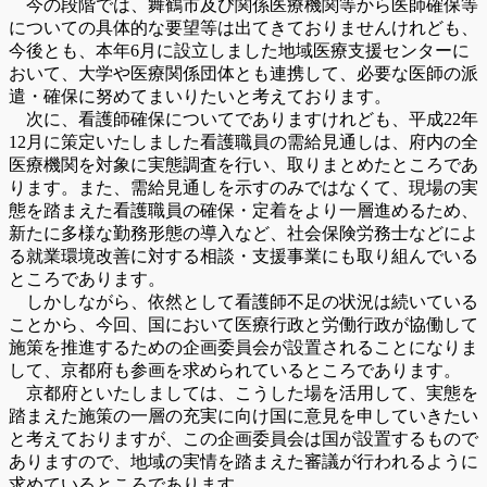
今の段階では、舞鶴市及び関係医療機関等から医師確保等
についての具体的な要望等は出てきておりませんけれども、
今後とも、本年6月に設立しました地域医療支援センターに
おいて、大学や医療関係団体とも連携して、必要な医師の派
遣・確保に努めてまいりたいと考えております。
次に、看護師確保についてでありますけれども、平成22年
12月に策定いたしました看護職員の需給見通しは、府内の全
医療機関を対象に実態調査を行い、取りまとめたところであ
ります。また、需給見通しを示すのみではなくて、現場の実
態を踏まえた看護職員の確保・定着をより一層進めるため、
新たに多様な勤務形態の導入など、社会保険労務士などによ
る就業環境改善に対する相談・支援事業にも取り組んでいる
ところであります。
しかしながら、依然として看護師不足の状況は続いている
ことから、今回、国において医療行政と労働行政が協働して
施策を推進するための企画委員会が設置されることになりま
して、京都府も参画を求められているところであります。
京都府といたしましては、こうした場を活用して、実態を
踏まえた施策の一層の充実に向け国に意見を申していきたい
と考えておりますが、この企画委員会は国が設置するもので
ありますので、地域の実情を踏まえた審議が行われるように
求めているところであります。