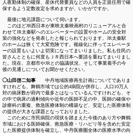
人夜勤体制の確保、産休代替要員などの人員を正規任用で確
保するよう定数改定を求めますが、いかがですか。
最後に地元課題について伺います。
このほどJR西日本が東映太秦映画村のリニューアルと合
わせてJR太秦駅へのエレベーターの設置やホームの安全対
策の強化などを発表したと報じられております。JR太秦駅
のホームは狭くて大変危険です。複線化に伴ってエレベータ
ーの設置もいよいよ切実になってまいりました。私も住民の
皆さんとともに何度もＪＲ西日本へ要請を重ねてまいりまし
た。現在、京都市やJRとの協議状況、そして事業着手の今
後の見通しについてお聞かせください。
◯山田啓二知事
中丹地域医療再生計画についてでありま
すけれども、舞鶴市域では公的4病院が併存し、人口10万人
対の病床数が府内で最多とはなっているんですけれども、そ
の中で病床の過剰傾向や近年の医師不足の中、医師の確保や
診療科の重複、救急医療体制の構築など、安定した医療体制
の提供が大きな課題となっておりました。
このために市民病院の現状を踏まえた今後のあり方や舞鶴
市域における医師確保、救急医療・リハビリ等を含めた安定
した医療提供体制を確立し、中丹医療圏全体の医療水準の向