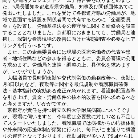
関する省内プロジェクトチーム」報告書を取りまとめまし
た。5局長通知を都道府県労働局、知事及び関係団体あてに
発出いたしました。これを受けて各都道府県の労働局が、地
域で直面する課題を関係者間で共有するために「企画委員
会」を設置し、労働基準法令の遵守等に関する研修会を設置
することとなりました。京都府におきましても、労働局と連
携し、深刻な看護現場の改善に向けた実態調査や必要なヒア
リングを行うべきです。
また、この企画委員会には現場の医療労働者の代表や患
者・地域住民などの参加を得るとともに、委員会審議の公開
を求めます。労働局と連携・調整の上、具体化を求めます
が、いかがでしょうか。
大幅増員で長時間夜勤や交代制労働の勤務改善へ、夜勤は
月8日以内など、夜勤等に関する最低規制や看護職員確保
法・基本指針の実効ある改正が急がれます。看護師配置基準
を引き上げ、賃金・労働条件の抜本的改善を国へ求めるべき
と考えますが、いかがですか。
京都府が責任を持つ府立医科大学附属病院についてです
が、現場に伺いますと、今年度は必要数に対し17名も不足し
てスタートいたしました。看護職場では病棟からの応援体制
や外来間の応援体制が頻繁に行われ、毎日がこま送りで綱渡
りの運営となっております。夜勤回数が多い人で9回から11