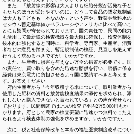
また、「放射線の影響は大人よりも細胞分裂が活発な子ど
もたちのほうが受けやすいのに、どうして食品の暫定規制値
は大人も子どもも一本なのか」という声や、野菜や飲料水の
セシウム暫定基準値がベラルーシやアメリカに比べて高いこ
とにも疑問が寄せられております。国の責任で、民間の能力
も活用して最新鋭の検査機器を最大限に確保し、検査体制を
抜本的に強化すると同時に、科学者、専門家、生産者、消費
者などの意見を踏まえ、暫定規制値の検証、見直しを絶えず
行うよう求めるべきですが、いかがですか。
また、生産者に損害を与えない万全の措置が必要です。国
の責任で、買い取りを含めた迅速な賠償を行い、賠償に係る
経費は東京電力に負担させるよう国に要請すべきと考えま
す。お答えください。
府内生産者から「今年収穫する米について、取引業者から
使用した肥料の資料と放射能検査結果の添付を求められ、添
付しないと購入できないと言われている」との声が寄せられ
ております。民間機関では1つの検査で平均2万5,000円もか
かります。府として農家の検査要望に迅速かつ無料でこたえ
られるよう検査体制の強化を求めますが、いかがですか。
次に、税と社会保障改革と本府の福祉医療制度改革につい