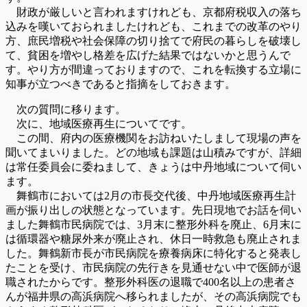
財政が厳しいと言われますけれども、京都府税収入の落ち
込みを嘆いておられましたけれども、これまでの改革のやり
方、庶民増税や社会保障の切り捨てで府民の暮らしを破壊し
て、貧困を増やし格差を広げた結果ではないかと思うんで
す。やり方が間違っておりますので、これを転換する立場に
知事が立つべきであると指摘をしておきます。
次の質問に移ります。
次に、地域医療再生についてです。
この間、府内の医療機関をお訪ねいたしまして現場の声を
聞いてまいりました。どの地域も課題は山積みですが、詳細
は常任委員会に委ねまして、きょうは中丹地域について伺い
ます。
舞鶴市においては2月の市長交代後、中丹地域医療再生計
画が振り出しの状態となっています。先日現地でお話を伺い
ました舞鶴市民病院では、3月末に整形外科を廃止、6月末に
は循環器や糖尿外来が廃止され、休日一時救急も廃止されま
した。舞鶴新市長が市民病院を療養病床に特化すると発表し
たことを受け、市民病院の先行きを見通せない中で医師が退
職されたからです。整形外科医の退職で400名以上の患者さ
んが福井県の高浜病院へ移られましたが、その高浜病院でも