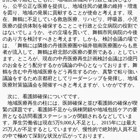
ら、公平公正な医療を提供し、地域住民の健康の維持・増進
を図り、地域の発展に貢献することが使命と考えます。現
在、舞鶴に不足している救急医療、リハビリ、呼吸器、小児
医療の提供体制を確保することこそ行政と公立病院の役割で
はないでしょうか。その立場を貫いて、舞鶴市民病院の今後
のあり方を検討すべきと考えます。しかも、検討会議の場で
は、「舞鶴には隣接の丹後医療圏や福井嶺南医療圏からも患
者が流入して、舞鶴は府北部の医療の要所である」としてい
ます。ところが、現在の中丹医療再生計画検討会議は25億円
のお金をどう配分するかが議論の中心となっております。舞
鶴を含む中丹地域医療をどう再生するのか、真摯で粘り強い
議論をするため京都府としてリーダーシップを発揮し、地域
医療対策協議会を開催すべきと考えますが、いかがですか。
次に、看護師確保についてです。
地域医療再生の柱には、医師確保と並び看護師の確保が喫
緊の課題です。看護師不足から病棟閉鎖や地域包括ケアの要
所となる訪問看護ステーションが閉鎖されるなどしていま
す。厚生労働省は現在5万9,000人不足とし、2015年には最大
25万人が不足するとしていますが、慢性的で絶対的人員不足
の中で極めて深刻な状況が広がっております。