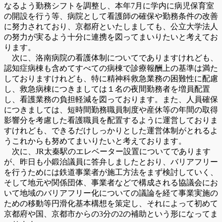
なるよう勤務シフトを調整し、本年7月に学内に病児保育室
の開設を行う等、病院として看護師の確保や勤務条件の改善
に努力されており、京都府といたしましても、公立大学法人
の努力が実るよう十分に連携を図ってまいりたいと考えてお
ります。
次に、洛南病院の看護体制についてでありますけれども、
認知症病棟も含めてすべての病棟で診療報酬上の基準は満た
しておりますけれども、特に精神科救急業務の困難性に配慮
し、救急病棟につきましては１名の夜間勤務者を増員配置
し、看護業務の負担軽減を図っております。また、人員確保
につきましては、短時間勤務職員制度や産休等の年間の取得
影響分を考慮した看護職員を配置するように運営しておりま
すけれども、できるだけしっかりとした運営体制がとれるよ
うこれからも努めてまいりたいと考えております。
次に、JR太秦駅のエレベーター設置についてであります
が、昨日も小鍛治議員に答弁しましたとおり、バリアフリー
を行うためには鉄道事業者が施工方法をまず検討していく、
そして地元や関係団体、事業者などで構成される協議会にお
いて地域のバリアフリー化についての議論を経て事業実施の
ための移動等円滑化基本構想を策定し、それによって初めて
京都府や国、京都市からの3分の2の補助という形になってま