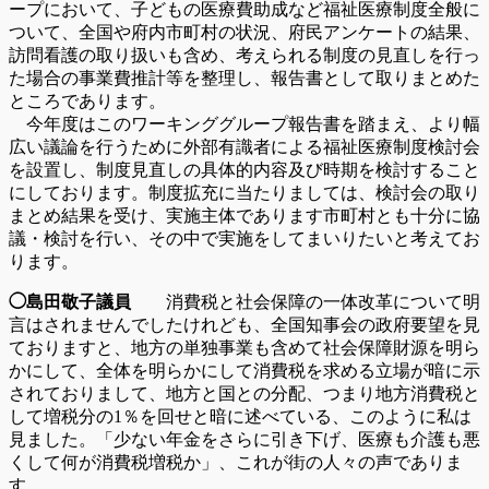
ープにおいて、子どもの医療費助成など福祉医療制度全般に
ついて、全国や府内市町村の状況、府民アンケートの結果、
訪問看護の取り扱いも含め、考えられる制度の見直しを行っ
た場合の事業費推計等を整理し、報告書として取りまとめた
ところであります。
今年度はこのワーキンググループ報告書を踏まえ、より幅
広い議論を行うために外部有識者による福祉医療制度検討会
を設置し、制度見直しの具体的内容及び時期を検討すること
にしております。制度拡充に当たりましては、検討会の取り
まとめ結果を受け、実施主体であります市町村とも十分に協
議・検討を行い、その中で実施をしてまいりたいと考えてお
ります。
◯島田敬子議員
消費税と社会保障の一体改革について明
言はされませんでしたけれども、全国知事会の政府要望を見
ておりますと、地方の単独事業も含めて社会保障財源を明ら
かにして、全体を明らかにして消費税を求める立場が暗に示
されておりまして、地方と国との分配、つまり地方消費税と
して増税分の1％を回せと暗に述べている、このように私は
見ました。「少ない年金をさらに引き下げ、医療も介護も悪
くして何が消費税増税か」、これが街の人々の声でありま
す。