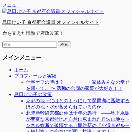
Facebook
Twitter
YouTube
コ
メニュー
ン
テ
島田けい子 京都府会議員 オフィシャルサイト
ン
ツ
命を支えた情熱で府政改革！
へ
ス
検
キ
索:
ッ
メインメニュー
プ
ホーム
プロフィールと実績
仕事オフの時は？・・・・・・家族みんなの幸せ
を願って。 〜 活動の合間の家事が大好き！！
島田けい子の政策
京都の地下にはどのようにして琵琶湖に匹敵する
ほどの地下水が蓄えられているのか。
北陸新幹線京都延伸は千年の愚行！――地下水脈
が豊富な京都盆地と自然に恵まれた丹波山地をト
ンネル縦断で破壊する自民維新の『小浜京都ルー
ト桂川案』の合意に断固、抗議します！！