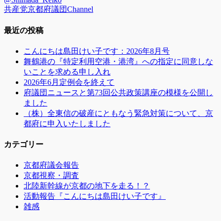
稿:
ゲ
共産党京都府議団Channel
ー
最近の投稿
シ
こんにちは島田けい子です：2026年8月号
ョ
舞鶴港の『特定利用空港・港湾』への指定に同意しな
ン
いことを求める申し入れ
2026年6月定例会を終えて
府議団ニュースと第73回公共政策講座の模様を公開し
ました
（株）全東信の破産にともなう緊急対策について、京
都府に申入いたしました
カテゴリー
京都府議会報告
京都視察・調査
北陸新幹線が京都の地下を走る！？
活動報告『こんにちは島田けい子です』
雑感