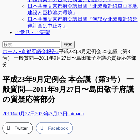
日本共産党京都府会議員団『北陸新幹線車両基地
建設と巨椋池の環境』
日本共産党京都府会議員団『無謀な北陸新幹線延
伸計画は中止を』
ご意見・ご要望
検
検
索
索:
ホーム
»
京都府議会報告
»
平成23年9月定例会 本会議（第3
号） 一般質問―2011年9月27日〜島田敬子府議の質疑応答部
分
平成23年9月定例会 本会議（第3号） 一
般質問―2011年9月27日〜島田敬子府議
の質疑応答部分
投
投
2011年9月27日
2023年3月13日
shimada
稿
稿
日
者
Twitter
Facebook