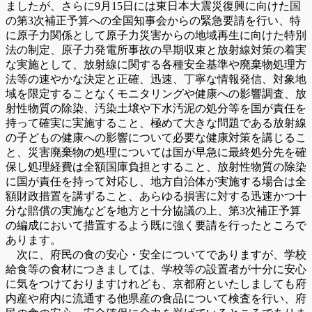
ましたが、さらに9月15日には東日本大震災復興に向けた国
の第3次補正予算への全国知事会からの緊急要請を行い、特
に原子力関係として原子力災害からの地域再生に向けた特別
法の制定、原子力発電所事故の早期収束と放射線対策の着実
な実施として、放射線に関する各種安全基準や廃棄物処理方
法等の速やかな決定と正確、迅速、丁寧な情報発信、対象地
域を限定することなくモニタリングや健康への影響調査、放
射性物質の除染、汚染土壌や下水汚泥の処分等を国が責任を
持って確実に実施すること、極めて大きな問題である放射線
の子どもの健康への影響について必要な健康対策を講じるこ
と、災害廃棄物の処理については国が早急に最終処分先を確
保し処理経費は全額国庫負担とすること、放射性物質の除染
に国が責任を持って対応し、地方自治体が実施する場合は全
額財政措置を講ずること、あらゆる損害に対する迅速かつ十
分な賠償の実施などを地方と十分協議の上、第3次補正予算
の編成において措置するよう既に強く要請を行ったところで
あります。
次に、府民の食の安心・安全についてでありますが、学校
給食等の食材につきましては、学校等の設置者が十分に安心
に気をつけておりますけれども、京都府といたしましても府
内産や府内に流通する他県産の食品について検査を行い、府