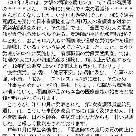
2001年2月には、大阪の循環器病センターで＊歳の看護師
の＊＊＊＊さん、2007年には東京で＊歳の看護師・＊＊＊＊
さんが亡くなりました。いずれも過労死でした。相次ぐ過労
死認定を受けて日本看護協会は全国1万人の看護師を対象に
緊急実態調査を行い、その推計では、「全国で2万人の看護
師が過労死危険レベルである。看護師の平均勤務年数は約7
年と短く、およそ10万人もの看護師が過酷な労働条件を理由
に離職している」という結果でございました。また、日本医
労連が2009年に実施した「看護職員の労働実態調査」では、
妊婦の3人に1人が切迫流産を経験し、1割以上が流産するな
ど、12年前の調査に比べて3倍以上も悪化しております。
「慢性疲労」は7割、「健康不安」は6割に及び、「仕事への
強い不満」「悩み」「ストレス」も7割に達し、そのため
「仕事をやめたい」が実に8割に上ります。病院から看護師
が消えていく、看護師不足から本当の医療崩壊が始まると警
鐘が鳴らされております。
ところが、昨年12月に発表された「第7次看護職員需給見
通し」は、こうした事態を改善するには遠く及びません。日
本看護協会、日本医師会、各病院団体などからも「甘い見通
しだ」と厳しく批判をされております。
昨年11月に厚生労働省は、「看護師等の雇用の質の向上に