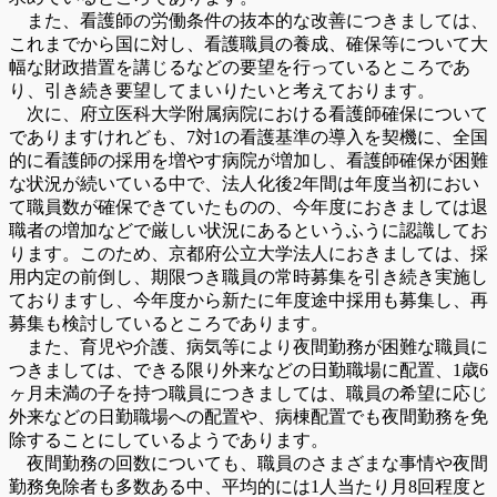
また、看護師の労働条件の抜本的な改善につきましては、
これまでから国に対し、看護職員の養成、確保等について大
幅な財政措置を講じるなどの要望を行っているところであ
り、引き続き要望してまいりたいと考えております。
次に、府立医科大学附属病院における看護師確保について
でありますけれども、7対1の看護基準の導入を契機に、全国
的に看護師の採用を増やす病院が増加し、看護師確保が困難
な状況が続いている中で、法人化後2年間は年度当初におい
て職員数が確保できていたものの、今年度におきましては退
職者の増加などで厳しい状況にあるというふうに認識してお
ります。このため、京都府公立大学法人におきましては、採
用内定の前倒し、期限つき職員の常時募集を引き続き実施し
ておりますし、今年度から新たに年度途中採用も募集し、再
募集も検討しているところであります。
また、育児や介護、病気等により夜間勤務が困難な職員に
つきましては、できる限り外来などの日勤職場に配置、1歳6
ヶ月未満の子を持つ職員につきましては、職員の希望に応じ
外来などの日勤職場への配置や、病棟配置でも夜間勤務を免
除することにしているようであります。
夜間勤務の回数についても、職員のさまざまな事情や夜間
勤務免除者も多数ある中、平均的には1人当たり月8回程度と