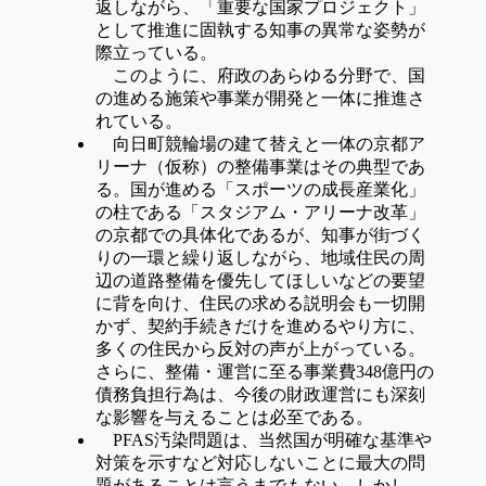
返しながら、「重要な国家プロジェクト」
として推進に固執する知事の異常な姿勢が
際立っている。
このように、府政のあらゆる分野で、国
の進める施策や事業が開発と一体に推進さ
れている。
向日町競輪場の建て替えと一体の京都ア
リーナ（仮称）の整備事業はその典型であ
る。国が進める「スポーツの成長産業化」
の柱である「スタジアム・アリーナ改革」
の京都での具体化であるが、知事が街づく
りの一環と繰り返しながら、地域住民の周
辺の道路整備を優先してほしいなどの要望
に背を向け、住民の求める説明会も一切開
かず、契約手続きだけを進めるやり方に、
多くの住民から反対の声が上がっている。
さらに、整備・運営に至る事業費348億円の
債務負担行為は、今後の財政運営にも深刻
な影響を与えることは必至である。
PFAS汚染問題は、当然国が明確な基準や
対策を示すなど対応しないことに最大の問
題があることは言うまでもない。しかし、