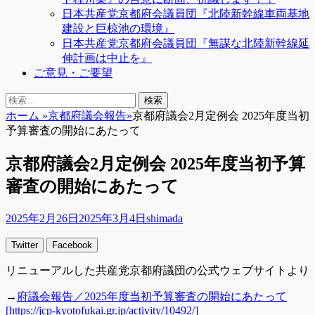
日本共産党京都府会議員団『北陸新幹線車両基地
建設と巨椋池の環境』
日本共産党京都府会議員団『無謀な北陸新幹線延
伸計画は中止を』
ご意見・ご要望
検
検
索
索:
ホーム
»
京都府議会報告
»
京都府議会2月定例会 2025年度当初
予算審査の開始にあたって
京都府議会2月定例会 2025年度当初予算
審査の開始にあたって
投
投
2025年2月26日
2025年3月4日
shimada
稿
稿
Twitter
Facebook
日
者
リニューアルした共産党京都府議団の公式ウェブサイトより
→
府議会報告／2025年度当初予算審査の開始にあたって
[https://jcp-kyotofukai.gr.jp/activity/10492/]