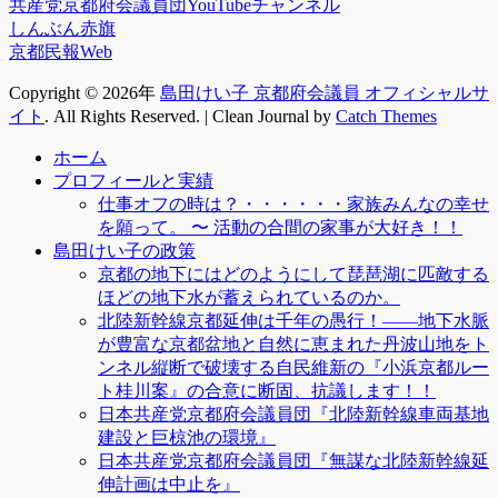
共産党京都府会議員団YouTubeチャンネル
しんぶん赤旗
京都民報Web
Copyright © 2026年
島田けい子 京都府会議員 オフィシャルサ
イト
. All Rights Reserved. | Clean Journal by
Catch Themes
上
ホーム
に
プロフィールと実績
ス
仕事オフの時は？・・・・・・家族みんなの幸せ
ク
を願って。 〜 活動の合間の家事が大好き！！
ロ
島田けい子の政策
ー
京都の地下にはどのようにして琵琶湖に匹敵する
ル
ほどの地下水が蓄えられているのか。
北陸新幹線京都延伸は千年の愚行！――地下水脈
が豊富な京都盆地と自然に恵まれた丹波山地をト
ンネル縦断で破壊する自民維新の『小浜京都ルー
ト桂川案』の合意に断固、抗議します！！
日本共産党京都府会議員団『北陸新幹線車両基地
建設と巨椋池の環境』
日本共産党京都府会議員団『無謀な北陸新幹線延
伸計画は中止を』