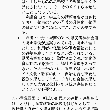
は計上したものの老朽校舎の整備は全く予
算化されないままで、そのメドすら示せな
いことになっている。
今議会には、学生らの請願署名が出され
ており、整備のための予算の具体化、整備
の目途などを早急に示すことこそ必要であ
る。
丹後・中丹・城南の3つの勤労者福祉会館
の廃止条例が提案されている。廃止の理由
として、利用者の低迷や労働者福祉として
の役割を終えたことなどが言われている。
勤労者福祉会館は、勤労者に交流と文化体
育活動の場を提供し、福祉の増進を図って
きた。その土台の上に、近年では、地域住
民の文化・教養の向上、自治を育む重要な
役割を果たしてきた。そうした会館の果た
してきた大切な役割を引き続き存続させて
いくことが必要である。
わが党議員団は、幅広い府民との連携・連帯を広
げ、とりわけ産業政策の転換をはじめとして、府
政転換の必要性を浮き彫りにするという立場で論