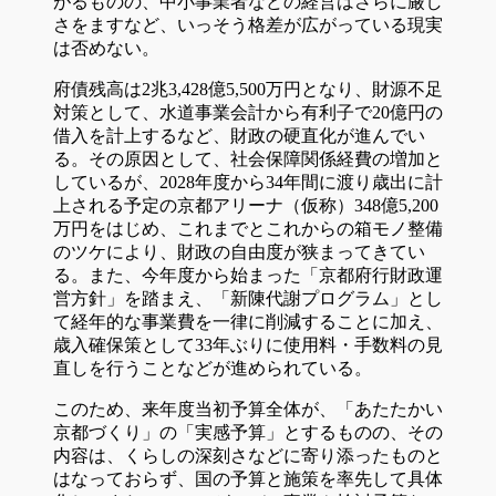
がるものの、中小事業者などの経営はさらに厳し
さをますなど、いっそう格差が広がっている現実
は否めない。
府債残高は2兆3,428億5,500万円となり、財源不足
対策として、水道事業会計から有利子で20億円の
借入を計上するなど、財政の硬直化が進んでい
る。その原因として、社会保障関係経費の増加と
しているが、2028年度から34年間に渡り歳出に計
上される予定の京都アリーナ（仮称）348億5,200
万円をはじめ、これまでとこれからの箱モノ整備
のツケにより、財政の自由度が狭まってきてい
る。また、今年度から始まった「京都府行財政運
営方針」を踏まえ、「新陳代謝プログラム」とし
て経年的な事業費を一律に削減することに加え、
歳入確保策として33年ぶりに使用料・手数料の見
直しを行うことなどが進められている。
このため、来年度当初予算全体が、「あたたかい
京都づくり」の「実感予算」とするものの、その
内容は、くらしの深刻さなどに寄り添ったものと
はなっておらず、国の予算と施策を率先して具体