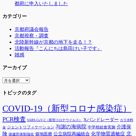
都府に申入いたしました
カテゴリー
京都府議会報告
京都視察・調査
北陸新幹線が京都の地下を走る！？
活動報告『こんにちは島田けい子です』
雑感
アーカイブ
ア
ー
トピックのタグ
カ
イ
ブ
COVID-19（新型コロナ感染症）
PCR検査
Xバンドレーダー
SARS-CoV-2（新型コロナウイルス）
カラ水料
与謝の海病院
介護保
ジェントリフィケーション
中学校給食実施
金
険
北
公立病院再編統合
化学物質過敏症
僻地医療
保健所体制強化