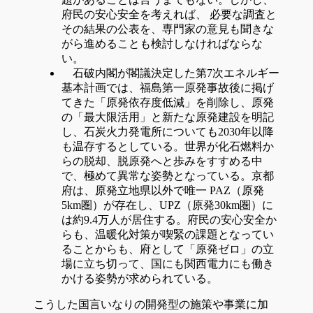
府民の安心安全を考えれば、 必要な調査と
その結果の公表を、専門家の意見も聞きな
がら進めることも検討しなければならな
い。
石破内閣が閣議決定した第7次エネルギー
基本計画では、福島第一原発事故後に掲げ
てきた「原発依存度低減」を削除し、原発
の「最大限活用」と新たな原発建設を明記
し、石炭火力発電所についても2030年以降
も温存するとしている。世界が化石燃料か
らの脱却、脱原発へと歩みをすすめる中
で、極めて異常な姿勢となっている。京都
府は、原発立地県以外で唯一 PAZ（原発
5km圏）が存在し、UPZ（原発30km圏）に
は約9.4万人が居住する。府民の安心安全か
らも、温暖化対策が喫緊の課題となってい
ることからも、府として「原発ゼロ」の立
場に立ち切って、国にも関西電力にも働き
かける姿勢が求められている。
こうした国言いなりの開発型の施策や事業に加