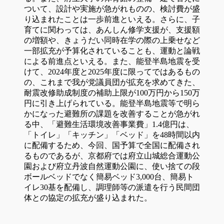
ついて、設計や実施が急がれものの、検討費が盛
り込まれたことは一歩前進といえる。さらに、子
育てに関わっては、あんしん修学支援が、支援額
の増額や、きょうだい同時在学の際の上乗せなど
一部拡充が予算化されていることも、運動と論戦
による前進点といえる。また、能登半島地震を受
けて、2024年度と2025年度に限ってではあるもの
の、これまで我が党議員団が拡充を求めてきた、
耐震改修助成制度の補助上限が100万円から150万
円に引き上げられている。能登半島地震等で明ら
かになった避難所の課題を改善することが急がれ
る中、「避難生活環境改善事業費」1.4億円は、
「トイレ」「キッチン」「ベッド」を48時間以内
に配備するため、今回、国予算で全国に配備され
るものであるが、京都府では府立山城総合運動公
園および府立丹波自然運動公園に、使い捨ての段
ボールベッドでなく簡易ベッド3,000台、簡易ト
イレ30基を配備し、調理師等の派遣を行う民間団
体との協定の拡充が盛り込まれた。