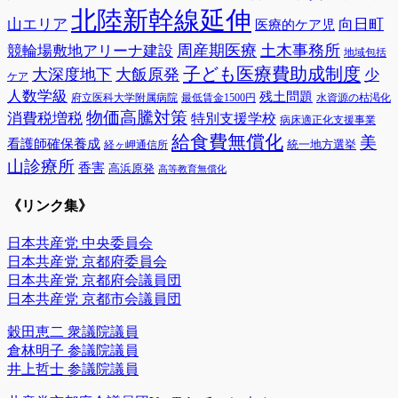
北陸新幹線延伸
山エリア
向日町
医療的ケア児
周産期医療
土木事務所
競輪場敷地アリーナ建設
地域包括
子ども医療費助成制度
大深度地下
大飯原発
少
ケア
人数学級
残土問題
府立医科大学附属病院
最低賃金1500円
水資源の枯渇化
物価高騰対策
消費税増税
特別支援学校
病床適正化支援事業
給食費無償化
美
看護師確保養成
統一地方選挙
経ヶ岬通信所
山診療所
香害
高浜原発
高等教育無償化
《リンク集》
日本共産党 中央委員会
日本共産党 京都府委員会
日本共産党 京都府会議員団
日本共産党 京都市会議員団
穀田恵二 衆議院議員
倉林明子 参議院議員
井上哲士 参議院議員