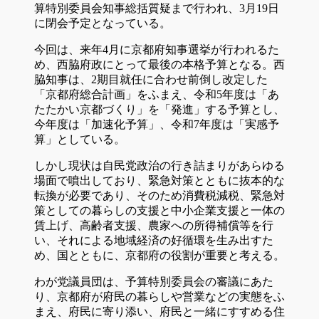
算特別委員会知事総括質疑まで行われ、3月19日
に閉会予定となっている。
今回は、来年4月に京都府知事選挙が行われるた
め、西脇府政にとって最後の本格予算となる。西
脇知事は、2期目就任に合わせ前倒し改定した
「京都府総合計画」をふまえ、令和5年度は「あ
たたかい京都づくり」を「発進」する予算とし、
今年度は「加速化予算」、令和7年度は「実感予
算」としている。
しかし現状は自民党政治の行き詰まりがあらゆる
場面で噴出しており、緊急対策とともに抜本的な
転換が必要であり、そのため消費税減税、緊急対
策としての暮らしの支援と中小企業支援と一体の
賃上げ、高齢者支援、農家への所得補償等を行
い、それによる地域経済の好循環を生み出すた
め、国とともに、京都府の役割が重要と考える。
わが党議員団は、予算特別委員会の審議にあた
り、京都府が府民の暮らしや営業などの実態をふ
まえ、府民に寄り添い、府民と一緒にすすめる住