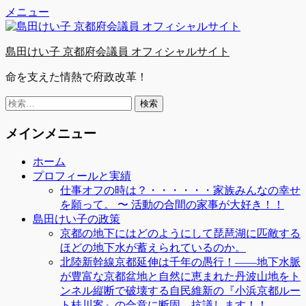
Facebook
Twitter
YouTube
コ
メニュー
ン
テ
島田けい子 京都府会議員 オフィシャルサイト
ン
ツ
命を支えた情熱で府政改革！
へ
ス
検
キ
索:
ッ
メインメニュー
プ
ホーム
プロフィールと実績
仕事オフの時は？・・・・・・家族みんなの幸せ
を願って。 〜 活動の合間の家事が大好き！！
島田けい子の政策
京都の地下にはどのようにして琵琶湖に匹敵する
ほどの地下水が蓄えられているのか。
北陸新幹線京都延伸は千年の愚行！――地下水脈
が豊富な京都盆地と自然に恵まれた丹波山地をト
ンネル縦断で破壊する自民維新の『小浜京都ルー
ト桂川案』の合意に断固、抗議します！！