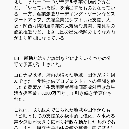
化し、また一つ一つがモデル事業や検討予算な
ど、「やっている感」を演出するものとなってい
る。一方、産業創造リーディング・ゾーンなどス
タートアップ、先端産業にシフトした支援、大
阪・関西万博関連事業の大規模な展開、開発型の
施策推進など、まさに国の出先機関のような方向
がより鮮明になっている。
[3] 運動と結んだ論戦などによりいくつかの分
野で予算が計上された。
コロナ禍以降、府内の様々な地域、団体が取り組
んできた「食料提供プロジェクト」への年間を通
じた支援策が「生活困窮者等物価高騰対策緊急生
活支援事業」8,000万円として引き続き予算化さ
れた。
これは、取り組んでこられた地域や団体からも
「公助としての支援策を抜本的に強化」を求める
声や運動が大きく広がり行政を動かしたものであ
る。また、府立大学の体育館の整備・建て替えに