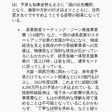
[4] 予算も知事姿勢もまさに「国の出先機関」
となり、施策や方針の行き詰まりとともに、住民
置き去りですすめようとする姿勢が顕著になって
いる。
産業創造リーディング・ゾーン推進事業
費（5.6億円）など、一部の成長産業やスタ
ートアップ企業の支援が中心になり、地域
経済を支える既存の中小零細事業者への支
援は、物価高など深刻な状況が広がってい
るにもかかわらず、経営金融一体型支援事
業の「賃上げ枠」は姿を消し、通常モード
に戻ってしまっている。
大阪・関西万博に関わっては、来年度予
算だけでもイベント関連などに6.5億円を計
上し、2022年度以降、これまでに総額22億
4,200万円もの予算がつぎ込まれている。北
陸新幹線延伸は、地下水への影響や莫大な
事業費など、もはや府民的な理解を得て進
めることは不可能となっているにもかかわ
らず、「丁寧な説明を求める」などと繰り