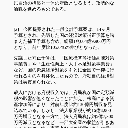
民自治の構築と一体の府政となるよう、攻勢的な
論戦を進めるものである。
[2] 今回提案された一般会計予算案は、14ヶ月
予算とされ、先議した国の経済対策補正予算を踏
まえた補正予算も含め、総額1兆604億9,900万円
となり、前年度比105.6％の伸びとなった。
先議した補正予算は、「医療機関等物価高騰対策
事業費」や「生産性向上・人手不足対策事業費」
など、国の緊急経済対策をもとに全国で一律に行
われるものを具体化したもので、府独自の経済対
策は実質見られない。
歳入における府税収入では、府民税が国の定額減
税の影響が無くなったことに加え、株高による資
産増加等により、対前年度比約130億円増収を見
込みでいる。しかし、法人事業税が約16億4,900
万円増収となる一方で、法人府民税は約5億7,300
万円減収となるなど、一部大企業の収益が引きあ