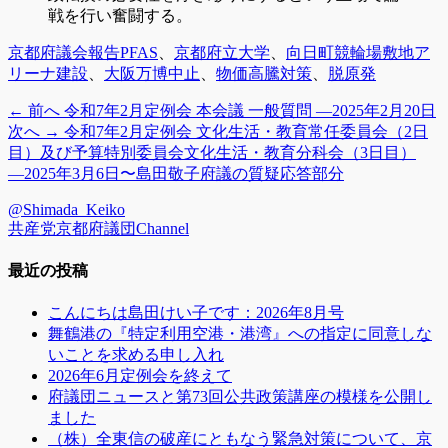
戦を行い奮闘する。
カ
タ
京都府議会報告
PFAS
、
京都府立大学
、
向日町競輪場敷地ア
テ
グ
リーナ建設
、
大阪万博中止
、
物価高騰対策
、
脱原発
ゴ
前
← 前へ
令和7年2月定例会 本会議 一般質問 ―2025年2月20日
投
リ
の
次
次へ →
令和7年2月定例会 文化生活・教育常任委員会（2日
ー
稿
投
の
目）及び予算特別委員会文化生活・教育分科会（3日目）
稿:
投
―2025年3月6日〜島田敬子府議の質疑応答部分
ナ
稿:
ビ
@Shimada_Keiko
共産党京都府議団Channel
ゲ
最近の投稿
ー
シ
こんにちは島田けい子です：2026年8月号
舞鶴港の『特定利用空港・港湾』への指定に同意しな
ョ
いことを求める申し入れ
ン
2026年6月定例会を終えて
府議団ニュースと第73回公共政策講座の模様を公開し
ました
（株）全東信の破産にともなう緊急対策について、京