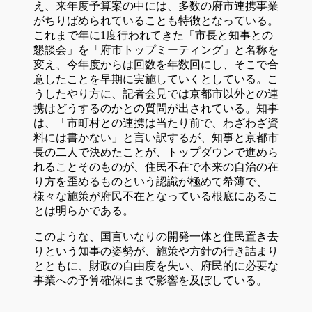
え、来年度予算案の中には、多数の府市連携事業
がちりばめられていることも特徴となっている。
これまで年に1度行われてきた「市長と知事との
懇談会」を「府市トップミーティング」と名称を
変え、今年度からは回数を年数回にし、そこで合
意したことを早期に実施していくとしている。こ
うしたやり方に、記者会見では京都市以外との連
携はどうするのかとの質問が出されている。知事
は、「市町村との連携は当たり前で、わざわざ資
料には書かない」と言い訳するが、知事と京都市
長の二人で決めたことが、トップダウンで進めら
れることそのものが、住民不在で本来の自治の在
り方を歪めるものという認識が極めて希薄で、
様々な施策が府民不在となっている根底にあるこ
とは明らかである。
このような、国言いなりの開発一体と住民置き去
りという知事の姿勢が、施策や方針の行き詰まり
とともに、財政の自由度を失い、府民的に必要な
事業への予算確保にまで影響を及ぼしている。