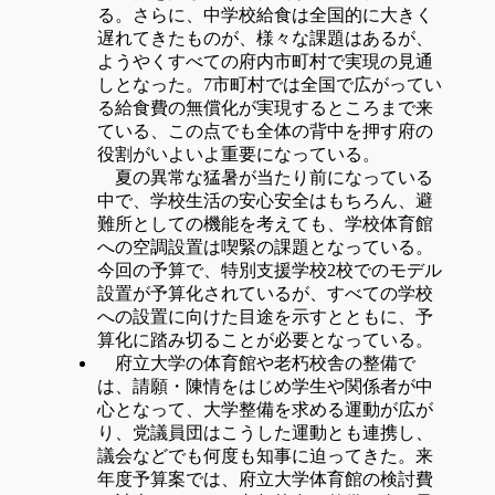
る。さらに、中学校給食は全国的に大きく
遅れてきたものが、様々な課題はあるが、
ようやくすべての府内市町村で実現の見通
しとなった。7市町村では全国で広がってい
る給食費の無償化が実現するところまで来
ている、この点でも全体の背中を押す府の
役割がいよいよ重要になっている。
夏の異常な猛暑が当たり前になっている
中で、学校生活の安心安全はもちろん、避
難所としての機能を考えても、学校体育館
への空調設置は喫緊の課題となっている。
今回の予算で、特別支援学校2校でのモデル
設置が予算化されているが、すべての学校
への設置に向けた目途を示すとともに、予
算化に踏み切ることが必要となっている。
府立大学の体育館や老朽校舎の整備で
は、請願・陳情をはじめ学生や関係者が中
心となって、大学整備を求める運動が広が
り、党議員団はこうした運動とも連携し、
議会などでも何度も知事に迫ってきた。来
年度予算案では、府立大学体育館の検討費