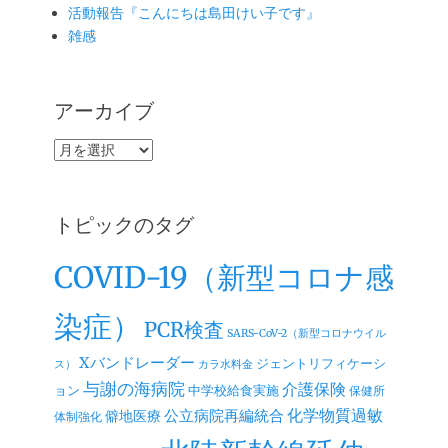
活動報告『こんにちは島田けい子です』
雑感
アーカイブ
ア
ー
カ
イ
トピックのタグ
ブ
COVID-19（新型コロナ感
染症）
PCR検査
SARS-CoV-2（新型コロナウイル
Xバンドレーダー
ジェントリフィケーシ
ス）
カラ水料金
与謝の海病院
介護保険
ョン
中学校給食実施
保健所
公立病院再編統合
化学物質過敏
僻地医療
体制強化