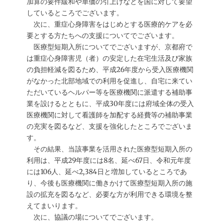
加算の要件緩和や単価の引上げなどを国に対して要望
しているところでございます。
次に、重症心身障害をはじめとする医療的ケアを必
要とする方たちへの支援についてでございます。
医療型短期入所についてでございますが、京都府で
は重症心身障害児（者）の安定した在宅生活及び家族
の負担軽減を図るため、平成26年度から受入医療機関
がなかった北部地域での利用を促進し、自宅に来てい
ただいているヘルパー等を医療機関に派遣する補助事
業を設けるとともに、平成30年度には府域全体の受入
医療機関に対して看護師を加配する経費等の補助事業
の充実を図るなど、支援を強化したところでございま
す。
その結果、当該事業を活用された医療型短期入所の
利用は、平成29年度には8名、延べ67日、令和元年度
には106人、延べ2,384日と増加しているところであ
り、今後も医療機関に働きかけて医療型短期入所の施
設の拡充を図るなど、必要な方が利用できる環境を整
えてまいります。
次に、協議の場についてでございます。