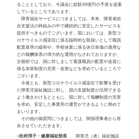
ることとしており、今議会に総額30億円の予算を提案
しているところであります。
障害福祉サービスにつきましては、本来、障害者総
合支援法の枠組みの中で継続的に安定したサービスを
提供すべきものでございます。国においては、新型コ
ロナウイルス感染症に係る臨時的な取扱いとして職員
配置基準の緩和や、学校休業に係る休日単価の適用な
どの報酬体系の弾力的な運用がなされておりますが、
京都府では、国に対しまして看護職員の配置や送迎に
係る加算制度の充実・改善などを求めているところで
ございます。
今後とも、新型コロナウイルス感染症で影響を受け
た障害児福祉施設に対し、国の支援制度が活用できる
よう働きかけるとともに、国に対して報酬制度の充実
を求め、安定した事業所の運営ができるように努めて
まいります。
その他の御質問につきましては、関係理事者から答
弁させていただきます。
○松村淳子・健康福祉部長
障害児（者）福祉施設