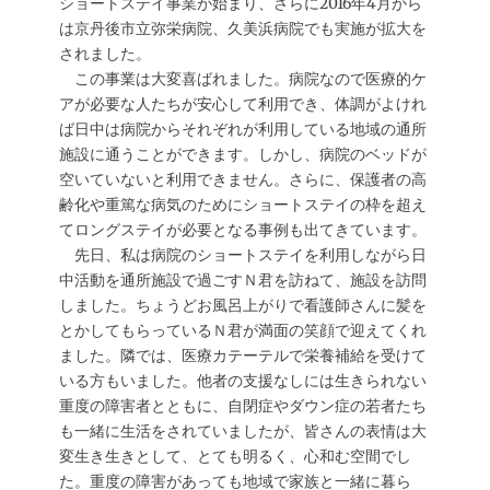
ショートステイ事業が始まり、さらに2016年4月から
は京丹後市立弥栄病院、久美浜病院でも実施が拡大を
されました。
この事業は大変喜ばれました。病院なので医療的ケ
アが必要な人たちが安心して利用でき、体調がよけれ
ば日中は病院からそれぞれが利用している地域の通所
施設に通うことができます。しかし、病院のベッドが
空いていないと利用できません。さらに、保護者の高
齢化や重篤な病気のためにショートステイの枠を超え
てロングステイが必要となる事例も出てきています。
先日、私は病院のショートステイを利用しながら日
中活動を通所施設で過ごすＮ君を訪ねて、施設を訪問
しました。ちょうどお風呂上がりで看護師さんに髪を
とかしてもらっているＮ君が満面の笑顔で迎えてくれ
ました。隣では、医療カテーテルで栄養補給を受けて
いる方もいました。他者の支援なしには生きられない
重度の障害者とともに、自閉症やダウン症の若者たち
も一緒に生活をされていましたが、皆さんの表情は大
変生き生きとして、とても明るく、心和む空間でし
た。重度の障害があっても地域で家族と一緒に暮ら