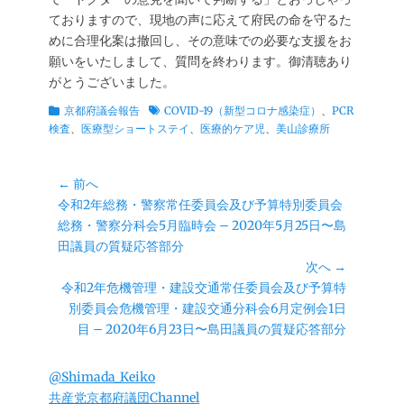
ておりますので、現地の声に応えて府民の命を守るた
めに合理化案は撤回し、その意味での必要な支援をお
願いをいたしまして、質問を終わります。御清聴あり
がとうございました。
カ
タ
京都府議会報告
COVID-19（新型コロナ感染症）
、
PCR
テ
グ
検査
、
医療型ショートステイ
、
医療的ケア児
、
美山診療所
ゴ
リ
投
ー
← 前へ
前
令和2年総務・警察常任委員会及び予算特別委員会
稿
の
総務・警察分科会5月臨時会 – 2020年5月25日〜島
ナ
投
田議員の質疑応答部分
ビ
稿:
次へ →
ゲ
次
令和2年危機管理・建設交通常任委員会及び予算特
ー
の
別委員会危機管理・建設交通分科会6月定例会1日
シ
投
目 – 2020年6月23日〜島田議員の質疑応答部分
ョ
稿:
ン
@Shimada_Keiko
共産党京都府議団Channel