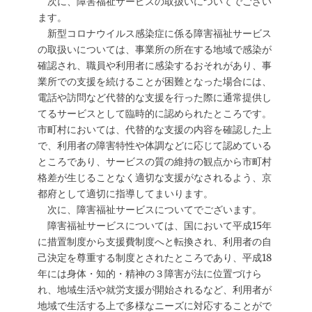
次に、障害福祉サービスの取扱いについてでござい
ます。
新型コロナウイルス感染症に係る障害福祉サービス
の取扱いについては、事業所の所在する地域で感染が
確認され、職員や利用者に感染するおそれがあり、事
業所での支援を続けることが困難となった場合には、
電話や訪問など代替的な支援を行った際に通常提供し
てるサービスとして臨時的に認められたところです。
市町村においては、代替的な支援の内容を確認した上
で、利用者の障害特性や体調などに応じて認めている
ところであり、サービスの質の維持の観点から市町村
格差が生じることなく適切な支援がなされるよう、京
都府として適切に指導してまいります。
次に、障害福祉サービスについてでございます。
障害福祉サービスについては、国において平成15年
に措置制度から支援費制度へと転換され、利用者の自
己決定を尊重する制度とされたところであり、平成18
年には身体・知的・精神の３障害が法に位置づけら
れ、地域生活や就労支援が開始されるなど、利用者が
地域で生活する上で多様なニーズに対応することがで