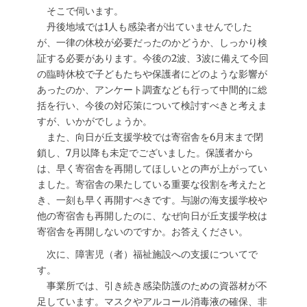
そこで伺います。
丹後地域では1人も感染者が出ていませんでした
が、一律の休校が必要だったのかどうか、しっかり検
証する必要があります。今後の2波、3波に備えて今回
の臨時休校で子どもたちや保護者にどのような影響が
あったのか、アンケート調査なども行って中間的に総
括を行い、今後の対応策について検討すべきと考えま
すが、いかがでしょうか。
また、向日が丘支援学校では寄宿舎を6月末まで閉
鎖し、7月以降も未定でございました。保護者から
は、早く寄宿舎を再開してほしいとの声が上がってい
ました。寄宿舎の果たしている重要な役割を考えたと
き、一刻も早く再開すべきです。与謝の海支援学校や
他の寄宿舎も再開したのに、なぜ向日が丘支援学校は
寄宿舎を再開しないのですか。お答えください。
次に、障害児（者）福祉施設への支援についてで
す。
事業所では、引き続き感染防護のための資器材が不
足しています。マスクやアルコール消毒液の確保、非