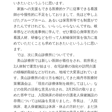
いきたいというふうに思います。
家族への支援もできる医療的ケアに従事できる看護
師が今慢性的に不足をしておりまして、先ほど申し上
げたグループホーム、あるいは保育所等でも制度がで
きたんですけれども、いらっしゃらないんですね。岐
阜県などの先進事例に学んで、ぜひ重症心身障害児の
看護人材、研修などを行って人材確保対策を強力に進
めていただくことも求めておきたいというふうに思い
ます。
では、次に美山診療所についてです。
美山診療所では新しい医師が着任をされ、前所長と
2人体制で運営が始まり、在宅診療の強化や訪問介護
の積極的取組などが行われ、地域で大変喜ばれていま
す。美山診療所の在り方を検討してきた南丹市医療対
策審議会は、「現在の診療体制を維持してほしい」な
どの住民の活発な意見が出され、2月25日の取りまと
めた答申では、入院病床の存続や介護老人保健施設の
存廃については結論を見送りました。市長は、「入院
病床、老人保健施設は休床・休止の方針だが、まだ決