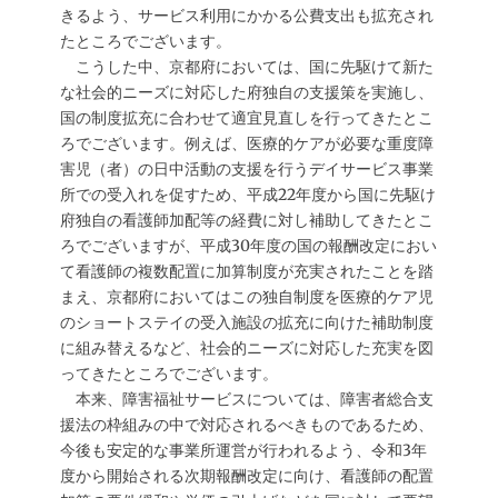
きるよう、サービス利用にかかる公費支出も拡充され
たところでございます。
こうした中、京都府においては、国に先駆けて新た
な社会的ニーズに対応した府独自の支援策を実施し、
国の制度拡充に合わせて適宜見直しを行ってきたとこ
ろでございます。例えば、医療的ケアが必要な重度障
害児（者）の日中活動の支援を行うデイサービス事業
所での受入れを促すため、平成22年度から国に先駆け
府独自の看護師加配等の経費に対し補助してきたとこ
ろでございますが、平成30年度の国の報酬改定におい
て看護師の複数配置に加算制度が充実されたことを踏
まえ、京都府においてはこの独自制度を医療的ケア児
のショートステイの受入施設の拡充に向けた補助制度
に組み替えるなど、社会的ニーズに対応した充実を図
ってきたところでございます。
本来、障害福祉サービスについては、障害者総合支
援法の枠組みの中で対応されるべきものであるため、
今後も安定的な事業所運営が行われるよう、令和3年
度から開始される次期報酬改定に向け、看護師の配置