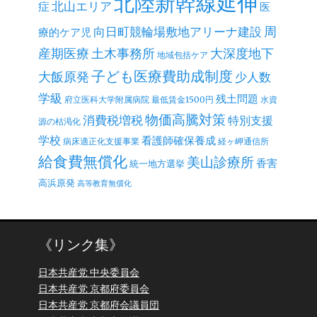
北陸新幹線延伸
北山エリア
症
医
周
向日町競輪場敷地アリーナ建設
療的ケア児
産期医療
土木事務所
大深度地下
地域包括ケア
子ども医療費助成制度
大飯原発
少人数
学級
残土問題
府立医科大学附属病院
最低賃金1500円
水資
物価高騰対策
消費税増税
特別支援
源の枯渇化
学校
看護師確保養成
病床適正化支援事業
経ヶ岬通信所
給食費無償化
美山診療所
香害
統一地方選挙
高浜原発
高等教育無償化
《リンク集》
日本共産党 中央委員会
日本共産党 京都府委員会
日本共産党 京都府会議員団