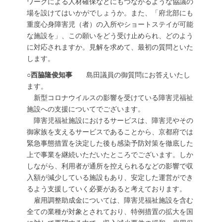
ワークによる人材確保などにもつながるような協議の
場を設けてはいかがでしょうか。また、「府北部にも
重度心身障害児（者）の入所やショートステイが可能
な施設を」、この願いをどう受け止められ、どのよう
に対応されますか。見解を求めて、最初の質問といた
します。
○西脇隆俊知事
島田議員の御質問にお答えいたし
ます。
新型コロナウイルスの影響を受けている障害児福祉
施設への支援についてでございます。
障害児福祉施設におけるサービスは、障害児やその
御家族を支えるサービスであることから、京都府では
緊急事態措置を決定した後も感染予防対策を徹底した
上で事業を継続いただいたところでございます。しか
しながら、利用者が通所を控えられるなどの影響で収
入額が減少している施設もあり、安定した運営ができ
るよう支援していく必要があると考えております。
雇用調整助成金については、障害児福祉施設を含む
全ての業種が対象とされており、特例措置の拡大を国