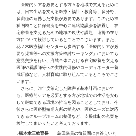
医療的ケアを必要とする方々を地域で支えるために
は、日常生活を支える医療・福祉・教育等、多分野、
多職種の連携した支援が必要であります。このため福
祉圏域ごとに保健所を中心に連絡協議会を設置し、在
宅療養を支えるための地域の現状や課題、連携の在り
方について検討しているところでございます。また、
花ノ木医療福祉センターも参画する「医療的ケアが必
要な児童等への支援方策検討ワーキング」においても
意見交換を行い、府域全体における在宅療養を支える
医師や看護師等への実践的研修やコーディネーター養
成研修など、人材育成に取り組んでいるところでござ
います。
さらに、昨年度策定した障害者基本計画において
も、医療的ケアを必要とする方が地域での生活を安心
して継続できる環境の推進を図ることとしており、今
後さらに医療型短期入所の拡充や、医療ニーズに対応
できるグループホームの整備など、支援体制の充実を
検討してまいりたいと考えております。
○橋本幸三教育長
島田議員の御質問にお答えいた