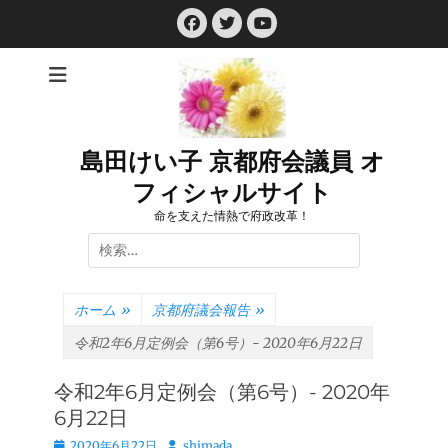
コ
Facebook
Twitter
ン
YouTube
テ
ン
ツ
へ
ス
島田けい子 京都府会議員 オ
キ
フィシャルサイト
ッ
プ
命を支えた情熱で府政改革！
検
索:
ホーム
»
京都府議会報告
»
令和2年6月定例会（第6号）- 2020年6月22日
令和2年6月定例会（第6号）- 2020年
6月22日
投
投
2020年6月22日
shimada