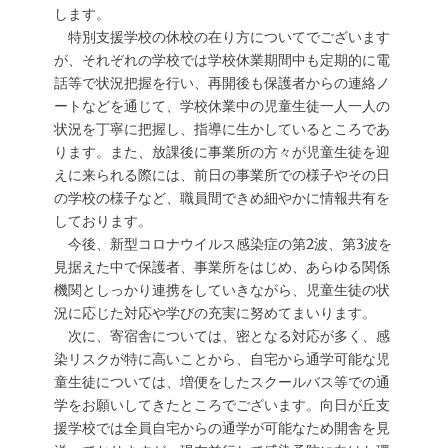
します。
特別支援学校の休校の在り方についてでございます
が、それぞれの学校では学校休業期間中も定期的に電
話等で状況把握を行い、再開後も保護者からの連絡ノ
ートなどを通じて、学校休業中の児童生徒一人一人の
状況を丁寧に把握し、指導に生かしているところであ
ります。また、放課後に事業所の方々が児童生徒を迎
えに来られる際には、前日の事業所での様子やその日
の学校の様子など、職員間できめ細やかに情報共有を
しております。
今後、新型コロナウイルス感染症の第2波、第3波を
見据えた中で保護者、事業所をはじめ、あらゆる関係
機関としっかり連携をしていきながら、児童生徒の状
況に応じた対応や学びの充実に努めてまいります。
次に、寄宿舎については、密となる対応が多く、感
染リスクが特に高いことから、自宅から通学可能な児
童生徒については、増便をしたスクールバス等での通
学をお願いしてきたところでございます。向日が丘支
援学校では全員自宅からの通学が可能なため開舎を見