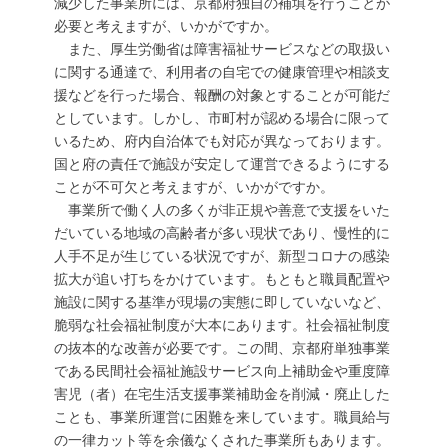
減少した事業所には、京都府独自の補填を行うことが
必要と考えますが、いかがですか。
また、厚生労働省は障害福祉サービスなどの取扱い
に関する通達で、利用者の自宅での健康管理や相談支
援などを行った場合、報酬の対象とすることが可能だ
としています。しかし、市町村が認める場合に限って
いるため、府内自治体でも対応が異なっております。
国と府の責任で施設が安定して運営できるようにする
ことが不可欠と考えますが、いかがですか。
事業所で働く人の多くが非正規や善意で支援をいた
だいている地域の高齢者が多い現状であり、慢性的に
人手不足が生じている状況ですが、新型コロナの感染
拡大が追い打ちをかけています。もともと職員配置や
施設に関する基準が現場の実態に即していないなど、
脆弱な社会福祉制度が大本にあります。社会福祉制度
の抜本的な改善が必要です。この間、京都府単独事業
である民間社会福祉施設サービス向上補助金や重度障
害児（者）在宅生活支援事業補助金を削減・廃止した
ことも、事業所運営に困難を来しています。職員給与
の一律カット等を余儀なくされた事業所もあります。