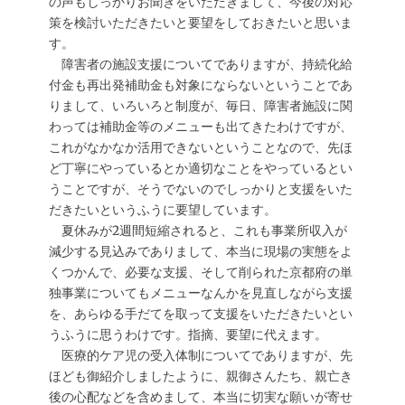
の声もしっかりお聞きをいただきまして、今後の対応
策を検討いただきたいと要望をしておきたいと思いま
す。
障害者の施設支援についてでありますが、持続化給
付金も再出発補助金も対象にならないということであ
りまして、いろいろと制度が、毎日、障害者施設に関
わっては補助金等のメニューも出てきたわけですが、
これがなかなか活用できないということなので、先ほ
ど丁寧にやっているとか適切なことをやっているとい
うことですが、そうでないのでしっかりと支援をいた
だきたいというふうに要望しています。
夏休みが2週間短縮されると、これも事業所収入が
減少する見込みでありまして、本当に現場の実態をよ
くつかんで、必要な支援、そして削られた京都府の単
独事業についてもメニューなんかを見直しながら支援
を、あらゆる手だてを取って支援をいただきたいとい
うふうに思うわけです。指摘、要望に代えます。
医療的ケア児の受入体制についてでありますが、先
ほども御紹介しましたように、親御さんたち、親亡き
後の心配などを含めまして、本当に切実な願いが寄せ