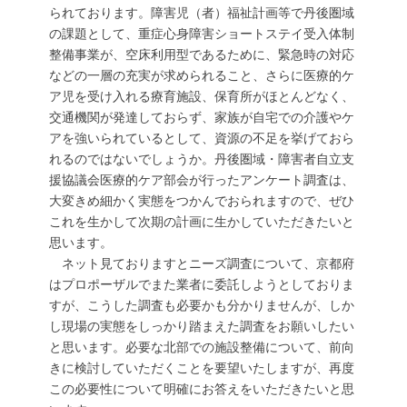
られております。障害児（者）福祉計画等で丹後圏域
の課題として、重症心身障害ショートステイ受入体制
整備事業が、空床利用型であるために、緊急時の対応
などの一層の充実が求められること、さらに医療的ケ
ア児を受け入れる療育施設、保育所がほとんどなく、
交通機関が発達しておらず、家族が自宅での介護やケ
アを強いられているとして、資源の不足を挙げておら
れるのではないでしょうか。丹後圏域・障害者自立支
援協議会医療的ケア部会が行ったアンケート調査は、
大変きめ細かく実態をつかんでおられますので、ぜひ
これを生かして次期の計画に生かしていただきたいと
思います。
ネット見ておりますとニーズ調査について、京都府
はプロポーザルでまた業者に委託しようとしておりま
すが、こうした調査も必要かも分かりませんが、しか
し現場の実態をしっかり踏まえた調査をお願いしたい
と思います。必要な北部での施設整備について、前向
きに検討していただくことを要望いたしますが、再度
この必要性について明確にお答えをいただきたいと思