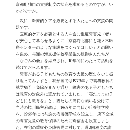
京都府独自の支援制度の拡充を求めるものですが、い
かがですか。
次に、医療的ケアを必要とする人たちへの支援の問
題です。
医療的ケアを必要とする人を含む重度障害児（者）
が安心して暮らせるように「京都府北部にも花ノ木医
療センターのような施設をつくってほしい」との願い
を集め、与謝の海支援学校卒業生の親御さんたちが
「なごみの会」を結成され、10年間にわたって活動を
続けておられます。
障害がある子どもたちの教育や支援の歴史を少し振
り返ってみますと、我が国では1979年まで義務教育の
就学猶予・免除がまかり通り、障害のある子どもたち
は教育の対象外に置かれていました。「寝たままの子
どもにも教育を」と、親たちの痛切な願いを受けて、
当時の蜷川民主府政は、1967年に向日が丘養護学校
を、1969年には与謝の海養護学校を設立し、府下全域
の障害児童の教育保障のために寄宿舎を設置しまし
た。在宅の重症心身障害児に対して、週2回程度の訪