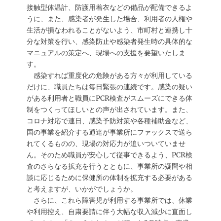
接触型体温計、防護用着衣などの備品が配備できるよ
うに、また、感染者が発生した場合、利用者の人権や
生活が損なわれることがないよう、市町村と連携し十
分な対策を行い、感染防止や感染者発生時の具体的な
マニュアルの策定へ、現場への支援を要望いたしま
す。
感染すれば重度化の危険がある方々が利用している
だけに、職員たちは毎日緊張の連続です。感染の疑い
がある利用者と職員にPCR検査がスムーズにできる体
制をつくってほしいとの声が出されています。また、
コロナ対応で連日、感染予防対策や各種補助金など、
国の事業を紹介する通達が事業所にファックスで送ら
れてくるものの、現場の対応力が追いついていませ
ん。そのため職員が安心して従事できるよう、PCR検
査のさらなる拡充を行うとともに、事業所の疑問や相
談に応じるために保健所の体制を拡充する必要がある
と考えますが、いかがでしょうか。
さらに、これら障害児が利用する事業所では、休業
や利用控え、自粛要請に伴う大幅な収入減少に直面し