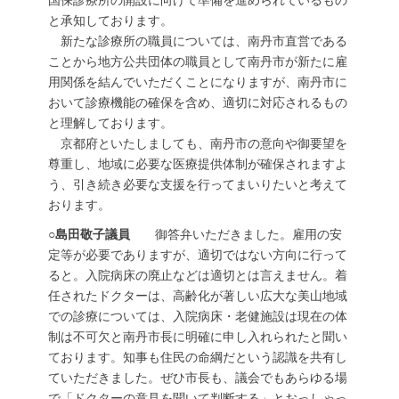
国保診療所の開設に向けて準備を進められているもの
と承知しております。
新たな診療所の職員については、南丹市直営である
ことから地方公共団体の職員として南丹市が新たに雇
用関係を結んでいただくことになりますが、南丹市に
おいて診療機能の確保を含め、適切に対応されるもの
と理解しております。
京都府といたしましても、南丹市の意向や御要望を
尊重し、地域に必要な医療提供体制が確保されますよ
う、引き続き必要な支援を行ってまいりたいと考えて
おります。
○島田敬子議員
御答弁いただきました。雇用の安
定等が必要でありますが、適切ではない方向に行って
ると。入院病床の廃止などは適切とは言えません。着
任されたドクターは、高齢化が著しい広大な美山地域
での診療については、入院病床・老健施設は現在の体
制は不可欠と南丹市長に明確に申し入れられたと聞い
ております。知事も住民の命綱だという認識を共有し
ていただきました。ぜひ市長も、議会でもあらゆる場
で「ドクターの意見を聞いて判断する」とおっしゃっ