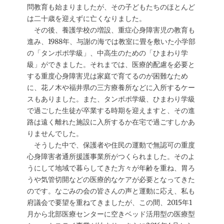
問教育も始まりましたが、その子どもたちのほとんど
は二十歳を迎えずに亡くなりました。
その後、養護学校の増設、重症心身障害児の教育も
進み、1988年、与謝の海では教室に畳を敷いた小学部
の「タンポポ学級」、中高生のための「ひまわり学
級」ができました。それまでは、医療的配慮を必要と
する重度心身障害児は家庭で育てるのが困難なため
に、花ノ木や福井県の三方療養所などに入所するケー
スもありました。また、タンポポ学級、ひまわり学級
で過ごした生徒が卒業する時期を迎えますと、その進
路は遠く離れた施設に入所するか在宅で過ごすしかあ
りませんでした。
そうした中で、保護者や住民の運動で無認可の重度
心身障害者通所援護事業所がつくられました。そのよ
うにして地域で暮らしてきた方々が年齢を重ね、胃ろ
うや気管切開などの医療的なケアが必要となってきた
のです。なごみの会の皆さんの声と運動に応え、私も
府議会で要望を重ねてきましたが、この間、2015年1
月から北部医療センターに空きベッド活用型の医療型