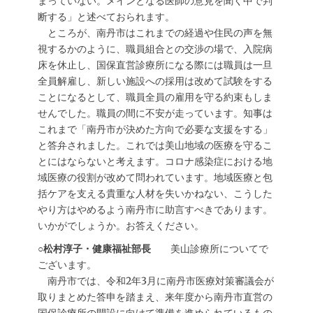
まっていない。メインとなる医師の意見を聞く中で判
断する」と述べておられます。
ところが、南丹市はこれまでの経過や住民の声を無
視するかのように、職員組合との交渉の場で、入院病
床を休止し、国保直営診療所になる際には職員は一旦
全員解雇し、新しい施設への採用は改めて試験をする
ことになるとして、職員全員の雇用を守る約束もしま
せんでした。職員の間に不安が走っています。知事は
これまで「南丹市が決めた方向で必要な支援をする」
と答弁されました。これでは美山地域の医療を守るこ
とにはならないと考えます。コロナ感染症における地
域医療の役割が改めて問われています。地域医療と包
括ケアを支える貴重な人材を失いかねない、こうした
やり方はやめるよう南丹市に助言すべきであります。
いかがでしょうか。お答えください。
○松村淳子・健康福祉部長
美山診療所についてで
ございます。
南丹市では、令和2年3月に南丹市医療対策審議会が
取りまとめた答申を踏まえ、来年度から南丹市直営の