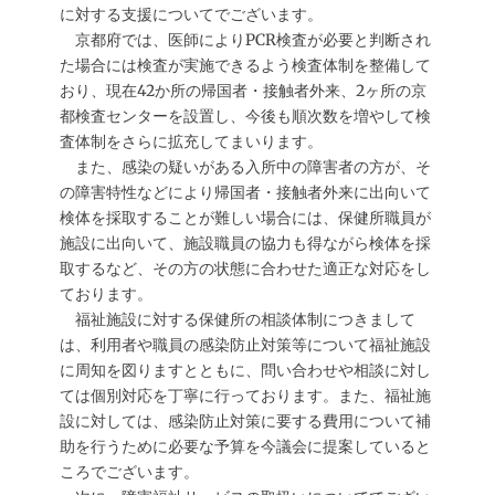
に対する支援についてでございます。
京都府では、医師によりPCR検査が必要と判断され
た場合には検査が実施できるよう検査体制を整備して
おり、現在42か所の帰国者・接触者外来、2ヶ所の京
都検査センターを設置し、今後も順次数を増やして検
査体制をさらに拡充してまいります。
また、感染の疑いがある入所中の障害者の方が、そ
の障害特性などにより帰国者・接触者外来に出向いて
検体を採取することが難しい場合には、保健所職員が
施設に出向いて、施設職員の協力も得ながら検体を採
取するなど、その方の状態に合わせた適正な対応をし
ております。
福祉施設に対する保健所の相談体制につきまして
は、利用者や職員の感染防止対策等について福祉施設
に周知を図りますとともに、問い合わせや相談に対し
ては個別対応を丁寧に行っております。また、福祉施
設に対しては、感染防止対策に要する費用について補
助を行うために必要な予算を今議会に提案していると
ころでございます。