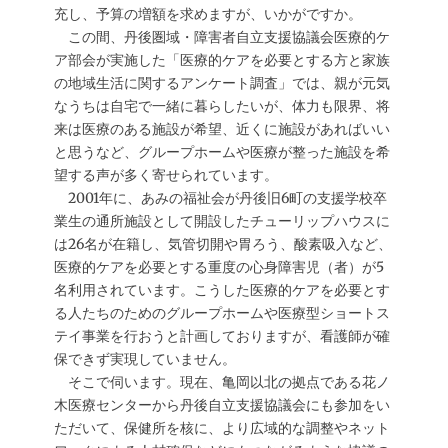
充し、予算の増額を求めますが、いかがですか。
この間、丹後圏域・障害者自立支援協議会医療的ケ
ア部会が実施した「医療的ケアを必要とする方と家族
の地域生活に関するアンケート調査」では、親が元気
なうちは自宅で一緒に暮らしたいが、体力も限界、将
来は医療のある施設が希望、近くに施設があればいい
と思うなど、グループホームや医療が整った施設を希
望する声が多く寄せられています。
2001年に、あみの福祉会が丹後旧6町の支援学校卒
業生の通所施設として開設したチューリップハウスに
は26名が在籍し、気管切開や胃ろう、酸素吸入など、
医療的ケアを必要とする重度の心身障害児（者）が5
名利用されています。こうした医療的ケアを必要とす
る人たちのためのグループホームや医療型ショートス
テイ事業を行おうと計画しておりますが、看護師が確
保できず実現していません。
そこで伺います。現在、亀岡以北の拠点である花ノ
木医療センターから丹後自立支援協議会にも参加をい
ただいて、保健所を核に、より広域的な調整やネット