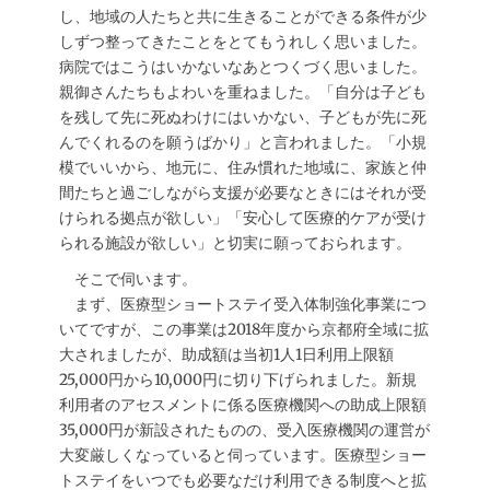
し、地域の人たちと共に生きることができる条件が少
しずつ整ってきたことをとてもうれしく思いました。
病院ではこうはいかないなあとつくづく思いました。
親御さんたちもよわいを重ねました。「自分は子ども
を残して先に死ぬわけにはいかない、子どもが先に死
んでくれるのを願うばかり」と言われました。「小規
模でいいから、地元に、住み慣れた地域に、家族と仲
間たちと過ごしながら支援が必要なときにはそれが受
けられる拠点が欲しい」「安心して医療的ケアが受け
られる施設が欲しい」と切実に願っておられます。
そこで伺います。
まず、医療型ショートステイ受入体制強化事業につ
いてですが、この事業は2018年度から京都府全域に拡
大されましたが、助成額は当初1人1日利用上限額
25,000円から10,000円に切り下げられました。新規
利用者のアセスメントに係る医療機関への助成上限額
35,000円が新設されたものの、受入医療機関の運営が
大変厳しくなっていると伺っています。医療型ショー
トステイをいつでも必要なだけ利用できる制度へと拡