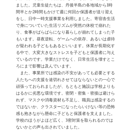
ました。児童生徒たちは、丹後半島の各地域から1時
間半とか2時間もかけて週に何回か保護者が送り迎え
をし、日中一時支援事業を利用しました。寄宿舎生活
で身についていた生活リズムが突然の休校で崩れた
り、食事がばらばらになり暮らしが崩れてしまった子
もいます。昼夜逆転、ゲームへの依存、あるいは虐待
が疑われる子どももあるといいます。休業が長期化す
る中で、大変大きなストレスを子どもと保護者に与え
ているのです。学業だけでなく、日常生活を壊すとこ
ろにまで影響は及んでいます。
また、事業所では感染の不安があっても必要とする
人たちへの支援を途切れさせてはならないとの一心で
頑張っておられましたが、もともと施設は学校よりも
はるかに劣悪な環境です。密閉・密集・密接は避けら
れず、マスクや消毒資材も不足し、職員は感染するの
ではないか、クラスターになったらいけない等の恐怖
感も抱きながら懸命に子どもと保護者を支えました。
学校のほうがよほど広く、3密対策を取られるのでは
ないかとの声も出されていました。