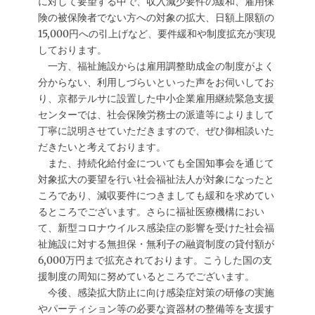
に対して要望する中で、収入減少要件の緩和、雇用保
険の被保険者でない方への対象の拡大、日額上限額の
15,000円への引上げなど、要件緩和や制度拡充が実現
しております。
一方、福祉施設からは雇用調整助成金の制度がよく
分からない、利用しづらいといった声をお伺いしてお
り、京都テルサに設置した中小企業雇用継続緊急支援
センターでは、社会保険労務士の派遣等によりまして
丁寧に説明させていただきますので、ぜひ御相談いた
だきたいと考えております。
また、持続化給付金についても全国知事会を通じて
対象拡大の要望を行い社会福祉法人が対象になったと
ころであり、減収要件につきましても緩和を求めてい
るところでございます。さらに福祉医療機構におい
て、新型コロナウイルス感染症の影響を受けた社会福
祉施設に対する無担保・無利子の融資制度の貸付額が
6,000万円まで拡充されております。こうした国の支
援制度の周知に努めているところでございます。
今後、感染拡大防止に向け感染症対策の研修の実施
やパーティション等の必要な資器材の整備等を支援す