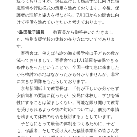
送っておりますが、現在並行して感染予防に向けた環
境整備や行動様式の策定を進めております。今後、保
護者の理解と協力を得ながら、7月1日からの開舎に向
けて準備を進めていきたいと考えております。
○島田敬子議員
教育長から御答弁いただきまし
た、特別支援学校の休校の在り方についてでありま
す。
寄宿舎は、例えば与謝の海支援学校は子どもの数が
減っておりまして、寄宿舎では1人1部屋を確保できる
条件もあったということで、全国一律で急に来ました
から検討の余地はなかったかも分かりませんが、非常
に大きな困難をもたらしております。
京都新聞紙上で教育長は、「何が正しいか分からず
安倍首相の要請に従ったが、安易に休校し、学びを犠
牲にすることは望ましくない。可能な限り開けて教育
を受けられるよう今後の対応については、個別の事情
を踏まえて休校の可否を検討する」としています。
子どもにとって最善の体制をつくるために、子ど
も、保護者、そして受け入れた福祉事業所の皆さん方