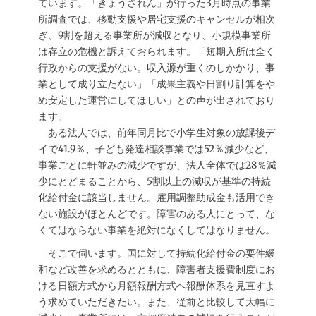
ています。「きょうされん」が行った3月時点の事業
所調査では、移動支援や居宅支援のキャンセルが相次
ぎ、9割を超える事業所が減収となり、小規模事業所
は存立の危機と訴えておられます。「短期入所は全く
行政からの支援がない。収入源が重くのしかかり、事
業として成り立たない」「成果主義や日割り計算をや
め安定した運営にしてほしい」との声が出されており
ます。
ある法人では、前年同月比で小学生対象の放課後デ
イで41.9％、子ども発達相談事業では52％減少など、
事業ごとに軒並みの減少ですが、法人全体では28％減
少にとどまることから、5割以上の減収が基準の持続
化給付金に該当しません。雇用調整助成金も活用でき
ない施設がほとんどです。障害のある人にとって、な
くてはならない事業を絶対になくしてはなりません。
そこで伺います。国に対して持続化給付金の要件緩
和など改善を求めるとともに、障害者支援費制度にお
ける日額方式から月額報酬方式へ報酬体系を見直すよ
う求めていただきたい。また、従前と比較して大幅に