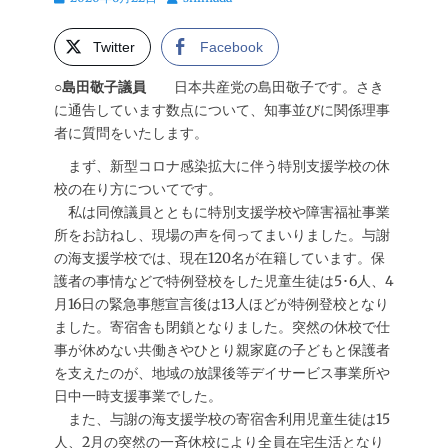
稿
稿
日
者
Twitter
Facebook
○島田敬子議員
日本共産党の島田敬子です。さき
に通告しています数点について、知事並びに関係理事
者に質問をいたします。
まず、新型コロナ感染拡大に伴う特別支援学校の休
校の在り方についてです。
私は同僚議員とともに特別支援学校や障害福祉事業
所をお訪ねし、現場の声を伺ってまいりました。与謝
の海支援学校では、現在120名が在籍しています。保
護者の事情などで特例登校をした児童生徒は5･6人、4
月16日の緊急事態宣言後は13人ほどが特例登校となり
ました。寄宿舎も閉鎖となりました。突然の休校で仕
事が休めない共働きやひとり親家庭の子どもと保護者
を支えたのが、地域の放課後等デイサービス事業所や
日中一時支援事業でした。
また、与謝の海支援学校の寄宿舎利用児童生徒は15
人、2月の突然の一斉休校により全員在宅生活となり