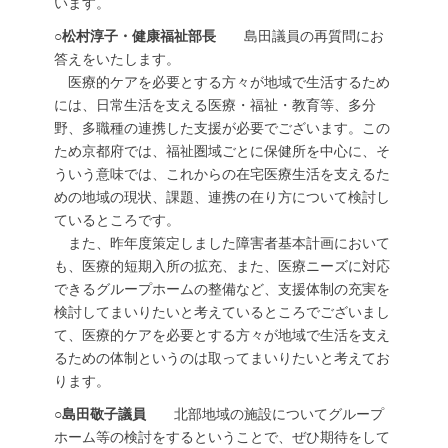
います。
○松村淳子・健康福祉部長
島田議員の再質問にお
答えをいたします。
医療的ケアを必要とする方々が地域で生活するため
には、日常生活を支える医療・福祉・教育等、多分
野、多職種の連携した支援が必要でございます。この
ため京都府では、福祉圏域ごとに保健所を中心に、そ
ういう意味では、これからの在宅医療生活を支えるた
めの地域の現状、課題、連携の在り方について検討し
ているところです。
また、昨年度策定しました障害者基本計画において
も、医療的短期入所の拡充、また、医療ニーズに対応
できるグループホームの整備など、支援体制の充実を
検討してまいりたいと考えているところでございまし
て、医療的ケアを必要とする方々が地域で生活を支え
るための体制というのは取ってまいりたいと考えてお
ります。
○島田敬子議員
北部地域の施設についてグループ
ホーム等の検討をするということで、ぜひ期待をして