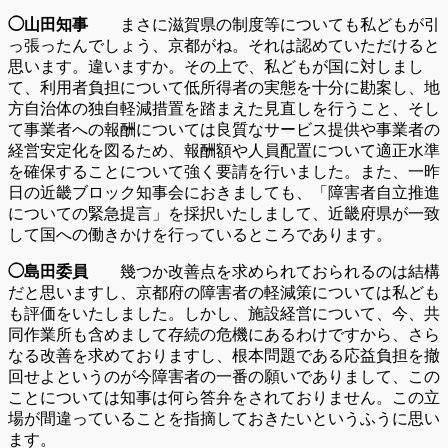
◯山田知事
まさに滋賀県の制度等についても私どもが引
っ張ったんでしょう、京都がね。それは認めていただけると
思います。違いますか。その上で、私どもが国に対しまし
て、利用者負担について低所得者の実態を十分に勘案し、地
方自治体の独自軽減措置を踏まえた見直しを行うこと、そし
て事業者への報酬については良質なサービス提供や事業者の
経営安定化を図るため、報酬額や人員配置について適正水準
を確保することについて強く要請を行いました。また、一昨
日の近畿ブロック知事会におきましても、「障害者自立推進
についての緊急提言」を採択いたしまして、近畿府県が一致
して国への働きかけを行っているところであります。
◯島田委員
幾つか改善点を求められておられるのは結構
だと思いますし、京都府の障害者の軽減策については私ども
も評価をいたしました。しかし、施設経営について、今、共
同作業所も含めまして存続の危機にあるわけですから、さら
なる改善を求めておりますし、根本問題である応益負担を撤
回せよというのが今障害者の一番の願いでありまして、この
ことについては知事は何ら答弁をされておりません。この立
場が間違っていることを指摘しておきたいというふうに思い
ます。