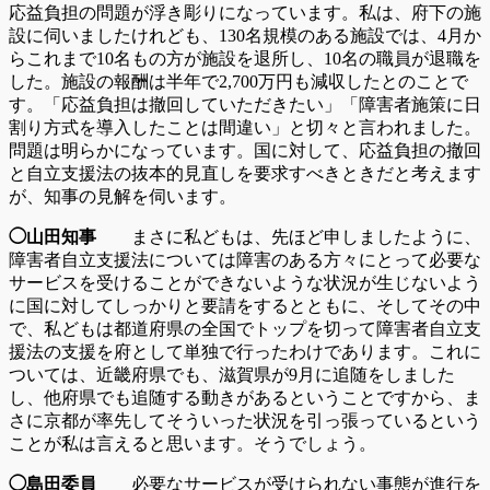
応益負担の問題が浮き彫りになっています。私は、府下の施
設に伺いましたけれども、130名規模のある施設では、4月か
らこれまで10名もの方が施設を退所し、10名の職員が退職を
した。施設の報酬は半年で2,700万円も減収したとのことで
す。「応益負担は撤回していただきたい」「障害者施策に日
割り方式を導入したことは間違い」と切々と言われました。
問題は明らかになっています。国に対して、応益負担の撤回
と自立支援法の抜本的見直しを要求すべきときだと考えます
が、知事の見解を伺います。
◯山田知事
まさに私どもは、先ほど申しましたように、
障害者自立支援法については障害のある方々にとって必要な
サービスを受けることができないような状況が生じないよう
に国に対してしっかりと要請をするとともに、そしてその中
で、私どもは都道府県の全国でトップを切って障害者自立支
援法の支援を府として単独で行ったわけであります。これに
ついては、近畿府県でも、滋賀県が9月に追随をしました
し、他府県でも追随する動きがあるということですから、ま
さに京都が率先してそういった状況を引っ張っているという
ことが私は言えると思います。そうでしょう。
◯島田委員
必要なサービスが受けられない事態が進行を