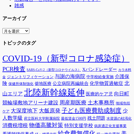
雑感
アーカイブ
ア
ー
トピックのタグ
カ
イ
ブ
COVID-19（新型コロナ感染症）
PCR検査
Xバンドレーダー
SARS-CoV-2（新型コロナウイルス）
カラ水料
与謝の海病院
介護保
ジェントリフィケーション
中学校給食実施
金
険
北
公立病院再編統合
化学物質過敏症
僻地医療
保健所体制強化
北陸新幹線延伸
山エリア
向日町
医療的ケア児
周産期医療
土木事務所
競輪場敷地アリーナ建設
地域包括
子ども医療費助成制度
大深度地下
大飯原発
少
ケア
人数学級
残土問題
府立医科大学附属病院
最低賃金1500円
水資源の枯渇化
物価高騰対策
消費税増税
特別支援学校
病床適正化支援事業
給食費無償化
美