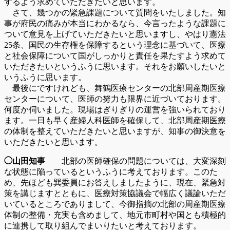
するよう求めていただきたいと思います。
さて、幾つかの緊急課題について質問をいたしました。知
事が府民の痛みが本当にわかるなら、今言ったような課題に
ついて意見を上げていただきたいと思いますし、やはり憲法
25条、国民の生存権を保障するという理念に基づいて、医療
と社会保障について国がしっかりと責任を果たすよう求めて
いただきたいというふうに思います。それをお願いしたいと
いうふうに思います。
最後にですけれども、舞鶴医療センターの北部周産期医療
センターについて、医師の努力も限界に近づいております。
何度か伺いました。現場はぎりぎりの運営を強いられており
ます。一日も早く産婦人科医師を確保して、北部周産期医療
の体制を整えていただきたいと思いますが、知事の御決意を
いただきたいと思います。
◯山田知事
北部の医師確保の問題については、大変深刻
な状態に陥っているというふうに考えております。このた
め、先ほども巽委員にお答えしましたように、現在、緊急対
策を講じますとともに、医療対策協議会で幅広く議論いただ
いているところでありまして、今御指摘の北部の周産期医療
体制の整備・充実も含めまして、地元市町村や国とも積極的
に連携して取り組んでまいりたいと考えております。