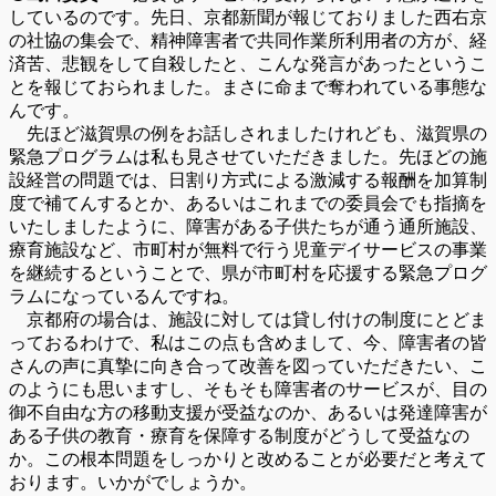
しているのです。先日、京都新聞が報じておりました西右京
の社協の集会で、精神障害者で共同作業所利用者の方が、経
済苦、悲観をして自殺したと、こんな発言があったというこ
とを報じておられました。まさに命まで奪われている事態な
んです。
先ほど滋賀県の例をお話しされましたけれども、滋賀県の
緊急プログラムは私も見させていただきました。先ほどの施
設経営の問題では、日割り方式による激減する報酬を加算制
度で補てんするとか、あるいはこれまでの委員会でも指摘を
いたしましたように、障害がある子供たちが通う通所施設、
療育施設など、市町村が無料で行う児童デイサービスの事業
を継続するということで、県が市町村を応援する緊急プログ
ラムになっているんですね。
京都府の場合は、施設に対しては貸し付けの制度にとどま
っておるわけで、私はこの点も含めまして、今、障害者の皆
さんの声に真摯に向き合って改善を図っていただきたい、こ
のようにも思いますし、そもそも障害者のサービスが、目の
御不自由な方の移動支援が受益なのか、あるいは発達障害が
ある子供の教育・療育を保障する制度がどうして受益なの
か。この根本問題をしっかりと改めることが必要だと考えて
おります。いかがでしょうか。