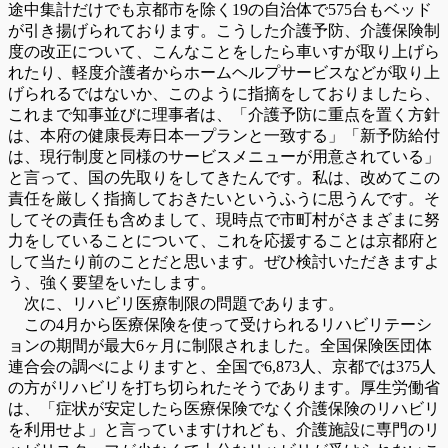
途中集計だけでも京都市を除く19の自治体で575台もベッド
が引き揚げられております。こうした介護予防、介護保険制
度の改正について、こんなことをしたら車いすが取り上げら
れたり、軽度介護者からホームヘルプサービスなどが取り上
げられるではないか、このように指摘をしておりましたら、
これまで知事並びに理事者は、「介護予防に重点を置く方針
は、本府の健康長寿日本一プランと一致する」「新予防給付
は、現行制度と同様のサービスメニューが用意されている」
と言って、国の先取りをしてきたんです。私は、改めてこの
責任を厳しく指摘しておきたいというふうに思うんです。そ
してその責任も含めまして、現時点で市町村がさまざまに努
力をしていることについて、これを応援することは京都府と
して当たり前のことだと思います。ぜひ検討いただきますよ
う、強く要望をいたします。
次に、リハビリ医療制限の問題であります。
この4月から医療保険を使って受けられるリハビリテーシ
ョンの期間が最大6ヶ月に制限されました。全国保険医団体
連合会の調べによりますと、全国で6,873人、京都では375人
の方がリハビリを打ち切られたそうであります。厚生労働省
は、「症状が安定したら医療保険でなく介護保険のリハビリ
を利用せよ」と言っていますけれども、介護施設に専門のリ