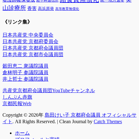
看護師確保養成
統一地方選挙
経ヶ岬通信所
山診療所
香害
高浜原発
高等教育無償化
《リンク集》
日本共産党 中央委員会
日本共産党 京都府委員会
日本共産党 京都府会議員団
日本共産党 京都市会議員団
穀田恵二 衆議院議員
倉林明子 参議院議員
井上哲士 参議院議員
共産党京都府会議員団YouTubeチャンネル
しんぶん赤旗
京都民報Web
Copyright © 2026年
島田けい子 京都府会議員 オフィシャルサ
イト
. All Rights Reserved. | Clean Journal by
Catch Themes
上
ホーム
に