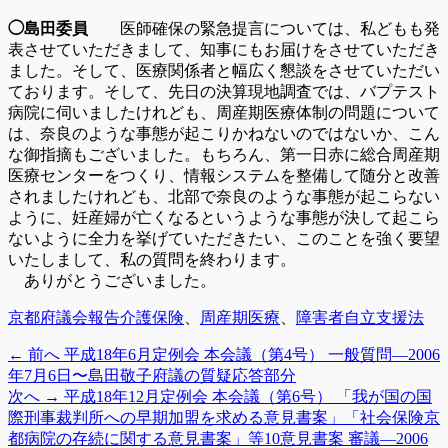
◯島田委員
医師確保の緊急提言については、私どもも発
表させていただきまして、知事にもお届けをさせていただき
ました。そして、医療関係者と幅広く懇談をさせていただい
ております。そして、先日の決算現地調査では、バプテスト
病院に伺いましたけれども、周産期医療体制の問題について
は、奈良のような事態が起こりかねないのではないか、こん
な御指摘もございました。もちろん、第一日赤に総合周産期
医療センターをつくり、情報システムを整備して随分と改善
されましたけれども、北部で奈良のような事態が起こらない
ように、妊産婦が亡くなるというような事態が決して起こら
ないように全力を挙げていただきたい、このことを強く要望
いたしまして、私の質問を終わります。
ありがとうございました。
カ
タ
京都府議会報告
介護保険
、
周産期医療
、
障害者自立支援法
テ
グ
前
← 前へ
平成18年6月定例会 本会議（第4号） 一般質問―2006
投
ゴ
の
年7月6日〜島田敬子府議の質疑応答部分
リ
稿
投
次
次へ →
平成18年12月定例会 本会議（第6号） 「我が国の国
ー
稿:
の
際刑事裁判所への早期加盟を求める意見書案」「社会保険京
ナ
投
都病院の存続に関する意見書案」等10意見書案 審議―2006