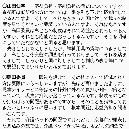
◯山田知事
応益負担・応能負担の問題についてですが、
京都府は低所得の方については上限を引き下げて応能にして
いるんですよ。そして、それをきちっと国に対して我々の制
度を見てくださいと要請しているんですよ。それはあれです
か、島田委員は私どもの制度はそれで応益だとおっしゃるん
ですか、それとも応能だとおっしゃるんですか。そこを明確
にしていただかないと困ると思います。
先ほどもお答えしましたが、福祉用具の貸与につきまして
は、私どもも今実態の調査を行っておりまして、それを踏ま
えまして、しっかりと国に対しましても制度の改善等につい
て要望してまいりたいと考えております。
◯島田委員
上限制を設けて、その枠に入って軽減された
方は実際にいらっしゃいますが、先ほど言いましたように、
児童デイサービス等はその枠外に外れて負担が4倍、2倍とな
っていて、現実に抑制が起こっているんです。制度そのもの
がばらばらで問題があるのですから、そのことを指摘してお
きたいというふうに思いますし、根本問題は応益負担が間違
いなんです。
それで、介護ベッドの問題ですけれども、京都市が発表し
た見込みの数では、介護ベッドが3,948台、私どもの調査で