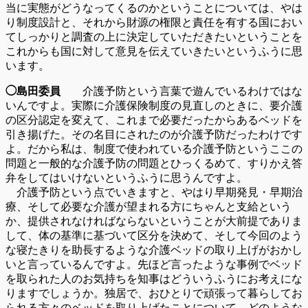
当に実態がどうなってくるのかということについては、やは
り制度設計と、それから財源の権限と責任を有する国におい
てしっかりと調査の上に決定していただきたいということを
これからも国に対して意見を伝えていきたいというふうに思
います。
◯島田委員
介護予防という言葉で遊んでいるわけではな
いんですよ。実際に介護保険制度の見直しのときに、要介護
の区分認定を変えて、これまで必要だったからあるベッドを
引き揚げた。その名目にされたのが介護予防だったわけです
よ。だから私は、制度で使われている介護予防というここの
問題と一般的な介護予防の問題とひっくるめて、すりかえ答
弁をしてはいけないというふうに思うんですよ。
介護予防という点でいきますと、やはり早期発見・早期治
療、そして必要な介護が望まれる方にちゃんと支給という
か、提供されなければならないということが大前提でありま
して、体の基準に基づいて区分を決めて、そして今回のよう
な寝たきりを助長するような介護ベッドの取り上げがおかし
いと言っているんですよ。先ほど言ったような事例でベッド
を取られた人のお気持ちを知事はどういうふうにお考えにな
りますでしょうか。独居で、おひとりで頑張って暮らしてお
られる方々のベッドを取り上げたことについて、どのような