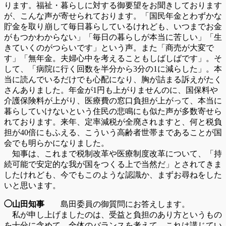
ります。福祉・暮らしに対する御要望をお聞きしております
が、こんな声が寄せられております。「国民年金とわずかな
貯金を取り崩して毎日暮らしているけれども、いつまでお金
がもつかわからない」「毎日の暮らしが本当に苦しい」「生
きていくのがつらいです」という声。また「商売が大変で
す」「無年金。夫婦心中を考えることもしばしばです」。そ
して、「病院に行く回数を半分から3分の1に減らした」。本
当に読んでいるだけでも心配になり、胸が詰まる訴えがたく
さんありました。年金が1円も上がりませんのに、国保料や
介護保険料が上がり、医療費の窓口負担が上がって、本当に
暮らしていけないという住民の悲鳴にも似た声が多数寄せら
れております。来年、定率減税が全廃されますと、何と税負
担が40倍にもふえる、こういう高齢者世帯まであることが国
会でも明らかになりました。
知事は、これまで税制改革や医療制度改革について、「持
続可能で安定的な我が国をつくる上で当然だ」とされてきま
したけれども、今でもこのような認識か、まずお尋ねをした
いと思います。
◯山田知事
島田委員の御質問にお答えします。
私が申し上げましたのは、受益と負担のあり方というもの
を十分に含めて、全体のバランスを考えて、これは講じてい