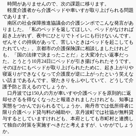
時間がありませんので、次の課題に移ります。
軽度介護者から介護ベッドや車いすが取り上げられる問題
であります。
南区の社会保障推進協議会の介護シンポでこんな発言があ
りました。「私のベッドを返してほしい。ベッドがなければ
起き上がれず、夜中にひとりでトイレにも行けないんです。
ぜんそくの持病があって、苦しいときはベッドを起こしても
たれていた」。京都市の介護保険課に相談しましたけれど
も、「国の法律で決まったことだ」と大変冷たい返事だっ
た。とうとう10月24日にベッドが引き揚げられたそうです。
そのほかにもベッドが取り上げられたために、起き上がりや
寝返りができなくなって介護度が逆に上がったという笑えな
い話まであるんです。寝たきりをふやしていて、どうして介
護予防と言えるのでしょうか。
口丹波では150人の方が車いすや介護ベッドを原則的に返
却せざるを得なくなったと報道されましたけれども、知事は
実態をつかんでおられるでしょうか。南丹市では低所得者に
限り介護ベッド貸与料の補助や、京丹波町では社協が無料貸
与するとしていますけれども、本府としても市町村と連携し
て独自の対策を実施すべきだと考えますが、いかがでしょう
か。