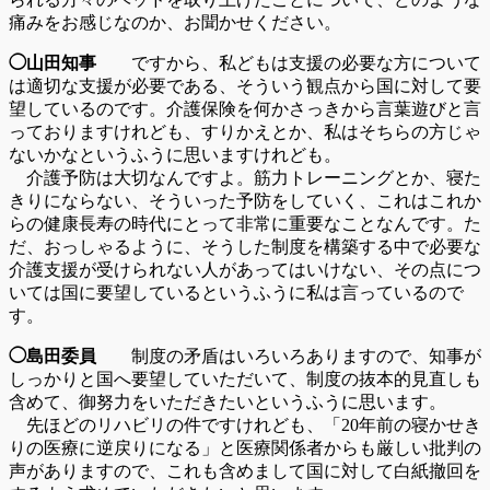
痛みをお感じなのか、お聞かせください。
◯山田知事
ですから、私どもは支援の必要な方について
は適切な支援が必要である、そういう観点から国に対して要
望しているのです。介護保険を何かさっきから言葉遊びと言
っておりますけれども、すりかえとか、私はそちらの方じゃ
ないかなというふうに思いますけれども。
介護予防は大切なんですよ。筋力トレーニングとか、寝た
きりにならない、そういった予防をしていく、これはこれか
らの健康長寿の時代にとって非常に重要なことなんです。た
だ、おっしゃるように、そうした制度を構築する中で必要な
介護支援が受けられない人があってはいけない、その点につ
いては国に要望しているというふうに私は言っているので
す。
◯島田委員
制度の矛盾はいろいろありますので、知事が
しっかりと国へ要望していただいて、制度の抜本的見直しも
含めて、御努力をいただきたいというふうに思います。
先ほどのリハビリの件ですけれども、「20年前の寝かせき
りの医療に逆戻りになる」と医療関係者からも厳しい批判の
声がありますので、これも含めまして国に対して白紙撤回を