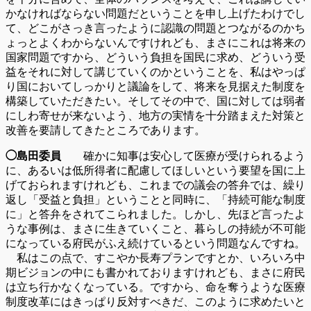
かなければならない問題だということを申し上げたわけでし
て、どこがさっき言ったように認識の問題とつながるのかち
ょっとよくわからないんですけれども、まさにこれは将来の
国家問題ですから、どういう負担を国民に求め、どういう受
益をそれに対して講じていくのかということを、私はやっぱ
り国においてしっかりと議論をして、将来を見据えた制度を
構築していただきたい。そしてその中で、国に対しては弱者
にしわ寄せが来ないよう、地方の実情を十分踏まえた対策と
改善を要請してきたところであります。
◯島田委員
確かに知事は安心して医療が受けられるよう
に、あるいは低所得者に配慮してほしいという要望を国に上
げておられますけれども、これまでの議会の答弁では、繰り
返し「受益と負担」ということと同時に、「持続可能な制度
に」と答弁をされてこられました。しかし、先ほど言ったよ
うな事例は、まさに生きていくこと、暮らしの持続が不可能
になっている府民がふえ続けているという問題なんですね。
私はこの点で、すこやか長寿プランですとか、いろいろ中
期ビジョンの中にも書かれておりますけれども、まさに府民
は立ち行かなくなっている。ですから、命を奪うような医療
制度改革にはきっぱり反対すべきだ、このように求めたいと