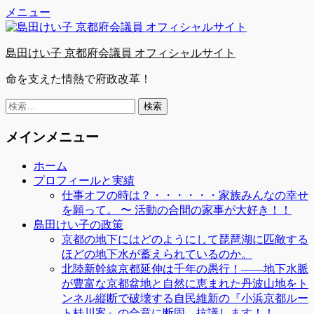
Facebook
Twitter
YouTube
コ
メニュー
ン
テ
島田けい子 京都府会議員 オフィシャルサイト
ン
ツ
命を支えた情熱で府政改革！
へ
ス
検
キ
索:
ッ
メインメニュー
プ
ホーム
プロフィールと実績
仕事オフの時は？・・・・・・家族みんなの幸せ
を願って。 〜 活動の合間の家事が大好き！！
島田けい子の政策
京都の地下にはどのようにして琵琶湖に匹敵する
ほどの地下水が蓄えられているのか。
北陸新幹線京都延伸は千年の愚行！――地下水脈
が豊富な京都盆地と自然に恵まれた丹波山地をト
ンネル縦断で破壊する自民維新の『小浜京都ルー
ト桂川案』の合意に断固、抗議します！！