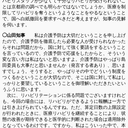
ハビリスタッフが少なくて十分なリハビリが受けられないこ
とは京都府の調べでも明らかではないでしょうか。医療を制
限してリハビリを奪うというようなことをやるなということ
で、国へ白紙撤回を要求すべきだと考えますが、知事の見解
を伺います。
◯山田知事
私は介護予防は大切だということを申し上げ
たので、介護予防を徹底したら必要な人が受けられなかった
らそれは問題だから、国に対して強く要請をするということ
を言っているので、介護予防で応援をしたからと、そういう
変な言い方は私はないと思いますよ。介護予防はやっぱり島
田委員も大事だと思いませんか（発言する者あり）、思いま
すでしょう。そうすると、やっぱりその中でどういう制度を
つくるかということが大切なので、そこは国に対して私はし
っかりと要望しているということを御理解いただきたいとい
うふうに思います。
次に、リハビリテーションに係る問題でございますけれど
も、今回の場合には、リハビリができるように報酬は一方で
は引き上げられているんですね。ただ、算定日数の上限設定
が行われたときに、医療リハビリを継続することにより、状
態の改善が期待できると医学的に判断された場合は適用除外
となっているわけです。ですから、私はこういった中で、本