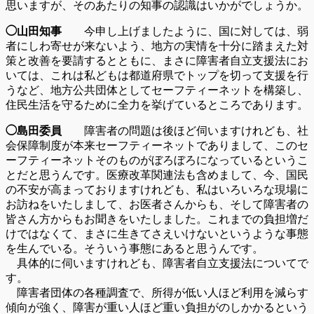
思いますが、そのあたりの知事の認識はいかがでしょうか。
◯山田知事
今申し上げましたように、国に対しては、弱
者にしわ寄せが来ないよう、地方の実情を十分に踏まえた対
策と改善を要請するとともに、まさに障害者自立支援法にお
いては、これは私どもは都道府県でトップを切って支援を行
うなど、地方公共団体としてセーフティーネットを構築し、
住民生活を守るために全力を挙げているところであります。
◯島田委員
障害者の問題は後ほど伺いますけれども、社
会保障制度が本来セーフティーネットでありまして、このセ
ーフティーネットそのものがぼろぼろになっているというこ
とだと思うんです。医療改革関連法も含めまして、今、国民
の不安が高まっておりますけれども、私はいろいろな現場に
お訪ねをいたしまして、お医者さんからも、そして障害者の
皆さん方からもお聞きをいたしました。これまでの負担増だ
けではなくて、まさに生きてさえいけないというような事態
を生んでいる。そういう事態にあると思うんです。
具体的に伺いますけれども、障害者自立支援法についてで
す。
障害者団体の各種調査で、所得が低い人ほど利用を減らす
傾向が強く、障害が重い人ほど重い負担がのしかかるという