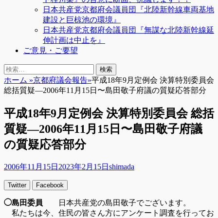
日本共産党京都府会議員団『北陸新幹線車両基地
建設と巨椋池の環境』
日本共産党京都府会議員団『無謀な北陸新幹線延
伸計画は中止を』
ご意見・ご要望
検
検
索
索:
ホーム
»
京都府議会報告
»
平成18年9月定例会 決算特別委員会
総括質疑―2006年11月15日〜島田敬子府議の質疑応答部分
平成18年9月定例会 決算特別委員会 総括
質疑―2006年11月15日〜島田敬子府議
の質疑応答部分
投
投
2006年11月15日
2023年2月15日
shimada
稿
稿
Twitter
Facebook
日
者
◯島田委員
日本共産党の島田敬子でございます。
私たちは今、住民の皆さん方にアンケート調査を行ってお