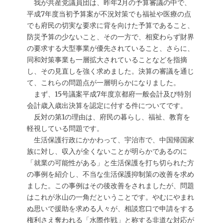
我が共産党議員団は、昨年2月の予算審議の中で、
平成7年度当初予算案が不況対策でも福祉や医療の点
でも府民の切実な要求に背を向けた予算であること、
防災予算の少ないこと、その一方で、相変わらず財界
の要求する大型事業が優先されていること、さらに、
同和対策事業も一層拡大されていることなどを指摘
し、その見直しを強く求めました。決算の審議を通じ
て、これらの問題点が一層明らかになりました。
まず、15号議案平成7年度京都府一般会計及び特別
会計歳入歳出決算を認定に付する件についてです。
反対の第1の理由は、府民の暮らし、福祉、教育を
軽視している問題です。
生活保護行政にかかわって、宇治市で、中国帰国家
族に対し、収入が全くないことが明らかであるのに
「就業の可能性がある」と生活保護を打ち切られた方
の事例を紹介し、不当な生活保護抑制策の改善を求め
ました。この事例はその後改善をされましたが、問題
はこれが氷山の一角だということです。やむにやまれ
ぬ思いで援助を求める人々が、相談窓口で申請をする
権利さえ奪われる「水際作戦」と称する非道な対応が