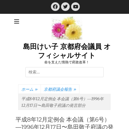
コ
Facebook
Twitter
ン
YouTube
テ
ン
ツ
へ
ス
島田けい子 京都府会議員 オ
キ
フィシャルサイト
ッ
プ
命を支えた情熱で府政改革！
検
索:
ホーム
»
京都府議会報告
»
平成8年12月定例会 本会議（第6号）―1996年
12月17日〜島田敬子府議の発言部分
平成8年12月定例会 本会議（第6号）
―1996年12月17日〜島田敬子府議の発