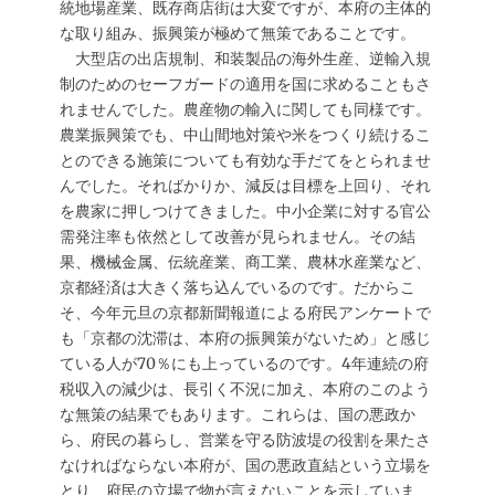
統地場産業、既存商店街は大変ですが、本府の主体的
な取り組み、振興策が極めて無策であることです。
大型店の出店規制、和装製品の海外生産、逆輸入規
制のためのセーフガードの適用を国に求めることもさ
れませんでした。農産物の輸入に関しても同様です。
農業振興策でも、中山間地対策や米をつくり続けるこ
とのできる施策についても有効な手だてをとられませ
んでした。そればかりか、減反は目標を上回り、それ
を農家に押しつけてきました。中小企業に対する官公
需発注率も依然として改善が見られません。その結
果、機械金属、伝統産業、商工業、農林水産業など、
京都経済は大きく落ち込んでいるのです。だからこ
そ、今年元旦の京都新聞報道による府民アンケートで
も「京都の沈滞は、本府の振興策がないため」と感じ
ている人が70％にも上っているのです。4年連続の府
税収入の減少は、長引く不況に加え、本府のこのよう
な無策の結果でもあります。これらは、国の悪政か
ら、府民の暮らし、営業を守る防波堤の役割を果たさ
なければならない本府が、国の悪政直結という立場を
とり、府民の立場で物が言えないことを示していま