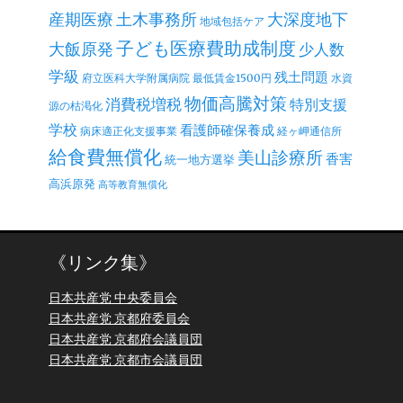
産期医療
土木事務所
大深度地下
地域包括ケア
子ども医療費助成制度
大飯原発
少人数
学級
残土問題
府立医科大学附属病院
最低賃金1500円
水資
物価高騰対策
消費税増税
特別支援
源の枯渇化
学校
看護師確保養成
病床適正化支援事業
経ヶ岬通信所
給食費無償化
美山診療所
香害
統一地方選挙
高浜原発
高等教育無償化
《リンク集》
日本共産党 中央委員会
日本共産党 京都府委員会
日本共産党 京都府会議員団
日本共産党 京都市会議員団