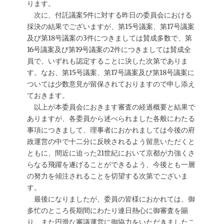
ります。
次に、付託議案5件に対する昨日の委員会における
採決の結果でございますが、第15号議案、第17号議案
及び第18号議案の3件につきましては賛成多数で、第
16号議案及び第19号議案の2件につきましては賛成全
員で、いずれも認定することに決した次第でありま
す。なお、第15号議案、第17号議案及び第18号議案に
ついては少数意見が留保されておりますので申し添え
ておきます。
以上が本委員会におきます審査の経過概要と結果で
ありますが、各委員から述べられました各般にわたる
事項につきまして、理事者におかれましては今後の府
政運営の中で十二分に反映されるよう留意いただくと
ともに、間近に迫った21世紀において京都が力強くさ
らなる飛躍を遂げることができるよう、今後とも一層
の努力を傾注されることを切望する次第でございま
す。
最後になりましたが、委員の皆様におかれては、御
多忙のところ長期間にわたり連日熱心に御審査を賜
り、また円滑な審議運営に御協力をいただきましたこ