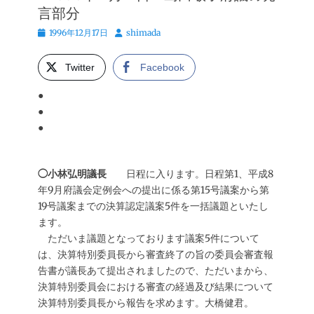
言部分
投
投
1996年12月17日
shimada
稿
稿
日
者
Twitter
Facebook
●
●
●
◯小林弘明議長
日程に入ります。日程第1、平成8
年9月府議会定例会への提出に係る第15号議案から第
19号議案までの決算認定議案5件を一括議題といたし
ます。
ただいま議題となっております議案5件について
は、決算特別委員長から審査終了の旨の委員会審査報
告書が議長あて提出されましたので、ただいまから、
決算特別委員会における審査の経過及び結果について
決算特別委員長から報告を求めます。大橋健君。