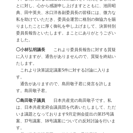
とに対し、心から感謝申し上げますとともに、池田昭
典、田中英夫、水口洋各副委員長の皆様には、微力な
私を助けていただき、委員会運営に格別の御協力を賜
りましたことに厚く御礼を申し上げまして、決算特別
委員長報告といたします。まことにありがとうござい
ました。
◯小林弘明議長
これより委員長報告に対する質疑
に入りますが、通告がありませんので、質疑を終結い
たします。
これより決算認定議案5件に対する討論に入りま
す。
通告がありますので、島田敬子君に発言を許しま
す。島田敬子君。
◯島田敬子議員
日本共産党の島田敬子です。私
は、日本共産党府会議員団を代表いたしまして、ただ
いま議題となっております9月定例会提出の第15号議
案、17号議案、18号議案についての反対討論を行いま
す。