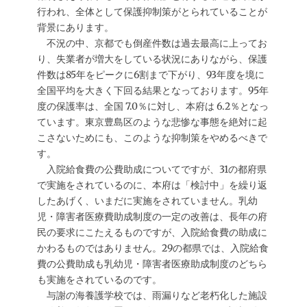
行われ、全体として保護抑制策がとられていることが
背景にあります。
不況の中、京都でも倒産件数は過去最高に上ってお
り、失業者が増大をしている状況にありながら、保護
件数は85年をピークに6割まで下がり、93年度を境に
全国平均を大きく下回る結果となっております。95年
度の保護率は、全国 7.0％に対し、本府は 6.2％となっ
ています。東京豊島区のような悲惨な事態を絶対に起
こさないためにも、このような抑制策をやめるべきで
す。
入院給食費の公費助成についてですが、31の都府県
で実施をされているのに、本府は「検討中」を繰り返
したあげく、いまだに実施をされていません。乳幼
児・障害者医療費助成制度の一定の改善は、長年の府
民の要求にこたえるものですが、入院給食費の助成に
かわるものではありません。29の都県では、入院給食
費の公費助成も乳幼児・障害者医療助成制度のどちら
も実施をされているのです。
与謝の海養護学校では、雨漏りなど老朽化した施設