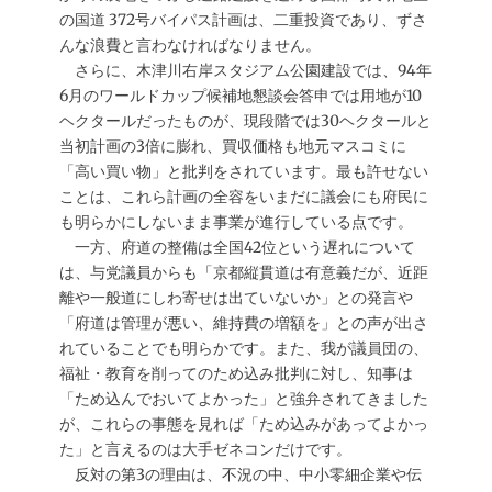
の国道 372号バイパス計画は、二重投資であり、ずさ
んな浪費と言わなければなりません。
さらに、木津川右岸スタジアム公園建設では、94年
6月のワールドカップ候補地懇談会答申では用地が10
ヘクタールだったものが、現段階では30ヘクタールと
当初計画の3倍に膨れ、買収価格も地元マスコミに
「高い買い物」と批判をされています。最も許せない
ことは、これら計画の全容をいまだに議会にも府民に
も明らかにしないまま事業が進行している点です。
一方、府道の整備は全国42位という遅れについて
は、与党議員からも「京都縦貫道は有意義だが、近距
離や一般道にしわ寄せは出ていないか」との発言や
「府道は管理が悪い、維持費の増額を」との声が出さ
れていることでも明らかです。また、我が議員団の、
福祉・教育を削ってのため込み批判に対し、知事は
「ため込んでおいてよかった」と強弁されてきました
が、これらの事態を見れば「ため込みがあってよかっ
た」と言えるのは大手ゼネコンだけです。
反対の第3の理由は、不況の中、中小零細企業や伝