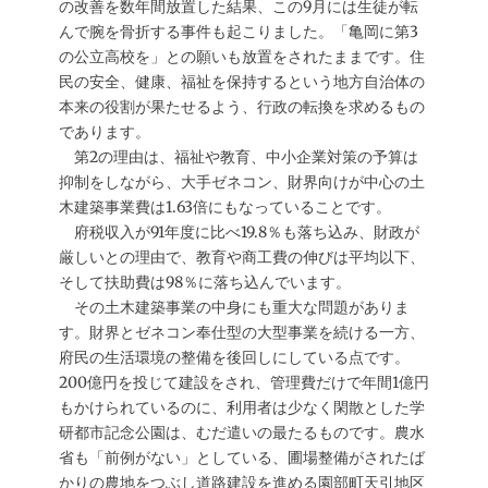
の改善を数年間放置した結果、この9月には生徒が転
んで腕を骨折する事件も起こりました。「亀岡に第3
の公立高校を」との願いも放置をされたままです。住
民の安全、健康、福祉を保持するという地方自治体の
本来の役割が果たせるよう、行政の転換を求めるもの
であります。
第2の理由は、福祉や教育、中小企業対策の予算は
抑制をしながら、大手ゼネコン、財界向けが中心の土
木建築事業費は1.63倍にもなっていることです。
府税収入が91年度に比べ19.8％も落ち込み、財政が
厳しいとの理由で、教育や商工費の伸びは平均以下、
そして扶助費は98％に落ち込んでいます。
その土木建築事業の中身にも重大な問題がありま
す。財界とゼネコン奉仕型の大型事業を続ける一方、
府民の生活環境の整備を後回しにしている点です。
200億円を投じて建設をされ、管理費だけで年間1億円
もかけられているのに、利用者は少なく閑散とした学
研都市記念公園は、むだ遣いの最たるものです。農水
省も「前例がない」としている、圃場整備がされたば
かりの農地をつぶし道路建設を進める園部町天引地区