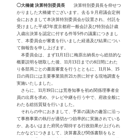
◯大橋健 決算特別委員長
決算特別委員長を仰せつ
かりました大橋健でございます。去る９月府議会定例
会におきまして本決算特別委員会が設置され、付託を
受けました平成7年度京都府一般会計及び特別会計歳
入歳出決算を認定に付する件等5件の議案につきまし
て、本委員会が審査を行いました経過及び結果につい
て御報告を申し上げます。
本委員会は、まず11月1日に梅原出納長から総括的な
概要説明を聴取した後、11月13日までの8日間にわた
り各部局ごとの書面審査を行うとともに、11月14、15
日の両日には主要事業箇所21カ所に対する現地調査を
実施いたしました。
さらに、11月19日には荒巻知事を初め関係理事者全
員の出席を求め、テレビ中継を行う中で、府政全般に
わたる総括質疑を行いました。
それらの中におきまして、予算の議決の趣旨に沿っ
て事務事業の執行が適切かつ効率的に実施されている
か、あるいはまた府民が期待する行政効果が上げられ
たかなどにつきまして、決算書及び関係書類をもと