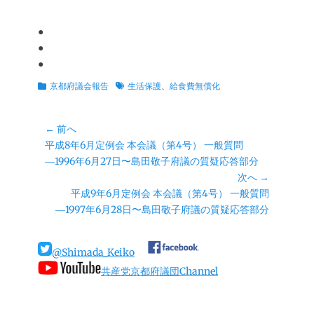
●
●
●
カ
タ
京都府議会報告
生活保護
、
給食費無償化
テ
グ
ゴ
投
リ
← 前へ
ー
前
平成8年6月定例会 本会議（第4号） 一般質問
稿
の
―1996年6月27日〜島田敬子府議の質疑応答部分
ナ
投
次へ →
ビ
稿:
次
平成9年6月定例会 本会議（第4号） 一般質問
ゲ
の
―1997年6月28日〜島田敬子府議の質疑応答部分
ー
投
シ
稿:
@Shimada_Keiko
ョ
共産党京都府議団Channel
ン