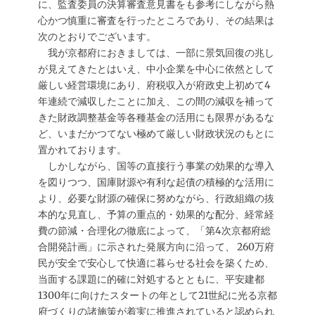
に、監査委員の決算審査意見書をも参考にしながら熱
心かつ慎重に審査を行ったところであり、その結果は
次のとおりでございます。
我が京都府におきましては、一部に景気回復の兆し
が見えてきたとはいえ、中小企業を中心に依然として
厳しい経営環境にあり、府税収入が府政史上初めて4
年連続で減収したことに加え、この間の減収を補って
きた財政調整基金等各種基金の活用にも限界があるな
ど、いまだかつてない極めて厳しい財政状況のもとに
置かれております。
しかしながら、国等の直接行う事業の効果的な導入
を図りつつ、国庫財源や有利な起債の積極的な活用に
より、必要な財源の確保に努めながら、行政組織の抜
本的な見直し、予算の重点的・効果的な配分、経常経
費の節減・合理化の徹底によって、「第4次京都府総
合開発計画」に示された発展方向に沿って、 260万府
民が安全で安心して快適に暮らせる社会を築くため、
当面する課題に的確に対処するとともに、平安建都
1300年に向けたスタートの年として21世紀に光る京都
府づくりの諸施策が着実に推進されていると認められ