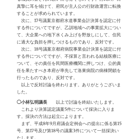
真摯に耳を傾けて、府民が主人公の行財政運営に転換
することが求められています。
次に、17号議案京都府水道事業会計決算を認定に付
する件についてですが、乙訓地域への事業拡大につい
て、大企業への地下水くみ上げを野放しにして、住民
に過大な負担を押しつけるものであり、反対です。
次に、18号議案京都府病院事業会計決算を認定に付
する件についてですが、不採算と言われる結核医療に
ついて、その責任を民間医療機関に押しつけ、公的責
任を果たすべき本府が率先して洛東病院の病棟閉鎖を
行ったものであり、反対です。
以上で反対討論を終わります。ありがとうございま
した。
◯小林弘明議長
以上で討論を終結いたします。
これより決算認定議案5件について採決に入りま
す。採決の方法は起立によります。
まず、平成8年9月府議会定例会への提出に係る第15
号、第17号及び第18号の議案3件について一括採決い
たします。