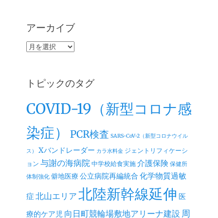
アーカイブ
ア
ー
カ
イ
トピックのタグ
ブ
COVID-19（新型コロナ感
染症）
PCR検査
SARS-CoV-2（新型コロナウイル
Xバンドレーダー
ジェントリフィケーシ
ス）
カラ水料金
与謝の海病院
介護保険
ョン
中学校給食実施
保健所
公立病院再編統合
化学物質過敏
僻地医療
体制強化
北陸新幹線延伸
北山エリア
症
医
周
向日町競輪場敷地アリーナ建設
療的ケア児