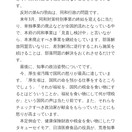
す。
反対の第4の理由は、同和行政の問題です。
来年3月、同和対策特別事業の終結を迎えるに当た
り、単独事業の廃止などが全国的流れとなっている中
で、本府の同和事業は「見直し検討中」と言いなが
ら、本来廃止すべき事業を継続をしています。部落解
放同盟言いなりに、差別解消に逆行するこれら施策を
続けることは、部落問題の解決をおくれさせるだけで
す。
最後に、知事の政治姿勢についてです。
今、厚生省汚職で国民の怒りが最高に達していま
す。「厚生省は、国民の命を預かる仕事をするところ
でしょう」「それが福祉を、国民の税金を食い物にす
るとはどういうことか。福祉を食い物にして何が増税
か」という国民の声は当たり前です。また、それらを
チェックすべき政治家が献金をもらっていたことにも
怒りが高まっています。
本定例会で、健康保険財政や税金を食い物にしたワ
タキューセイモア、日清医療食品の役員が、荒巻知事