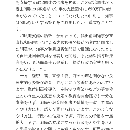
を支援する政治団体の代表を務め、この政治団体から
過去2回の知事選挙で知事の支援団体に 650万円の献
金がされていたことについてただしたのに対し、知事
は関係ないとする答弁をされましたが、重大なことで
す。
和風迎賓館の誘致にかかわって、鴇田前副知事が東
京協和信用組合による大蔵官僚の接待の宴席に同席し
た問題や、知事が和風迎賓館問題で世話になったとし
て自民党国会議員を招宴した問題、また歯科指導医療
官をめぐる汚職事件も発覚し、接待行政の実態も明ら
かになりました。
一方、秘密主義、官僚主義、府民の声を聞かない反
民主的な姿勢が教育行政などにも顕著にあらわれてい
ます。単位制高校導入、定時制や商業科などの募集停
止という重大な変更や決定を教育委員会議でも十分な
審議をせず、府民や教育関係者の陳情を一蹴して進め
るやり方にも、怒りが寄せられています。このような
やり方は、行政への信頼をそぎ、府民との矛盾を一層
拡大します。府民の立場に立った行政をと努力をされ
る職員の皆さんの願いにも背くものです。府民の声に