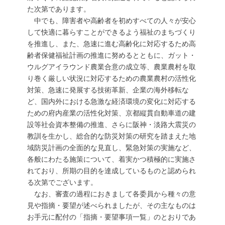
た次第であります。
中でも、障害者や高齢者を初めすべての人々が安心
して快適に暮らすことができるよう福祉のまちづくり
を推進し、また、急速に進む高齢化に対応するため高
齢者保健福祉計画の推進に努めるとともに、ガット・
ウルグアイラウンド農業合意の成立等、農業農村を取
り巻く厳しい状況に対応するための農業農村の活性化
対策、急速に発展する技術革新、企業の海外移転な
ど、国内外における急激な経済環境の変化に対応する
ための府内産業の活性化対策、京都縦貫自動車道の建
設等社会資本整備の推進、さらに阪神・淡路大震災の
教訓を生かし、総合的な防災対策の研究を踏まえた地
域防災計画の全面的な見直し、緊急対策の実施など、
各般にわたる施策について、着実かつ積極的に実施さ
れており、所期の目的を達成しているものと認められ
る次第でございます。
なお、審査の過程におきまして各委員から種々の意
見や指摘・要望が述べられましたが、その主なものは
お手元に配付の「指摘・要望事項一覧」のとおりであ