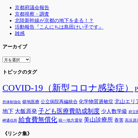
京都府議会報告
京都視察・調査
北陸新幹線が京都の地下を走る！？
活動報告『こんにちは島田けい子です』
雑感
アーカイブ
ア
ー
トピックのタグ
カ
イ
ブ
COVID-19（新型コロナ感染症）
北山エリ
公立病院再編統合
化学物質過敏症
僻地医療
所体制強化
子ども医療費助成制度
地下
大飯原発
少人数学級
府立
給食費無償化
美山診療所
香害
統一地方選挙
高浜原
岬通信所
《リンク集》