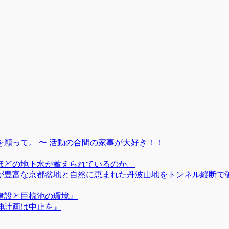
願って。 〜 活動の合間の家事が大好き！！
ほどの地下水が蓄えられているのか。
が豊富な京都盆地と自然に恵まれた丹波山地をトンネル縦断で
建設と巨椋池の環境』
伸計画は中止を』