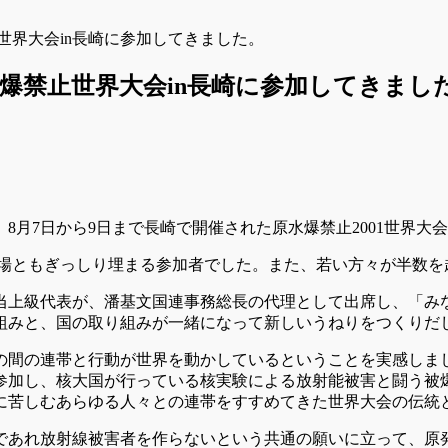
世界大会in長崎に参加してきました。
爆禁止世界大会in長崎に参加してきまし
月7日から9日まで長崎で開催された原水爆禁止2001世界大会
二会場ともぎっしり埋まる参加者でした。また、若い方々が半数
当上級代表が、潘基文国連事務総長の代理として出席し、「み
組みと、国の取り組みが一緒になって新しいうねりをつくりだ
の間の連帯と行動が世界を動かしているということを実感しま
参加し、核大国が行っている核実験による放射能被害と闘う被爆
に苦しむあらゆる人々との連帯をすすめてきた世界大会の伝統
であれ放射線被害者を作らないという共通の願いに立って、原