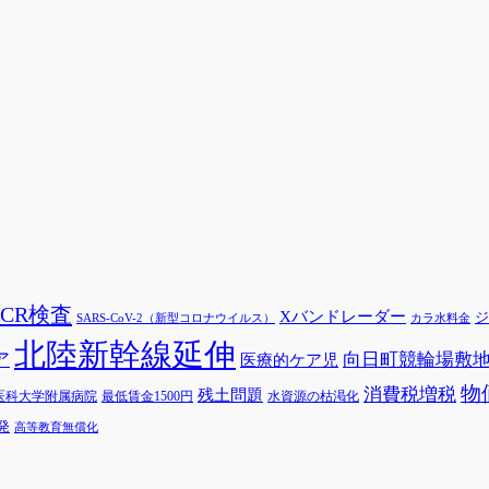
PCR検査
Xバンドレーダー
ジ
SARS-CoV-2（新型コロナウイルス）
カラ水料金
北陸新幹線延伸
ア
向日町競輪場敷
医療的ケア児
物
消費税増税
残土問題
医科大学附属病院
最低賃金1500円
水資源の枯渇化
発
高等教育無償化