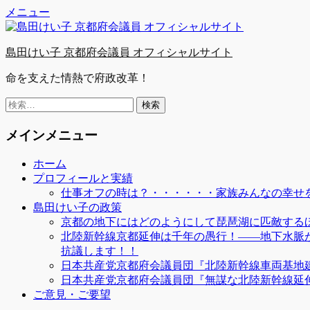
Facebook
Twitter
YouTube
コ
メニュー
ン
テ
島田けい子 京都府会議員 オフィシャルサイト
ン
ツ
命を支えた情熱で府政改革！
へ
ス
検
キ
索:
ッ
メインメニュー
プ
ホーム
プロフィールと実績
仕事オフの時は？・・・・・・家族みんなの幸せを
島田けい子の政策
京都の地下にはどのようにして琵琶湖に匹敵する
北陸新幹線京都延伸は千年の愚行！――地下水脈
抗議します！！
日本共産党京都府会議員団『北陸新幹線車両基地
日本共産党京都府会議員団『無謀な北陸新幹線延
ご意見・ご要望