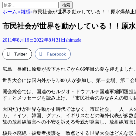
検
検
索
索:
ホーム
»
雑感
»
市民社会が世界を動かしている！！原水爆禁止
市民社会が世界を動かしている！！原水
投
投
2011年8月16日
2022年8月31日
shimada
稿
稿
日
者
Twitter
Facebook
広島、長崎に原爆が投下されてから66年目の夏を迎えました。8
世界大会には国内外から7,800人が参加し、第一会場、第
開会総会では、国連のセルジオ・ドウアルテ国連軍縮問題担
す」とメッセージを読み上げ、「市民社会のみなさんの取り
大国だけが世界を動かす時代ではなく、市民社会、一人一人
カ、ドイツ、韓国、グアム、イギリスなどの海外代表が多数
故の放射線被害への不安を訴える母親が発言し、放射線被害
核兵器廃絶・被爆者援護を一致点とする世界大会はどんな形