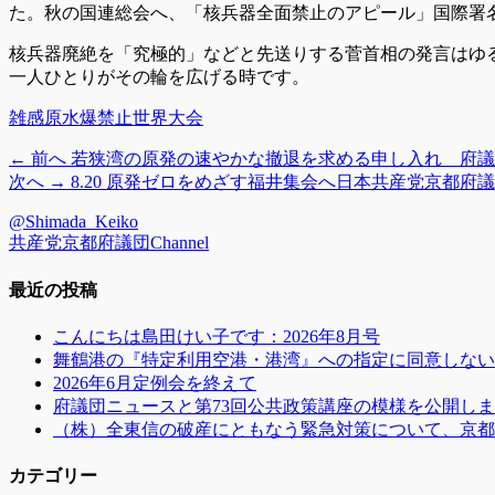
た。秋の国連総会へ、「核兵器全面禁止のアピール」国際署
核兵器廃絶を「究極的」などと先送りする菅首相の発言はゆ
一人ひとりがその輪を広げる時です。
カ
タ
雑感
原水爆禁止世界大会
テ
グ
前
← 前へ
若狭湾の原発の速やかな撤退を求める申し入れ 府議
投
ゴ
の
次
次へ →
8.20 原発ゼロをめざす福井集会へ日本共産党京都
リ
稿
投
の
ー
@Shimada_Keiko
稿:
投
ナ
共産党京都府議団Channel
稿:
ビ
最近の投稿
ゲ
こんにちは島田けい子です：2026年8月号
ー
舞鶴港の『特定利用空港・港湾』への指定に同意しない
シ
2026年6月定例会を終えて
府議団ニュースと第73回公共政策講座の模様を公開し
ョ
（株）全東信の破産にともなう緊急対策について、京都
ン
カテゴリー