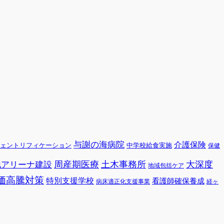
与謝の海病院
介護保険
ェントリフィケーション
中学校給食実施
保健
周産期医療
土木事務所
大深度
地アリーナ建設
地域包括ケア
価高騰対策
特別支援学校
看護師確保養成
病床適正化支援事業
経ヶ