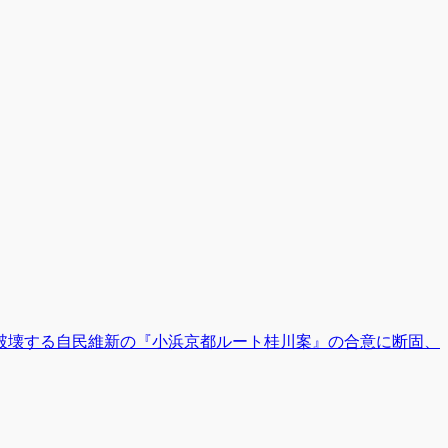
破壊する自民維新の『小浜京都ルート桂川案』の合意に断固、