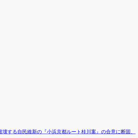
破壊する自民維新の『小浜京都ルート桂川案』の合意に断固、