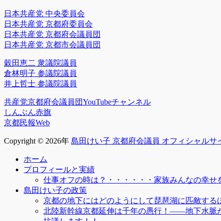
日本共産党 中央委員会
日本共産党 京都府委員会
日本共産党 京都府会議員団
日本共産党 京都市会議員団
穀田恵二 衆議院議員
倉林明子 参議院議員
井上哲士 参議院議員
共産党京都府会議員団YouTubeチャンネル
しんぶん赤旗
京都民報Web
Copyright © 2026年
島田けい子 京都府会議員 オフィシャルサ
上
ホーム
に
プロフィールと実績
ス
仕事オフの時は？・・・・・・家族みんなの幸せを
ク
島田けい子の政策
ロ
京都の地下にはどのようにして琵琶湖に匹敵する
ー
北陸新幹線京都延伸は千年の愚行！――地下水脈
ル