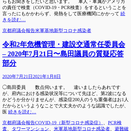
らもお聞きをしたいと思います。 軍人・軍属がアメリカ
の責任で検査（COVID-19・PCR検査）をするということを
言ったにもかかわらず、発熱をして医療機関にかかって
続
きを読む…
カ
タ
京都府議会報告
米軍基地新型コロナ感染者
テ
グ
ゴ
令和2年危機管理・建設交通常任委員会
リ
– 2020年7月21日〜島田議員の質疑応答
ー
部分
投
2020年7月21日
2021年1月8日
稿
◯島田委員 数点伺います。 違いましたらあれです
日
が、府内における感染状況等について先ほど、第2波になる
かどうか分かりませんが、感染症200人のうち重傷者はお1人
だからというようなことで大丈夫かのような認識でしたが、
医
続きを読む…
カ
タ
京都府議会報告
COVID-19（新型コロナ感染症）
、
PCR検
テ
グ
査
、
タワーマンション
、
米軍基地新型コロナ感染者
、
避難確