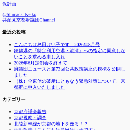
ゴ
保計画
リ
@Shimada_Keiko
ー
共産党京都府議団Channel
最近の投稿
こんにちは島田けい子です：2026年8月号
舞鶴港の『特定利用空港・港湾』への指定に同意しな
いことを求める申し入れ
2026年6月定例会を終えて
府議団ニュースと第73回公共政策講座の模様を公開し
ました
（株）全東信の破産にともなう緊急対策について、京
都府に申入いたしました
カテゴリー
京都府議会報告
京都視察・調査
北陸新幹線が京都の地下を走る！？
活動報告『こんにちは島田けい子です』