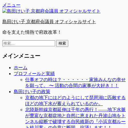
Facebook
Twitter
YouTube
コ
メニュー
ン
テ
島田けい子 京都府会議員 オフィシャルサイト
ン
ツ
命を支えた情熱で府政改革！
へ
ス
検
キ
索:
ッ
メインメニュー
プ
ホーム
プロフィールと実績
仕事オフの時は？・・・・・・家族みんなの幸せ
を願って。 〜 活動の合間の家事が大好き！！
島田けい子の政策
京都の地下にはどのようにして琵琶湖に匹敵する
ほどの地下水が蓄えられているのか。
北陸新幹線京都延伸は千年の愚行！――地下水脈
が豊富な京都盆地と自然に恵まれた丹波山地をト
ンネル縦断で破壊する自民維新の『小浜京都ルー
ト桂川案』の合意に断固、抗議します！！