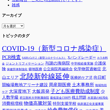
雑感
アーカイブ
ア
ー
トピックのタグ
カ
イ
ブ
COVID-19（新型コロナ感染症）
PCR検査
Xバンドレーダー
SARS-CoV-2（新型コロナウイルス）
カラ水料
与謝の海病院
介護保
ジェントリフィケーション
中学校給食実施
金
険
北
公立病院再編統合
化学物質過敏症
僻地医療
保健所体制強化
北陸新幹線延伸
山エリア
向日町
医療的ケア児
周産期医療
土木事務所
競輪場敷地アリーナ建設
地域包括
子ども医療費助成制度
大深度地下
大飯原発
少
ケア
人数学級
残土問題
府立医科大学附属病院
最低賃金1500円
水資源の枯渇化
物価高騰対策
消費税増税
特別支援学校
病床適正化支援事業