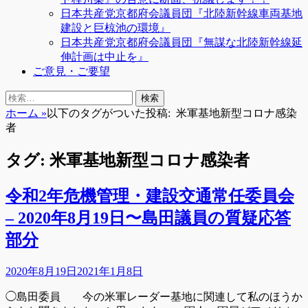
日本共産党京都府会議員団『北陸新幹線車両基地
建設と巨椋池の環境』
日本共産党京都府会議員団『無謀な北陸新幹線延
伸計画は中止を』
ご意見・ご要望
検
検
索
索:
ホーム
»
以下のタグがついた投稿:
米軍基地新型コロナ感染
者
タグ:
米軍基地新型コロナ感染者
令和2年危機管理・建設交通常任委員会
– 2020年8月19日〜島田議員の質疑応答
部分
投
2020年8月19日
2021年1月8日
稿
◯島田委員 今の米軍レーダー基地に関連して私のほうか
日