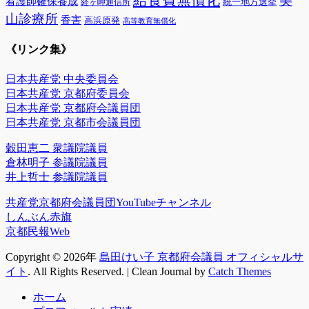
給食費無償化
美
看護師確保養成
統一地方選挙
経ヶ岬通信所
山診療所
香害
高浜原発
高等教育無償化
《リンク集》
日本共産党 中央委員会
日本共産党 京都府委員会
日本共産党 京都府会議員団
日本共産党 京都市会議員団
穀田恵二 衆議院議員
倉林明子 参議院議員
井上哲士 参議院議員
共産党京都府会議員団YouTubeチャンネル
しんぶん赤旗
京都民報Web
Copyright © 2026年
島田けい子 京都府会議員 オフィシャルサ
イト
. All Rights Reserved. | Clean Journal by
Catch Themes
上
ホーム
に