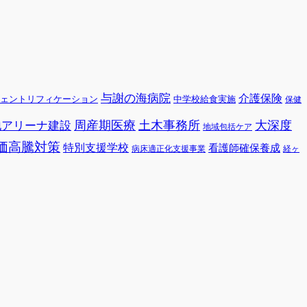
与謝の海病院
介護保険
ェントリフィケーション
中学校給食実施
保健
周産期医療
土木事務所
大深度
地アリーナ建設
地域包括ケア
価高騰対策
特別支援学校
看護師確保養成
病床適正化支援事業
経ヶ