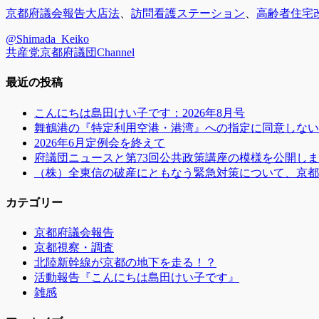
カ
タ
京都府議会報告
大店法
、
訪問看護ステーション
、
高齢者住宅
テ
グ
@Shimada_Keiko
ゴ
共産党京都府議団Channel
リ
ー
最近の投稿
こんにちは島田けい子です：2026年8月号
舞鶴港の『特定利用空港・港湾』への指定に同意しない
2026年6月定例会を終えて
府議団ニュースと第73回公共政策講座の模様を公開し
（株）全東信の破産にともなう緊急対策について、京都
カテゴリー
京都府議会報告
京都視察・調査
北陸新幹線が京都の地下を走る！？
活動報告『こんにちは島田けい子です』
雑感