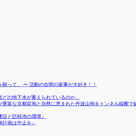
願って。 〜 活動の合間の家事が大好き！！
ほどの地下水が蓄えられているのか。
が豊富な京都盆地と自然に恵まれた丹波山地をトンネル縦断で
建設と巨椋池の環境』
伸計画は中止を』