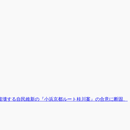
破壊する自民維新の『小浜京都ルート桂川案』の合意に断固、