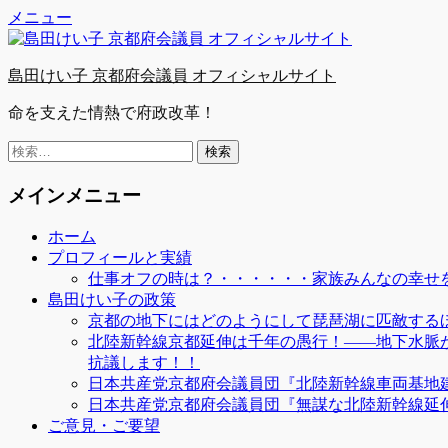
Facebook
Twitter
YouTube
コ
メニュー
ン
テ
島田けい子 京都府会議員 オフィシャルサイト
ン
ツ
命を支えた情熱で府政改革！
へ
ス
検
キ
索:
ッ
メインメニュー
プ
ホーム
プロフィールと実績
仕事オフの時は？・・・・・・家族みんなの幸せを
島田けい子の政策
京都の地下にはどのようにして琵琶湖に匹敵する
北陸新幹線京都延伸は千年の愚行！――地下水脈
抗議します！！
日本共産党京都府会議員団『北陸新幹線車両基地
日本共産党京都府会議員団『無謀な北陸新幹線延
ご意見・ご要望