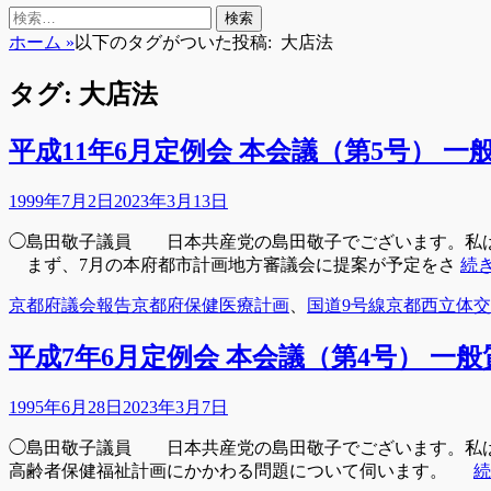
検
検
索
索:
ホーム
»
以下のタグがついた投稿:
大店法
タグ:
大店法
平成11年6月定例会 本会議（第5号） 一
投
1999年7月2日
2023年3月13日
稿
◯島田敬子議員 日本共産党の島田敬子でございます。私は
日
まず、7月の本府都市計画地方審議会に提案が予定をさ
続
カ
タ
京都府議会報告
京都府保健医療計画
、
国道9号線京都西立体
テ
グ
ゴ
平成7年6月定例会 本会議（第4号） 一般
リ
ー
投
1995年6月28日
2023年3月7日
稿
◯島田敬子議員 日本共産党の島田敬子でございます。私は
日
高齢者保健福祉計画にかかわる問題について伺います。
続