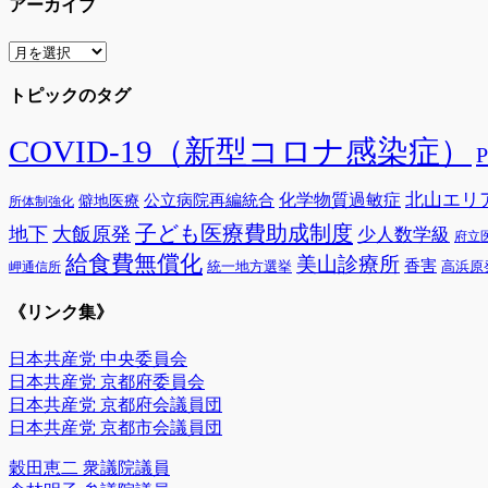
アーカイブ
ア
ー
トピックのタグ
カ
イ
ブ
COVID-19（新型コロナ感染症）
北山エリ
公立病院再編統合
化学物質過敏症
僻地医療
所体制強化
子ども医療費助成制度
地下
大飯原発
少人数学級
府立
給食費無償化
美山診療所
香害
統一地方選挙
高浜原
岬通信所
《リンク集》
日本共産党 中央委員会
日本共産党 京都府委員会
日本共産党 京都府会議員団
日本共産党 京都市会議員団
穀田恵二 衆議院議員