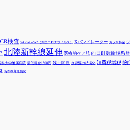
PCR検査
Xバンドレーダー
ジ
SARS-CoV-2（新型コロナウイルス）
カラ水料金
北陸新幹線延伸
ア
向日町競輪場敷
医療的ケア児
物
消費税増税
残土問題
医科大学附属病院
最低賃金1500円
水資源の枯渇化
発
高等教育無償化