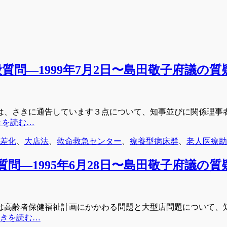
般質問―1999年7月2日〜島田敬子府議の
、さきに通告しています３点について、知事並びに関係理事
きを読む…
交差化
、
大店法
、
救命救急センター
、
療養型病床群
、
老人医療助
質問―1995年6月28日〜島田敬子府議の
高齢者保健福祉計画にかかわる問題と大型店問題について、
きを読む…