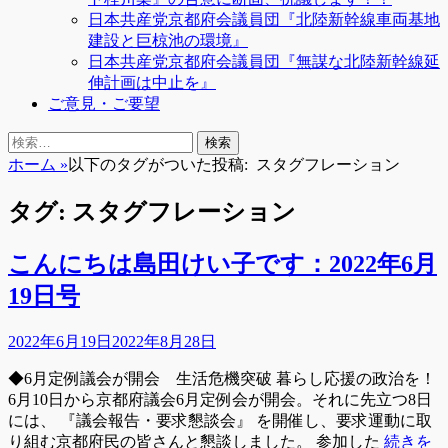
日本共産党京都府会議員団『北陸新幹線車両基地
建設と巨椋池の環境』
日本共産党京都府会議員団『無謀な北陸新幹線延
伸計画は中止を』
ご意見・ご要望
検
検
索
索:
ホーム
»
以下のタグがついた投稿:
スタグフレーション
タグ:
スタグフレーション
こんにちは島田けい子です：2022年6月
19日号
投
2022年6月19日
2022年8月28日
稿
◆6月定例議会が開会 生活危機突破 暮らし応援の政治を！
日
6月10日から京都府議会6月定例会が開会。それに先立つ8日
には、 『議会報告・要求懇談会』 を開催し、要求運動に取
り組む京都府民の皆さんと懇談しました。 参加した
続きを