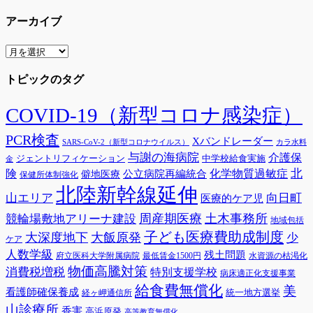
アーカイブ
ア
ー
トピックのタグ
カ
イ
ブ
COVID-19（新型コロナ感染症）
PCR検査
Xバンドレーダー
SARS-CoV-2（新型コロナウイルス）
カラ水料
与謝の海病院
介護保
ジェントリフィケーション
中学校給食実施
金
険
北
公立病院再編統合
化学物質過敏症
僻地医療
保健所体制強化
北陸新幹線延伸
山エリア
向日町
医療的ケア児
周産期医療
土木事務所
競輪場敷地アリーナ建設
地域包括
子ども医療費助成制度
大深度地下
大飯原発
少
ケア
人数学級
残土問題
府立医科大学附属病院
最低賃金1500円
水資源の枯渇化
物価高騰対策
消費税増税
特別支援学校
病床適正化支援事業
給食費無償化
美
看護師確保養成
統一地方選挙
経ヶ岬通信所
山診療所
香害
高浜原発
高等教育無償化