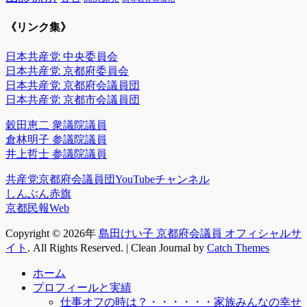
《リンク集》
日本共産党 中央委員会
日本共産党 京都府委員会
日本共産党 京都府会議員団
日本共産党 京都市会議員団
穀田恵二 衆議院議員
倉林明子 参議院議員
井上哲士 参議院議員
共産党京都府会議員団YouTubeチャンネル
しんぶん赤旗
京都民報Web
Copyright © 2026年
島田けい子 京都府会議員 オフィシャルサ
イト
. All Rights Reserved. | Clean Journal by
Catch Themes
上
ホーム
に
プロフィールと実績
ス
仕事オフの時は？・・・・・・家族みんなの幸せ
ク