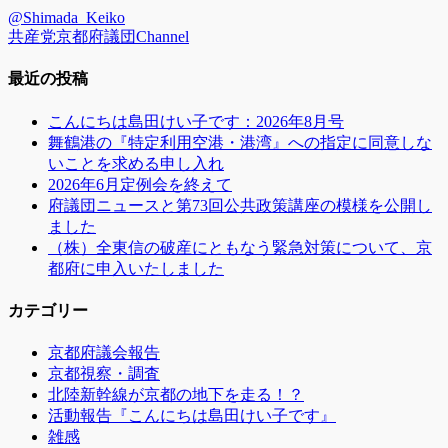
リ
@Shimada_Keiko
ー
共産党京都府議団Channel
最近の投稿
こんにちは島田けい子です：2026年8月号
舞鶴港の『特定利用空港・港湾』への指定に同意しな
いことを求める申し入れ
2026年6月定例会を終えて
府議団ニュースと第73回公共政策講座の模様を公開し
ました
（株）全東信の破産にともなう緊急対策について、京
都府に申入いたしました
カテゴリー
京都府議会報告
京都視察・調査
北陸新幹線が京都の地下を走る！？
活動報告『こんにちは島田けい子です』
雑感