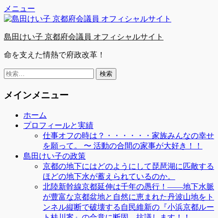
Facebook
Twitter
YouTube
コ
メニュー
ン
テ
島田けい子 京都府会議員 オフィシャルサイト
ン
ツ
命を支えた情熱で府政改革！
へ
ス
検
キ
索:
ッ
メインメニュー
プ
ホーム
プロフィールと実績
仕事オフの時は？・・・・・・家族みんなの幸せ
を願って。 〜 活動の合間の家事が大好き！！
島田けい子の政策
京都の地下にはどのようにして琵琶湖に匹敵する
ほどの地下水が蓄えられているのか。
北陸新幹線京都延伸は千年の愚行！――地下水脈
が豊富な京都盆地と自然に恵まれた丹波山地をト
ンネル縦断で破壊する自民維新の『小浜京都ルー
ト桂川案』の合意に断固、抗議します！！