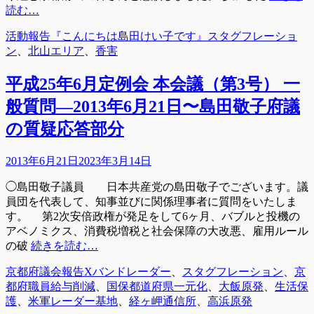
読む…
カ
タ
活動報告『こんにちは島田けい子です』
スタグフレーショ
テ
グ
ン
、
北山エリア
、
香害
ゴ
リ
平成25年6月定例会 本会議（第3号） 一
ー
般質問―2013年6月21日〜島田敬子府議
の質疑応答部分
投
2013年6月21日
2023年3月14日
稿
◯島田敬子議員 日本共産党の島田敬子でございます。議
日
員団を代表して、知事並びに関係理事者に質問をいたしま
す。 第2次安倍政権が発足をして6ヶ月、バブルと投機の
アベノミクス、消費税増税と社会保障の大改悪、雇用ルール
の破
続きを読む…
カ
タ
京都府議会報告
Xバンドレーダー
、
スタグフレーション
、
京
テ
グ
都府職員給与削減
、
国保都道府県一元化
、
大飯原発
、
生活保
ゴ
護
、
米軍レーダー基地
、
経ヶ岬通信所
、
高浜原発