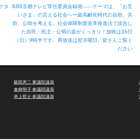
次
クタ
KBS京都テレビ常任委員会録画――テーマは、「お互
の
いさま」の言える社会へー超高齢化時代の自助、共
投
助、公助を考える。社会保障制度改革推進法で談合し
稿:
た自民・民主・公明の姿がくっきり！放映は26日
（日）9時半です。再放送は翌月曜日。皆さんご覧く
ださい
穀田恵二 衆議院議員
倉林明子 参議院議員
井上哲士 参議院議員