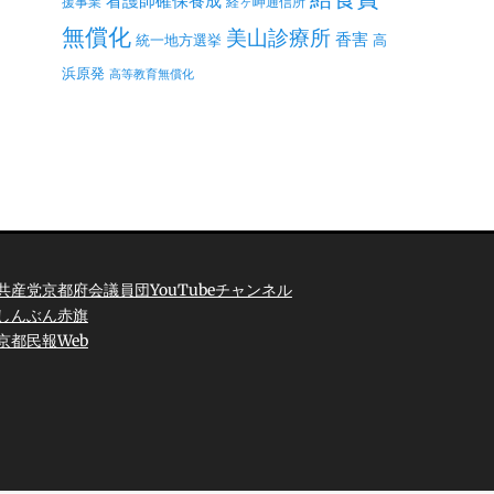
看護師確保養成
援事業
経ヶ岬通信所
無償化
美山診療所
香害
統一地方選挙
高
浜原発
高等教育無償化
共産党京都府会議員団YouTubeチャンネル
しんぶん赤旗
京都民報Web