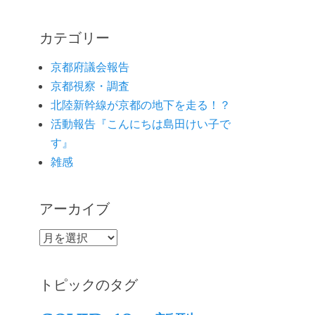
カテゴリー
京都府議会報告
京都視察・調査
北陸新幹線が京都の地下を走る！？
活動報告『こんにちは島田けい子で
す』
雑感
アーカイブ
ア
ー
カ
トピックのタグ
イ
ブ