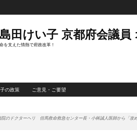
島田けい子 京都府会議員
命を支えた情熱で府政改革！
子の政策
ご意見・ご要望
病院のドクターヘリ 但馬救命救急センター長・小林誠人医師から「攻