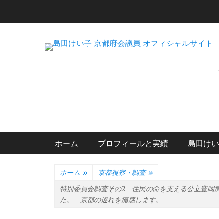
コ
ン
テ
ン
ツ
へ
ス
キ
ッ
プ
メインメニュー
ホーム
プロフィールと実績
島田けい
ホーム
»
京都視察・調査
»
特別委員会調査その2 住民の命を支える公立豊岡
た。 京都の遅れを痛感します。