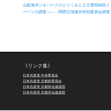
前
山陰海岸ジオパークのとりくみと公立豊岡病院ド
稿
の
ーヘリの調査へ――関西広域連合特別委員会調査
ナ
投
ビ
稿:
ゲ
ー
シ
ョ
《リンク集》
ン
日本共産党 中央委員会
日本共産党 京都府委員会
日本共産党 京都府会議員団
日本共産党 京都市会議員団