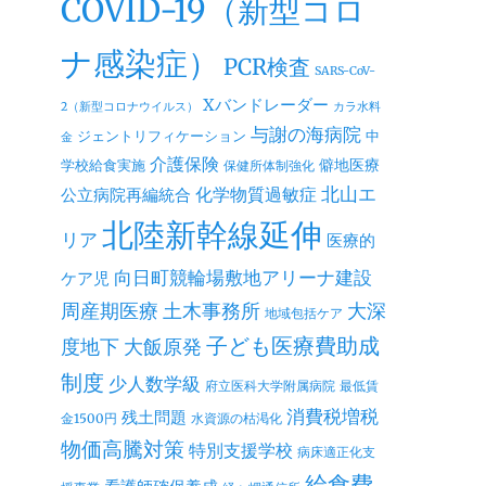
COVID-19（新型コロ
ナ感染症）
PCR検査
SARS-CoV-
Xバンドレーダー
2（新型コロナウイルス）
カラ水料
与謝の海病院
ジェントリフィケーション
中
金
介護保険
僻地医療
学校給食実施
保健所体制強化
北山エ
公立病院再編統合
化学物質過敏症
北陸新幹線延伸
リア
医療的
向日町競輪場敷地アリーナ建設
ケア児
周産期医療
土木事務所
大深
地域包括ケア
子ども医療費助成
度地下
大飯原発
制度
少人数学級
府立医科大学附属病院
最低賃
消費税増税
残土問題
金1500円
水資源の枯渇化
物価高騰対策
特別支援学校
病床適正化支
給食費