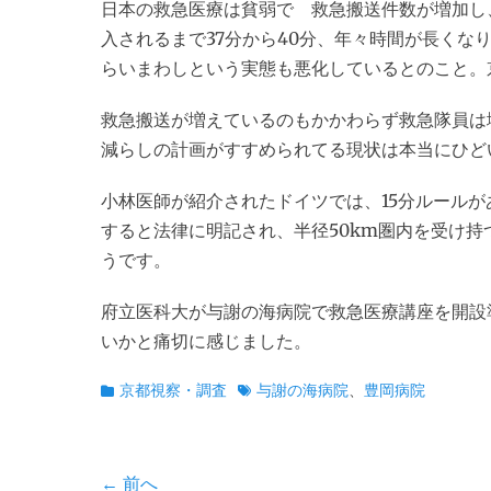
日本の救急医療は貧弱で 救急搬送件数が増加し、
入されるまで37分から40分、年々時間が長くな
らいまわしという実態も悪化しているとのこと。
救急搬送が増えているのもかかわらず救急隊員は
減らしの計画がすすめられてる現状は本当にひど
小林医師が紹介されたドイツでは、15分ルールが
すると法律に明記され、半径50km圏内を受け
うです。
府立医科大が与謝の海病院で救急医療講座を開設
いかと痛切に感じました。
カ
タ
京都視察・調査
与謝の海病院
、
豊岡病院
テ
グ
ゴ
リ
投
← 前へ
ー