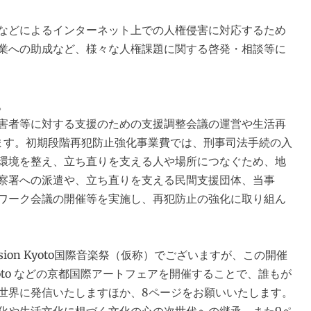
などによるインターネット上での人権侵害に対応するため
業への助成など、様々な人権課題に関する啓発・相談等に
。
害者等に対する支援のための支援調整会議の運営や生活再
ます。初期段階再犯防止強化事業費では、刑事司法手続の入
環境を整え、立ち直りを支える人や場所につなぐため、地
察署への派遣や、立ち直りを支える民間支援団体、当事
ワーク会議の開催等を実施し、再犯防止の強化に取り組ん
usion Kyoto国際音楽祭（仮称）でございますが、この開催
on Kyoto などの京都国際アートフェアを開催することで、誰もが
世界に発信いたしますほか、8ページをお願いいたします。