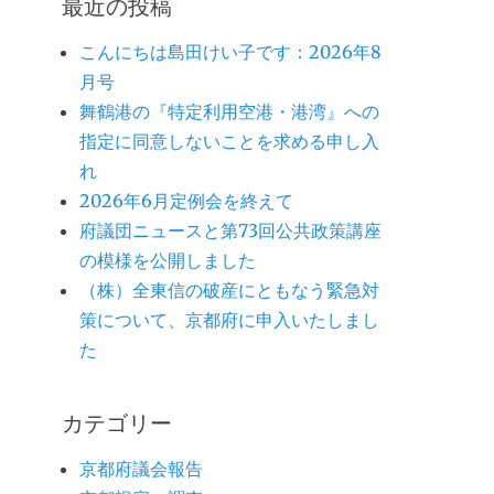
最近の投稿
こんにちは島田けい子です：2026年8
月号
舞鶴港の『特定利用空港・港湾』への
指定に同意しないことを求める申し入
れ
2026年6月定例会を終えて
府議団ニュースと第73回公共政策講座
の模様を公開しました
（株）全東信の破産にともなう緊急対
策について、京都府に申入いたしまし
た
カテゴリー
京都府議会報告