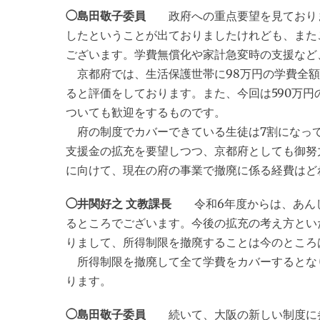
◯島田敬子委員
政府への重点要望を見ておりまし
したということが出ておりましたけれども、また
ございます。学費無償化や家計急変時の支援など
京都府では、生活保護世帯に98万円の学費全額
ると評価をしております。また、今回は590万
ついても歓迎をするものです。
府の制度でカバーできている生徒は7割になっ
支援金の拡充を要望しつつ、京都府としても御努
に向けて、現在の府の事業で撤廃に係る経費はど
◯井関好之 文教課長
令和6年度からは、あんし
るところでございます。今後の拡充の考え方とい
りまして、所得制限を撤廃することは今のところ
所得制限を撤廃して全て学費をカバーするとなり
ります。
◯島田敬子委員
続いて、大阪の新しい制度に参