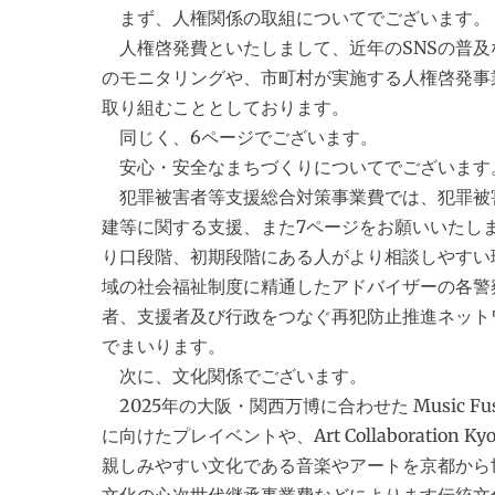
まず、人権関係の取組についてでございます。
人権啓発費といたしまして、近年のSNSの普及
のモニタリングや、市町村が実施する人権啓発事
取り組むこととしております。
同じく、6ページでございます。
安心・安全なまちづくりについてでございます
犯罪被害者等支援総合対策事業費では、犯罪被
建等に関する支援、また7ページをお願いいたし
り口段階、初期段階にある人がより相談しやすい
域の社会福祉制度に精通したアドバイザーの各警
者、支援者及び行政をつなぐ再犯防止推進ネット
でまいります。
次に、文化関係でございます。
2025年の大阪・関西万博に合わせた Music F
に向けたプレイベントや、Art Collaborati
親しみやすい文化である音楽やアートを京都から