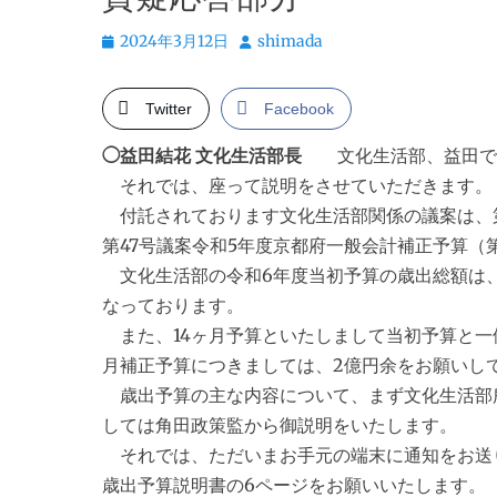
投
投
2024年3月12日
shimada
稿
稿
日
者
Twitter
Facebook
◯益田結花 文化生活部長
文化生活部、益田でご
それでは、座って説明をさせていただきます。
付託されております文化生活部関係の議案は、第
第47号議案令和5年度京都府一般会計補正予算（
文化生活部の令和6年度当初予算の歳出総額は、文
なっております。
また、14ヶ月予算といたしまして当初予算と一体
月補正予算につきましては、2億円余をお願いし
歳出予算の主な内容について、まず文化生活部
しては角田政策監から御説明をいたします。
それでは、ただいまお手元の端末に通知をお送
歳出予算説明書の6ページをお願いいたします。