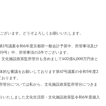
ざいます。どうぞよろしくお願いいたします。
1号議案令和6年度京都府一般会計予算中、所管事項及び
第9号）中、所管事項の2件でございます。
化施設政策監所管分も含めまして402億4,000万円余と
的な審議をお願いしております第47号議案の令和5年度2
ております。
所管分については私から、文化施設政策監所管分につきま
りいたしました文化生活部・文化施設政策監令和6年度歳入