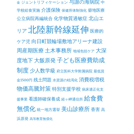
与謝の海病院
ジェントリフィケーション
中
金
介護保険
僻地医療
学校給食実施
保健所体制強化
北山エ
公立病院再編統合
化学物質過敏症
北陸新幹線延伸
リア
医療的
向日町競輪場敷地アリーナ建設
ケア児
周産期医療
土木事務所
大深
地域包括ケア
子ども医療費助成
度地下
大飯原発
制度
少人数学級
府立医科大学附属病院
最低賃
消費税増税
残土問題
金1500円
水資源の枯渇化
物価高騰対策
特別支援学校
病床適正化支
給食費
看護師確保養成
援事業
経ヶ岬通信所
無償化
美山診療所
香害
統一地方選挙
高
浜原発
高等教育無償化