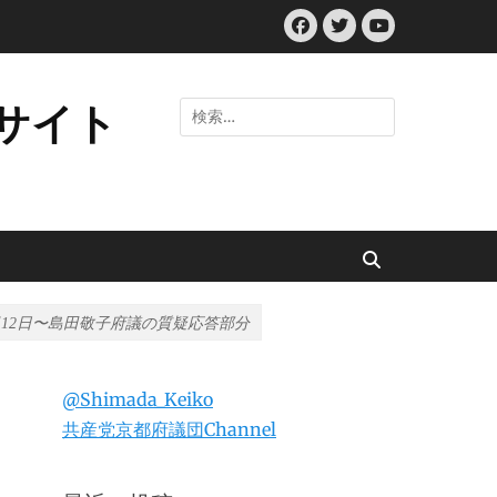
Facebook
Twitter
YouTube
検
サイト
索:
検
索
3月12日〜島田敬子府議の質疑応答部分
@Shimada_Keiko
共産党京都府議団Channel