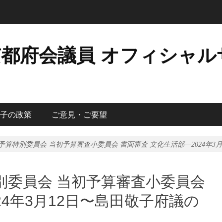
京都府会議員 オフィシャル
子の政策
ご意見・ご要望
 予算特別委員会 当初予算審査小委員会 書面審査 文化生活部―2024年
特別委員会 当初予算審査小委員会
24年3月12日〜島田敬子府議の