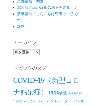
京都視察・調査
北陸新幹線が京都の地下を走る！？
活動報告『こんにちは島田けい子で
す』
雑感
アーカイブ
ア
ー
カ
トピックのタグ
イ
ブ
COVID-19（新型コロ
ナ感染症）
PCR検査
SARS-CoV-
Xバンドレーダー
2（新型コロナウイルス）
カラ水料