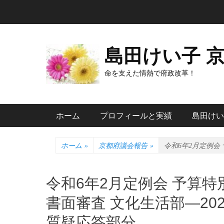
コ
ン
テ
ン
島田けい子 
ツ
へ
命を支えた情熱で府政改革！
ス
キ
メインメニュー
ッ
ホーム
プロフィールと実績
島田けい
プ
ホーム
»
京都府議会報告
»
令和6年2月定例会
令和6年2月定例会 予算
書面審査 文化生活部―20
質疑応答部分