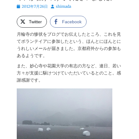
投
投
2012年7月26日
shimada
稿
稿
日
者
Twitter
Facebook
月輪寺の惨状をブログでお伝えしたところ、これを見
てボランテイアに参加したという、ほんとにほんとに
うれしいメールが届きました。京都府外からの参加も
あるようです。
また、妙心寺や花園大学の有志の方など、連日、若い
方々が支援に駆けつけていただいているとのこと。感
謝感謝です。