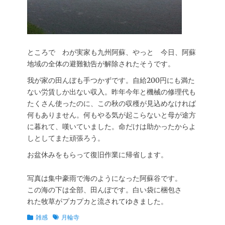
ところで わが実家も九州阿蘇、やっと 今日、阿蘇
地域の全体の避難勧告が解除されたそうです。
我が家の田んぼも手つかずです。自給200円にも満た
ない労賃しか出ない収入。昨年今年と機械の修理代も
たくさん使ったのに、この秋の収穫が見込めなければ
何もありません。何もやる気が起こらないと母が途方
に暮れて、嘆いていました。命だけは助かったからよ
しとしてまた頑張ろう。
お盆休みをもらって復旧作業に帰省します。
写真は集中豪雨で海のようになった阿蘇谷です。
この海の下は全部、田んぼです。白い袋に梱包さ
れた牧草がプカプカと流されてゆきました。
カ
タ
雑感
月輪寺