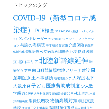
イ
トピックのタグ
ブ
COVID-19（新型コロナ感
染症）
PCR検査
SARS-CoV-2（新型コロナウイル
Xバンドレーダー
ジェントリフィケーシ
ス）
カラ水料金
与謝の海病院
介護保険
ョン
中学校給食実施
保健所
公立病院再編統合
化学物質過敏
僻地医療
体制強化
北陸新幹線延伸
北山エリア
症
医
周
向日町競輪場敷地アリーナ建設
療的ケア児
産期医療
土木事務所
大深度地下
地域包括ケア
子ども医療費助成制度
大飯原発
少人数
学級
残土問題
府立医科大学附属病院
最低賃金1500円
水資
物価高騰対策
消費税増税
特別支援
源の枯渇化
学校
看護師確保養成
病床適正化支援事業
経ヶ岬通信所