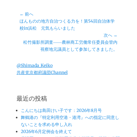
テ
グ
ゴ
投
リ
← 前へ
ー
前
ほんものの地方自治つくる力を！第54回自治体学
稿
の
校in浜松 元気もらいました
ナ
投
次へ →
ビ
稿:
次
松竹撮影所調査――農林商工労働常任委員会管内
ゲ
の
視察地元議員として参加してきました。
ー
投
シ
稿:
@Shimada_Keiko
ョ
共産党京都府議団Channel
ン
最近の投稿
こんにちは島田けい子です：2026年8月号
舞鶴港の『特定利用空港・港湾』への指定に同意し
ないことを求める申し入れ
2026年6月定例会を終えて