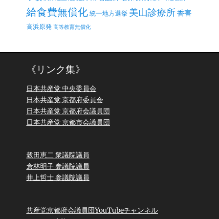
給食費無償化
美山診療所
香害
統一地方選挙
高浜原発
高等教育無償化
《リンク集》
日本共産党 中央委員会
日本共産党 京都府委員会
日本共産党 京都府会議員団
日本共産党 京都市会議員団
穀田恵二 衆議院議員
倉林明子 参議院議員
井上哲士 参議院議員
共産党京都府会議員団YouTubeチャンネル