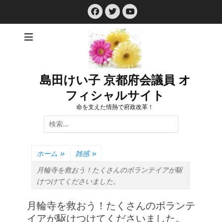
コ
Facebook
Twitter
ン
YouTube
テ
ン
ツ
へ
ス
島田けい子 京都府会議員 オ
キ
フィシャルサイト
ッ
プ
命を支えた情熱で府政改革！
検
索:
ホーム
»
雑感
»
月輪寺を救おう！たくさんのボランテイアが駆
けつけてくださいました。
月輪寺を救おう！たくさんのボランテ
イアが駆けつけてくださいました。