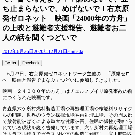
ち止まらないで、めげないで！右京原
発ゼロネット 映画「24000年の方舟」
の上映と避難者支援報告、避難者お二
人の話を聞くつどいで
投
投
2012年6月26日
2020年12月21日
shimada
稿
稿
Twitter
Facebook
日
者
6月23日、右京原発ゼロネットワーク主催の 「原発ゼロ
へ 映画と報告でまなぶ」つどいに参加してきました。
映画「２４０００年の方舟」はチェルノブイリ原発事故の前
につくられた映画です。
青森県六ケ所村燃料製造工場や再処理工場や核燃料リサイク
ルの問題、世界のウラン採掘現場や再処理工場、その周辺部
で放射能被ばくによる重大な健康被害、住民の犠牲が強いら
れている現状を鋭く告発しています。六ケ所村の再処理工場
はトラブル続きでガラス固化体の製造に難航し、完工時期を