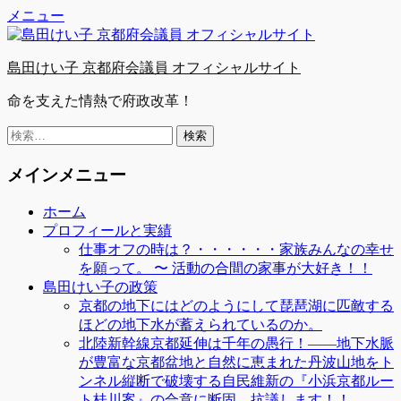
Facebook
Twitter
YouTube
コ
メニュー
ン
テ
島田けい子 京都府会議員 オフィシャルサイト
ン
ツ
命を支えた情熱で府政改革！
へ
ス
検
キ
索:
ッ
メインメニュー
プ
ホーム
プロフィールと実績
仕事オフの時は？・・・・・・家族みんなの幸せ
を願って。 〜 活動の合間の家事が大好き！！
島田けい子の政策
京都の地下にはどのようにして琵琶湖に匹敵する
ほどの地下水が蓄えられているのか。
北陸新幹線京都延伸は千年の愚行！――地下水脈
が豊富な京都盆地と自然に恵まれた丹波山地をト
ンネル縦断で破壊する自民維新の『小浜京都ルー
ト桂川案』の合意に断固、抗議します！！