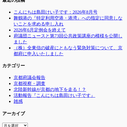
最近の投稿
シ
こんにちは島田けい子です：2026年8月号
ョ
舞鶴港の『特定利用空港・港湾』への指定に同意しな
ン
いことを求める申し入れ
2026年6月定例会を終えて
府議団ニュースと第73回公共政策講座の模様を公開し
ました
（株）全東信の破産にともなう緊急対策について、京
都府に申入いたしました
カテゴリー
京都府議会報告
京都視察・調査
北陸新幹線が京都の地下を走る！？
活動報告『こんにちは島田けい子です』
雑感
アーカイブ
ア