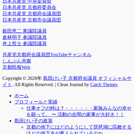
日本共産党 中央委員会
日本共産党 京都府委員会
日本共産党 京都府会議員団
日本共産党 京都市会議員団
穀田恵二 衆議院議員
倉林明子 参議院議員
井上哲士 参議院議員
共産党京都府会議員団YouTubeチャンネル
しんぶん赤旗
京都民報Web
Copyright © 2026年
島田けい子 京都府会議員 オフィシャルサ
イト
. All Rights Reserved. | Clean Journal by
Catch Themes
上
ホーム
に
プロフィールと実績
ス
仕事オフの時は？・・・・・・家族みんなの幸せ
ク
を願って。 〜 活動の合間の家事が大好き！！
ロ
島田けい子の政策
ー
京都の地下にはどのようにして琵琶湖に匹敵する
ル
ほどの地下水が蓄えられているのか。