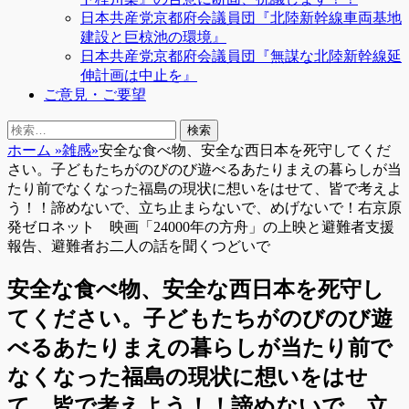
日本共産党京都府会議員団『北陸新幹線車両基地
建設と巨椋池の環境』
日本共産党京都府会議員団『無謀な北陸新幹線延
伸計画は中止を』
ご意見・ご要望
検
検
索
索:
ホーム
»
雑感
»
安全な食べ物、安全な西日本を死守してくだ
さい。子どもたちがのびのび遊べるあたりまえの暮らしが当
たり前でなくなった福島の現状に想いをはせて、皆で考えよ
う！！諦めないで、立ち止まらないで、めげないで！右京原
発ゼロネット 映画「24000年の方舟」の上映と避難者支援
報告、避難者お二人の話を聞くつどいで
安全な食べ物、安全な西日本を死守し
てください。子どもたちがのびのび遊
べるあたりまえの暮らしが当たり前で
なくなった福島の現状に想いをはせ
て、皆で考えよう！！諦めないで、立