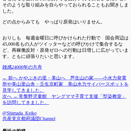
そのような取り組みを自らやっておられることもお聞きしま
した。
どの点からみても やっぱり原発はいりません。
おりしも 毎週金曜日に呼びかけられた行動で 国会周辺は
45,000名もの人がツイッターなどの呼びかけで集合するな
ど、再稼働反対・原発ゼロへの行動は日増しに広がっていま
す。ともに頑張りたいと思います。
カ
タ
雑感
24000年の方舟
テ
グ
前
← 前へ
かやぶきの里・美山へ 芦生山の家――小水力発電
投
ゴ
の
所や美山里山舎・壬生京町家 美山水力サイバースポットを
リ
稿
投
見学してきました。
ー
稿:
次
次へ →
常盤野児童館 ヤングママ子育て支援「型染教室」
ナ
の
を訪問してきました。
ビ
投
@Shimada_Keiko
稿:
ゲ
共産党京都府議団Channel
ー