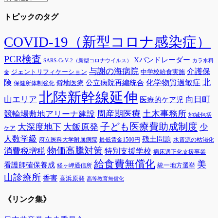
ー
トピックのタグ
カ
イ
ブ
COVID-19（新型コロナ感染症）
PCR検査
Xバンドレーダー
SARS-CoV-2（新型コロナウイルス）
カラ水料
与謝の海病院
介護保
ジェントリフィケーション
中学校給食実施
金
険
北
公立病院再編統合
化学物質過敏症
僻地医療
保健所体制強化
北陸新幹線延伸
山エリア
向日町
医療的ケア児
周産期医療
土木事務所
競輪場敷地アリーナ建設
地域包括
子ども医療費助成制度
大深度地下
大飯原発
少
ケア
人数学級
残土問題
府立医科大学附属病院
最低賃金1500円
水資源の枯渇化
物価高騰対策
消費税増税
特別支援学校
病床適正化支援事業
給食費無償化
美
看護師確保養成
統一地方選挙
経ヶ岬通信所
山診療所
香害
高浜原発
高等教育無償化
《リンク集》