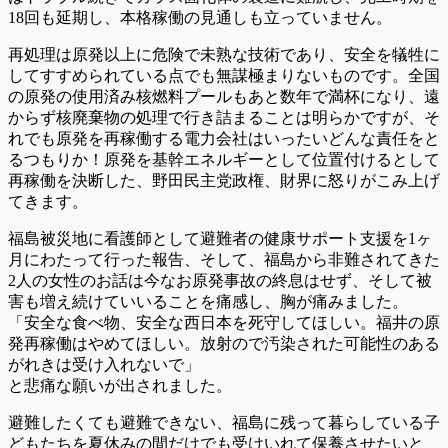
18回も延期し、本格稼働の見通しも立っていません。
再処理は原発以上に危険で未熟な技術であり、安全を犠牲に
してすすめられている点でも無謀極まりないものです。全国
の原発の使用済み核燃料プールもあと数年で満杯になり、遠
からず核廃棄物の処理で行き詰まることは明らかですが、そ
れでも原発を再稼働する電力会社はいったいどんな責任をと
るつもりか！原発を基幹エネルギーとして位置付けるとして
再稼働を決断した、野田民主党政権、財界に怒りがこみ上げ
てきます。
福島被災地に看護師として避難者の健康サポート支援を1ヶ
月にわたって行った報告、そして、福島から非難されてきた
2人の女性のお話は今なお原発事故の終息はせず、そして被
害も増え続けていいることを痛感し、胸が痛みました。
「安全な食べ物、安全な西日本を死守してほしい。福井の原
発再稼働はやめてほしい。放射ので汚染された可能性のある
がれきは受け入れないで」
と悲痛な願いが出されました。
避難したくても避難できない、福島に残って暮らしている子
どもたちを夏休みの間だけでも受けいれて保養させたいと、