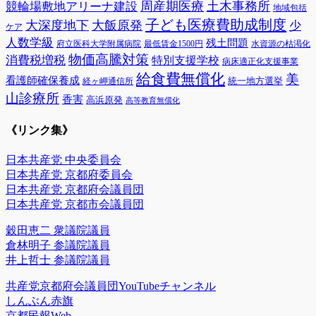
周産期医療
土木事務所
競輪場敷地アリーナ建設
地域包括
子ども医療費助成制度
大深度地下
大飯原発
少
ケア
人数学級
残土問題
府立医科大学附属病院
最低賃金1500円
水資源の枯渇化
物価高騰対策
消費税増税
特別支援学校
病床適正化支援事業
給食費無償化
美
看護師確保養成
統一地方選挙
経ヶ岬通信所
山診療所
香害
高浜原発
高等教育無償化
《リンク集》
日本共産党 中央委員会
日本共産党 京都府委員会
日本共産党 京都府会議員団
日本共産党 京都市会議員団
穀田恵二 衆議院議員
倉林明子 参議院議員
井上哲士 参議院議員
共産党京都府会議員団YouTubeチャンネル
しんぶん赤旗
京都民報Web