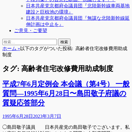
日本共産党京都府会議員団『北陸新幹線車両基地
建設と巨椋池の環境』
日本共産党京都府会議員団『無謀な北陸新幹線延
伸計画は中止を』
ご意見・ご要望
検
検
索
索:
ホーム
»
以下のタグがついた投稿:
高齢者住宅改修費用助成
制度
タグ:
高齢者住宅改修費用助成制度
平成7年6月定例会 本会議（第4号） 一般
質問―1995年6月28日〜島田敬子府議の
質疑応答部分
投
1995年6月28日
2023年3月7日
稿
◯島田敬子議員 日本共産党の島田敬子でございます。私
日