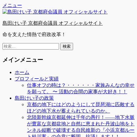
Facebook
Twitter
YouTube
コ
メニュー
ン
テ
島田けい子 京都府会議員 オフィシャルサイト
ン
ツ
命を支えた情熱で府政改革！
へ
ス
検
キ
索:
ッ
メインメニュー
プ
ホーム
プロフィールと実績
仕事オフの時は？・・・・・・家族みんなの幸せ
を願って。 〜 活動の合間の家事が大好き！！
島田けい子の政策
京都の地下にはどのようにして琵琶湖に匹敵する
ほどの地下水が蓄えられているのか。
北陸新幹線京都延伸は千年の愚行！――地下水脈
が豊富な京都盆地と自然に恵まれた丹波山地をト
ンネル縦断で破壊する自民維新の『小浜京都ルー
ト桂川案』の合意に断固、抗議します！！