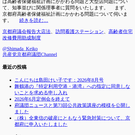
は高齢者保健福祉計画にかかわる問題と大型店問題につい
て、知事並びに関係理事者に質問をいたします。 まず、
京都府高齢者保健福祉計画にかかわる問題について伺いま
す。
続きを読む…
カ
タ
京都府議会報告
大店法
、
訪問看護ステーション
、
高齢者住宅
テ
グ
改修費用助成制度
ゴ
@Shimada_Keiko
リ
共産党京都府議団Channel
ー
最近の投稿
こんにちは島田けい子です：2026年8月号
舞鶴港の『特定利用空港・港湾』への指定に同意しな
いことを求める申し入れ
2026年6月定例会を終えて
府議団ニュースと第73回公共政策講座の模様を公開し
ました
（株）全東信の破産にともなう緊急対策について、京
都府に申入いたしました