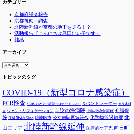
カテゴリー
京都府議会報告
京都視察・調査
北陸新幹線が京都の地下を走る！？
活動報告『こんにちは島田けい子です』
雑感
アーカイブ
ア
ー
トピックのタグ
カ
イ
ブ
COVID-19（新型コロナ感染症）
PCR検査
Xバンドレーダー
SARS-CoV-2（新型コロナウイルス）
カラ水料
与謝の海病院
介護保
ジェントリフィケーション
中学校給食実施
金
険
北
公立病院再編統合
化学物質過敏症
僻地医療
保健所体制強化
北陸新幹線延伸
山エリア
向日町
医療的ケア児