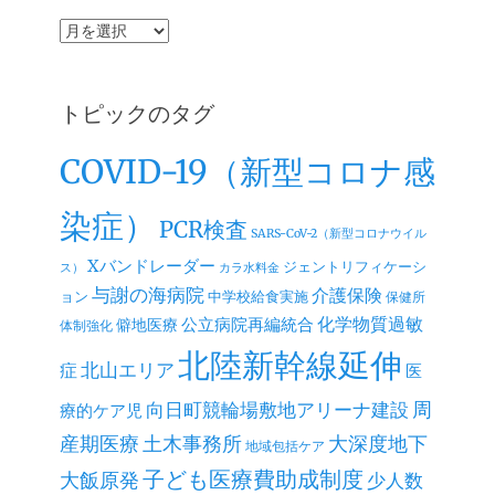
ア
ー
カ
イ
トピックのタグ
ブ
COVID-19（新型コロナ感
染症）
PCR検査
SARS-CoV-2（新型コロナウイル
Xバンドレーダー
ジェントリフィケーシ
ス）
カラ水料金
与謝の海病院
介護保険
ョン
中学校給食実施
保健所
公立病院再編統合
化学物質過敏
僻地医療
体制強化
北陸新幹線延伸
北山エリア
症
医
周
向日町競輪場敷地アリーナ建設
療的ケア児
産期医療
土木事務所
大深度地下
地域包括ケア
子ども医療費助成制度
大飯原発
少人数