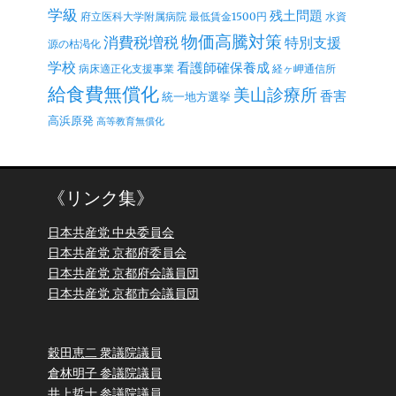
学級
残土問題
府立医科大学附属病院
最低賃金1500円
水資
物価高騰対策
消費税増税
特別支援
源の枯渇化
学校
看護師確保養成
病床適正化支援事業
経ヶ岬通信所
給食費無償化
美山診療所
香害
統一地方選挙
高浜原発
高等教育無償化
《リンク集》
日本共産党 中央委員会
日本共産党 京都府委員会
日本共産党 京都府会議員団
日本共産党 京都市会議員団
穀田恵二 衆議院議員
倉林明子 参議院議員
井上哲士 参議院議員