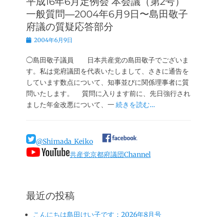
平成16年6月定例会 本会議（第2号）
一般質問―2004年6月9日〜島田敬子
府議の質疑応答部分
投
2004年6月9日
稿
日
◯島田敬子議員 日本共産党の島田敬子でございま
す。私は党府議団を代表いたしまして、さきに通告を
しています数点について、知事並びに関係理事者に質
問いたします。 質問に入ります前に、先日強行され
ました年金改悪について、一
続きを読む…
@Shimada_Keiko
共産党京都府議団Channel
最近の投稿
こんにちは島田けい子です：2026年8月号