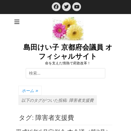
コ
Facebook
Twitter
ン
YouTube
テ
ン
ツ
へ
ス
島田けい子 京都府会議員 オ
キ
フィシャルサイト
ッ
プ
命を支えた情熱で府政改革！
検
索:
ホーム
»
以下のタグがついた投稿:
障害者支援費
タグ:
障害者支援費