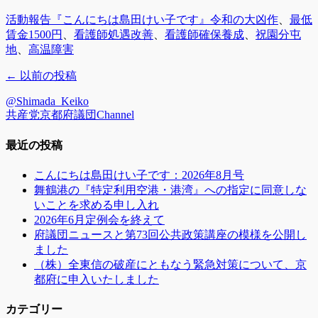
カ
タ
活動報告『こんにちは島田けい子です』
令和の大凶作
、
最低
テ
グ
賃金1500円
、
看護師処遇改善
、
看護師確保養成
、
祝園分屯
ゴ
地
、
高温障害
リ
投
←
以前の投稿
ー
稿
@Shimada_Keiko
ナ
共産党京都府議団Channel
ビ
最近の投稿
ゲ
ー
こんにちは島田けい子です：2026年8月号
シ
舞鶴港の『特定利用空港・港湾』への指定に同意しな
いことを求める申し入れ
ョ
2026年6月定例会を終えて
ン
府議団ニュースと第73回公共政策講座の模様を公開し
ました
（株）全東信の破産にともなう緊急対策について、京
都府に申入いたしました
カテゴリー