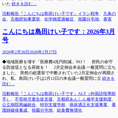
いた
続きを読む…
カ
タ
活動報告『こんにちは島田けい子です』
イラン戦争
、
九条の
テ
グ
会
、
京都府知事選挙
、
化学物質過敏症
、
祝園分屯地
、
香害
ゴ
リ
こんにちは島田けい子です：2026年3月
ー
号
投
2026年2月26日
2026年2月27日
稿
◆地域医療を壊す「医療費4兆円削減」NO！ 府民の命守
日
る防波堤となる府政を！ 2月定例会本会議 一般質問に立ち
ました。 突然の総選挙で中断されていた2月定例会が再開さ
れ、私、島田けい子は2月12日の本会議一般質問に立
続きを
読む…
カ
タ
活動報告『こんにちは島田けい子です』
ALT（外国語指導助
テ
グ
手）
、
不登校児童生徒支援
、
京都府あんしん修学支援制度
、
ゴ
公立病院再編統合
、
特別支援学校
、
病床適正化支援事業
、
看
リ
護師確保養成
、
祝園分屯地
、
給食費無償化
ー