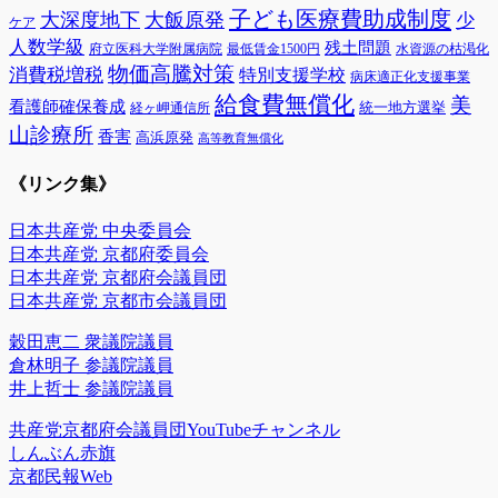
子ども医療費助成制度
大深度地下
大飯原発
少
ケア
人数学級
残土問題
府立医科大学附属病院
最低賃金1500円
水資源の枯渇化
物価高騰対策
消費税増税
特別支援学校
病床適正化支援事業
給食費無償化
美
看護師確保養成
統一地方選挙
経ヶ岬通信所
山診療所
香害
高浜原発
高等教育無償化
《リンク集》
日本共産党 中央委員会
日本共産党 京都府委員会
日本共産党 京都府会議員団
日本共産党 京都市会議員団
穀田恵二 衆議院議員
倉林明子 参議院議員
井上哲士 参議院議員
共産党京都府会議員団YouTubeチャンネル
しんぶん赤旗
京都民報Web