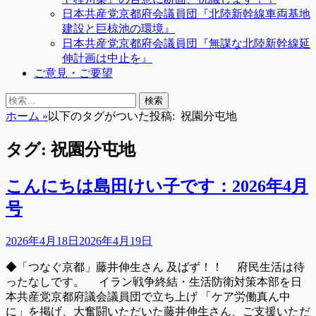
日本共産党京都府会議員団『北陸新幹線車両基地
建設と巨椋池の環境』
日本共産党京都府会議員団『無謀な北陸新幹線延
伸計画は中止を』
ご意見・ご要望
検
検
索
索:
ホーム
»
以下のタグがついた投稿:
祝園分屯地
タグ:
祝園分屯地
こんにちは島田けい子です：2026年4月
号
投
2026年4月18日
2026年4月19日
稿
◆「つなぐ京都」藤井伸生さん 及ばず！！ 府民生活は待
日
ったなしです。 イラン戦争終結・生活防衛対策本部を日
本共産党京都府議会議員団で立ち上げ 「ケア労働真ん中
に」を掲げ、大奮闘いただいた藤井伸生さん、ご支援いただ