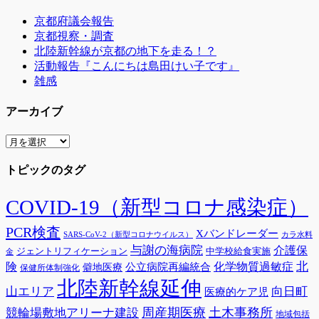
京都府議会報告
京都視察・調査
北陸新幹線が京都の地下を走る！？
活動報告『こんにちは島田けい子です』
雑感
アーカイブ
ア
ー
トピックのタグ
カ
イ
ブ
COVID-19（新型コロナ感染症）
PCR検査
Xバンドレーダー
SARS-CoV-2（新型コロナウイルス）
カラ水料
与謝の海病院
介護保
ジェントリフィケーション
中学校給食実施
金
険
北
公立病院再編統合
化学物質過敏症
僻地医療
保健所体制強化
北陸新幹線延伸
山エリア
向日町
医療的ケア児
周産期医療
土木事務所
競輪場敷地アリーナ建設
地域包括