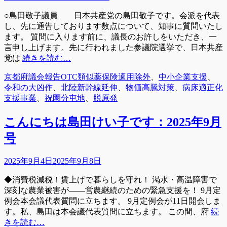
稿
○島田敬子議員 日本共産党の島田敬子です。会派を代表
日
し、先に通告しております数点について、知事に質問いたし
ます。 質問に入ります前に、議長のお許しをいただき、一
言申し上げます。先に行われました参議院選挙で、日本共産
党は
続きを読む…
カ
タ
京都府議会報告
OTC類似薬保険適用除外
、
中小企業支援
、
テ
グ
令和の大凶作
、
北陸新幹線延伸
、
物価高騰対策
、
病床適正化
ゴ
支援事業
、
祝園分屯地
、
脱原発
リ
ー
こんにちは島田けい子です：2025年9月
号
投
2025年9月4日
2025年9月8日
稿
◆消費税減税！賃上げで暮らしを守れ！ 渇水・高温障害で
日
深刻な農業被害が――営農継続のための緊急支援を！ 9月定
例会本会議代表質問に立ちます。 9月定例会が11日開会しま
す。私、島田は本会議代表質問に立ちます。 この間、府
続
きを読む…