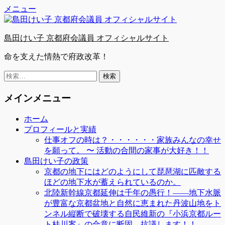
Facebook
Twitter
YouTube
コ
メニュー
ン
テ
島田けい子 京都府会議員 オフィシャルサイト
ン
ツ
命を支えた情熱で府政改革！
へ
ス
検
キ
索:
ッ
メインメニュー
プ
ホーム
プロフィールと実績
仕事オフの時は？・・・・・・家族みんなの幸せ
を願って。 〜 活動の合間の家事が大好き！！
島田けい子の政策
京都の地下にはどのようにして琵琶湖に匹敵する
ほどの地下水が蓄えられているのか。
北陸新幹線京都延伸は千年の愚行！――地下水脈
が豊富な京都盆地と自然に恵まれた丹波山地をト
ンネル縦断で破壊する自民維新の『小浜京都ルー
ト桂川案』の合意に断固、抗議します！！