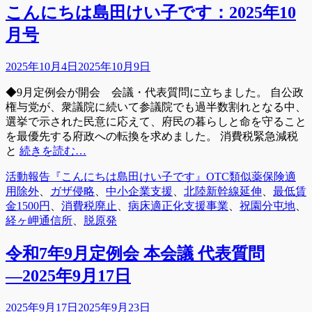
こんにちは島田けい子です：2025年10
月号
投
2025年10月4日
2025年10月9日
稿
◆9月定例会が開会 会議・代表質問に立ちました。 自公政
日
権与党が、衆議院に続いて参議院でも過半数割れとなる中、
選挙で示された民意に応えて、府民の暮らしと命を守ること
を最優先する府政への転換を求めました。 消費税緊急減税
と
続きを読む…
カ
タ
活動報告『こんにちは島田けい子です』
OTC類似薬保険適
テ
グ
用除外
、
ガザ侵略
、
中小企業支援
、
北陸新幹線延伸
、
最低賃
ゴ
金1500円
、
消費税廃止
、
病床適正化支援事業
、
祝園分屯地
、
リ
経ヶ岬通信所
、
脱原発
ー
令和7年9月定例会 本会議 代表質問
―2025年9月17日
投
2025年9月17日
2025年9月23日