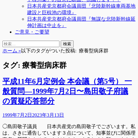
日本共産党京都府会議員団『北陸新幹線車両基地
建設と巨椋池の環境』
日本共産党京都府会議員団『無謀な北陸新幹線延
伸計画は中止を』
ご意見・ご要望
検
検
索
索:
ホーム
»
以下のタグがついた投稿:
療養型病床群
タグ:
療養型病床群
平成11年6月定例会 本会議（第5号） 一
般質問―1999年7月2日〜島田敬子府議
の質疑応答部分
投
1999年7月2日
2023年3月13日
稿
◯島田敬子議員 日本共産党の島田敬子でございます。私
日
は、さきに通告しています３点について、知事並びに関係理