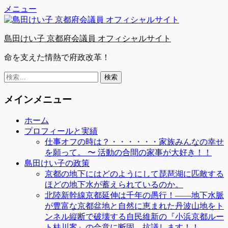
Facebook
Twitter
YouTube
コ
メニュー
ン
テ
島田けい子 京都府会議員 オフィシャルサイト
ン
ツ
命を支えた情熱で府政改革！
へ
ス
検
キ
索:
ッ
メインメニュー
プ
ホーム
プロフィールと実績
仕事オフの時は？・・・・・・家族みんなの幸せ
を願って。 〜 活動の合間の家事が大好き！！
島田けい子の政策
京都の地下にはどのようにして琵琶湖に匹敵する
ほどの地下水が蓄えられているのか。
北陸新幹線京都延伸は千年の愚行！――地下水脈
が豊富な京都盆地と自然に恵まれた丹波山地をト
ンネル縦断で破壊する自民維新の『小浜京都ルー
ト桂川案』の合意に断固、抗議します！！