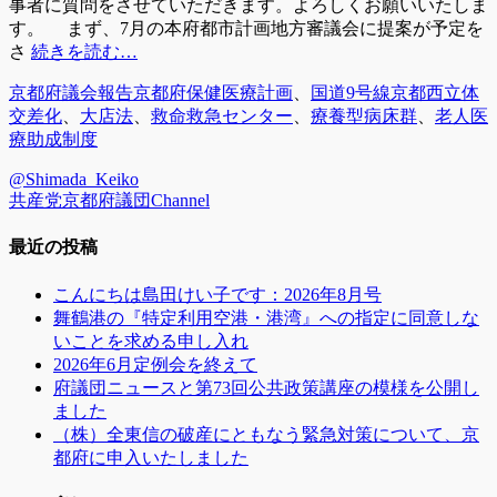
事者に質問をさせていただきます。よろしくお願いいたしま
す。 まず、7月の本府都市計画地方審議会に提案が予定を
さ
続きを読む…
カ
タ
京都府議会報告
京都府保健医療計画
、
国道9号線京都西立体
テ
グ
交差化
、
大店法
、
救命救急センター
、
療養型病床群
、
老人医
ゴ
療助成制度
リ
@Shimada_Keiko
ー
共産党京都府議団Channel
最近の投稿
こんにちは島田けい子です：2026年8月号
舞鶴港の『特定利用空港・港湾』への指定に同意しな
いことを求める申し入れ
2026年6月定例会を終えて
府議団ニュースと第73回公共政策講座の模様を公開し
ました
（株）全東信の破産にともなう緊急対策について、京
都府に申入いたしました