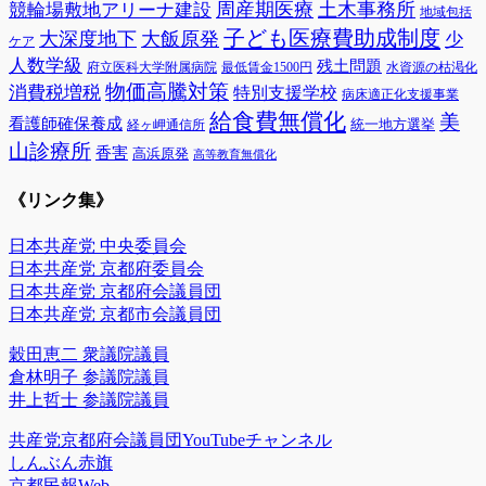
周産期医療
土木事務所
競輪場敷地アリーナ建設
地域包括
子ども医療費助成制度
大深度地下
大飯原発
少
ケア
人数学級
残土問題
府立医科大学附属病院
最低賃金1500円
水資源の枯渇化
物価高騰対策
消費税増税
特別支援学校
病床適正化支援事業
給食費無償化
美
看護師確保養成
統一地方選挙
経ヶ岬通信所
山診療所
香害
高浜原発
高等教育無償化
《リンク集》
日本共産党 中央委員会
日本共産党 京都府委員会
日本共産党 京都府会議員団
日本共産党 京都市会議員団
穀田恵二 衆議院議員
倉林明子 参議院議員
井上哲士 参議院議員
共産党京都府会議員団YouTubeチャンネル
しんぶん赤旗
京都民報Web