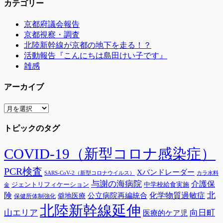
カテゴリー
京都府議会報告
京都視察・調査
北陸新幹線が京都の地下を走る！？
活動報告『こんにちは島田けい子です』
雑感
アーカイブ
ア
ー
トピックのタグ
カ
イ
ブ
COVID-19（新型コロナ感染症）
PCR検査
Xバンドレーダー
SARS-CoV-2（新型コロナウイルス）
カラ水料
与謝の海病院
介護保
ジェントリフィケーション
中学校給食実施
金
険
北
公立病院再編統合
化学物質過敏症
僻地医療
保健所体制強化
北陸新幹線延伸
山エリア
向日町
医療的ケア児