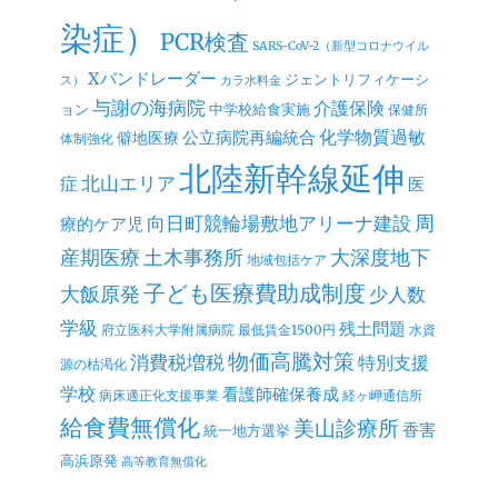
染症）
PCR検査
SARS-CoV-2（新型コロナウイル
Xバンドレーダー
ジェントリフィケーシ
ス）
カラ水料金
与謝の海病院
介護保険
ョン
中学校給食実施
保健所
公立病院再編統合
化学物質過敏
僻地医療
体制強化
北陸新幹線延伸
北山エリア
症
医
周
向日町競輪場敷地アリーナ建設
療的ケア児
産期医療
土木事務所
大深度地下
地域包括ケア
子ども医療費助成制度
大飯原発
少人数
学級
残土問題
府立医科大学附属病院
最低賃金1500円
水資
物価高騰対策
消費税増税
特別支援
源の枯渇化
学校
看護師確保養成
病床適正化支援事業
経ヶ岬通信所
給食費無償化
美山診療所
香害
統一地方選挙
高浜原発
高等教育無償化