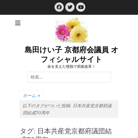
コ
Facebook
Twitter
ン
YouTube
テ
ン
ツ
へ
ス
島田けい子 京都府会議員 オ
キ
フィシャルサイト
ッ
プ
命を支えた情熱で府政改革！
検
索:
ホーム
»
以下のタグがついた投稿:
日本共産党京都府議
団結成70周年
タグ:
日本共産党京都府議団結