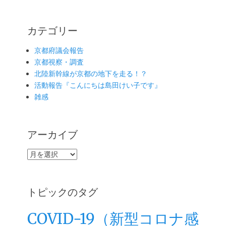
カテゴリー
京都府議会報告
京都視察・調査
北陸新幹線が京都の地下を走る！？
活動報告『こんにちは島田けい子です』
雑感
アーカイブ
ア
ー
カ
イ
トピックのタグ
ブ
COVID-19（新型コロナ感