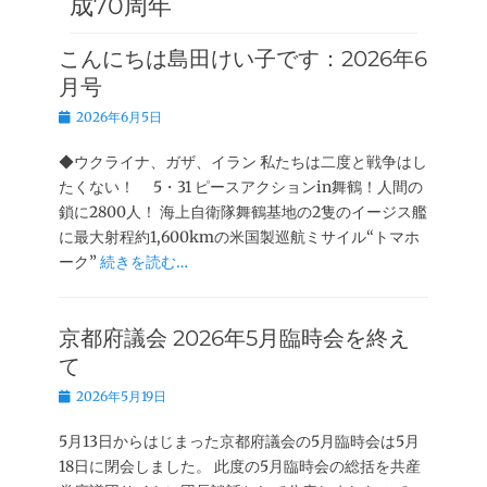
成70周年
こんにちは島田けい子です：2026年6
月号
投
2026年6月5日
稿
日
◆ウクライナ、ガザ、イラン 私たちは二度と戦争はし
たくない！ 5・31 ピースアクションin舞鶴！人間の
鎖に2800人！ 海上自衛隊舞鶴基地の2隻のイージス艦
に最大射程約1,600kmの米国製巡航ミサイル“トマホ
ーク”
続きを読む…
京都府議会 2026年5月臨時会を終え
て
投
2026年5月19日
稿
日
5月13日からはじまった京都府議会の5月臨時会は5月
18日に閉会しました。 此度の5月臨時会の総括を共産