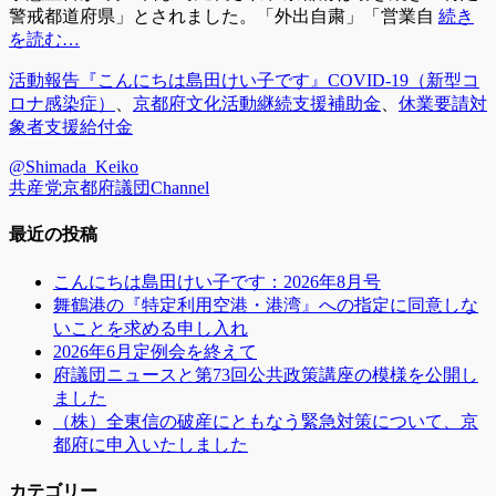
警戒都道府県」とされました。「外出自粛」「営業自
続き
を読む…
カ
タ
活動報告『こんにちは島田けい子です』
COVID-19（新型コ
テ
グ
ロナ感染症）
、
京都府文化活動継続支援補助金
、
休業要請対
ゴ
象者支援給付金
リ
@Shimada_Keiko
ー
共産党京都府議団Channel
最近の投稿
こんにちは島田けい子です：2026年8月号
舞鶴港の『特定利用空港・港湾』への指定に同意しな
いことを求める申し入れ
2026年6月定例会を終えて
府議団ニュースと第73回公共政策講座の模様を公開し
ました
（株）全東信の破産にともなう緊急対策について、京
都府に申入いたしました
カテゴリー