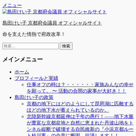
Facebook
Twitter
YouTube
コ
メニュー
ン
テ
島田けい子 京都府会議員 オフィシャルサイト
ン
ツ
命を支えた情熱で府政改革！
へ
ス
検
キ
索:
ッ
メインメニュー
プ
ホーム
プロフィールと実績
仕事オフの時は？・・・・・・家族みんなの幸せ
を願って。 〜 活動の合間の家事が大好き！！
島田けい子の政策
京都の地下にはどのようにして琵琶湖に匹敵する
ほどの地下水が蓄えられているのか。
北陸新幹線京都延伸は千年の愚行！――地下水脈
が豊富な京都盆地と自然に恵まれた丹波山地をト
ンネル縦断で破壊する自民維新の『小浜京都ルー
ト桂川案』の合意に断固、抗議します！！