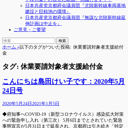
日本共産党京都府会議員団『北陸新幹線車両基地
建設と巨椋池の環境』
日本共産党京都府会議員団『無謀な北陸新幹線延
伸計画は中止を』
ご意見・ご要望
検
検
索
索:
ホーム
»
以下のタグがついた投稿:
休業要請対象者支援給付
金
タグ:
休業要請対象者支援給付金
こんにちは島田けい子です：2020年5月
24日号
投
2020年5月24日
2021年1月5日
稿
◆府知事へCOVID-19（新型コロナウイルス）感染拡大対策
日
への緊急申し入れ（第三次） 5月6日までとされていた緊急
事態宣言が5月31日まで延長され、京都府は引き続き「特定