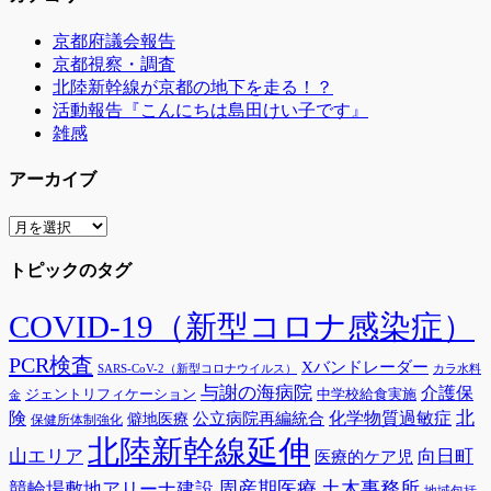
京都府議会報告
京都視察・調査
北陸新幹線が京都の地下を走る！？
活動報告『こんにちは島田けい子です』
雑感
アーカイブ
ア
ー
トピックのタグ
カ
イ
ブ
COVID-19（新型コロナ感染症）
PCR検査
Xバンドレーダー
SARS-CoV-2（新型コロナウイルス）
カラ水料
与謝の海病院
介護保
ジェントリフィケーション
中学校給食実施
金
険
北
公立病院再編統合
化学物質過敏症
僻地医療
保健所体制強化
北陸新幹線延伸
山エリア
向日町
医療的ケア児
周産期医療
土木事務所
競輪場敷地アリーナ建設