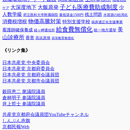
地域包括
子ども医療費助成制度
大深度地下
大飯原発
少
ケア
人数学級
残土問題
府立医科大学附属病院
最低賃金1500円
水資源の枯渇化
物価高騰対策
消費税増税
特別支援学校
病床適正化支援事業
給食費無償化
美
看護師確保養成
統一地方選挙
経ヶ岬通信所
山診療所
香害
高浜原発
高等教育無償化
《リンク集》
日本共産党 中央委員会
日本共産党 京都府委員会
日本共産党 京都府会議員団
日本共産党 京都市会議員団
穀田恵二 衆議院議員
倉林明子 参議院議員
井上哲士 参議院議員
共産党京都府会議員団YouTubeチャンネル
しんぶん赤旗
京都民報Web