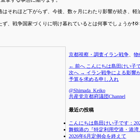
格はそれほど下がらず、今後、数ヶ月にわたり影響が続き、軽油
、戦争国家づくりに明け暮れているとは何事でしょうか❗️💢💢
カ
タ
京都視察・調査
イラン戦争
、
物
テ
グ
前
← 前へ
こんにちは島田けい子です
ゴ
の
次
次へ →
イラン戦争による影響
リ
投
の
予算を求める申し入れ
ー
稿:
投
@Shimada_Keiko
稿:
共産党京都府議団Channel
最近の投稿
こんにちは島田けい子です：202
舞鶴港の『特定利用空港・港湾
2026年6月定例会を終えて