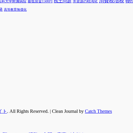
物
消費税増税
残土問題
医科大学附属病院
最低賃金1500円
水資源の枯渇化
発
高等教育無償化
イト
. All Rights Reserved. | Clean Journal by
Catch Themes