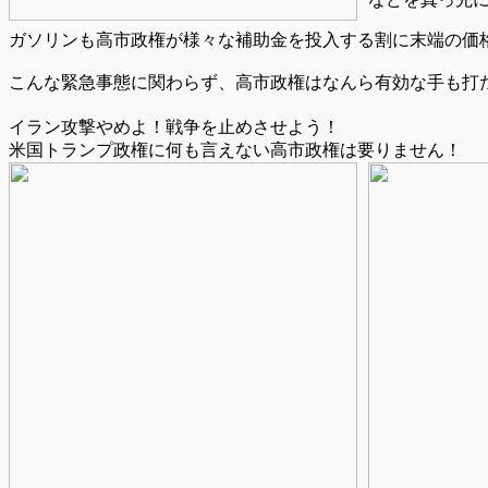
ガソリンも高市政権が様々な補助金を投入する割に末端の価
こんな緊急事態に関わらず、高市政権はなんら有効な手も打たず
イラン攻撃やめよ！戦争を止めさせよう！
米国トランプ政権に何も言えない高市政権は要りません！
投
稿
ナ
ビ
ゲ
ー
シ
ョ