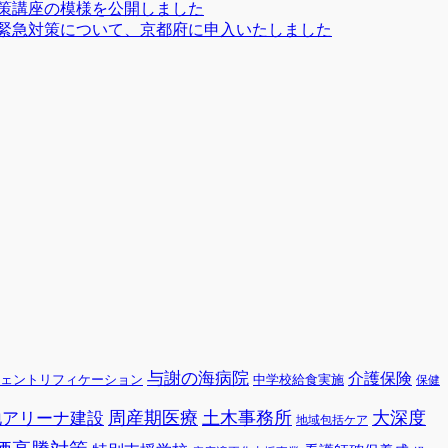
政策講座の模様を公開しました
緊急対策について、京都府に申入いたしました
与謝の海病院
介護保険
ェントリフィケーション
中学校給食実施
保健
周産期医療
土木事務所
大深度
地アリーナ建設
地域包括ケア