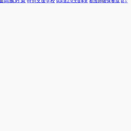
価高騰対策
特別支援学校
看護師確保養成
病床適正化支援事業
経ヶ