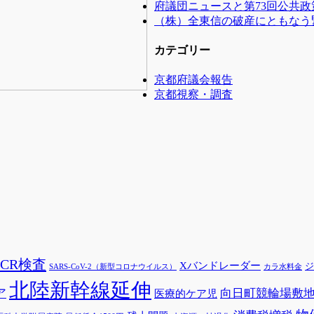
府議団ニュースと第73回公共
（株）全東信の破産にともなう
カテゴリー
京都府議会報告
京都視察・調査
PCR検査
Xバンドレーダー
ジ
SARS-CoV-2（新型コロナウイルス）
カラ水料金
北陸新幹線延伸
ア
向日町競輪場敷
医療的ケア児