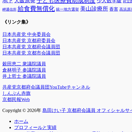
子ども医療費助成制度
地下
大飯原発
少人数学級
府立
給食費無償化
美山診療所
香害
統一地方選挙
高浜原
岬通信所
《リンク集》
日本共産党 中央委員会
日本共産党 京都府委員会
日本共産党 京都府会議員団
日本共産党 京都市会議員団
穀田恵二 衆議院議員
倉林明子 参議院議員
井上哲士 参議院議員
共産党京都府会議員団YouTubeチャンネル
しんぶん赤旗
京都民報Web
Copyright © 2026年
島田けい子 京都府会議員 オフィシャルサ
上
ホーム
に
プロフィールと実績
ス