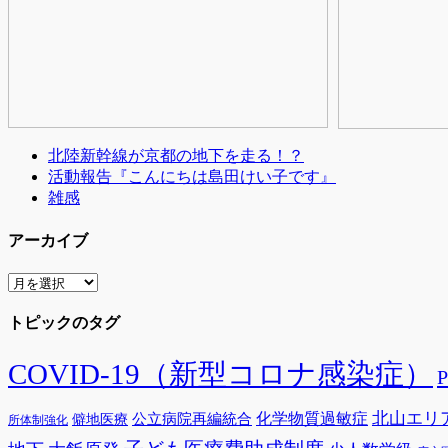
ン
北陸新幹線が京都の地下を走る！？
活動報告『こんにちは島田けい子です』
雑感
アーカイブ
ア
ー
トピックのタグ
カ
イ
ブ
COVID-19（新型コロナ感染症）
北山エリ
公立病院再編統合
化学物質過敏症
僻地医療
所体制強化