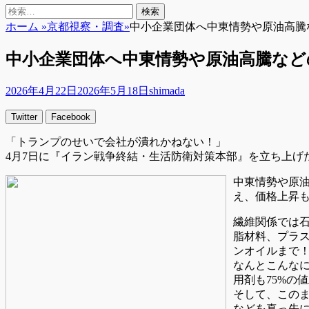
検
検
索
索:
ホーム
»
京都視察・調査
»
中小企業団体へ中東情勢や原油高騰
中小企業団体へ中東情勢や原油高騰など
投
投
2026年4月22日
2026年5月18日
shimada
稿
稿
Twitter
Facebook
日
者
「トランプのせいで会社が潰れかねない！」
4月7日に『イラン戦争終結・生活防衛対策本部』を立ち上
中東情勢や原
え、価格上昇も
繊維関係では
脂材料、プラ
ンオイルまで
なんとこんなに
用剤も75%の
そして、この
などを真っ先