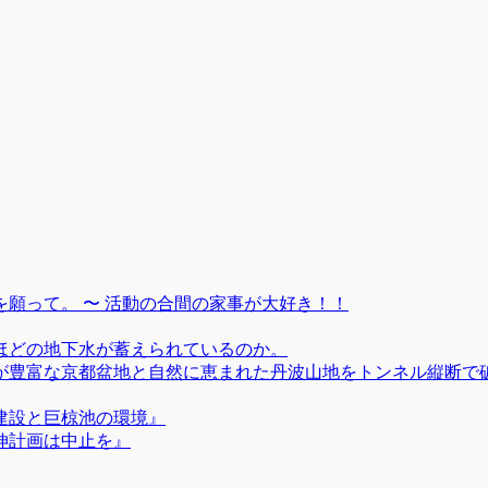
願って。 〜 活動の合間の家事が大好き！！
ほどの地下水が蓄えられているのか。
が豊富な京都盆地と自然に恵まれた丹波山地をトンネル縦断で
建設と巨椋池の環境』
伸計画は中止を』