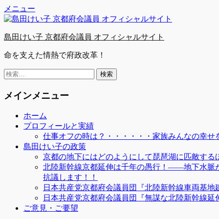
Facebook
Twitter
YouTube
コ
メニュー
ン
テ
島田けい子 京都府会議員 オフィシャルサイト
ン
ツ
命を支えた情熱で府政改革！
へ
ス
検
キ
索:
ッ
メインメニュー
プ
ホーム
プロフィールと実績
仕事オフの時は？・・・・・・家族みんなの幸せを
島田けい子の政策
京都の地下にはどのようにして琵琶湖に匹敵する
北陸新幹線京都延伸は千年の愚行！――地下水脈
抗議します！！
日本共産党京都府会議員団『北陸新幹線車両基地
日本共産党京都府会議員団『無謀な北陸新幹線延
ご意見・ご要望