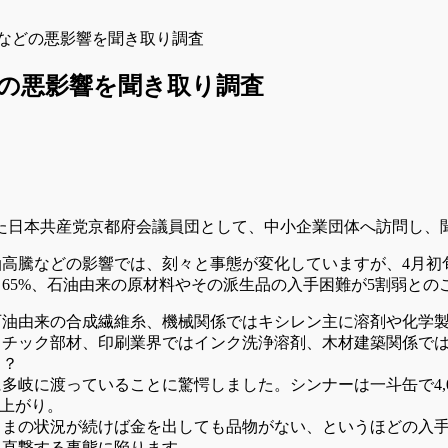
などの悪影響を聞き取り調査
の悪影響を聞き取り調査
げた日本共産党京都府会議員団として、中小企業団体へ訪問し、
油高騰などの影響では、刻々と事態が変化していますが、4月初
65%、石油由来の原材料やその派生品の入手困難が5割弱との
石油由来の合成繊維糸、機械関係ではキシレン主に溶剤や化学
スチック部材、印刷業界ではインク洗浄溶剤、木材建築関係で
！？
多岐に渡っていることに驚愕しました。シンナーは一斗缶で4,00
値上がり。
ままの状況が続けば金を出しても品物がない、というほどの入
に直撃する事態に陥ります。