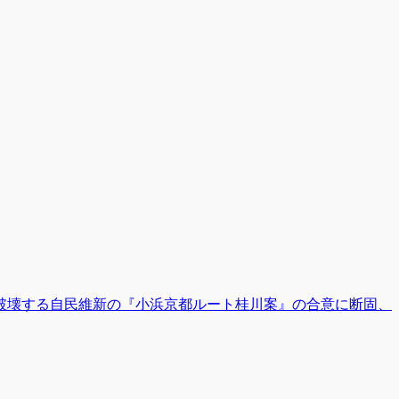
破壊する自民維新の『小浜京都ルート桂川案』の合意に断固、