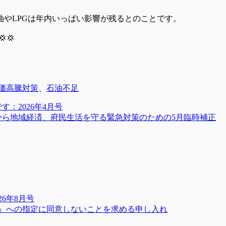
やLPGは年内いっぱい影響が残るとのことです。
💢
価高騰対策
、
石油不足
：2026年4月号
から地域経済、府民生活を守る緊急対策のための5月臨時補正
6年8月号
』への指定に同意しないことを求める申し入れ