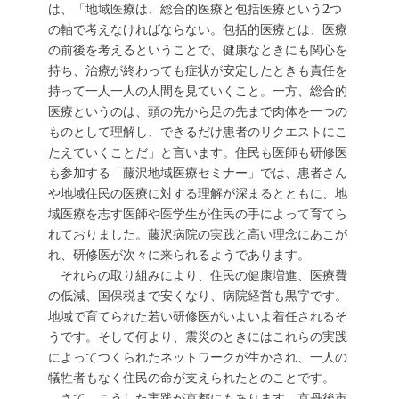
は、「地域医療は、総合的医療と包括医療という2つ
の軸で考えなければならない。包括的医療とは、医療
の前後を考えるということで、健康なときにも関心を
持ち、治療が終わっても症状が安定したときも責任を
持って一人一人の人間を見ていくこと。一方、総合的
医療というのは、頭の先から足の先まで肉体を一つの
ものとして理解し、できるだけ患者のリクエストにこ
たえていくことだ」と言います。住民も医師も研修医
も参加する「藤沢地域医療セミナー」では、患者さん
や地域住民の医療に対する理解が深まるとともに、地
域医療を志す医師や医学生が住民の手によって育てら
れておりました。藤沢病院の実践と高い理念にあこが
れ、研修医が次々に来られるようであります。
それらの取り組みにより、住民の健康増進、医療費
の低減、国保税まで安くなり、病院経営も黒字です。
地域で育てられた若い研修医がいよいよ着任されるそ
うです。そして何より、震災のときにはこれらの実践
によってつくられたネットワークが生かされ、一人の
犠牲者もなく住民の命が支えられたとのことです。
さて、こうした実践が京都にもあります。京丹後市