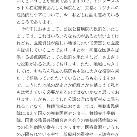
いくということが重要でありますので、ドクターズネ
ットや在宅療養あんしん病院など、京都オリジナルの
包括的なケアについて、今、私どもは話を進めている
ところであります。
その中におきまして、公設公営病院の役割といたし
ましては、これはいろいろなものがあると思いますけ
れども、医療資源が厳しい地域において安定した医療
を提供していくことでありますとか、高度な医療を提
供する拠点病院としての役割を果たすなど、さまざま
な役割があると思っております。ただ、地域におきま
しては、もちろん私立の病院も本当に大きな役割を果
たして頑張っていただいているところもありますの
で、こうした地域の歴史とか経緯とかを踏まえて私ど
もは考えていく必要があるのではないかなと思ってお
ります。しかも、こうした公設公営は市町村立に限ら
れることなく、舞鶴市域におきましては、舞鶴市民病
院に加えて国立の舞鶴医療センター、舞鶴赤十字病
院、国家公務員共済組合連合会立の舞鶴共済病院の4
つの公的病院が併存しております。医療資源というも
のが限られている中で、診療科の重複や一人診療科が