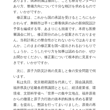
あります。病床削減は撤回し、こども療育センターの
あり方、整備方向について十分な検討を求めるもので
す。いかがですか。
修正案は、これから国の承認を受けるところにもか
かわらず、舞鶴市は早々に療養病床のみの新病院設計
予算を編成する等、あまりにも拙速です。本府も医療
審議会に対し、修正部分のみしか提案されておりませ
ん。当初計画との整合性がとれないからではありませ
んか。このままの修正案を国へ提出されるおつもりで
しょうか。こうしたやり方を知事は認めるのか、ぜひ
お聞かせください。修正案について根本的に見直すべ
きです。いかがですか。
次に、原子力防災計画の見直しと食の安全問題で伺
います。
私は先日、党京都府議団を代表して、国会議員団、
福井県及び近畿各府県議団とともに、経済産業省、環
境省、文部科学省へ「世界一の集中立地点、福井原発
からの撤退と原子力行政の抜本的転換を求める要望
書」を提出し、懇談を行ってまいりました。原発の再