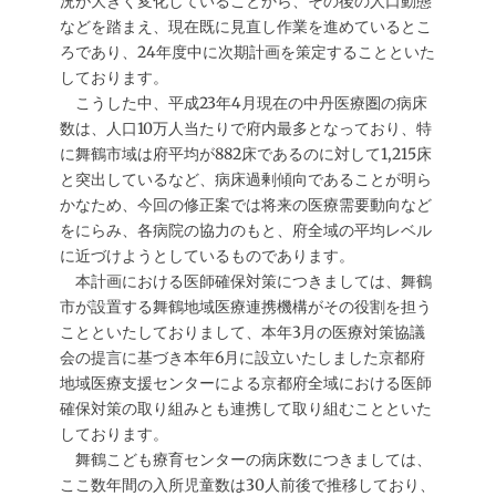
況が大きく変化していることから、その後の人口動態
などを踏まえ、現在既に見直し作業を進めているとこ
ろであり、24年度中に次期計画を策定することといた
しております。
こうした中、平成23年4月現在の中丹医療圏の病床
数は、人口10万人当たりで府内最多となっており、特
に舞鶴市域は府平均が882床であるのに対して1,215床
と突出しているなど、病床過剰傾向であることが明ら
かなため、今回の修正案では将来の医療需要動向など
をにらみ、各病院の協力のもと、府全域の平均レベル
に近づけようとしているものであります。
本計画における医師確保対策につきましては、舞鶴
市が設置する舞鶴地域医療連携機構がその役割を担う
ことといたしておりまして、本年3月の医療対策協議
会の提言に基づき本年6月に設立いたしました京都府
地域医療支援センターによる京都府全域における医師
確保対策の取り組みとも連携して取り組むことといた
しております。
舞鶴こども療育センターの病床数につきましては、
ここ数年間の入所児童数は30人前後で推移しており、