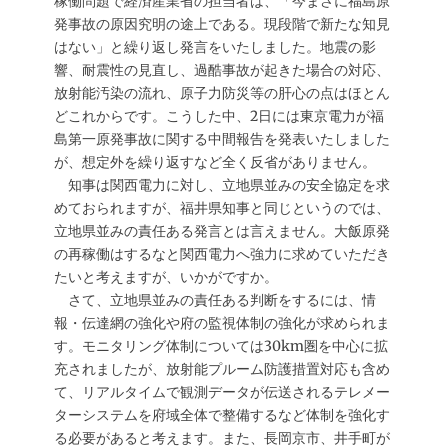
稼働問題で経済産業省の担当者は、「今まさに福島原
発事故の原因究明の途上である。現段階で新たな知見
はない」と繰り返し発言をいたしました。地震の影
響、耐震性の見直し、過酷事故が起きた場合の対応、
放射能汚染の流れ、原子力防災等の肝心の点はほとん
どこれからです。こうした中、2日には東京電力が福
島第一原発事故に関する中間報告を発表いたしました
が、想定外を繰り返すなど全く反省がありません。
知事は関西電力に対し、立地県並みの安全協定を求
めておられますが、福井県知事と同じというのでは、
立地県並みの責任ある発言とは言えません。大飯原発
の再稼働はするなと関西電力へ強力に求めていただき
たいと考えますが、いかがですか。
さて、立地県並みの責任ある判断をするには、情
報・伝達網の強化や府の監視体制の強化が求められま
す。モニタリング体制については30km圏を中心に拡
充されましたが、放射能プルーム防護措置対応も含め
て、リアルタイムで観測データが伝送されるテレメー
ターシステムを府域全体で整備するなど体制を強化す
る必要があると考えます。また、長岡京市、井手町が