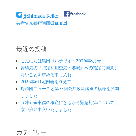
ョ
投
ン
稿:
@Shimada_Keiko
共産党京都府議団Channel
最近の投稿
こんにちは島田けい子です：2026年8月号
舞鶴港の『特定利用空港・港湾』への指定に同意し
ないことを求める申し入れ
2026年6月定例会を終えて
府議団ニュースと第73回公共政策講座の模様を公開
しました
（株）全東信の破産にともなう緊急対策について、
京都府に申入いたしました
カテゴリー