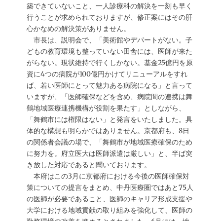
築できていないこと、一人診療科の解決を一刻も早く
行うことが求められておりますが、修正案にはその肝
心かなめの解決策がありません。
市長は、説明会で、「美術館やデパートがない。子
どもの教育環境も整っていない田舎には、医師が来た
がらない。現状維持で行くしかない。基金25億円を原
資に4つの病院が100億円かけてリニューアルをすれ
ば、若い医師にとって魅力ある病院になる」と言って
いますが、「医師確保などを含め、病院間の連携は舞
鶴地域医療連携機構が役割を果たす」としながら、
「舞鶴市には権限はない」と発言をいたしました。具
体的な構想も明らかではありません。京都府も、8日
の関係者会議の場で、「舞鶴市が地域医療確保のため
に努力を。府立医大は医師派遣は厳しい」と、半ば突
き放した対応であると聞いております。
本府はこの3月に京都府における今後の医師確保対
策についての提言をまとめ、中丹医療圏ではあと75人
の医師が必要であること、医師のキャリア形成支援や
大学における地域貢献の取り組みを強化して、医師の