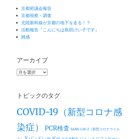
京都府議会報告
京都視察・調査
北陸新幹線が京都の地下を走る！？
活動報告『こんにちは島田けい子です』
雑感
アーカイブ
ア
ー
カ
イ
トピックのタグ
ブ
COVID-19（新型コロナ感
染症）
PCR検査
SARS-CoV-2（新型コロナウイル
Xバンドレーダー
ジェントリフィケーシ
ス）
カラ水料金