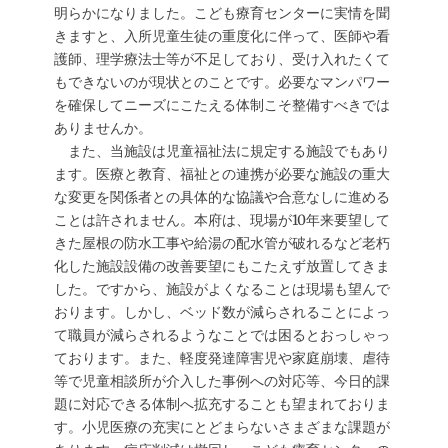
明らかになりました。こども療育センターに実情を聞
きますと、入所児童生徒の重度化に伴って、医師や看
護師、理学療法士等が不足しており、受け入れたくて
もできないのが現状とのことです。必要なマンパワー
を確保してニーズにこたえる体制こそ整備すべきでは
ありませんか。
また、当施設は児童福祉法に規定する施設でもあり
ます。医療と教育、福祉との連携が必要な施設の重大
な変更を関係者との具体的な協議や合意なしに進める
ことは許されません。本府は、現場が10年来要望して
きた屋根の防水工事や給湯の配水管が破れるなど老朽
化した施設設備の改善要望にもこたえず放置してきま
した。ですから、施設がよくなることは現場も望んで
おります。しかし、ベッド数が減らされることによっ
て職員が減らされるようなことでは困るとおっしゃっ
ております。また、軽度発達障害児や家庭崩壊、虐待
等で児童相談所が介入した事例への対応等、今日的課
題に対応できる体制へ拡充することも望まれておりま
す。小児医療の充実にとどまらないさまざまな課題が