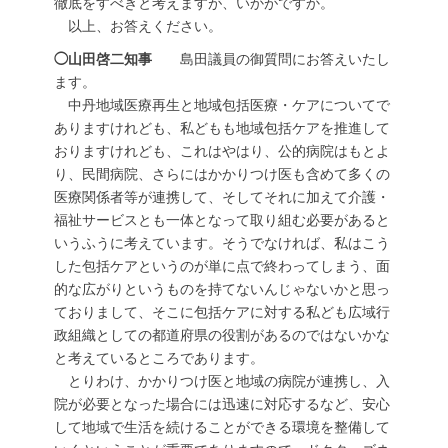
徹底をすべきと考えますが、いかがですか。
以上、お答えください。
◯山田啓二知事
島田議員の御質問にお答えいたし
ます。
中丹地域医療再生と地域包括医療・ケアについてで
ありますけれども、私どもも地域包括ケアを推進して
おりますけれども、これはやはり、公的病院はもとよ
り、民間病院、さらにはかかりつけ医も含めて多くの
医療関係者等が連携して、そしてそれに加えて介護・
福祉サービスとも一体となって取り組む必要があると
いうふうに考えています。そうでなければ、私はこう
した包括ケアというのが単に点で終わってしまう、面
的な広がりというものを持てないんじゃないかと思っ
ておりまして、そこに包括ケアに対する私ども広域行
政組織としての都道府県の役割があるのではないかな
と考えているところであります。
とりわけ、かかりつけ医と地域の病院が連携し、入
院が必要となった場合には迅速に対応するなど、安心
して地域で生活を続けることができる環境を整備して