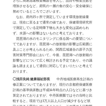
さらに簡易迅速検査機器を導入し、品目や検査点数を
増加させるなど、府民の一層の食の安心・安全確保に
努めているところでございます。
なお、府内15ヶ所で測定しています環境放射線量
は、現在に至るまで通常の値であり、保健環境研究所
で測定している定時降下物も大きな変化は認められ
ず、水源への影響はないものと考えております。
琵琶湖の水のモニタリングに係る国への要望につい
てでありますが、琵琶湖への放射能の影響は広範囲に
及ぶことが考えられるため、関西広域連合の原子力災
害対策専門部会において、今後、琵琶湖への放射能の
影響などについて広く検討される予定であり、その議
論も踏まえまして適切に対応してまいりたいと考えて
おります。
◯浅田良純 健康福祉部長
中丹地域医療再生計画の
修正案についてでありますが、現行の京都府保健医療
計画の基準病床数は平成14年時点の人口などに基づき
算定されておりますが、中丹医療圏ではその当時と比
較すると、現在では1万人以上人口が減少するなど状