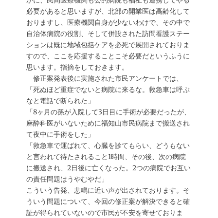
かに、民間医療機関も公的病院も福祉も連携してやる
必要があると思いますが、北部の開業医は高齢化して
おりますし、医療機関自身が少ないわけで、その中で
自治体病院の役割、そして併設された訪問看護ステー
ションは既に地域包括ケアを必死で展開されておりま
すので、ここを応援することこそ必要だというふうに
思います。指摘をしておきます。
修正案発表後に実施された市民アンケートでは、
「死ぬほど重症でないと病院に来るな。救急車は呼ぶ
なと電話で断られた」
「8ヶ月の孫が入院して3日目に手術が必要だったが、
麻酔科医がいないために福知山市民病院まで搬送され
て夜中に手術をした」
「救急車で運ばれて、心臓を診てもらい、どうもない
と言われて待たされること1時間、その後、次の病院
に搬送され、2日後に亡くなった。2つの病院でお互い
の責任問題はうやむやだ」
こういう告発、悲鳴に近い声が出されております。そ
ういう問題について、今回の修正案が解決できると確
証が得られていないので市民が不安を寄せておりま