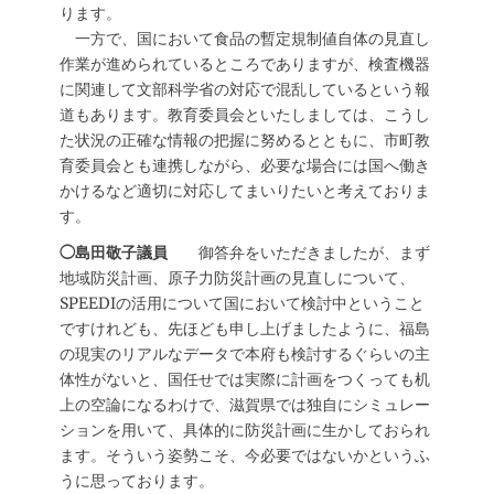
ります。
一方で、国において食品の暫定規制値自体の見直し
作業が進められているところでありますが、検査機器
に関連して文部科学省の対応で混乱しているという報
道もあります。教育委員会といたしましては、こうし
た状況の正確な情報の把握に努めるとともに、市町教
育委員会とも連携しながら、必要な場合には国へ働き
かけるなど適切に対応してまいりたいと考えておりま
す。
◯島田敬子議員
御答弁をいただきましたが、まず
地域防災計画、原子力防災計画の見直しについて、
SPEEDIの活用について国において検討中ということ
ですけれども、先ほども申し上げましたように、福島
の現実のリアルなデータで本府も検討するぐらいの主
体性がないと、国任せでは実際に計画をつくっても机
上の空論になるわけで、滋賀県では独自にシミュレー
ションを用いて、具体的に防災計画に生かしておられ
ます。そういう姿勢こそ、今必要ではないかというふ
うに思っております。