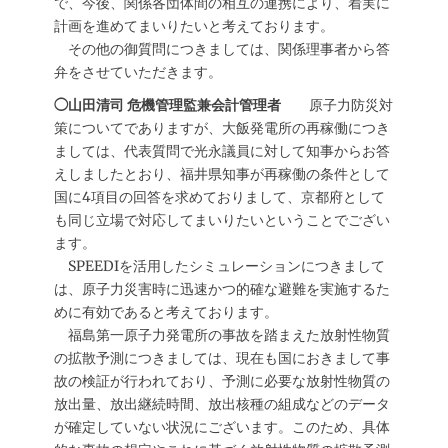
で、今後、関係各団体間の相互の連携により、着実に
計画を進めてまいりたいと考えております。
その他の御質問につきましては、関係理事者から答
弁をさせていただきます。
◯山田清司 危機管理監兼会計管理者
原子力防災対
策についてでありますが、大飯発電所の再稼働につき
ましては、代表質問で光永議員に対して知事からお答
えしましたとおり、福井県知事が再稼働の条件として
国に4項目の回答を求めておりまして、京都府として
も同じ立場で対応してまいりたいということでござい
ます。
SPEEDIを活用したシミュレーションにつきまして
は、原子力災害時に迅速かつ的確な避難を実施するた
めに有効であると考えております。
福島第一原子力発電所の事故を踏まえた放射性物質
の拡散予測につきましては、現在も国におきまして事
故の検証が行われており、予測に必要な放射性物質の
放出量、放出継続時間、放出核種の組成などのデータ
が確定していない状況にございます。このため、具体