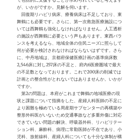
で包括的に支援することが求められていると考えます
が、いかがですか。見解を伺います。
回復期リハビリ病床、療養病床は不足しており、東
舞鶴にも必要です。さらに、第一次救急医療施設につ
いては西舞鶴も強化しなければなりません。人工透析
の施設が西舞鶴に必要という声もあります。東西バラ
ンスを考えるなら、地域全体の住民ニーズに照らして
何が必要か検討されなければならないはずです。さら
に、中丹地域は、京都府保健医療計画の基準病床数
2,546床に対し257床の不足と、府内6医療圏域で最大
の不足数となっております。これで200床の削減では
計画との整合性がとれないではありませんか。いかが
ですか。
第2の問題は、本府がこれまで舞鶴の地域医療の現
状と課題について指摘をした、産婦人科医師の不足に
より困難を極めている周産期サブセンターの再構築や
整形外科医がいないため交通事故など多重外傷に対応
できていない問題の解決、呼吸器外科、リハビリテー
ション科、麻酔科、病理に常勤医師が不在であり、小
児科、放射線科、産婦人科についても十分な体制が構