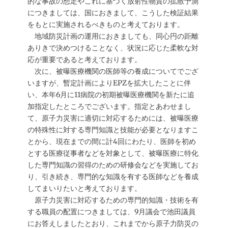
的な事故の想定やこれに基づく放射性物質の拡散予測
につきましては、国におきまして、こうした検証結果
をもとに実施されるべきものと考えております。
地域防災計画の運用におきましても、同心円の距離
ありきで決めつけることなく、状況に応じた柔軟な対
応が重要であると考えております。
次に、被曝医療機関の医師等の養成についてでござ
いますが、暫定計画によりEPZを拡大したことに伴
い、本年6月に11病院の初期被曝医療機関を新たに追
加指定したところでございます。指定とあわせまし
て、原子力災害に適切に対応するためには、被曝医療
の特殊性に対する専門知識と技能が必要となりますこ
とから、現在までの間に計4回にわたり、医師を初め
とする医療従事者などを対象として、被曝医療に特化
した専門知識の習得のための研修会などを実施してお
り、引き続き、専門的な知識を有する医師などを養成
してまいりたいと考えております。
原子力災害に対応するための専門的知識・技術を有
する職員の配置につきましては、9月議会で池田議員
にお答えしましたとおり、これまでから原子力防災の