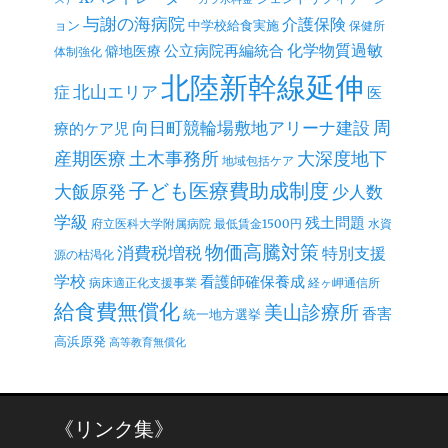
与謝の海病院
介護保険
ョン
中学校給食実施
保健所
公立病院再編統合
化学物質過敏
僻地医療
体制強化
北陸新幹線延伸
北山エリア
症
医
周
向日町競輪場敷地アリーナ建設
療的ケア児
産期医療
土木事務所
大深度地下
地域包括ケア
子ども医療費助成制度
大飯原発
少人数
学級
残土問題
府立医科大学附属病院
最低賃金1500円
水資
物価高騰対策
消費税増税
特別支援
源の枯渇化
学校
看護師確保養成
病床適正化支援事業
経ヶ岬通信所
給食費無償化
美山診療所
香害
統一地方選挙
高浜原発
高等教育無償化
《リンク集》