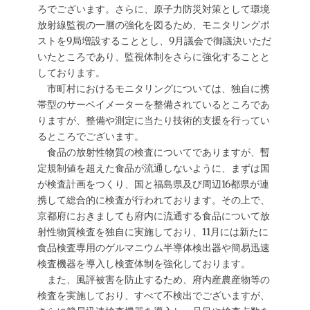
ろでございます。さらに、原子力防災対策として環境
放射線監視の一層の強化を図るため、モニタリングポ
ストを9局増設することとし、9月議会で御議決いただ
いたところであり、監視体制をさらに強化することと
しております。
市町村におけるモニタリングについては、独自に携
帯型のサーベイメーターを整備されているところであ
りますが、整備や測定に当たり技術的支援を行ってい
るところでございます。
食品の放射性物質の検査についてでありますが、暫
定規制値を超えた食品が流通しないように、まずは国
が検査計画をつくり、国と福島県及び周辺16都県が連
携して総合的に検査が行われております。その上で、
京都府におきましても府内に流通する食品について放
射性物質検査を独自に実施しており、11月には新たに
食品検査専用のゲルマニウム半導体検出器や簡易迅速
検査機器を導入し検査体制を強化しております。
また、風評被害を防止するため、府内産農産物等の
検査を実施しており、すべて不検出でございますが、