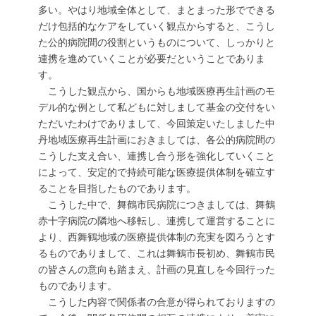
多い。やはり地域全体として、まとまった形でできる
だけ包括的なケアをしていく観点からすると、こうし
た公的病院間の役割というものについて、しっかりと
連携を進めていくことが必要だということでありま
す。
こうした観点から、国からも地域医療再生計画のモ
デル的な例として私どもに対しまして基金の交付をい
ただいたわけでありまして、今回策定いたしました中
丹地域医療再生計画におきましては、各公的病院間の
こうした支え合い、連携し合う形を強化していくこと
によって、安定的で持続可能な医療提供体制を確立す
ることを目指したものであります。
こうした中で、舞鶴市民病院につきましては、舞鶴
赤十字病院の隣地へ移転し、連携して運営することに
より、西舞鶴地域の医療提供体制の充実を図ろうとす
るものでありまして、これは舞鶴市長初め、舞鶴市民
の皆さんの意向も踏まえ、計画の見直しを今回行った
ものであります。
こうした内容で関係者の合意が得られておりますの