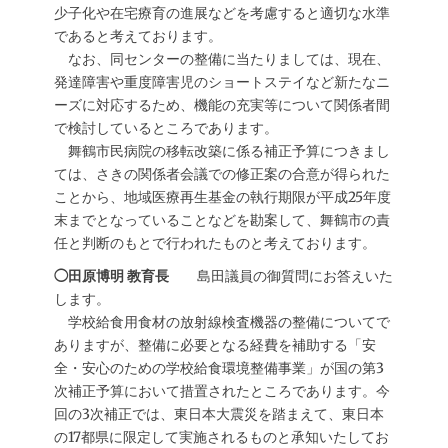
少子化や在宅療育の進展などを考慮すると適切な水準
であると考えております。
なお、同センターの整備に当たりましては、現在、
発達障害や重度障害児のショートステイなど新たなニ
ーズに対応するため、機能の充実等について関係者間
で検討しているところであります。
舞鶴市民病院の移転改築に係る補正予算につきまし
ては、さきの関係者会議での修正案の合意が得られた
ことから、地域医療再生基金の執行期限が平成25年度
末までとなっていることなどを勘案して、舞鶴市の責
任と判断のもとで行われたものと考えております。
◯田原博明 教育長
島田議員の御質問にお答えいた
します。
学校給食用食材の放射線検査機器の整備についてで
ありますが、整備に必要となる経費を補助する「安
全・安心のための学校給食環境整備事業」が国の第3
次補正予算において措置されたところであります。今
回の3次補正では、東日本大震災を踏まえて、東日本
の17都県に限定して実施されるものと承知いたしてお