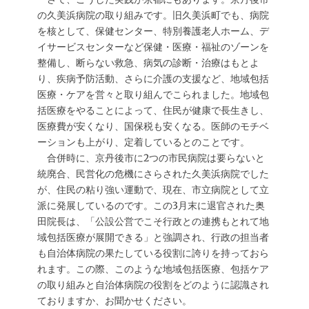
の久美浜病院の取り組みです。旧久美浜町でも、病院
を核として、保健センター、特別養護老人ホーム、デ
イサービスセンターなど保健・医療・福祉のゾーンを
整備し、断らない救急、病気の診断・治療はもとよ
り、疾病予防活動、さらに介護の支援など、地域包括
医療・ケアを営々と取り組んでこられました。地域包
括医療をやることによって、住民が健康で長生きし、
医療費が安くなり、国保税も安くなる。医師のモチベ
ーションも上がり、定着しているとのことです。
合併時に、京丹後市に2つの市民病院は要らないと
統廃合、民営化の危機にさらされた久美浜病院でした
が、住民の粘り強い運動で、現在、市立病院として立
派に発展しているのです。この3月末に退官された奥
田院長は、「公設公営でこそ行政との連携もとれて地
域包括医療が展開できる」と強調され、行政の担当者
も自治体病院の果たしている役割に誇りを持っておら
れます。この際、このような地域包括医療、包括ケア
の取り組みと自治体病院の役割をどのように認識され
ておりますか、お聞かせください。