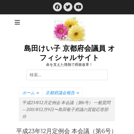
コ
Facebook
Twitter
ン
YouTube
テ
ン
ツ
へ
ス
島田けい子 京都府会議員 オ
キ
フィシャルサイト
ッ
プ
命を支えた情熱で府政改革！
検
索:
ホーム
»
京都府議会報告
»
平成23年12月定例会 本会議（第6号） 一般質問
―2011年12月9日〜島田敬子府議の質疑応答部
分
平成23年12月定例会 本会議（第6号）