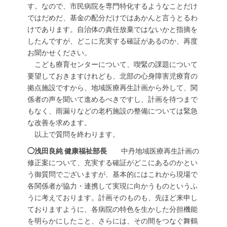
す。なので、市民病院を専門特化するようなことだけ
ではだめだ、基金の配分だけではあかんと言うとるわ
けであります。自治体の責任放棄ではないかと指摘を
したんですが、どこに充実する確証があるのか、再度
お聞かせください。
こども療育センターについて、喫緊の課題について
要望しておきますけれども、北部の心身障害児療育の
拠点施設ですから、地域医療再生計画から外して、関
係者の声を聞いて進めるべきですし、計画を待つまで
もなく、雨漏りなどの老朽施設の整備については緊急
な改善を求めます。
以上で質問を終わります。
◯浅田良純 健康福祉部長
中丹地域医療再生計画の
修正案について、充実する確証がどこにあるのかとい
う御質問でございますが、基本的にはこれから現場で
各関係者が協力・連携して実現に向かうものというふ
うに考えております。計画そのものも、先ほど来申し
ておりますように、各病院の特色を生かした分担機能
を明らかにしたこと、さらには、その間をつなぐ舞鶴