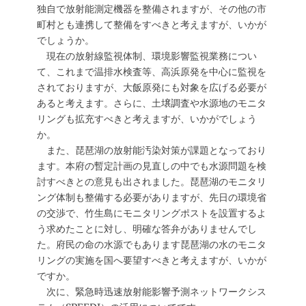
独自で放射能測定機器を整備されますが、その他の市
町村とも連携して整備をすべきと考えますが、いかが
でしょうか。
現在の放射線監視体制、環境影響監視業務につい
て、これまで温排水検査等、高浜原発を中心に監視を
されておりますが、大飯原発にも対象を広げる必要が
あると考えます。さらに、土壌調査や水源地のモニタ
リングも拡充すべきと考えますが、いかがでしょう
か。
また、琵琶湖の放射能汚染対策が課題となっており
ます。本府の暫定計画の見直しの中でも水源問題を検
討すべきとの意見も出されました。琵琶湖のモニタリ
ング体制も整備する必要がありますが、先日の環境省
の交渉で、竹生島にモニタリングポストを設置するよ
う求めたことに対し、明確な答弁がありませんでし
た。府民の命の水源でもあります琵琶湖の水のモニタ
リングの実施を国へ要望すべきと考えますが、いかが
ですか。
次に、緊急時迅速放射能影響予測ネットワークシス