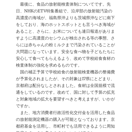
最後に、食品の放射能検査体制についてです。先
日、NHKのETV特集番組で、沿岸部の放射能汚染の
高濃度の海域が、福島県沖よりも茨城県沖などに南下
をしており、海のホットスポットとも言うべき海域が
あること、さらに、お米についても連日報道がありま
すように高濃度のセシウムが検出される等の事態、さ
らには赤ちゃんの粉ミルクまで汚染されていることが
大問題になっています。安全な食べ物を子どもたちに
安心して食べてもらえるよう、改めて学校給食食材の
検査体制の強化を求めるものです。
国の補正予算で学校給食の放射能検査機器の整備費
が予算化されましたが、その対象は17県にとどまり、
京都府は配分なしとされました。食材は全国規模で流
通をしているのです。改めて、国に対して予算の拡充
と対象地域の拡大を要望すべきと考えますが、いかが
ですか。
また、地方消費者行政活性化交付金を活用した食品
の放射能測定機器の購入が可能となっております。京
都府基金を活用し、市町村でも活用できるように周知