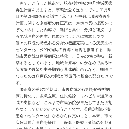
さて、こうした観点で、現在検討中の中丹地域医療
再生計画を見ますと、事態は全く逆さまです。11月8
日の第2回関係者会議で了承された中丹地域医療再生
計画に関する京都府の修正案は、舞鶴市長の提案をほ
ぼ丸のみにした内容で、選択と集中、分担と連携によ
る地域医療の再生、東西のバランスに留意しつつ、
個々の病院の特色ある分野の機能充実による疾患別の
センター化、公的4病院の再編・連携を推進する、舞
鶴市民病院は療養病床に特化し、日赤の横に移転、新
築するとしています。地域医療再生のかなめである医
師確保の展望や中長期的な具体的計画もなく、明瞭に
なったのは病床数の削減と25億円の基金の配分だけで
す。
修正案の第1の問題は、市民病院の役割を療養型病
床に特化し、救急医療、住民健診、リハビリや過疎地
域の支援など、これまで市民病院が果たしてきた役割
をなくしていいのかということです。公的3病院が疾
患別のセンター化になるなら尚更のこと、本来、市民
病院は総合医療を提供し、保健・医療・介護の分野ま