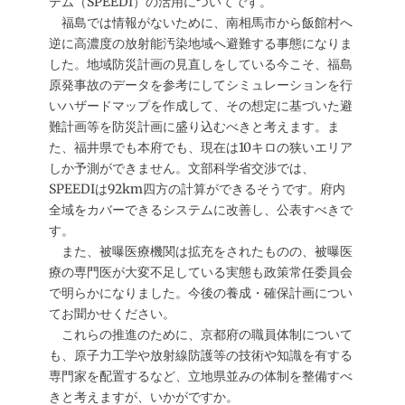
テム（SPEEDI）の活用についてです。
福島では情報がないために、南相馬市から飯館村へ
逆に高濃度の放射能汚染地域へ避難する事態になりま
した。地域防災計画の見直しをしている今こそ、福島
原発事故のデータを参考にしてシミュレーションを行
いハザードマップを作成して、その想定に基づいた避
難計画等を防災計画に盛り込むべきと考えます。ま
た、福井県でも本府でも、現在は10キロの狭いエリア
しか予測ができません。文部科学省交渉では、
SPEEDIは92km四方の計算ができるそうです。府内
全域をカバーできるシステムに改善し、公表すべきで
す。
また、被曝医療機関は拡充をされたものの、被曝医
療の専門医が大変不足している実態も政策常任委員会
で明らかになりました。今後の養成・確保計画につい
てお聞かせください。
これらの推進のために、京都府の職員体制について
も、原子力工学や放射線防護等の技術や知識を有する
専門家を配置するなど、立地県並みの体制を整備すべ
きと考えますが、いかがですか。