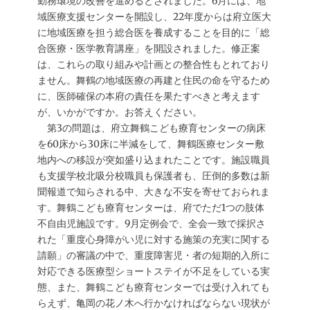
勤務環境の改善を進めるとされました。6月には、地
域医療支援センターを開設し、22年度からは府立医大
に地域医療を担う総合医を養成することを目的に「総
合医療・医学教育講座」を開設されました。修正案
は、これらの取り組みや計画との整合性もとれており
ません。舞鶴の地域医療の再建と住民の命を守るため
に、医師確保の本府の責任を果たすべきと考えます
が、いかがですか。お答えください。
第3の問題は、府立舞鶴こども療育センターの病床
を60床から30床に半減をして、舞鶴医療センター敷
地内への移設が突如盛り込まれたことです。施設職員
も支援学校北吸分校職員も保護者も、圧倒的多数は新
聞報道で知らされる中、大きな不安を寄せておられま
す。舞鶴こども療育センターは、府でただ1つの肢体
不自由児施設です。9月定例会で、全会一致で採択さ
れた「重度心身障がい児に対する施策の充実に関する
請願」の審議の中で、重度障害児・者の短期的入所に
対応できる医療型ショートステイが不足をしている実
態、また、舞鶴こども療育センターでは受け入れても
らえず、亀岡の花ノ木へ行かなければならない現状が