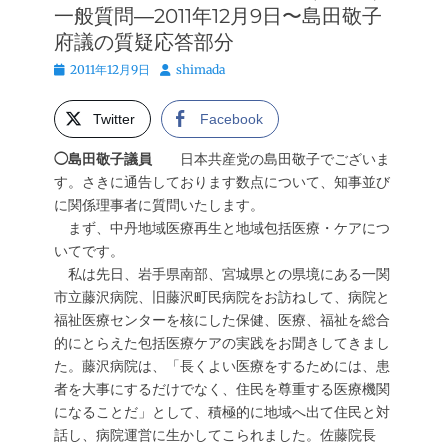
一般質問―2011年12月9日〜島田敬子
府議の質疑応答部分
投
投
2011年12月9日
shimada
稿
稿
日
者
Twitter
Facebook
◯島田敬子議員
日本共産党の島田敬子でございま
す。さきに通告しております数点について、知事並び
に関係理事者に質問いたします。
まず、中丹地域医療再生と地域包括医療・ケアにつ
いてです。
私は先日、岩手県南部、宮城県との県境にある一関
市立藤沢病院、旧藤沢町民病院をお訪ねして、病院と
福祉医療センターを核にした保健、医療、福祉を総合
的にとらえた包括医療ケアの実践をお聞きしてきまし
た。藤沢病院は、「長くよい医療をするためには、患
者を大事にするだけでなく、住民を尊重する医療機関
になることだ」として、積極的に地域へ出て住民と対
話し、病院運営に生かしてこられました。佐藤院長