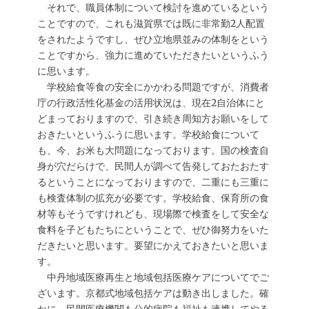
それで、職員体制について検討を進めているという
ことですので、これも滋賀県では既に非常勤2人配置
をされたようですし、ぜひ立地県並みの体制をという
ことですから、強力に進めていただきたいというふう
に思います。
学校給食等食の安全にかかわる問題ですが、消費者
庁の行政活性化基金の活用状況は、現在2自治体にと
どまっておりますので、引き続き周知方お願いをして
おきたいというふうに思います。学校給食について
も、今、お米も大問題になっております。国の検査自
身が穴だらけで、民間人が調べて告発しておたおたす
るということになっておりますので、二重にも三重に
も検査体制の拡充が必要です。学校給食、保育所の食
材等もそうですけれども、現場際で検査をして安全な
食料を子どもたちにということで、ぜひ御努力をいた
だきたいと思います。要望にかえておきたいと思いま
す。
中丹地域医療再生と地域包括医療ケアについてでご
ざいます。京都式地域包括ケアは動き出しました。確