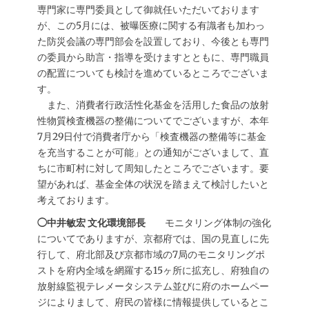
専門家に専門委員として御就任いただいております
が、この5月には、被曝医療に関する有識者も加わっ
た防災会議の専門部会を設置しており、今後とも専門
の委員から助言・指導を受けますとともに、専門職員
の配置についても検討を進めているところでございま
す。
また、消費者行政活性化基金を活用した食品の放射
性物質検査機器の整備についてでございますが、本年
7月29日付で消費者庁から「検査機器の整備等に基金
を充当することが可能」との通知がございまして、直
ちに市町村に対して周知したところでございます。要
望があれば、基金全体の状況を踏まえて検討したいと
考えております。
◯中井敏宏 文化環境部長
モニタリング体制の強化
についてでありますが、京都府では、国の見直しに先
行して、府北部及び京都市域の7局のモニタリングポ
ストを府内全域を網羅する15ヶ所に拡充し、府独自の
放射線監視テレメータシステム並びに府のホームペー
ジによりまして、府民の皆様に情報提供しているとこ