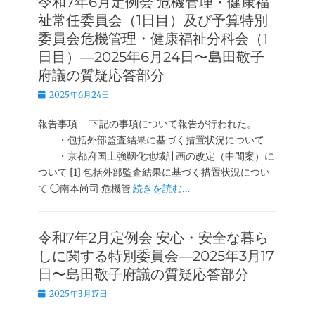
令和7年6月定例会 危機管理・健康福
祉常任委員会（1日目）及び予算特別
委員会危機管理・健康福祉分科会（1
日目）―2025年6月24日〜島田敬子
府議の質疑応答部分
投
2025年6月24日
稿
日
報告事項 下記の事項について報告が行われた。
・包括外部監査結果に基づく措置状況について
・京都府国土強靱化地域計画の改定（中間案）に
ついて [1] 包括外部監査結果に基づく措置状況につい
て ◯南本尚司 危機管
続きを読む…
令和7年2月定例会 安心・安全な暮ら
しに関する特別委員会―2025年3月17
日〜島田敬子府議の質疑応答部分
投
2025年3月17日
稿