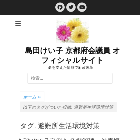
コ
Facebook
Twitter
ン
YouTube
テ
ン
ツ
へ
ス
島田けい子 京都府会議員 オ
キ
フィシャルサイト
ッ
プ
命を支えた情熱で府政改革！
検
索:
ホーム
»
以下のタグがついた投稿:
避難所生活環境対策
タグ:
避難所生活環境対策