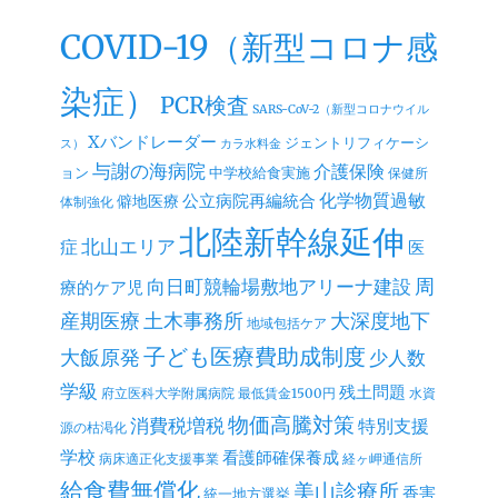
ブ
COVID-19（新型コロナ感
染症）
PCR検査
SARS-CoV-2（新型コロナウイル
Xバンドレーダー
ジェントリフィケーシ
ス）
カラ水料金
与謝の海病院
介護保険
ョン
中学校給食実施
保健所
公立病院再編統合
化学物質過敏
僻地医療
体制強化
北陸新幹線延伸
北山エリア
症
医
周
向日町競輪場敷地アリーナ建設
療的ケア児
産期医療
土木事務所
大深度地下
地域包括ケア
子ども医療費助成制度
大飯原発
少人数
学級
残土問題
府立医科大学附属病院
最低賃金1500円
水資
物価高騰対策
消費税増税
特別支援
源の枯渇化
学校
看護師確保養成
病床適正化支援事業
経ヶ岬通信所
給食費無償化
美山診療所
香害
統一地方選挙