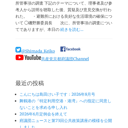
日
所管事項の調査 下記のテーマについて、理事者及び参
考人から説明を聴取した後、質疑及び意見交換が行わ
れた。 ・避難所における良好な生活環境の確保につ
いて ◯磯野勝委員長 次に、所管事項の調査につい
てでありますが、本日の
続きを読む…
@Shimada_Keiko
共産党京都府議団Channel
最近の投稿
こんにちは島田けい子です：2026年8月号
舞鶴港の『特定利用空港・港湾』への指定に同意し
ないことを求める申し入れ
2026年6月定例会を終えて
府議団ニュースと第73回公共政策講座の模様を公開
しました