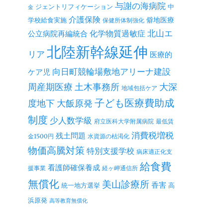
与謝の海病院
ジェントリフィケーション
中
金
介護保険
僻地医療
学校給食実施
保健所体制強化
北山エ
公立病院再編統合
化学物質過敏症
北陸新幹線延伸
リア
医療的
向日町競輪場敷地アリーナ建設
ケア児
周産期医療
土木事務所
大深
地域包括ケア
子ども医療費助成
度地下
大飯原発
制度
少人数学級
府立医科大学附属病院
最低賃
消費税増税
残土問題
金1500円
水資源の枯渇化
物価高騰対策
特別支援学校
病床適正化支
給食費
看護師確保養成
援事業
経ヶ岬通信所
無償化
美山診療所
香害
統一地方選挙
高
浜原発
高等教育無償化