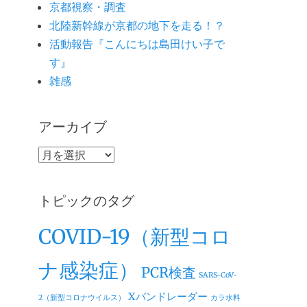
京都視察・調査
北陸新幹線が京都の地下を走る！？
活動報告『こんにちは島田けい子で
す』
雑感
アーカイブ
ア
ー
カ
トピックのタグ
イ
ブ
COVID-19（新型コロ
ナ感染症）
PCR検査
SARS-CoV-
Xバンドレーダー
2（新型コロナウイルス）
カラ水料