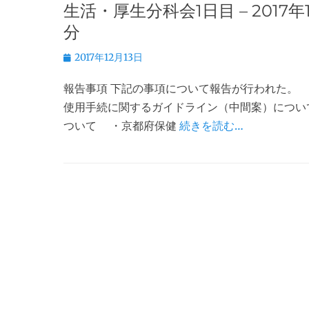
生活・厚生分科会1日目 – 201
分
投
2017年12月13日
稿
報告事項 下記の事項について報告が行われた。
日
使用手続に関するガイドライン（中間案）につい
ついて ・京都府保健
続きを読む…