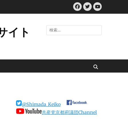
Facebook
Twitter
YouTube
サイト
検
索:
検
索
@Shimada_Keiko
共産党京都府議団Channel