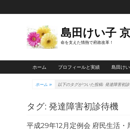
コ
ン
テ
ン
島田けい子 
ツ
へ
命を支えた情熱で府政改革！
ス
キ
メインメニュー
ッ
ホーム
プロフィールと実績
島田けい
プ
ホーム
»
以下のタグがついた投稿:
発達障害初診
タグ:
発達障害初診待機
平成29年12月定例会 府民生