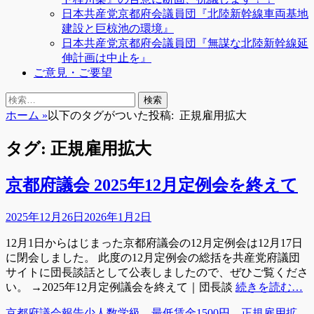
日本共産党京都府会議員団『北陸新幹線車両基地
建設と巨椋池の環境』
日本共産党京都府会議員団『無謀な北陸新幹線延
伸計画は中止を』
ご意見・ご要望
検
検
索
索:
ホーム
»
以下のタグがついた投稿:
正規雇用拡大
タグ:
正規雇用拡大
京都府議会 2025年12月定例会を終えて
投
2025年12月26日
2026年1月2日
稿
12月1日からはじまった京都府議会の12月定例会は12月17日
日
に閉会しました。 此度の12月定例会の総括を共産党府議団
サイトに団長談話として公表しましたので、ぜひご覧くださ
い。 →2025年12月定例議会を終えて｜団長談
続きを読む…
カ
タ
京都府議会報告
少人数学級
、
最低賃金1500円
、
正規雇用拡