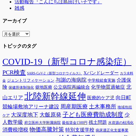
活動報告『こんにちは島田けい子です』
雑感
アーカイブ
ア
ー
トピックのタグ
カ
イ
ブ
COVID-19（新型コロナ感染症）
PCR検査
Xバンドレーダー
SARS-CoV-2（新型コロナウイルス）
カラ水料
与謝の海病院
介護保
ジェントリフィケーション
中学校給食実施
金
険
北
公立病院再編統合
化学物質過敏症
僻地医療
保健所体制強化
北陸新幹線延伸
山エリア
向日町
医療的ケア児
周産期医療
土木事務所
競輪場敷地アリーナ建設
地域包括
子ども医療費助成制度
大深度地下
大飯原発
少
ケア
人数学級
残土問題
府立医科大学附属病院
最低賃金1500円
水資源の枯渇化
物価高騰対策
消費税増税
特別支援学校
病床適正化支援事業