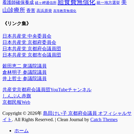
給食費無償化
美
看護師確保養成
統一地方選挙
経ヶ岬通信所
山診療所
香害
高浜原発
高等教育無償化
《リンク集》
日本共産党 中央委員会
日本共産党 京都府委員会
日本共産党 京都府会議員団
日本共産党 京都市会議員団
穀田恵二 衆議院議員
倉林明子 参議院議員
井上哲士 参議院議員
共産党京都府会議員団YouTubeチャンネル
しんぶん赤旗
京都民報Web
Copyright © 2026年
島田けい子 京都府会議員 オフィシャルサ
イト
. All Rights Reserved. | Clean Journal by
Catch Themes
上
ホーム
に