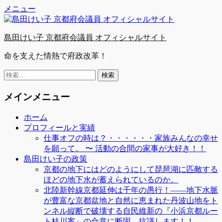
Facebook
Twitter
YouTube
コ
メニュー
ン
テ
島田けい子 京都府会議員 オフィシャルサイト
ン
ツ
命を支えた情熱で府政改革！
へ
ス
検
キ
索:
ッ
メインメニュー
プ
ホーム
プロフィールと実績
仕事オフの時は？・・・・・・家族みんなの幸せ
を願って。 〜 活動の合間の家事が大好き！！
島田けい子の政策
京都の地下にはどのようにして琵琶湖に匹敵する
ほどの地下水が蓄えられているのか。
北陸新幹線京都延伸は千年の愚行！――地下水脈
が豊富な京都盆地と自然に恵まれた丹波山地をト
ンネル縦断で破壊する自民維新の『小浜京都ルー
ト桂川案』の合意に断固、抗議します！！