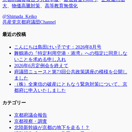
テ
グ
大
、
物価高騰対策
、
高等教育無償化
ゴ
@Shimada_Keiko
リ
共産党京都府議団Channel
ー
最近の投稿
こんにちは島田けい子です：2026年8月号
舞鶴港の『特定利用空港・港湾』への指定に同意しな
いことを求める申し入れ
2026年6月定例会を終えて
府議団ニュースと第73回公共政策講座の模様を公開し
ました
（株）全東信の破産にともなう緊急対策について、京
都府に申入いたしました
カテゴリー
京都府議会報告
京都視察・調査
北陸新幹線が京都の地下を走る！？