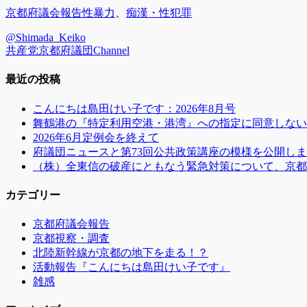
カ
タ
京都府議会報告
性暴力
、
痴漢・性犯罪
テ
グ
@Shimada_Keiko
ゴ
共産党京都府議団Channel
リ
ー
最近の投稿
こんにちは島田けい子です：2026年8月号
舞鶴港の『特定利用空港・港湾』への指定に同意しない
2026年6月定例会を終えて
府議団ニュースと第73回公共政策講座の模様を公開し
（株）全東信の破産にともなう緊急対策について、京都
カテゴリー
京都府議会報告
京都視察・調査
北陸新幹線が京都の地下を走る！？
活動報告『こんにちは島田けい子です』
雑感