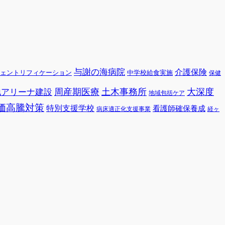
与謝の海病院
介護保険
ェントリフィケーション
中学校給食実施
保健
周産期医療
土木事務所
大深度
地アリーナ建設
地域包括ケア
価高騰対策
特別支援学校
看護師確保養成
病床適正化支援事業
経ヶ