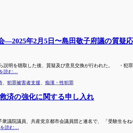
会―2025年2月5日〜島田敬子府議の質疑
から説明を聴取した後、質疑及び意見交換が行われた。 ・犯
を読む…
待
、
犯罪被害者支援
、
痴漢・性犯罪
救済の強化に関する申し入れ
衆議院議員、共産党京都市会議員団と連名で、 「受験生をね
を読む…