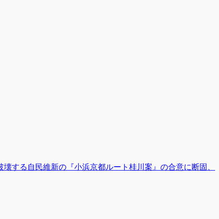
破壊する自民維新の『小浜京都ルート桂川案』の合意に断固、