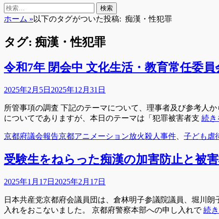
検
検
索
索:
ホーム
»
以下のタグがついた投稿:
痴漢・性犯罪
タグ:
痴漢・性犯罪
令和7年 閉会中 文化生活・教育常任委員
投
2025年2月5日
2025年12月31日
稿
所管事項の調査 下記のテーマについて、理事者及び参考人
日
についてでありますが、本日のテーマは「犯罪被害者支
続き
カ
タ
京都府議会報告
京都アニメーション放火殺人事件
、
子ども虐
テ
グ
ゴ
受験生をねらった痴漢の加害防止と被害
リ
ー
投
2025年1月17日
2025年2月17日
稿
日本共産党京都府会議員団は、倉林明子参議院議員、堀川朗子
日
入れをおこないました。 京都府警察本部への申し入れで
続き