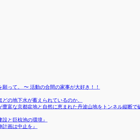
願って。 〜 活動の合間の家事が大好き！！
ほどの地下水が蓄えられているのか。
が豊富な京都盆地と自然に恵まれた丹波山地をトンネル縦断で
建設と巨椋池の環境』
伸計画は中止を』