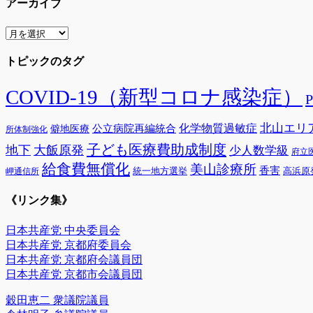
アーカイブ
ア
ー
トピックのタグ
カ
イ
ブ
COVID-19（新型コロナ感染症）
北山エリ
公立病院再編統合
化学物質過敏症
僻地医療
所体制強化
子ども医療費助成制度
地下
大飯原発
少人数学級
府立
給食費無償化
美山診療所
香害
統一地方選挙
高浜原
岬通信所
《リンク集》
日本共産党 中央委員会
日本共産党 京都府委員会
日本共産党 京都府会議員団
日本共産党 京都市会議員団
穀田恵二 衆議院議員