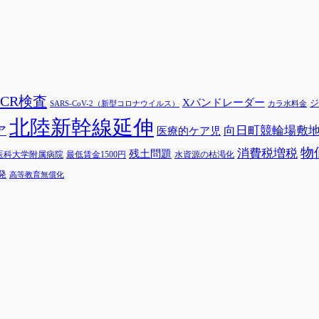
PCR検査
Xバンドレーダー
ジ
SARS-CoV-2（新型コロナウイルス）
カラ水料金
北陸新幹線延伸
ア
向日町競輪場敷
医療的ケア児
物
消費税増税
残土問題
医科大学附属病院
最低賃金1500円
水資源の枯渇化
発
高等教育無償化