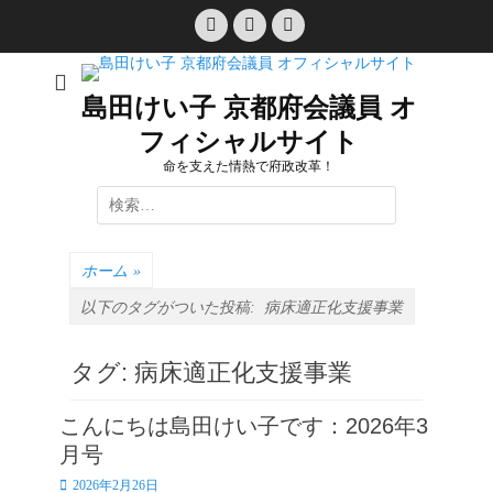
コ
Facebook
Twitter
YouTube
ン
テ
ン
島田けい子 京都府会議員 オ
ツ
フィシャルサイト
へ
ス
命を支えた情熱で府政改革！
キ
検
ッ
索:
プ
ホーム
»
以下のタグがついた投稿:
病床適正化支援事業
タグ:
病床適正化支援事業
こんにちは島田けい子です：2026年3
月号
投
2026年2月26日