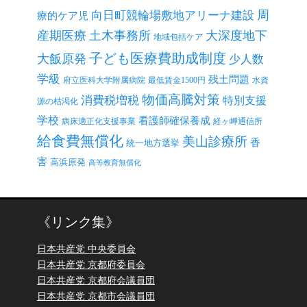
周
向日町競輪場敷地アリーナ建設
療的ケア児
産期医療
土木事務所
大深度地下
地域包括ケア
子ども医療費助成制度
大飯原発
少人数
学級
残土問題
府立医科大学附属病院
最低賃金1500円
水資
物価高騰対策
消費税増税
特別支援
源の枯渇化
学校
看護師確保養成
病床適正化支援事業
経ヶ岬通信所
給食費無償化
美山診療所
香
統一地方選挙
害
高浜原発
高等教育無償化
《リンク集》
日本共産党 中央委員会
日本共産党 京都府委員会
日本共産党 京都府会議員団
日本共産党 京都市会議員団