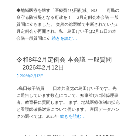
稿
日
◆地域医療を壊す「医療費4兆円削減」NO！ 府民の
命守る防波堤となる府政を！ 2月定例会本会議 一般
質問に立ちました。 突然の総選挙で中断されていた2
月定例会が再開され、私、島田けい子は2月12日の本
会議一般質問に立
続きを読む…
令和8年2月定例会 本会議 一般質問
―2026年2月12日
投
2026年2月12日
稿
日
○島田敬子議員 日本共産党の島田けい子です。先
に通告しています数点について、知事並びに関係理事
者、教育長に質問します。 まず、地域医療体制の拡充
と看護師確保対策について伺います。 帝国データバン
クの調べでは、2025年
続きを読む…