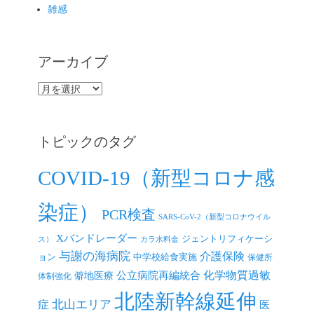
雑感
アーカイブ
ア
ー
カ
イ
トピックのタグ
ブ
COVID-19（新型コロナ感
染症）
PCR検査
SARS-CoV-2（新型コロナウイル
Xバンドレーダー
ジェントリフィケーシ
ス）
カラ水料金
与謝の海病院
介護保険
ョン
中学校給食実施
保健所
公立病院再編統合
化学物質過敏
僻地医療
体制強化
北陸新幹線延伸
北山エリア
症
医