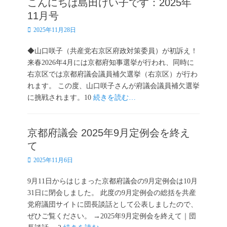
こんにちは島田けい子です：2025年
11月号
投
2025年11月28日
稿
日
◆山口咲子（共産党右京区府政対策委員）が初訴え！
来春2026年4月には京都府知事選挙が行われ、同時に
右京区では京都府議会議員補欠選挙（右京区）が行わ
れます。 この度、山口咲子さんが府議会議員補欠選挙
に挑戦されます。10
続きを読む…
京都府議会 2025年9月定例会を終え
て
投
2025年11月6日
稿
日
9月11日からはじまった京都府議会の9月定例会は10月
31日に閉会しました。 此度の9月定例会の総括を共産
党府議団サイトに団長談話として公表しましたので、
ぜひご覧ください。 →2025年9月定例会を終えて｜団