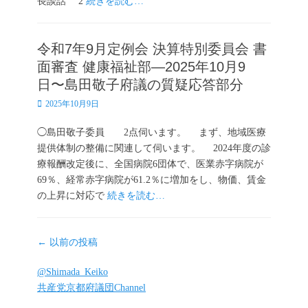
長談話 2
続きを読む…
令和7年9月定例会 決算特別委員会 書
面審査 健康福祉部―2025年10月9
日〜島田敬子府議の質疑応答部分
投
2025年10月9日
稿
日
◯島田敬子委員 2点伺います。 まず、地域医療
提供体制の整備に関連して伺います。 2024年度の診
療報酬改定後に、全国病院6団体で、医業赤字病院が
69％、経常赤字病院が61.2％に増加をし、物価、賃金
の上昇に対応で
続きを読む…
投
←
以前の投稿
稿
ナ
@Shimada_Keiko
ビ
共産党京都府議団Channel
ゲ