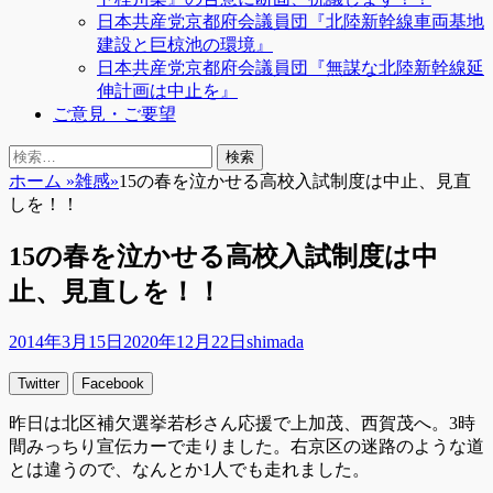
日本共産党京都府会議員団『北陸新幹線車両基地
建設と巨椋池の環境』
日本共産党京都府会議員団『無謀な北陸新幹線延
伸計画は中止を』
ご意見・ご要望
検
検
索
索:
ホーム
»
雑感
»
15の春を泣かせる高校入試制度は中止、見直
しを！！
15の春を泣かせる高校入試制度は中
止、見直しを！！
投
投
2014年3月15日
2020年12月22日
shimada
稿
稿
Twitter
Facebook
日
者
昨日は北区補欠選挙若杉さん応援で上加茂、西賀茂へ。3時
間みっちり宣伝カーで走りました。右京区の迷路のような道
とは違うので、なんとか1人でも走れました。