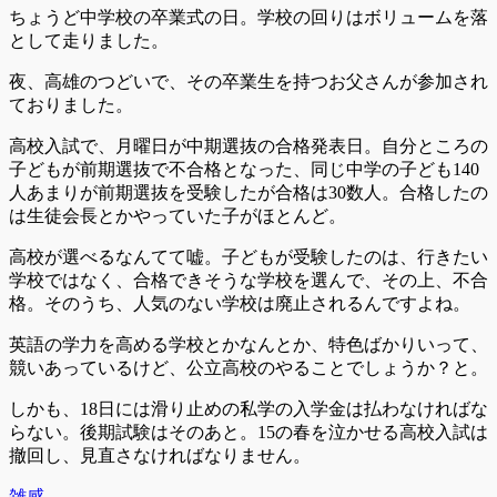
ちょうど中学校の卒業式の日。学校の回りはボリュームを落
として走りました。
夜、高雄のつどいで、その卒業生を持つお父さんが参加され
ておりました。
高校入試で、月曜日が中期選抜の合格発表日。自分ところの
子どもが前期選抜で不合格となった、同じ中学の子ども140
人あまりが前期選抜を受験したが合格は30数人。合格したの
は生徒会長とかやっていた子がほとんど。
高校が選べるなんてて嘘。子どもが受験したのは、行きたい
学校ではなく、合格できそうな学校を選んで、その上、不合
格。そのうち、人気のない学校は廃止されるんですよね。
英語の学力を高める学校とかなんとか、特色ばかりいって、
競いあっているけど、公立高校のやることでしょうか？と。
しかも、18日には滑り止めの私学の入学金は払わなければな
らない。後期試験はそのあと。15の春を泣かせる高校入試は
撤回し、見直さなければなりません。
カ
雑感