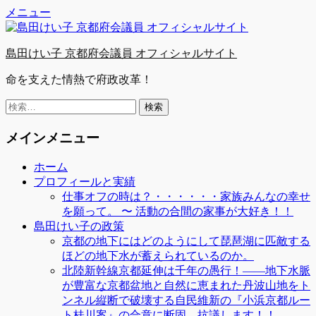
Facebook
Twitter
YouTube
コ
メニュー
ン
テ
島田けい子 京都府会議員 オフィシャルサイト
ン
ツ
命を支えた情熱で府政改革！
へ
ス
検
キ
索:
ッ
メインメニュー
プ
ホーム
プロフィールと実績
仕事オフの時は？・・・・・・家族みんなの幸せ
を願って。 〜 活動の合間の家事が大好き！！
島田けい子の政策
京都の地下にはどのようにして琵琶湖に匹敵する
ほどの地下水が蓄えられているのか。
北陸新幹線京都延伸は千年の愚行！――地下水脈
が豊富な京都盆地と自然に恵まれた丹波山地をト
ンネル縦断で破壊する自民維新の『小浜京都ルー
ト桂川案』の合意に断固、抗議します！！