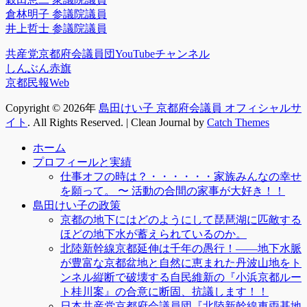
倉林明子 参議院議員
井上哲士 参議院議員
共産党京都府会議員団YouTubeチャンネル
しんぶん赤旗
京都民報Web
Copyright © 2026年
島田けい子 京都府会議員 オフィシャルサ
イト
. All Rights Reserved. | Clean Journal by
Catch Themes
上
ホーム
に
プロフィールと実績
ス
仕事オフの時は？・・・・・・家族みんなの幸せ
ク
を願って。 〜 活動の合間の家事が大好き！！
ロ
島田けい子の政策
ー
京都の地下にはどのようにして琵琶湖に匹敵する
ル
ほどの地下水が蓄えられているのか。
北陸新幹線京都延伸は千年の愚行！――地下水脈
が豊富な京都盆地と自然に恵まれた丹波山地をト
ンネル縦断で破壊する自民維新の『小浜京都ルー
ト桂川案』の合意に断固、抗議します！！
日本共産党京都府会議員団『北陸新幹線車両基地