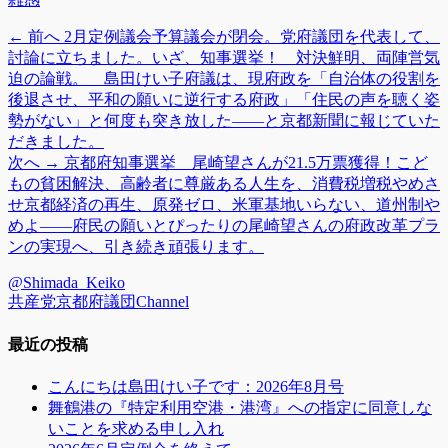
テ
前
← 前へ
2月定例議会予算議会が閉会。党府議団を代表して、
投
ゴ
の
討論に立ちました。いざ、知事選挙！ 対決鮮明、両陣営気
リ
稿
投
迫の論戦。 島田けい子府議は、現府政を「自治体の役割を
ー
稿:
後退させ、平和の願いに逆行する府政」「住民の声を聴く姿
ナ
勢がない」と何度も突き放した――と京都新聞に報じていた
ビ
だきました。
次
次へ →
京都府知事選挙 尾崎望さんが21.5万票獲得！こど
ゲ
の
もの貧困解決、高齢者に尊厳ある人生を、消費税増税やめさ
ー
投
せ京都経済の再生、原発ゼロ、米軍基地いらない、道州制や
稿:
めよ――府民の願いとぴったりの尾崎望さんの府政改革プラ
シ
ンの実現へ、引き続き頑張ります。
ョ
@Shimada_Keiko
ン
共産党京都府議団Channel
最近の投稿
こんにちは島田けい子です：2026年8月号
舞鶴港の『特定利用空港・港湾』への指定に同意しな
いことを求める申し入れ