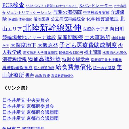
PCR検査
Xバンドレーダー
SARS-CoV-2（新型コロナウイルス）
カラ水料
与謝の海病院
介護保
ジェントリフィケーション
中学校給食実施
金
険
北
公立病院再編統合
化学物質過敏症
僻地医療
保健所体制強化
北陸新幹線延伸
山エリア
向日町
医療的ケア児
周産期医療
土木事務所
競輪場敷地アリーナ建設
地域包括
子ども医療費助成制度
大深度地下
大飯原発
少
ケア
人数学級
残土問題
府立医科大学附属病院
最低賃金1500円
水資源の枯渇化
物価高騰対策
消費税増税
特別支援学校
病床適正化支援事業
給食費無償化
美
看護師確保養成
統一地方選挙
経ヶ岬通信所
山診療所
香害
高浜原発
高等教育無償化
《リンク集》
日本共産党 中央委員会
日本共産党 京都府委員会
日本共産党 京都府会議員団
日本共産党 京都市会議員団
穀田恵二 衆議院議員