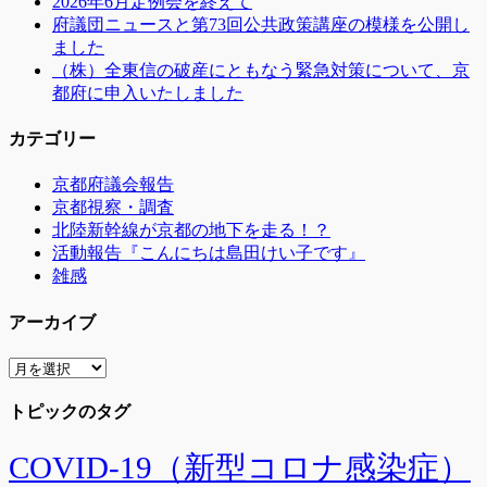
2026年6月定例会を終えて
府議団ニュースと第73回公共政策講座の模様を公開し
ました
（株）全東信の破産にともなう緊急対策について、京
都府に申入いたしました
カテゴリー
京都府議会報告
京都視察・調査
北陸新幹線が京都の地下を走る！？
活動報告『こんにちは島田けい子です』
雑感
アーカイブ
ア
ー
トピックのタグ
カ
イ
ブ
COVID-19（新型コロナ感染症）