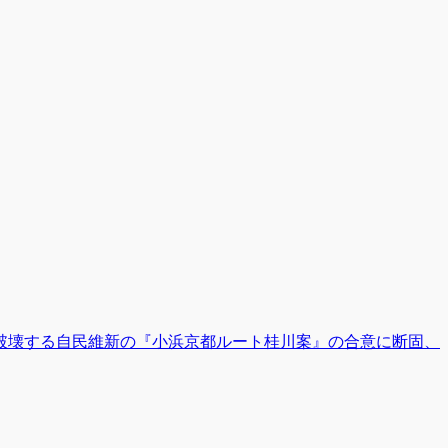
破壊する自民維新の『小浜京都ルート桂川案』の合意に断固、