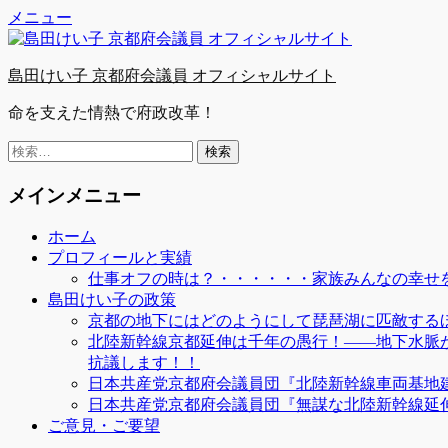
Facebook
Twitter
YouTube
コ
メニュー
ン
テ
島田けい子 京都府会議員 オフィシャルサイト
ン
ツ
命を支えた情熱で府政改革！
へ
ス
検
キ
索:
ッ
メインメニュー
プ
ホーム
プロフィールと実績
仕事オフの時は？・・・・・・家族みんなの幸せを
島田けい子の政策
京都の地下にはどのようにして琵琶湖に匹敵する
北陸新幹線京都延伸は千年の愚行！――地下水脈
抗議します！！
日本共産党京都府会議員団『北陸新幹線車両基地
日本共産党京都府会議員団『無謀な北陸新幹線延
ご意見・ご要望