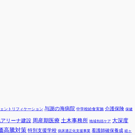
与謝の海病院
介護保険
ェントリフィケーション
中学校給食実施
保健
周産期医療
土木事務所
大深度
地アリーナ建設
地域包括ケア
価高騰対策
特別支援学校
看護師確保養成
病床適正化支援事業
経ヶ