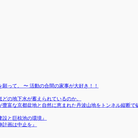
願って。 〜 活動の合間の家事が大好き！！
ほどの地下水が蓄えられているのか。
が豊富な京都盆地と自然に恵まれた丹波山地をトンネル縦断で
建設と巨椋池の環境』
伸計画は中止を』