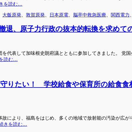
きを読む…
、
大飯原発
、
敦賀原発
、
日本原電
、
脳卒中救急医療
、
関西電力
撤退、原子力行政の抜本的転換を求めて
員団を代表して加味根史朗府議とともに参加してきました。 党
を読む…
守りたい！ 学校給食や保育所の給食食
事故により、福島をはじめ、多くの地域で放射能の汚染が広が
続きを読む…