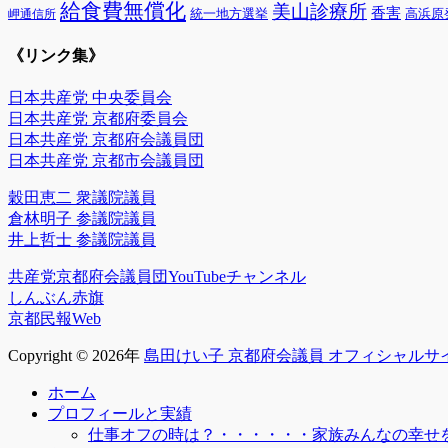
給食費無償化
美山診療所
香害
統一地方選挙
高浜原
岬通信所
《リンク集》
日本共産党 中央委員会
日本共産党 京都府委員会
日本共産党 京都府会議員団
日本共産党 京都市会議員団
穀田恵二 衆議院議員
倉林明子 参議院議員
井上哲士 参議院議員
共産党京都府会議員団YouTubeチャンネル
しんぶん赤旗
京都民報Web
Copyright © 2026年
島田けい子 京都府会議員 オフィシャルサ
上
ホーム
に
プロフィールと実績
ス
仕事オフの時は？・・・・・・家族みんなの幸せを
ク