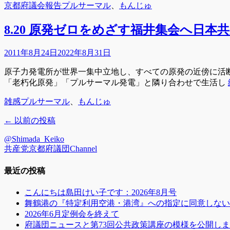
カ
タ
京都府議会報告
プルサーマル
、
もんじゅ
テ
グ
ゴ
8.20 原発ゼロをめざす福井集会へ日
リ
ー
投
2011年8月24日
2022年8月31日
稿
原子力発電所が世界一集中立地し、すべての原発の近傍に活
日
「老朽化原発」「プルサーマル発電」と隣り合わせで生活し
カ
タ
雑感
プルサーマル
、
もんじゅ
テ
グ
投
←
以前の投稿
ゴ
リ
稿
@Shimada_Keiko
ー
ナ
共産党京都府議団Channel
ビ
最近の投稿
ゲ
ー
こんにちは島田けい子です：2026年8月号
シ
舞鶴港の『特定利用空港・港湾』への指定に同意しない
2026年6月定例会を終えて
ョ
府議団ニュースと第73回公共政策講座の模様を公開し
ン