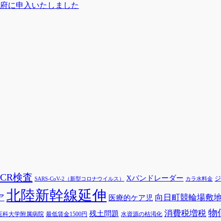
府に申入いたしました
PCR検査
Xバンドレーダー
ジ
SARS-CoV-2（新型コロナウイルス）
カラ水料金
北陸新幹線延伸
ア
向日町競輪場敷
医療的ケア児
物
消費税増税
残土問題
医科大学附属病院
最低賃金1500円
水資源の枯渇化