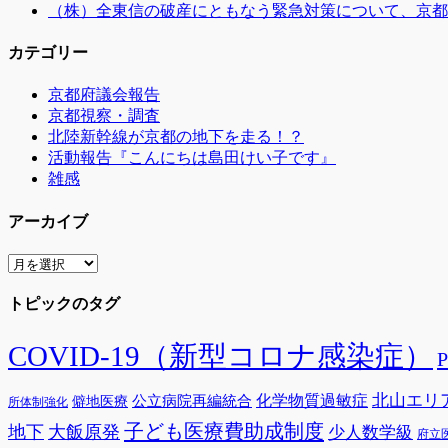
（株）全東信の破産にともなう緊急対策について、京都
カテゴリー
京都府議会報告
京都視察・調査
北陸新幹線が京都の地下を走る！？
活動報告『こんにちは島田けい子です』
雑感
アーカイブ
ア
ー
トピックのタグ
カ
イ
ブ
COVID-19（新型コロナ感染症）
北山エリ
公立病院再編統合
化学物質過敏症
僻地医療
所体制強化
子ども医療費助成制度
地下
大飯原発
少人数学級
府立