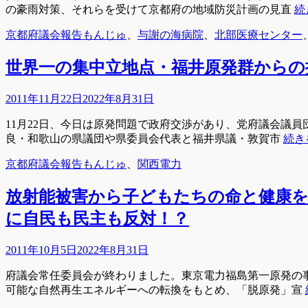
の豪雨対策、それらを受けて京都府の地域防災計画の見直
続
カ
タ
京都府議会報告
もんじゅ
、
与謝の海病院
、
北部医療センター
テ
グ
ゴ
世界一の集中立地点・福井原発群からの
リ
ー
投
2011年11月22日
2022年8月31日
稿
11月22日、今日は原発問題で政府交渉があり、党府議会議
日
良・和歌山の県議団や県委員会代表と福井県議・敦賀市
続き
カ
タ
京都府議会報告
もんじゅ
、
関西電力
テ
グ
ゴ
放射能被害から子どもたちの命と健康を
リ
に自民も民主も反対！？
ー
投
2011年10月5日
2022年8月31日
稿
府議会常任委員会が終わりました。東京電力福島第一原発の
日
可能な自然再生エネルギーへの転換をもとめ、「脱原発」宣