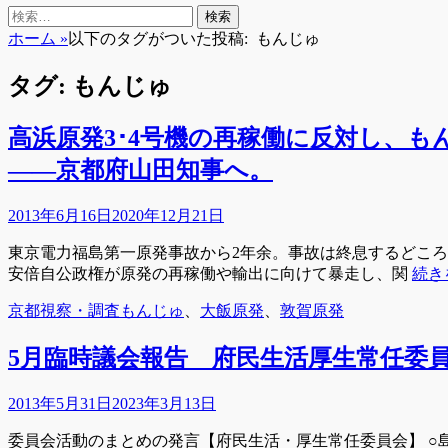
検
検
索
索:
ホーム
»
以下のタグがついた投稿:
もんじゅ
タグ:
もんじゅ
高浜原発3･4号機の再稼働に反対し、
――京都府山田知事へ。
投
2013年6月16日
2020年12月21日
稿
東京電力福島第一原発事故から2年余。事故は終息するどころ
日
安倍自公政権が原発の再稼働や輸出に向けて暴走し、関
続き
カ
タ
京都視察・調査
もんじゅ
、
大飯原発
、
敦賀原発
テ
グ
ゴ
5月臨時議会報告 府民生活厚生常任委
リ
ー
投
2013年5月31日
2023年3月13日
稿
委員会活動のまとめの発言【府民生活・厚生常任委員会】 ○
日