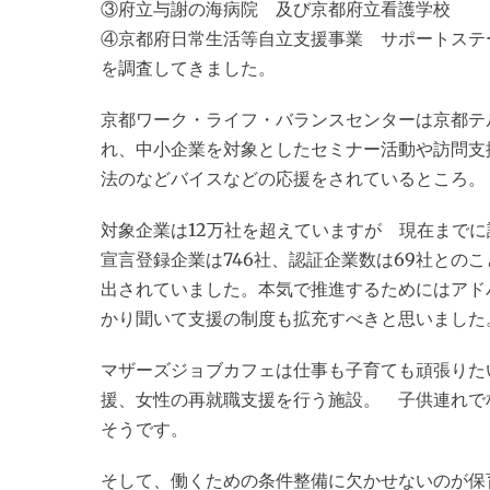
③府立与謝の海病院 及び京都府立看護学校
④京都府日常生活等自立支援事業 サポートステ
を調査してきました。
京都ワーク・ライフ・バランスセンターは京都テ
れ、中小企業を対象としたセミナー活動や訪問支
法のなどバイスなどの応援をされているところ。
対象企業は12万社を超えていますが 現在までに
宣言登録企業は746社、認証企業数は69社との
出されていました。本気で推進するためにはアド
かり聞いて支援の制度も拡充すべきと思いました
マザーズジョブカフェは仕事も子育ても頑張りた
援、女性の再就職支援を行う施設。 子供連れで
そうです。
そして、働くための条件整備に欠かせないのが保