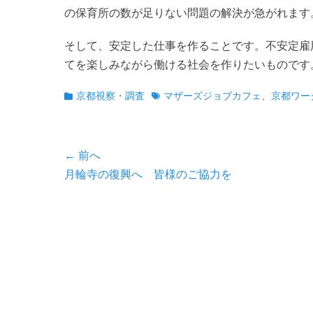
の保育所の数が足りない問題の解決が急がれます
そして、安定した仕事を作ることです。不安定雇
てを楽しみながら働ける社会を作りたいものです
カ
タ
京都視察・調査
マザーズジョブカフェ
、
京都ワー
テ
グ
ゴ
リ
投
← 前へ
ー
前
月輪寺の復興へ 皆様のご協力を
稿
の
ナ
投
ビ
稿:
ゲ
ー
シ