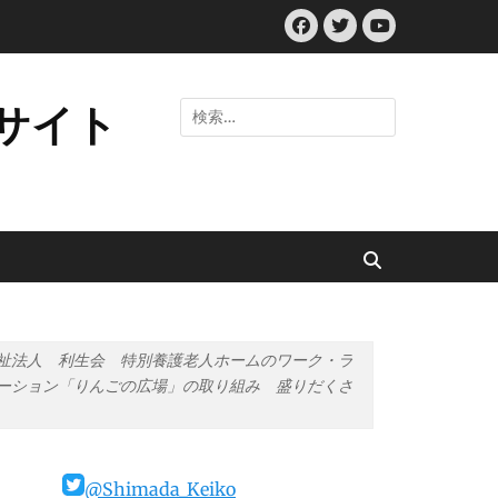
Facebook
Twitter
YouTube
サイト
検
索:
検
索
祉法人 利生会 特別養護老人ホームのワーク・ラ
ーション「りんごの広場」の取り組み 盛りだくさ
@Shimada_Keiko