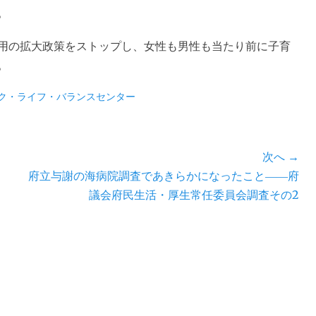
。
用の拡大政策をストップし、女性も男性も当たり前に子育
。
ク・ライフ・バランスセンター
次へ →
次
府立与謝の海病院調査であきらかになったこと――府
の
議会府民生活・厚生常任委員会調査その2
投
稿: