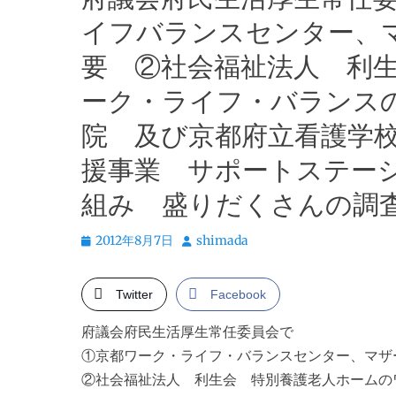
イフバランスセンター、
要 ②社会福祉法人 利
ーク・ライフ・バランス
院 及び京都府立看護学
援事業 サポートステー
組み 盛りだくさんの調
投
投
2012年8月7日
shimada
稿
稿
日
者
Twitter
Facebook
府議会府民生活厚生常任委員会で
①京都ワーク・ライフ・バランスセンター、マザ
②社会福祉法人 利生会 特別養護老人ホームの