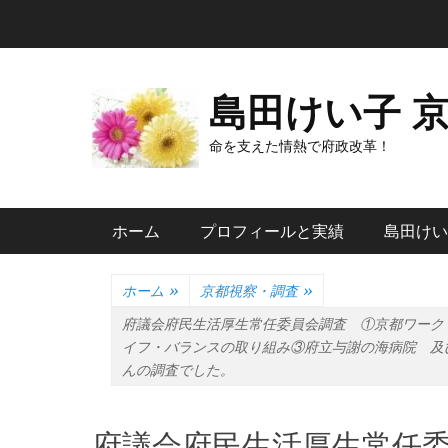
コ
ン
テ
ン
島田けい子 
ツ
へ
命を支えた情熱で府政改革！
ス
キ
メインメニュー
ッ
ホーム
プロフィールと実績
島田けい
プ
ホーム
»
京都視察・調査
»
府議会府民生活厚生常任委員会調査 ①京都ワーク
イフ・バランスの取り組み③府立与謝の海病院 及
んの調査でした。
府議会府民生活厚生常任