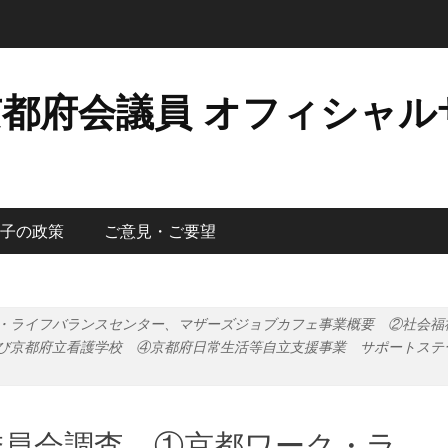
京都府会議員 オフィシャル
子の政策
ご意見・ご要望
・ライフバランスセンター、マザーズジョブカフェ事業概要 ②社会福
び京都府立看護学校 ④京都府日常生活等自立支援事業 サポートステ
委員会調査 ①京都ワーク・ラ