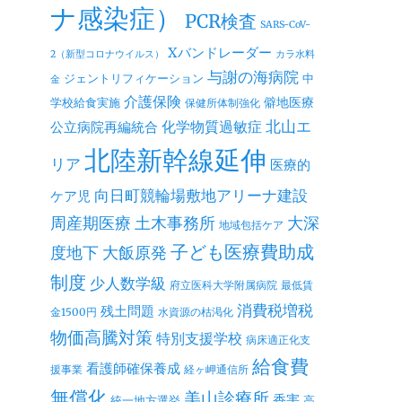
ナ感染症）
PCR検査
SARS-CoV-
Xバンドレーダー
2（新型コロナウイルス）
カラ水料
与謝の海病院
ジェントリフィケーション
中
金
介護保険
僻地医療
学校給食実施
保健所体制強化
北山エ
公立病院再編統合
化学物質過敏症
北陸新幹線延伸
リア
医療的
向日町競輪場敷地アリーナ建設
ケア児
周産期医療
土木事務所
大深
地域包括ケア
子ども医療費助成
度地下
大飯原発
制度
少人数学級
府立医科大学附属病院
最低賃
消費税増税
残土問題
金1500円
水資源の枯渇化
物価高騰対策
特別支援学校
病床適正化支
給食費
看護師確保養成
援事業
経ヶ岬通信所
無償化
美山診療所
香害
統一地方選挙
高