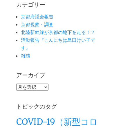
カテゴリー
京都府議会報告
京都視察・調査
北陸新幹線が京都の地下を走る！？
活動報告『こんにちは島田けい子で
す』
雑感
アーカイブ
ア
ー
カ
トピックのタグ
イ
ブ
COVID-19（新型コロ