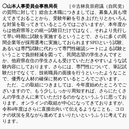
◯山本人事委員会事務局長
［※古林良崇府議（自民党）
の質問に対して］総合土木職につきましては、募集人員も増
えてきておることから、受験年齢を引き上げたりとかいろん
な対策を取ってきているところではございますが、本年度か
らは他府県等との統一試験日だけではなく、それより先行し
て早い時期に試験を実施するということで、さらに多くの民
間企業等が採用選考に実施しておられますSPI3という試験、
あるいは専門試験に代わって専門性確認シートによる試験と
いうことで負担軽減を図って、民間志望の学生さんですと
か、他府県在住の学生さんも受けていただきやすいような試
験内容にしております。さらには、専門性について、筆記試
験だけでなくて、技術職員の面接を行うといったようなこと
で、優秀な人材の確保に努めているところでございます。
ただ、この取組につきましては、今年度始めたところでご
ざいますので、もう少ししっかり周知すれば、さらにたくさ
んの学生さんに来ていただけるのかなというふうに思ってお
ります。オンラインの取組が中心になってきておりますが、
令和4年度はさらに直接出向いて伝えるようなことも、コロ
ナの状況を見ながら進めてまいりたいというふうに考えてお
ります。