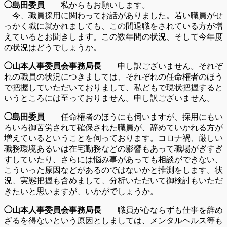
◯島田委員
私からもお願いします。
今、職員採用に関わってお話がありました。若い職員がせ
っかく職に就かれましても、この間退職をされている方が増
えているとお聞きします。この数年間の状況、そして今年度
の状況はどうでしょうか。
◯山本人事委員会事務局長
申し訳ございません。それぞ
れの職員の状況につきましては、それぞれの任命権者のほう
で把握していただいておりまして、私どもで現状把握すると
いうところには至っておりません。申し訳ございません。
◯島田委員
任命権者のほうにも伺いますが、採用にもい
ろいろ御苦労されて確保された職員が、辞めていかれる方が
増えているということを伺っております。コロナ禍、厳しい
職務環境あるいは在宅勤務などの影響もあって職場がぎすぎ
すしていたり、さらには悩み事があっても相談ができない、
こういった原因などがあるのではないかと推測をします。状
況、実態把握も含めまして、分析いただいて御検討もいただ
きたいと思いますが、いかがでしょうか。
◯山本人事委員会事務局長
職員が心ならずも仕事を辞め
ざるを得ないという原因としましては、メンタルヘルス等も