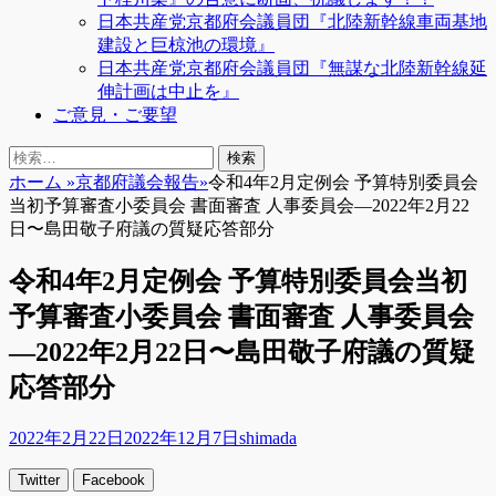
日本共産党京都府会議員団『北陸新幹線車両基地
建設と巨椋池の環境』
日本共産党京都府会議員団『無謀な北陸新幹線延
伸計画は中止を』
ご意見・ご要望
検
検
索
索:
ホーム
»
京都府議会報告
»
令和4年2月定例会 予算特別委員会
当初予算審査小委員会 書面審査 人事委員会―2022年2月22
日〜島田敬子府議の質疑応答部分
令和4年2月定例会 予算特別委員会当初
予算審査小委員会 書面審査 人事委員会
―2022年2月22日〜島田敬子府議の質疑
応答部分
投
投
2022年2月22日
2022年12月7日
shimada
稿
稿
Twitter
Facebook
日
者