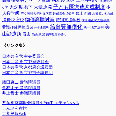
周産期医療
土木事務所
競輪場敷地アリーナ建設
地域包括
子ども医療費助成制度
大深度地下
大飯原発
少
ケア
人数学級
残土問題
府立医科大学附属病院
最低賃金1500円
水資源の枯渇化
物価高騰対策
消費税増税
特別支援学校
病床適正化支援事業
給食費無償化
美
看護師確保養成
統一地方選挙
経ヶ岬通信所
山診療所
香害
高浜原発
高等教育無償化
《リンク集》
日本共産党 中央委員会
日本共産党 京都府委員会
日本共産党 京都府会議員団
日本共産党 京都市会議員団
穀田恵二 衆議院議員
倉林明子 参議院議員
井上哲士 参議院議員
共産党京都府会議員団YouTubeチャンネル
しんぶん赤旗
京都民報Web