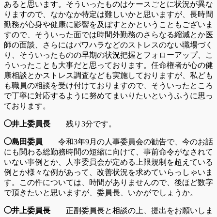
あると思います。そういったものはケースごとに状況が異な
りますので、なかなか特定は難しいかと思いますが、長時間
勤務が心身や健康に影響を及ぼすとかということもございま
すので、そういった面では時間外勤務のさらなる縮減とか医
師の面談、さらにはパワハラなどのストレスのない職場づく
り、そういったものの早期の状況把握とフォローアップ、こ
ういったことも大事だと思っております。任命権者が心の健
康相談とかストレス調査なども実施しておりますが、私ども
も職員の相談を受け付けておりますので、そういったところ
で丁寧に対応するように努めてまいりたいというふうに思っ
ております。
◯井上委員長
残り3分です。
◯島田委員
令和3年9月の人事委員会の勧告で、今のお話
にも関わる総勤務時間の短縮に向けて、事前命令がなされて
いない事例とか、人事委員会が定める上限規制を超えている
例とか様々な例があって、改善状況を求めていらっしゃいま
す。この件については、時間がありませんので、後ほど数字
で頂きたいと思いますが、委員長、いかがでしょうか。
◯井上委員長
正副委員長と相談の上、提出をお願いしま