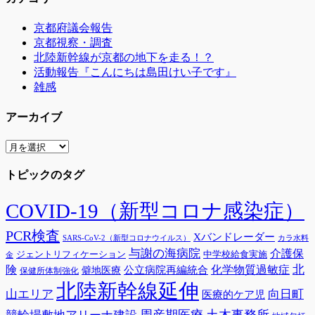
京都府議会報告
京都視察・調査
北陸新幹線が京都の地下を走る！？
活動報告『こんにちは島田けい子です』
雑感
アーカイブ
ア
ー
トピックのタグ
カ
イ
ブ
COVID-19（新型コロナ感染症）
PCR検査
Xバンドレーダー
SARS-CoV-2（新型コロナウイルス）
カラ水料
与謝の海病院
介護保
ジェントリフィケーション
中学校給食実施
金
険
北
公立病院再編統合
化学物質過敏症
僻地医療
保健所体制強化
北陸新幹線延伸
山エリア
向日町
医療的ケア児