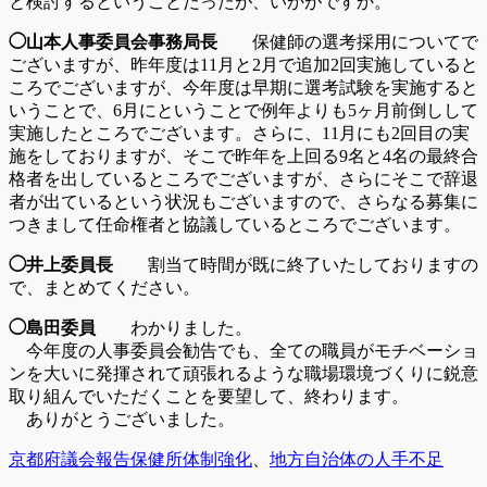
と検討するということだったが、いかがですか。
◯山本人事委員会事務局長
保健師の選考採用についてで
ございますが、昨年度は11月と2月で追加2回実施していると
ころでございますが、今年度は早期に選考試験を実施すると
いうことで、6月にということで例年よりも5ヶ月前倒しして
実施したところでございます。さらに、11月にも2回目の実
施をしておりますが、そこで昨年を上回る9名と4名の最終合
格者を出しているところでございますが、さらにそこで辞退
者が出ているという状況もございますので、さらなる募集に
つきまして任命権者と協議しているところでございます。
◯井上委員長
割当て時間が既に終了いたしておりますの
で、まとめてください。
◯島田委員
わかりました。
今年度の人事委員会勧告でも、全ての職員がモチベーショ
ンを大いに発揮されて頑張れるような職場環境づくりに鋭意
取り組んでいただくことを要望して、終わります。
ありがとうございました。
カ
タ
京都府議会報告
保健所体制強化
、
地方自治体の人手不足
テ
グ