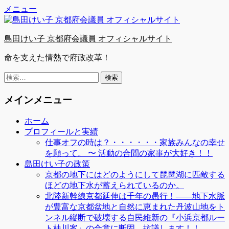
Facebook
Twitter
YouTube
コ
メニュー
ン
テ
島田けい子 京都府会議員 オフィシャルサイト
ン
ツ
命を支えた情熱で府政改革！
へ
ス
検
キ
索:
ッ
メインメニュー
プ
ホーム
プロフィールと実績
仕事オフの時は？・・・・・・家族みんなの幸せ
を願って。 〜 活動の合間の家事が大好き！！
島田けい子の政策
京都の地下にはどのようにして琵琶湖に匹敵する
ほどの地下水が蓄えられているのか。
北陸新幹線京都延伸は千年の愚行！――地下水脈
が豊富な京都盆地と自然に恵まれた丹波山地をト
ンネル縦断で破壊する自民維新の『小浜京都ルー
ト桂川案』の合意に断固、抗議します！！