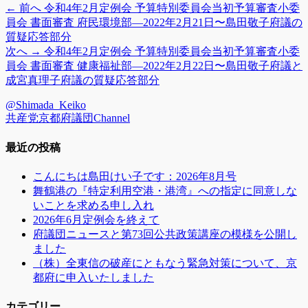
前
← 前へ
令和4年2月定例会 予算特別委員会当初予算審査小委
投
ゴ
の
員会 書面審査 府民環境部―2022年2月21日〜島田敬子府議の
リ
稿
投
質疑応答部分
ー
稿:
次
次へ →
令和4年2月定例会 予算特別委員会当初予算審査小委
ナ
の
員会 書面審査 健康福祉部―2022年2月22日〜島田敬子府議と
ビ
投
成宮真理子府議の質疑応答部分
稿:
ゲ
@Shimada_Keiko
共産党京都府議団Channel
ー
シ
最近の投稿
ョ
こんにちは島田けい子です：2026年8月号
ン
舞鶴港の『特定利用空港・港湾』への指定に同意しな
いことを求める申し入れ
2026年6月定例会を終えて
府議団ニュースと第73回公共政策講座の模様を公開し
ました
（株）全東信の破産にともなう緊急対策について、京
都府に申入いたしました
カテゴリー