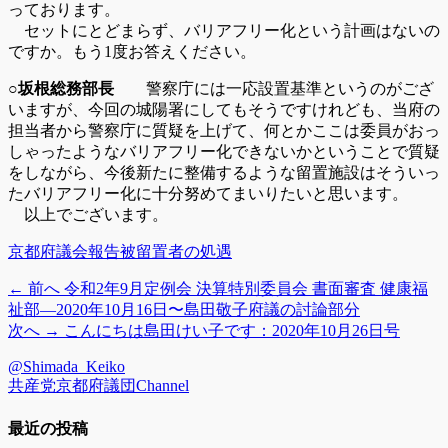
っております。
セットにとどまらず、バリアフリー化という計画はないの
ですか。もう1度お答えください。
○坂根総務部長
警察庁には一応設置基準というのがござ
いますが、今回の城陽署にしてもそうですけれども、当府の
担当者から警察庁に質疑を上げて、何とかここは委員がおっ
しゃったようなバリアフリー化できないかということで質疑
をしながら、今後新たに整備するような留置施設はそういっ
たバリアフリー化に十分努めてまいりたいと思います。
以上でございます。
カ
タ
京都府議会報告
被留置者の処遇
テ
グ
前
← 前へ
令和2年9月定例会 決算特別委員会 書面審査 健康福
投
ゴ
の
祉部―2020年10月16日〜島田敬子府議の討論部分
リ
稿
投
次
次へ →
こんにちは島田けい子です：2020年10月26日号
ー
稿:
の
ナ
@Shimada_Keiko
投
ビ
共産党京都府議団Channel
稿:
ゲ
最近の投稿