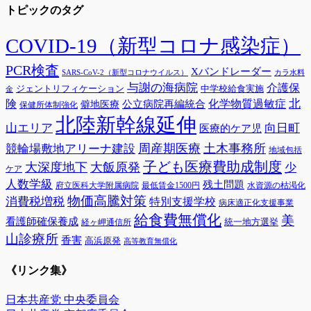
トピックのタグ
カ
イ
ブ
COVID-19（新型コロナ感染症）
PCR検査
Xバンドレーダー
SARS-CoV-2（新型コロナウイルス）
カラ水料
与謝の海病院
介護保
ジェントリフィケーション
中学校給食実施
金
険
北
公立病院再編統合
化学物質過敏症
僻地医療
保健所体制強化
北陸新幹線延伸
山エリア
向日町
医療的ケア児
周産期医療
土木事務所
競輪場敷地アリーナ建設
地域包括
子ども医療費助成制度
大深度地下
大飯原発
少
ケア
人数学級
残土問題
府立医科大学附属病院
最低賃金1500円
水資源の枯渇化
物価高騰対策
消費税増税
特別支援学校
病床適正化支援事業
給食費無償化
美
看護師確保養成
統一地方選挙
経ヶ岬通信所
山診療所
香害
高浜原発
高等教育無償化
《リンク集》
日本共産党 中央委員会