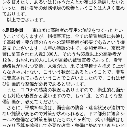
ンを替えたり、あるいはじゅうたんとか布団を新調したいと
いった、要は看守の勤務環境の改善ということは大きく進め
ております。
以上でございます。
○島田委員
東山署に高齢者の専用の施設をつくったとい
うことでありますが、指摘事項は、全ての留置施設に共通し
て高齢者・要介護の方々への環境整備が必要であるという御
意見でございます。去年の議論の中で、令和元年中、京都府
警に留置された人数2,300人、そのうち65歳以上の高齢者が
12％、おおむね10人に1人が高齢の被留置者であって、看守
勤務員がおむつ交換、入浴介助、果ては車椅子を抱えて上が
らなきゃいけない、こういう状況にあるということで、非常
に苦慮されているということでございましたので、これはぜ
ひ計画的な整備が必要であると思います。
また、コロナの感染の状況もありますので、衛生的な面か
らも対応が必要かと思いますので、もう1度、どのような整
備計画か、教えてください。
さらに、平成30年度は、面会室の防音・遮音状況が適切で
ない施設があるので対策が求められると。ドア部分に遮音シ
ールの整備など対策を講じたものが1ヶ所で、残り9施設はし
っかり予算を確保して必要な改善・整備に努めていきたいと