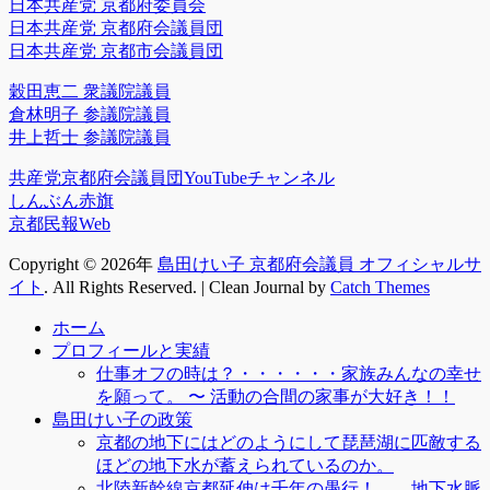
日本共産党 京都府委員会
日本共産党 京都府会議員団
日本共産党 京都市会議員団
穀田恵二 衆議院議員
倉林明子 参議院議員
井上哲士 参議院議員
共産党京都府会議員団YouTubeチャンネル
しんぶん赤旗
京都民報Web
Copyright © 2026年
島田けい子 京都府会議員 オフィシャルサ
イト
. All Rights Reserved. | Clean Journal by
Catch Themes
上
ホーム
に
プロフィールと実績
ス
仕事オフの時は？・・・・・・家族みんなの幸せ
ク
を願って。 〜 活動の合間の家事が大好き！！
ロ
島田けい子の政策
ー
京都の地下にはどのようにして琵琶湖に匹敵する
ル
ほどの地下水が蓄えられているのか。
北陸新幹線京都延伸は千年の愚行！――地下水脈