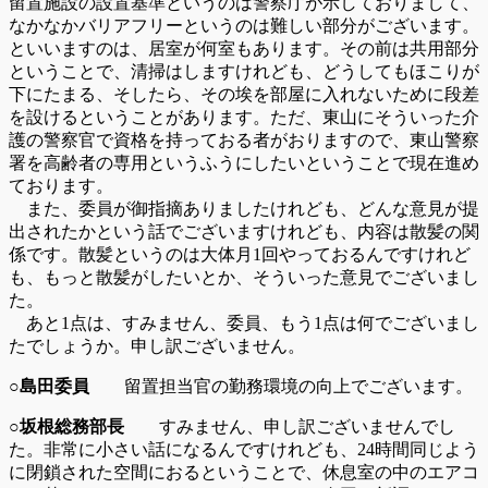
留置施設の設置基準というのは警察庁が示しておりまして、
なかなかバリアフリーというのは難しい部分がございます。
といいますのは、居室が何室もあります。その前は共用部分
ということで、清掃はしますけれども、どうしてもほこりが
下にたまる、そしたら、その埃を部屋に入れないために段差
を設けるということがあります。ただ、東山にそういった介
護の警察官で資格を持っておる者がおりますので、東山警察
署を高齢者の専用というふうにしたいということで現在進め
ております。
また、委員が御指摘ありましたけれども、どんな意見が提
出されたかという話でございますけれども、内容は散髪の関
係です。散髪というのは大体月1回やっておるんですけれど
も、もっと散髪がしたいとか、そういった意見でございまし
た。
あと1点は、すみません、委員、もう1点は何でございまし
たでしょうか。申し訳ございません。
○島田委員
留置担当官の勤務環境の向上でございます。
○坂根総務部長
すみません、申し訳ございませんでし
た。非常に小さい話になるんですけれども、24時間同じよう
に閉鎖された空間におるということで、休息室の中のエアコ