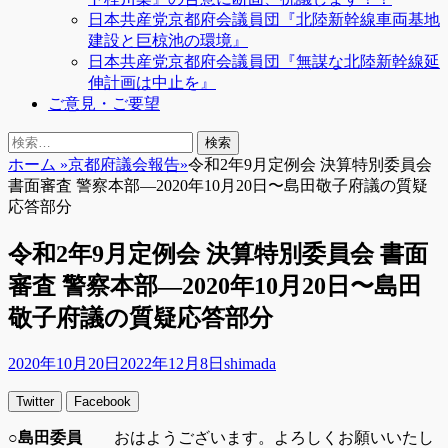
日本共産党京都府会議員団『北陸新幹線車両基地
建設と巨椋池の環境』
日本共産党京都府会議員団『無謀な北陸新幹線延
伸計画は中止を』
ご意見・ご要望
検
検
索
索:
ホーム
»
京都府議会報告
»
令和2年9月定例会 決算特別委員会
書面審査 警察本部―2020年10月20日〜島田敬子府議の質疑
応答部分
令和2年9月定例会 決算特別委員会 書面
審査 警察本部―2020年10月20日〜島田
敬子府議の質疑応答部分
投
投
2020年10月20日
2022年12月8日
shimada
稿
稿
Twitter
Facebook
日
者
○島田委員
おはようございます。よろしくお願いいたし