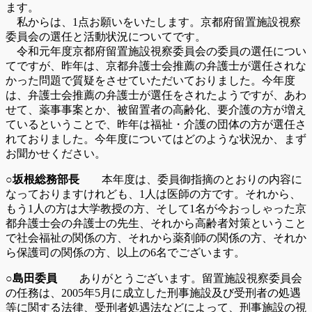
ます。
私からは、1点お願いをいたします。京都府留置施設視察
委員会の選任と活動状況についてです。
令和元年度京都府留置施設視察委員会の委員の選任につい
てですが、昨年は、京都弁護士会推薦の弁護士が選任されな
かった問題で質疑をさせていただいておりました。今年度
は、弁護士会推薦の弁護士が選任をされたようですが、あわ
せて、薬事事案とか、被留置者の高齢化、要介護の方が増え
ているということで、昨年は福祉・介護の団体の方が選任さ
れておりました。今年度についてはどのような状況か、まず
お聞かせください。
○坂根総務部長
本年度は、委員御指摘のとおりの内容に
なっておりますけれども、1人は医師の方です。それから、
もう1人の方は大学教授の方、そして1名が今おっしゃった京
都弁護士会の弁護士の先生、それから高齢者対策ということ
で社会福祉の関係の方、それから薬剤師の関係の方、それか
ら保護司の関係の方、以上の6名でございます。
○島田委員
ありがとうございます。留置施設視察委員会
の任務は、2005年5月に成立した刑事施設及び受刑者の処遇
等に関する法律、受刑者処遇法などによって、刑事施設の視