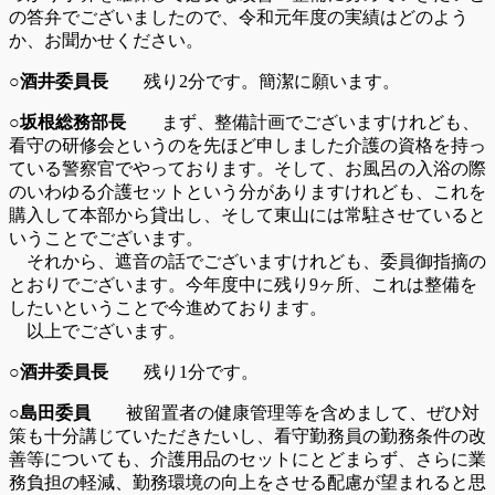
の答弁でございましたので、令和元年度の実績はどのよう
か、お聞かせください。
○酒井委員長
残り2分です。簡潔に願います。
○坂根総務部長
まず、整備計画でございますけれども、
看守の研修会というのを先ほど申しました介護の資格を持っ
ている警察官でやっております。そして、お風呂の入浴の際
のいわゆる介護セットという分がありますけれども、これを
購入して本部から貸出し、そして東山には常駐させていると
いうことでございます。
それから、遮音の話でございますけれども、委員御指摘の
とおりでございます。今年度中に残り9ヶ所、これは整備を
したいということで今進めております。
以上でございます。
○酒井委員長
残り1分です。
○島田委員
被留置者の健康管理等を含めまして、ぜひ対
策も十分講じていただきたいし、看守勤務員の勤務条件の改
善等についても、介護用品のセットにとどまらず、さらに業
務負担の軽減、勤務環境の向上をさせる配慮が望まれると思