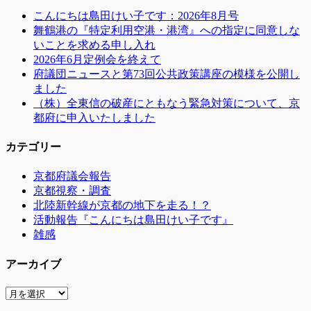
ー
こんにちは島田けい子です：2026年8月号
シ
舞鶴港の『特定利用空港・港湾』への指定に同意しな
いことを求める申し入れ
ョ
2026年6月定例会を終えて
ン
府議団ニュースと第73回公共政策講座の模様を公開し
ました
（株）全東信の破産にともなう緊急対策について、京
都府に申入いたしました
カテゴリー
京都府議会報告
京都視察・調査
北陸新幹線が京都の地下を走る！？
活動報告『こんにちは島田けい子です』
雑感
アーカイブ
ア
ー