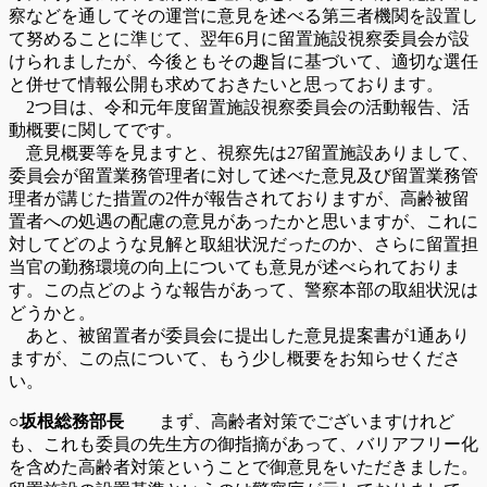
察などを通してその運営に意見を述べる第三者機関を設置し
て努めることに準じて、翌年6月に留置施設視察委員会が設
けられましたが、今後ともその趣旨に基づいて、適切な選任
と併せて情報公開も求めておきたいと思っております。
2つ目は、令和元年度留置施設視察委員会の活動報告、活
動概要に関してです。
意見概要等を見ますと、視察先は27留置施設ありまして、
委員会が留置業務管理者に対して述べた意見及び留置業務管
理者が講じた措置の2件が報告されておりますが、高齢被留
置者への処遇の配慮の意見があったかと思いますが、これに
対してどのような見解と取組状況だったのか、さらに留置担
当官の勤務環境の向上についても意見が述べられておりま
す。この点どのような報告があって、警察本部の取組状況は
どうかと。
あと、被留置者が委員会に提出した意見提案書が1通あり
ますが、この点について、もう少し概要をお知らせくださ
い。
○坂根総務部長
まず、高齢者対策でございますけれど
も、これも委員の先生方の御指摘があって、バリアフリー化
を含めた高齢者対策ということで御意見をいただきました。