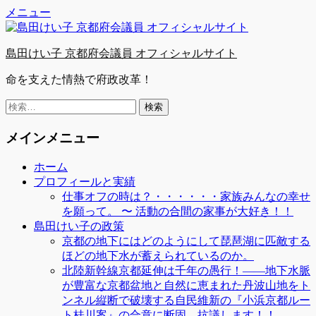
Facebook
Twitter
YouTube
コ
メニュー
ン
テ
島田けい子 京都府会議員 オフィシャルサイト
ン
ツ
命を支えた情熱で府政改革！
へ
ス
検
キ
索:
ッ
メインメニュー
プ
ホーム
プロフィールと実績
仕事オフの時は？・・・・・・家族みんなの幸せ
を願って。 〜 活動の合間の家事が大好き！！
島田けい子の政策
京都の地下にはどのようにして琵琶湖に匹敵する
ほどの地下水が蓄えられているのか。
北陸新幹線京都延伸は千年の愚行！――地下水脈
が豊富な京都盆地と自然に恵まれた丹波山地をト
ンネル縦断で破壊する自民維新の『小浜京都ルー
ト桂川案』の合意に断固、抗議します！！