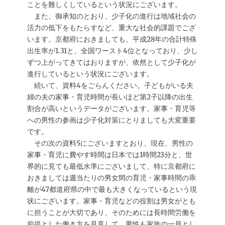
ことを難しくしているという状況にございます。
また、御承知のとおり、少子化の進行は地域社会の
活力の低下をもたらすなど、重大な社会的課題でござ
います。京都府におきましても、平成28年の合計特殊
出生率が1.31と、全国ワースト4位となっており、少し
ずつ上がってきてはおりますが、依然として少子化が
進行しているという状況にございます。
続いて、資料4をごらんください。子どもがいる夫
婦の夫の家事・育児時間が長いほど第2子以降の出生
割合が高いというデータがございます。家事・育児等
への男性の参画は少子化対策にとりましても大変重要
です。
その次の資料5にございますとおり、現在、男性の
家事・育児に費やす時間は日本では1時間23分と、世
界的に見ても最低水準にございまして、特に京都府に
おきましては週当たりの男女間の育児・家事時間の乖
離が47都道府県の中で最も大きくなっているという現
状にございます。家事・育児などの役割は男女がとも
に担うことが大切であり、そのためには長時間労働を
前提とした働き方を見直して、男性も家族の一員とし