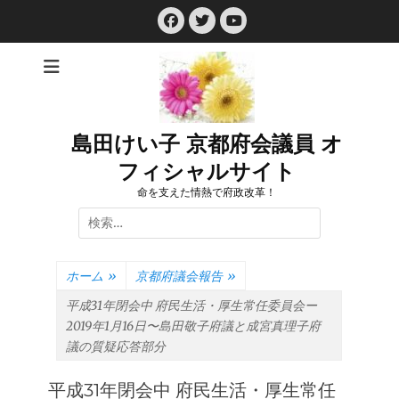
コ
Facebook
Twitter
ン
YouTube
テ
ン
ツ
へ
ス
島田けい子 京都府会議員 オ
キ
フィシャルサイト
ッ
プ
命を支えた情熱で府政改革！
検
索:
ホーム
»
京都府議会報告
»
平成31年閉会中 府民生活・厚生常任委員会ー
2019年1月16日〜島田敬子府議と成宮真理子府
議の質疑応答部分
平成31年閉会中 府民生活・厚生常任