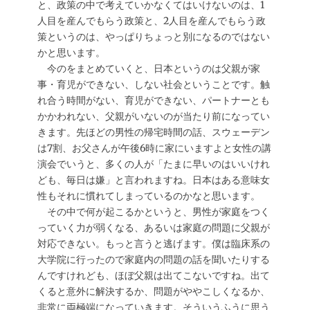
と、政策の中で考えていかなくてはいけないのは、1
人目を産んでもらう政策と、2人目を産んでもらう政
策というのは、やっぱりちょっと別になるのではない
かと思います。
今のをまとめていくと、日本というのは父親が家
事・育児ができない、しない社会ということです。触
れ合う時間がない、育児ができない、パートナーとも
かかわれない、父親がいないのが当たり前になってい
きます。先ほどの男性の帰宅時間の話、スウェーデン
は7割、お父さんが午後6時に家にいますよと女性の講
演会でいうと、多くの人が「たまに早いのはいいけれ
ども、毎日は嫌」と言われますね。日本はある意味女
性もそれに慣れてしまっているのかなと思います。
その中で何が起こるかというと、男性が家庭をつく
っていく力が弱くなる、あるいは家庭の問題に父親が
対応できない。もっと言うと逃げます。僕は臨床系の
大学院に行ったので家庭内の問題の話を聞いたりする
んですけれども、ほぼ父親は出てこないですね。出て
くると意外に解決するか、問題がややこしくなるか、
非常に両極端になっていきます。そういうふうに思う