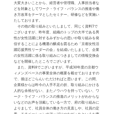
大変大きいことから、経営者や管理職、人事担当者な
どを対象としてワーク・ライフ・バランスの推進や働
き方改革をテーマとしたセミナー、研修などを実施い
たしております。
その他の取り組みといたしまして、同じく資料7で
ございますが、昨年度、組織のトップの大半である男
性が女性活躍に対するみずからの思いや取り組みを発
信することによる機運の醸成を図るため「京都女性活
躍応援男性リーダーの会」を結成いたしまして、企業
の女性活躍に係る取り組みにつきましての情報交換会
などを開催したところでございます。
また、資料8でございますが、平成30年度の京都ウ
ィメンズベースの事業全体の概要を載せておりますの
で、後ほどごらんいただければと思います。この間、
企業様からは昨今の人手不足の折、取り組みにかける
人的な余裕がない、またノウハウを持っていない、ワ
ーク・ライフ・バランスの推進のメリットがわからな
いなどのお声を頂戴している一方で、府の取り組みに
よりまして、社員全体の働き方の見直しや、社員の定