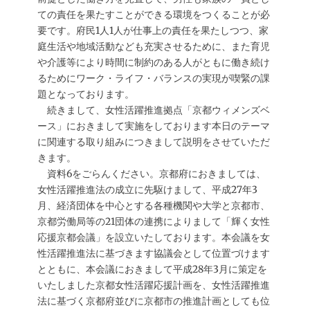
ての責任を果たすことができる環境をつくることが必
要です。府民1人1人が仕事上の責任を果たしつつ、家
庭生活や地域活動なども充実させるために、また育児
や介護等により時間に制約のある人がともに働き続け
るためにワーク・ライフ・バランスの実現が喫緊の課
題となっております。
続きまして、女性活躍推進拠点「京都ウィメンズベ
ース」におきまして実施をしております本日のテーマ
に関連する取り組みにつきまして説明をさせていただ
きます。
資料6をごらんください。京都府におきましては、
女性活躍推進法の成立に先駆けまして、平成27年3
月、経済団体を中心とする各種機関や大学と京都市、
京都労働局等の21団体の連携によりまして「輝く女性
応援京都会議」を設立いたしております。本会議を女
性活躍推進法に基づきます協議会として位置づけます
とともに、本会議におきまして平成28年3月に策定を
いたしました京都女性活躍応援計画を、女性活躍推進
法に基づく京都府並びに京都市の推進計画としても位