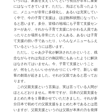
いうのは、家族を支えていくという視点が非常に重要
にはなってきています。ただし、先ほども言ったよう
に、メニューが非常に多様化し、あるいは充実してい
く中で、今の子育て支援は、ほぼ飽和状態になってい
ると思います。多分、皆様の地域にも子育て支援セン
ターがあり、それから子育て支援にかかわる人員であ
ったりとか場所も非常にたくさんある。あるいは子育
て支援の担い手であったり、いろんなメニューもふえ
ているというふうには思います。
ただし、じゃあ少子化が解決されたかというと、残
念ながらそれは先ほどの御説明にもあったように解決
はなされてはいません。今、子育て支援ということ
が、何をしたらいいかがわかりにくい中で、新しい顧
客の創造が起きました。それが父親であると思ってお
ります。
この父親支援という言葉は、実は言っている人間が
ほとんどおりません。昨年ですが、日本の父親支援を
まとめた本を１冊書かせていただきました。それが多
分日本で初めての父親支援をまとめた本であるとは思
いますが、父親支援というのは父親が本来の力を発揮