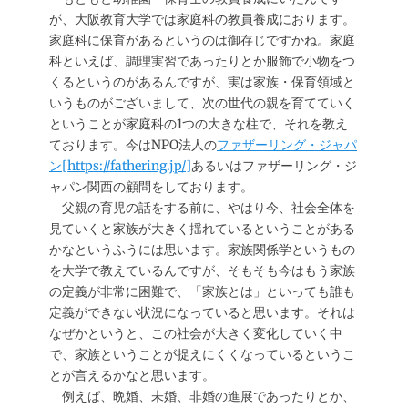
が、大阪教育大学では家庭科の教員養成におります。
家庭科に保育があるというのは御存じですかね。家庭
科といえば、調理実習であったりとか服飾で小物をつ
くるというのがあるんですが、実は家族・保育領域と
いうものがございまして、次の世代の親を育てていく
ということが家庭科の1つの大きな柱で、それを教え
ております。今はNPO法人の
ファザーリング・ジャパ
ン[https://fathering.jp/]
あるいはファザーリング・ジ
ャパン関西の顧問をしております。
父親の育児の話をする前に、やはり今、社会全体を
見ていくと家族が大きく揺れているということがある
かなというふうには思います。家族関係学というもの
を大学で教えているんですが、そもそも今はもう家族
の定義が非常に困難で、「家族とは」といっても誰も
定義ができない状況になっていると思います。それは
なぜかというと、この社会が大きく変化していく中
で、家族ということが捉えにくくなっているというこ
とが言えるかなと思います。
例えば、晩婚、未婚、非婚の進展であったりとか、