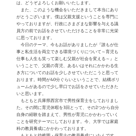
は、どうぞよろしくお願いいたします。
また、このような機会をいただきまして本当にあり
がとうございます。僕は父親支援ということを専門に
やっておりますが、行政にさまざまな影響を与える議
員方の前でお話をさせていただけることを非常に光栄
に思っております。
今日のテーマ、今もお話がありましたが『誰もが仕
事と私生活を両立できる環境づくりについて～育児も
仕事も人生も笑って楽しむ父親が社会を変える～』と
いうことで、父親の育児、あるいはそれにかかわる生
き方についてのお話を少しさせていただこうと思って
おります。時間が40分ぐらいということで、結構ボリ
ュームがあるので少し早口でお話をさせていただきた
いと思います。
もともと兵庫県西宮市で男性保育士をしておりまし
た。その間に育児休暇を3回とって、その2つから自分
自身の経験を踏まえて、男性が育児にかかわっていく
ことを研究テーマにしております。今、大学では家庭
科の教員養成にかかわっております。
もともと幼稚園・保育士の教員養成にいたんです