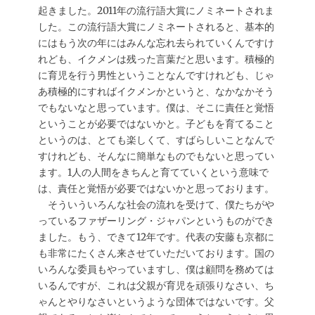
起きました。2011年の流行語大賞にノミネートされま
した。この流行語大賞にノミネートされると、基本的
にはもう次の年にはみんな忘れ去られていくんですけ
れども、イクメンは残った言葉だと思います。積極的
に育児を行う男性ということなんですけれども、じゃ
あ積極的にすればイクメンかというと、なかなかそう
でもないなと思っています。僕は、そこに責任と覚悟
ということが必要ではないかと。子どもを育てること
というのは、とても楽しくて、すばらしいことなんで
すけれども、そんなに簡単なものでもないと思ってい
ます。1人の人間をきちんと育てていくという意味で
は、責任と覚悟が必要ではないかと思っております。
そういういろんな社会の流れを受けて、僕たちがや
っているファザーリング・ジャパンというものができ
ました。もう、できて12年です。代表の安藤も京都に
も非常にたくさん来させていただいております。国の
いろんな委員もやっていますし、僕は顧問を務めては
いるんですが、これは父親が育児を頑張りなさい、ち
ゃんとやりなさいというような団体ではないです。父