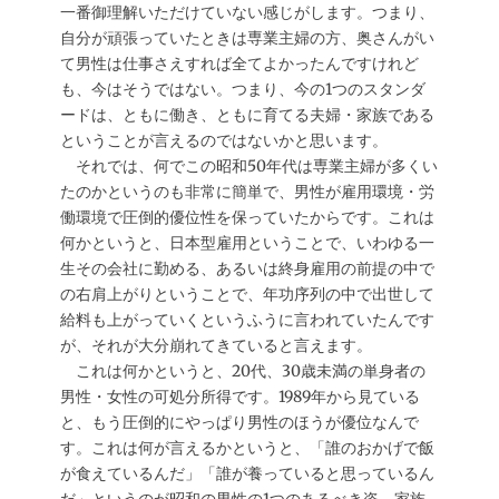
一番御理解いただけていない感じがします。つまり、
自分が頑張っていたときは専業主婦の方、奥さんがい
て男性は仕事さえすれば全てよかったんですけれど
も、今はそうではない。つまり、今の1つのスタンダ
ードは、ともに働き、ともに育てる夫婦・家族である
ということが言えるのではないかと思います。
それでは、何でこの昭和50年代は専業主婦が多くい
たのかというのも非常に簡単で、男性が雇用環境・労
働環境で圧倒的優位性を保っていたからです。これは
何かというと、日本型雇用ということで、いわゆる一
生その会社に勤める、あるいは終身雇用の前提の中で
の右肩上がりということで、年功序列の中で出世して
給料も上がっていくというふうに言われていたんです
が、それが大分崩れてきていると言えます。
これは何かというと、20代、30歳未満の単身者の
男性・女性の可処分所得です。1989年から見ている
と、もう圧倒的にやっぱり男性のほうが優位なんで
す。これは何が言えるかというと、「誰のおかげで飯
が食えているんだ」「誰が養っていると思っているん