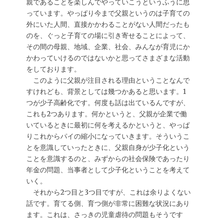
親であることを楽しんでやっていこうというふうに思
っています。やっぱり今まで父親というのは子育ての
外にいた人間、直接かかわることがない人間だったも
のを、ぐっと子育ての場に引き寄せることによって、
その間の母親、地域、企業、社会、みんなが育児にか
かわっていけるのではないかと思ってさまざまな活動
をしております。
このように父親が注目される理由ということなんで
すけれども、背景としては幾つかあると思います。1
つが少子高齢化です。何度も話は出ているんですが、
これも2つあります。何かというと、父親が企業で働
いているときに最初に何を考えるかというと、やっぱ
りこれからパイの縮小になっていきます。そういうこ
とを意識していったときに、父親自身が少子化という
ことを意識するのと、みずからの社会保険であったり
年金の問題、当事者として少子化ということを考えて
いく。
それから2つ目と3つ目ですが、これは余りよくない
話です。育てる側、育つ側が非常に困難な状況にあり
ます。これは、さっきの児童虐待の問題もそうです