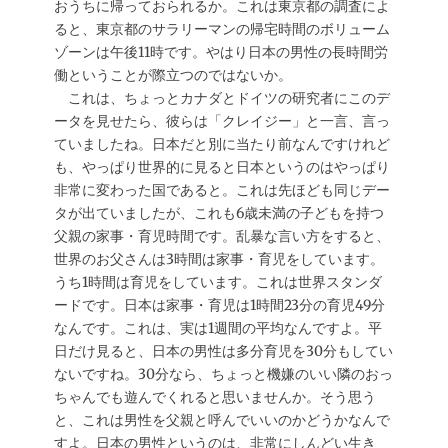
おうちに帰っておられるか。これは東京都の調査によ
ると、東京都のサラリーマンの帰宅時間のボリューム
ゾーンは午後11時です。やはり日本の男性の長時間労
働ということが際立つのではないか。
これは、ちょっとカナダとドイツの研究者にこのデ
ータを見せたら、彼らは「クレイジー」と一言、言っ
ていましたね。日本だと別に当たり前なんですけれど
も、やっぱり世界的に見ると日本というのはやっぱり
非常に変わった国であると。これは先ほども同じデー
タが出ていましたが、これも6歳未満の子どもを持つ
父親の家事・育児時間です。乱暴な言い方をすると、
世界のお父さんは3時間は家事・育児をしています。
うち1時間は育児をしています。これは世界スタンダ
ードです。日本は家事・育児は1時間23分の育児49分
なんです。これは、実は1週間の平均なんですよ。平
日だけ見ると、日本の男性は多分育児を30分もしてい
ないですね。30分なら、ちょっと機嫌のいい隣のおっ
ちゃんでも遊んでくれると思いませんか。そう思う
と、これは男性を父親と呼んでいいのかどうかなんで
すよ。日本の男性というのは、非常にしんどい生き