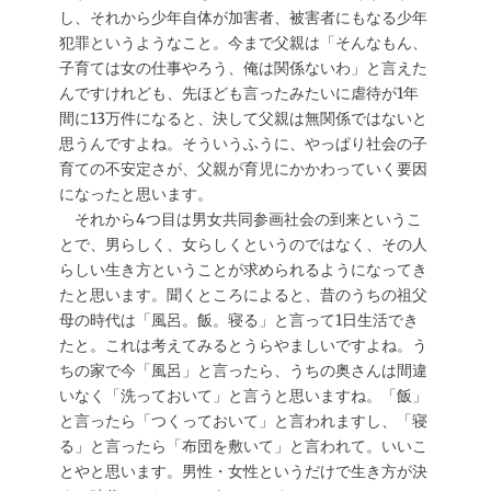
し、それから少年自体が加害者、被害者にもなる少年
犯罪というようなこと。今まで父親は「そんなもん、
子育ては女の仕事やろう、俺は関係ないわ」と言えた
んですけれども、先ほども言ったみたいに虐待が1年
間に13万件になると、決して父親は無関係ではないと
思うんですよね。そういうふうに、やっぱり社会の子
育ての不安定さが、父親が育児にかかわっていく要因
になったと思います。
それから4つ目は男女共同参画社会の到来というこ
とで、男らしく、女らしくというのではなく、その人
らしい生き方ということが求められるようになってき
たと思います。聞くところによると、昔のうちの祖父
母の時代は「風呂。飯。寝る」と言って1日生活でき
たと。これは考えてみるとうらやましいですよね。う
ちの家で今「風呂」と言ったら、うちの奥さんは間違
いなく「洗っておいて」と言うと思いますね。「飯」
と言ったら「つくっておいて」と言われますし、「寝
る」と言ったら「布団を敷いて」と言われて。いいこ
とやと思います。男性・女性というだけで生き方が決