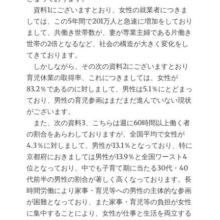
資料1にございますとおり、女性の就業者につきま
しては、この5年間で201万人と急速に増加をしており
まして、共働き世帯数が、妻が専業主婦である片働き
世帯の2倍となるなど、社会の構造が大きく変化をし
てきております。
しかしながら、その次の資料2にございますとおり
育児休業の取得率、これにつきましては、女性が
83.2％であるのに対しまして、男性は5.1％にとどまっ
ており、男性の育児参画はまだまだ進んでいない現状
がございます。
また、次の資料3、こちらは週に60時間以上働く者
の割合をあらわしておりますが、全国平均で女性が
4.3％に対しまして、男性が13.1％となっており、特に
京都府におきましては男性が13.9％と全国ワースト4
位となっており、中でも子育て期に当たる30代・40
代前半の男性の割合が著しく高くなっております。長
時間労働により家事・育児等への男性の主体的な参画
が困難となっており、また家事・育児等の負担が女性
に集中することにより、女性が仕事と生活を両立する