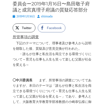
委員会ー2019年1月16日〜島田敬子府
議と成宮真理子府議の質疑応答部分
投
投
2019年1月16日
shimada
稿
稿
日
者
Twitter
Facebook
所管事項の調査
下記のテーマについて、理事者及び参考人から説明
を聴取した後、質疑及び意見交換が行われた。
・誰もが仕事と私生活を両立できる環境づくりに
ついて～育児も仕事も人生も笑って楽しむ父親が社会
を変える～
◯中川委員長
まず、所管事項の調査についてであ
りますが、本日のテーマは「誰もが仕事と私生活を両
立できる環境づくりについて～育児も仕事も人生も笑
って楽しむ父親が社会を変える～」であり、参考人と
して、大阪教育大学教育学部准教授の小崎恭弘様に御