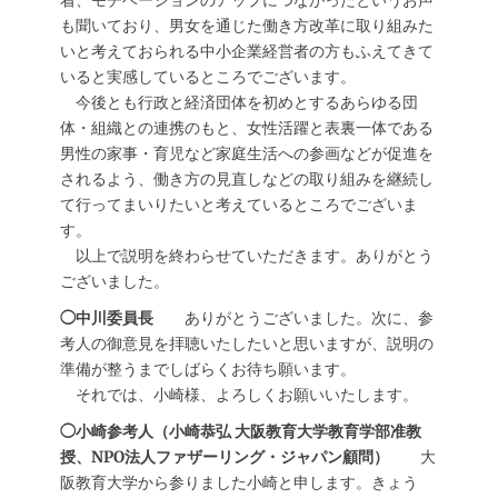
着、モチベーションのアップにつながったというお声
も聞いており、男女を通じた働き方改革に取り組みた
いと考えておられる中小企業経営者の方もふえてきて
いると実感しているところでございます。
今後とも行政と経済団体を初めとするあらゆる団
体・組織との連携のもと、女性活躍と表裏一体である
男性の家事・育児など家庭生活への参画などが促進を
されるよう、働き方の見直しなどの取り組みを継続し
て行ってまいりたいと考えているところでございま
す。
以上で説明を終わらせていただきます。ありがとう
ございました。
◯中川委員長
ありがとうございました。次に、参
考人の御意見を拝聴いたしたいと思いますが、説明の
準備が整うまでしばらくお待ち願います。
それでは、小崎様、よろしくお願いいたします。
◯小崎参考人（小崎恭弘 大阪教育大学教育学部准教
授、NPO法人ファザーリング・ジャパン顧問）
大
阪教育大学から参りました小崎と申します。きょう