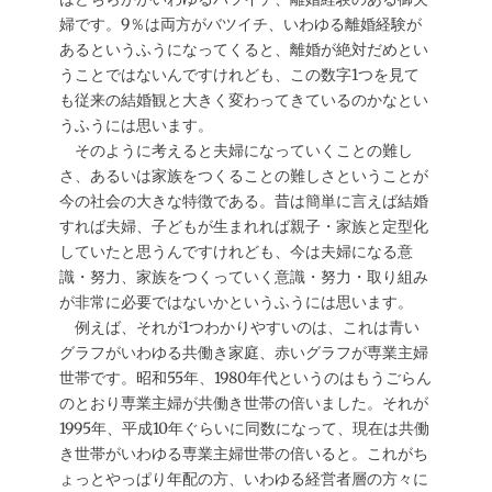
婦です。9％は両方がバツイチ、いわゆる離婚経験が
あるというふうになってくると、離婚が絶対だめとい
うことではないんですけれども、この数字1つを見て
も従来の結婚観と大きく変わってきているのかなとい
うふうには思います。
そのように考えると夫婦になっていくことの難し
さ、あるいは家族をつくることの難しさということが
今の社会の大きな特徴である。昔は簡単に言えば結婚
すれば夫婦、子どもが生まれれば親子・家族と定型化
していたと思うんですけれども、今は夫婦になる意
識・努力、家族をつくっていく意識・努力・取り組み
が非常に必要ではないかというふうには思います。
例えば、それが1つわかりやすいのは、これは青い
グラフがいわゆる共働き家庭、赤いグラフが専業主婦
世帯です。昭和55年、1980年代というのはもうごらん
のとおり専業主婦が共働き世帯の倍いました。それが
1995年、平成10年ぐらいに同数になって、現在は共働
き世帯がいわゆる専業主婦世帯の倍いると。これがち
ょっとやっぱり年配の方、いわゆる経営者層の方々に