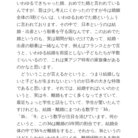
いわゆるできちゃった婚、おめでた婚と言われている
んですが、昔は少し考えにくかったのですが今は婚姻
全体の3割ぐらいは、いわゆるおめでた婚というふう
に言われております。その中で、日本というのは結
婚・出産という順番を守る国なんです。このおめでた
婚というのも、実は期間が短いだけであって、結婚・
出産の順番は一緒なんです。例えばフランスとかで言
うと、いわゆる結婚を前提としない子どもたちが半数
ぐらいいるので、これは東アジア特有の家族像がある
のかなと思います。
どういうことが言えるかというと、つまり結婚しな
いと子どもが生まれないというのが日本の大きな特徴
であると思います。それでは、結婚すればいいのかと
いうと、実は今、離婚もすごく多くなってきていて、
最近ちょっと学生と話をしていて、学生が驚いたんで
すけれども、結婚・離婚にまつわる数字で「36」
「16」「9」という数字が注目を浴びています。何か
というと、この36は離婚の1年間の割合です。結婚全
体の中で36％が離婚をすると。それから、16というの
はどちらかがいわゆるバツイチ、離婚経験のある御夫