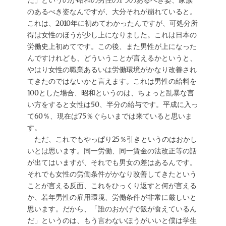
だ」というのが昭和の男性の1つのあるべき姿、家族
のあるべき姿なんですが、大分それが崩れていると。
これは、2010年に初めてわかったんですが、可処分所
得は女性のほうが少し上になりました。これは日本の
労働史上初めてです。この後、また男性が上になった
んですけれども、どういうことが言えるかというと、
やはり女性の職業あるいは労働環境がかなり改善され
てきたのではないかと言えます。これは男性の給料を
100とした場合、昭和というのは、ちょっと乱暴な言
い方をすると女性は50、半分の給与です。平成に入っ
て60％、現在は75％ぐらいまでは来ていると思いま
す。
ただ、これでもやっぱり25％引きというのはおかし
いとは思います。同一労働、同一賃金の法改正等の話
が出てはいますが、それでも男女の差はあるんです。
それでも女性の労働条件がかなり改善してきたという
ことが言える反面、これをひっくり返すと何が言える
か、若年男性の雇用環境、労働条件が非常に厳しいと
思います。だから、「誰のおかげで飯が食えているん
だ」というのは、もう言わないほうがいいと僕は学生