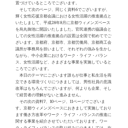
置づけているところでございます。
そして次のページ、同じく資料6でございますが、
輝く女性応援京都会議における女性活躍の推進拠点と
いたしまして、平成28年8月に京都ウィメンズベース
を烏丸御池に開設いたしました。官民連携の協議会と
しての女性活躍の推進拠点の設置は全国で初めてでご
ざいます。京都府、京都市、京都労働局、京都商工会
議所が事務局を担いまして、それぞれの強みを生かし
ながら、中小企業におけるワーク・ライフ・バラン
ス、女性活躍など、さまざまな事業を実施していると
ころでございます。
本日のテーマにございます誰もが仕事と私生活を両
立できる環境づくりにつきましては、男性社員の意識
改革はもちろんでございますが、何よりも企業、そし
て経営者の理解がないと進みません。
その次の資料7、10ページ、11ページでございま
す。京都ウィメンズベースにおきまして実施しており
ます働き方改革やワーク・ライフ・バランスの推進に
関する事業を紹介させていただいております。ワー
ク・ライフ・バランスの取り組みにつきましては、女