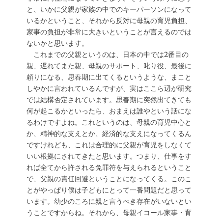
と、いかに父親が家族の中でのキーパーソンになって
いるかということ、それから反対に母親の育児負担、
家事の負担が非常に大きいということが言えるのでは
ないかと思います。
これまでの父親というのは、日本の中では2番目の
親、遅れてまた親、母親のサポート、叱り役、最後に
頼りになる、思春期に出てくるというような、まこと
しやかに言われているんですが、実はここら辺が研究
では結構否定されています。思春期に突然出てきても
何が起こるかといったら、おまえは誰やという話にな
るわけですよね。これというのは、母親の育児中心と
か、精神的な支えとか、経済的な支えになってくるん
ですけれども、これは合理的に父親が育児をしなくて
いい根拠にされてきたと思います。つまり、仕事をす
れば全てから許される免罪符を与えられるということ
で、父親の責任回避ということになってくる。このこ
とがやっぱり僕は子どもにとって一番問題だと思って
います。幼少のころに親と言うべき存在がいないとい
うことですからね。それから、母親イコール家事・育