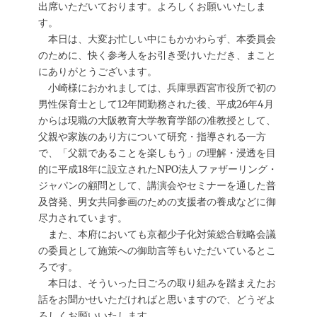
出席いただいております。よろしくお願いいたしま
す。
本日は、大変お忙しい中にもかかわらず、本委員会
のために、快く参考人をお引き受けいただき、まこと
にありがとうございます。
小崎様におかれましては、兵庫県西宮市役所で初の
男性保育士として12年間勤務された後、平成26年4月
からは現職の大阪教育大学教育学部の准教授として、
父親や家族のあり方について研究・指導される一方
で、「父親であることを楽しもう」の理解・浸透を目
的に平成18年に設立されたNPO法人ファザーリング・
ジャパンの顧問として、講演会やセミナーを通した普
及啓発、男女共同参画のための支援者の養成などに御
尽力されています。
また、本府においても京都少子化対策総合戦略会議
の委員として施策への御助言等もいただいているとこ
ろです。
本日は、そういった日ごろの取り組みを踏まえたお
話をお聞かせいただければと思いますので、どうぞよ
ろしくお願いいたします。