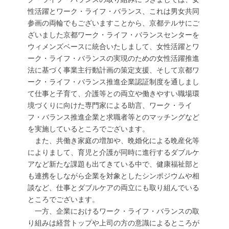
性活躍とワーク・ライフ・バランス、これは男女共同
参画の両輪でもございますことから、京都テルサにご
ざいました京都ワーク・ライフ・バランスセンターを
ウィメンズベースに統合いたしまして、女性活躍とワ
ーク・ライフ・バランスの実現のための女性活躍推進
法に基づく事業主行動計画の策定支援、そして京都ワ
ーク・ライフ・バランス推進企業認証制度を通しまし
て仕事と子育て、介護等との両立や働きやすい職場環
境づくりに向けた専門家による助言、ワーク・ライ
フ・バランス推進企業と求職者等とのマッチングなど
を実施しているところでございます。
また、共働き家庭の増加や、晩婚化による晩産化等
によりまして、育児と介護が同時に進行するダブルケ
アなど新たな課題も出てきている中で、健康福祉部と
も連携をしながら企業を対象としたシンポジウムや相
談など、仕事とダブルケアの両立にも取り組んでいる
ところでございます。
一方、企業におけるワーク・ライフ・バランスの取
り組みは経営トップや上司の方の意識によるところが