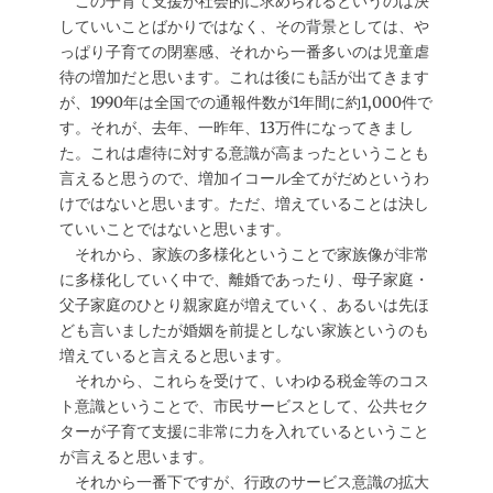
この子育て支援が社会的に求められるというのは決
していいことばかりではなく、その背景としては、や
っぱり子育ての閉塞感、それから一番多いのは児童虐
待の増加だと思います。これは後にも話が出てきます
が、1990年は全国での通報件数が1年間に約1,000件で
す。それが、去年、一昨年、13万件になってきまし
た。これは虐待に対する意識が高まったということも
言えると思うので、増加イコール全てがだめというわ
けではないと思います。ただ、増えていることは決し
ていいことではないと思います。
それから、家族の多様化ということで家族像が非常
に多様化していく中で、離婚であったり、母子家庭・
父子家庭のひとり親家庭が増えていく、あるいは先ほ
ども言いましたが婚姻を前提としない家族というのも
増えていると言えると思います。
それから、これらを受けて、いわゆる税金等のコス
ト意識ということで、市民サービスとして、公共セク
ターが子育て支援に非常に力を入れているということ
が言えると思います。
それから一番下ですが、行政のサービス意識の拡大