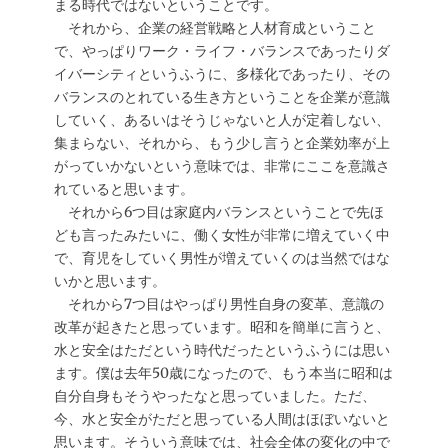
まる時代ではないということです。
それから、企業の経営戦略と人材育成ということ
で、やっぱりワーク・ライフ・バランスであったりダ
イバーシティというふうに、多様化であったり、その
バランスのとれている生き方ということを企業が意識
していく、あるいはそうじゃないと人が定着しない、
集まらない、それから、もう少し言うと企業効率が上
がっていかないという意味では、非常にここを意識さ
れていると思います。
それから6つ目は家庭内バランスということで先ほ
ども言ったみたいに、働く女性が非常に増えていく中
で、育児をしていく男性が増えていくのは当然ではな
いかと思います。
それから7つ目はやっぱり男性自身の変革、意識の
改革が起きたと思っています。昭和を簡単に言うと、
水と安全はただという時代だったというふうには思い
ます。僕は去年50歳になったので、もう本当に昭和は
自分自身もそうやったなと思っていました。ただ、
今、水と安全がただと思っている人間はほぼいないと
思います。そういう意味では、社会全体の変化の中で