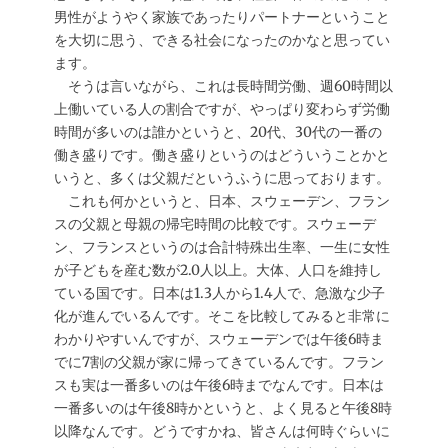
男性がようやく家族であったりパートナーということ
を大切に思う、できる社会になったのかなと思ってい
ます。
そうは言いながら、これは長時間労働、週60時間以
上働いている人の割合ですが、やっぱり変わらず労働
時間が多いのは誰かというと、20代、30代の一番の
働き盛りです。働き盛りというのはどういうことかと
いうと、多くは父親だというふうに思っております。
これも何かというと、日本、スウェーデン、フラン
スの父親と母親の帰宅時間の比較です。スウェーデ
ン、フランスというのは合計特殊出生率、一生に女性
が子どもを産む数が2.0人以上。大体、人口を維持し
ている国です。日本は1.3人から1.4人で、急激な少子
化が進んでいるんです。そこを比較してみると非常に
わかりやすいんですが、スウェーデンでは午後6時ま
でに7割の父親が家に帰ってきているんです。フラン
スも実は一番多いのは午後6時までなんです。日本は
一番多いのは午後8時かというと、よく見ると午後8時
以降なんです。どうですかね、皆さんは何時ぐらいに