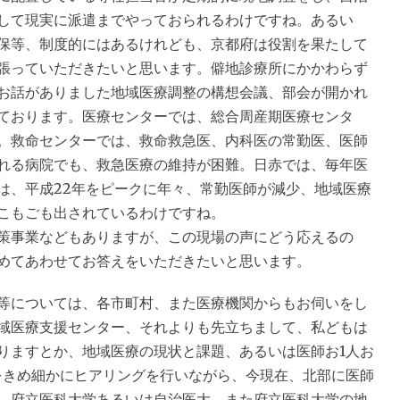
して現実に派遣までやっておられるわけですね。あるい
保等、制度的にはあるけれども、京都府は役割を果たして
張っていただきたいと思います。僻地診療所にかかわらず
お話がありました地域医療調整の構想会議、部会が開かれ
ております。医療センターでは、総合周産期医療センタ
。救命センターでは、救命救急医、内科医の常勤医、医師
れる病院でも、救急医療の維持が困難。日赤では、毎年医
は、平成22年をピークに年々、常勤医師が減少、地域医療
こもごも出されているわけですね。
策事業などもありますが、この現場の声にどう応えるの
めてあわせてお答えをいただきたいと思います。
については、各市町村、また医療機関からもお伺いをし
域医療支援センター、それよりも先立ちまして、私どもは
りますとか、地域医療の現状と課題、あるいは医師お1人お
をきめ細かにヒアリングを行いながら、今現在、北部に医師
。府立医科大学あるいは自治医大、また府立医科大学の地