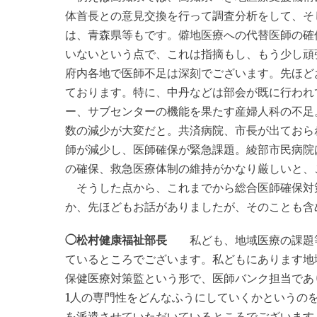
体首長との意見交換を行って調査分析をして、そ
は、青森県等もです。僻地医療への代替医師の確
いないという点で、これは指摘もし、もう少し頑
府内各地で医師不足は深刻でございます。先ほど
ております。特に、中丹などは部会が既に行われ
ー、サブセンターの機能を果たす産婦人科の不足
数の減少が大変だと。共済病院、市長が出ておら
師が減少し、医師確保が緊急課題。綾部市民病院
の確保、救急医療体制の維持がかなり厳しいと、
そうした点から、これまでから総合医師確保対
か、先ほどもお話がありましたが、そのことも含
◯松村健康福祉部長
私ども、地域医療の課題等
ているところでございます。私どもにあります地
保健医療対策監という形で、医師バンク担当であ
1人の専門性をどんなふうにしていくかというの
を派遣させていただいているところでございます