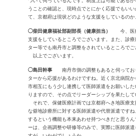
ついて伺っているんです。制度上は可能であるか
うことの確認と、現時点でとにかく応援でもいい
て、京都府は現状どのような支援をしているのか
◯柴田健康福祉部副部長（健康担当）
今、医療
支援をしているところでございます。また、診療
ター等でも南丹市と調整をされているところでご
以上でございます。
◯島田幹事
南丹市側の調整もあると伺っており
ターから応援があるわけですね。近く京北病院か
市相互にもう少し連携して医師派遣をお願いした
りますので、その点でリーダーシップを果たして
それで、保健医療計画では京都府へき地医療支
な僻地診療所に対する医師派遣や代替派遣ですね
するという機能も本来あわせ持つべきだと思うん
ーは、企画調整や研修等のみで、実際に医師派遣
すが、いかがでしょうか。