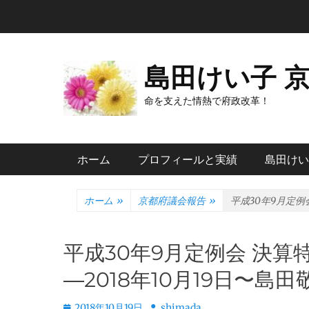
コ
ン
テ
ン
島田けい子 
ツ
へ
命を支えた情熱で府政改革！
ス
キ
メインメニュー
ッ
ホーム
プロフィールと実績
島田けい
プ
ホーム
»
京都府議会報告
»
平成30年9月定例
平成30年9月定例会 決算
―2018年10月19日〜
投
投
2018年10月19日
shimada