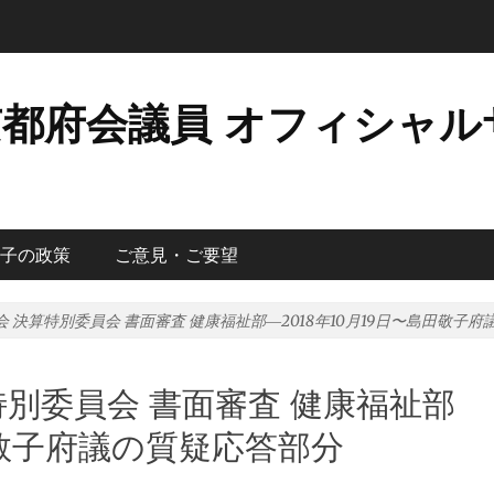
京都府会議員 オフィシャル
子の政策
ご意見・ご要望
会 決算特別委員会 書面審査 健康福祉部―2018年10月19日〜島田敬子
特別委員会 書面審査 健康福祉部
島田敬子府議の質疑応答部分