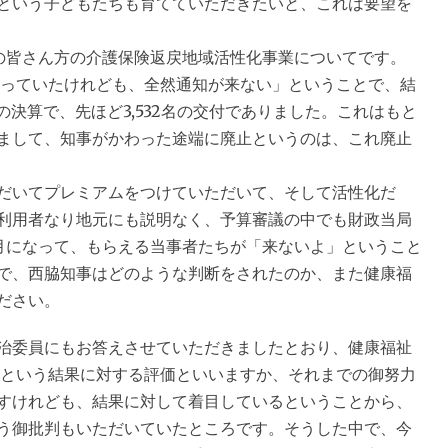
という子どもたちも育てていただきたいと、これは要望を
の皆さん方の介護保険返戻地域活性化事業についてです。
っていたけれども、全然通知が来ない」ということで、結
円の決算で、先ほど3,532名の交付でありました。これはもと
まして、知事がかわった途端に廃止というのは、これ廃止
だいてプレミアムをつけていただいて、そして活性化だ
利用者なり地元にも説明なく、予算審議の中でも財政当局
月になって、もらえる当事者たちが「来ないよ」ということ
で、西脇知事はどのような判断をされたのか、また健康福
ださい。
委員にもお答えさせていただきましたとおり、健康福祉
たという結果に対する評価といいますか、それまでの御努力
すけれども、結果に対して着目しているということから、
う御批判もいただいていたところです。そうした中で、今