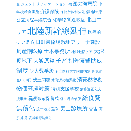
与謝の海病院
ジェントリフィケーション
中
金
介護保険
僻地医療
学校給食実施
保健所体制強化
北山エ
公立病院再編統合
化学物質過敏症
北陸新幹線延伸
リア
医療的
向日町競輪場敷地アリーナ建設
ケア児
周産期医療
土木事務所
大深
地域包括ケア
子ども医療費助成
度地下
大飯原発
制度
少人数学級
府立医科大学附属病院
最低賃
消費税増税
残土問題
金1500円
水資源の枯渇化
物価高騰対策
特別支援学校
病床適正化支
給食費
看護師確保養成
援事業
経ヶ岬通信所
無償化
美山診療所
香害
統一地方選挙
高
浜原発
高等教育無償化