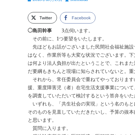
稿
稿
日
者
Twitter
Facebook
◯島田幹事
3点伺います。
その前に、1つ要望をいたします。
先ほどもお話がございました民間社会福祉施設
はなく、作業所等も大変な状況でございます。下
は何より法人負担が出たということで、これまた
だ要綱もきちんと現場に知らされていないと。重
それから、常任委員会で重ねてやっております
援、重度障害児（者）在宅生活支援事業について
を調査していただいて検討するという答弁をいた
いずれも、「共生社会の実現」という名のもと
そのものを見直していただきたいし、予算の抜本
と思います。
質問に入ります。