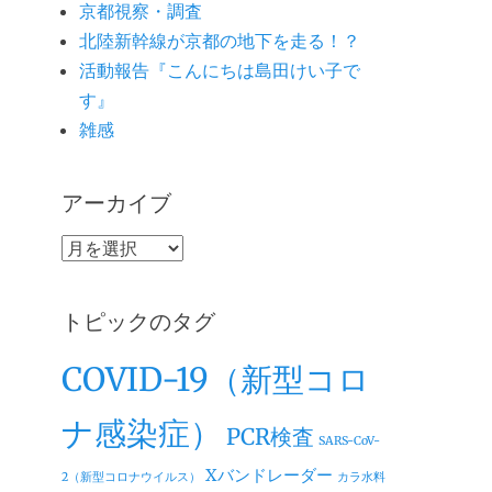
京都視察・調査
北陸新幹線が京都の地下を走る！？
活動報告『こんにちは島田けい子で
す』
雑感
アーカイブ
ア
ー
カ
トピックのタグ
イ
ブ
COVID-19（新型コロ
ナ感染症）
PCR検査
SARS-CoV-
Xバンドレーダー
2（新型コロナウイルス）
カラ水料