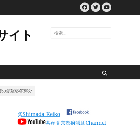
Facebook
Twitter
YouTube
サイト
検
索:
検
索
府議の質疑応答部分
@Shimada_Keiko
共産党京都府議団Channel