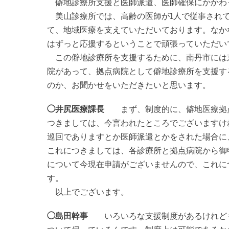
僻地診療所支援と医師派遣、医師確保にかかわ
美山診療所では、高齢の医師が1人で従事されて
て、地域医療を支えていただいております。なか
はずっと応援するということで頑張っていただい
この僻地診療所を支援するために、南丹市には
院があって、拠点病院として僻地診療所を支援す
のか、お聞かせをいただきたいと思います。
◯井尻医療課長
まず、制度的に、僻地医療拠点
つきましては、今言われたところでございますけ
巡回でありますとか医師派遣とかをされた場合に
これにつきましては、各診療所と拠点病院から御
について今現在申請がございませんので、これに
す。
以上でございます。
◯島田幹事
いろいろな支援制度があるけれども