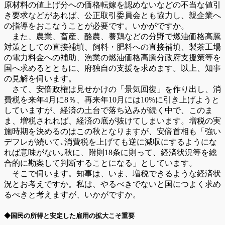
原材料の値上げ分への価格転嫁を認めないなどの不当な値引
き要求などがあれば、公正取引委員会とも協力し、親企業へ
の指導をおこなうことが必要です。いかがですか。
また、農業、畜産、酪農、養鶏などの分野で燃油価格高騰
対策としての直接補填、飼料・肥料への直接補填、製茶工場
の電力料金への補助、漁業の燃油価格高騰分政府支援策等を
国へ求めるとともに、府独自の支援を求めます。以上、知事
の見解を伺います。
さて、安倍政権は見せかけの「景気回復」を作り出し、消
費税を来年4月に8％、再来年10月には10%に引き上げようと
していますが、経済の土台で落ち込みが続く中で、このま
ま、増税されれば、経済の底が抜けてしまいます。増税の実
施時期を決めるのはこの秋となりますが、安倍首相も「強い
デフレが続いて､消費税を上げても逆に減収にするようにな
れば意味がない｡秋に、附則18条に則って、経済状況等を総
合的に勘案して判断することになる」としています。
そこで伺います。知事は、いま、増税できるような経済状
況とお考えですか。私は、やるべきでないと国につよく求め
るべきと考えますが、いかがですか。
◆国民の所得と安定した雇用の拡大こそ重要