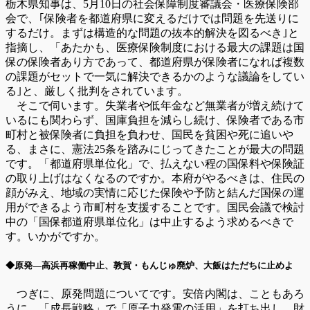
栃木県知事は、5月10日の社会保障制度審議会・医療保険部
会で、｢保険者を都道府県に変えるだけでは問題を先送りに
するだけ。まずは構造的な問題の抜本的解決を図るべき｣と
指摘し、「あたかも、医療保険制度における最大の課題は国
保の保険者あり方であって、都道府県が保険者になれば複数
の課題がセットで一気に解決できるかのような議論をしてい
る｣と、厳しく批判をされています。
そこで伺います。失業者や低年金など無業者が増え続けて
いるにも関わらず、国庫負担を減らし続け、保険者である市
町村と被保険者に負担を負わせ、国民を貧困や死に追いや
る、まさに、憲法25条を踏みにじってきたことが最大の問題
です。「都道府県単位化」で、払えない程の国保料や保険証
の取り上げはなくなるのですか。本府がやるべきは、住民の
顔がみえ、地域の実情に応じた保険や予防と結んだ国保の運
用ができるよう市町村を支援することです。国民会議で検討
中の「国保都道府県単位化」は中止するよう求めるべきで
す。いかがですか。
◆原発―高浜再稼働中止、敦賀・もんじゅ廃炉、大飯はただちに止めよ
つぎに、原発問題についてです。安倍内閣は、こともあろ
うに、「成長戦略」で「原子力発電の活用」を打ち出し、財