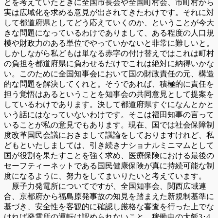
とを考えていたときに全国市長会や全国町村会、市町村から
実は広域化を求める意見が出されてきたわけです。それに対
して都道府県としてどう応えていくのか、ということが今大
きな問題になっているわけでありまして、ある程度の人口規
模や財政力のある単位でやっていかないと非常に難しいと。
しかしながら私どもは単なる赤字の付け替えではこれは町村
の負担を都道府県に負わせるだけでこれは絶対に納得いかな
い。このために全国知事会において国の財政責任の元、構造
的な問題を解決してくれと。そうであれば、積極的に責任を
担う覚悟はあるということを知事会の共同意見として提案を
しているわけであります。決して都道府県すぐになんとかと
いう話にはなっていないわけです。そこは福田知事の言って
いることが私の意見でもあります。現在、国では社会保障制
度改革国民会議におきまして議論をしておりますけれど、私
どもといたしましては、引き続きナショナルミニマムとして
国が役割を果たすことを強く求め、医療保険における最後の
セーフティーネットである国民健康保険が真に持続可能な制
度になるように、努力をしてまいりたいと考えています。
原子力発電所についてですが、全国知事会、関西広域連
合、京都府から福島原発事故の知見を踏まえた新規制基準に
基づき、安全性を客観的に確認し厳格な審査を行った上でな
ければ発電所の運転は認められないこと。稼働中の大飯3･4