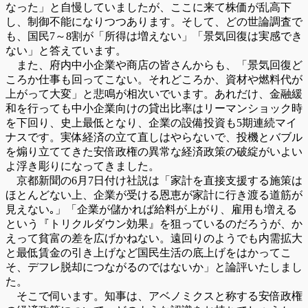
なった」と自慢していましたが、ここに来て株価が乱高下
し、制御不能になりつつあります。そして、どの世論調査で
も、国民7～8割が「所得は増えない」「景気回復は実感でき
ない」と答えています。
また、府内中小企業や商店の皆さんからも、「景気回復ど
ころか仕事も回ってこない。それどころか、資材や燃料代が
上がって大変」と悲鳴が相次いでいます。あれだけ、金融緩
和を行っても中小企業向けの貸出比率はリーマンショック時
を下回り、史上最低となり、企業の設備投資も5期連続マイ
ナスです。実体経済の立て直しはやらないで、投機とバブル
を煽り立ててきた安倍政権の異常な経済政策の破綻がいよい
よ浮き彫りになってきました。
京都新聞の6月7日付け社説は「家計を直接支援する施策は
ほとんどない上、企業が受ける恩恵が家計に行き渡る道筋が
見えない｡」「企業が儲かれば給料が上がり、雇用も増える
という『トリクルダウン効果』を狙っているのだろうが、か
えって貧富の差を広げかねない。遠回りのようでも内需拡大
と最低賃金の引き上げなど国民生活の底上げをはかってこ
そ、デフレ脱却につながるのではないか」と論評いたしまし
た。
そこで伺います。知事は、アベノミクスと称する安倍政権