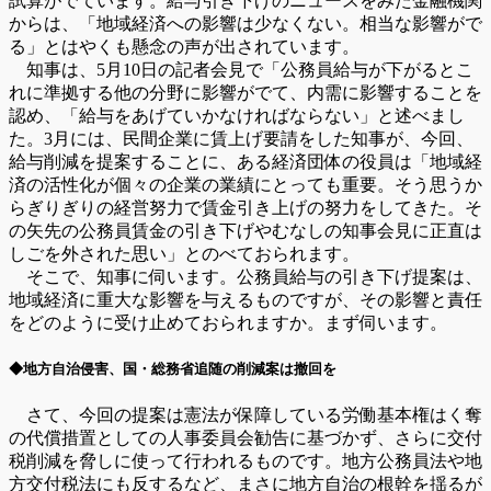
試算がでています。給与引き下げのニュースをみた金融機関
からは、「地域経済への影響は少なくない。相当な影響がで
る」とはやくも懸念の声が出されています。
知事は、5月10日の記者会見で「公務員給与が下がるとこ
れに準拠する他の分野に影響がでて、内需に影響することを
認め、「給与をあげていかなければならない」と述べまし
た。3月には、民間企業に賃上げ要請をした知事が、今回、
給与削減を提案することに、ある経済団体の役員は「地域経
済の活性化が個々の企業の業績にとっても重要。そう思うか
らぎりぎりの経営努力で賃金引き上げの努力をしてきた。そ
の矢先の公務員賃金の引き下げやむなしの知事会見に正直は
しごを外された思い」とのべておられます。
そこで、知事に伺います。公務員給与の引き下げ提案は、
地域経済に重大な影響を与えるものですが、その影響と責任
をどのように受け止めておられますか。まず伺います。
◆地方自治侵害、国・総務省追随の削減案は撤回を
さて、今回の提案は憲法が保障している労働基本権はく奪
の代償措置としての人事委員会勧告に基づかず、さらに交付
税削減を脅しに使って行われるものです。地方公務員法や地
方交付税法にも反するなど、まさに地方自治の根幹を揺るが