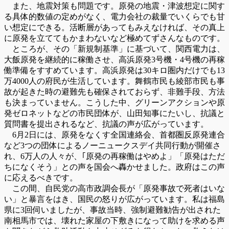
また、地震対策も問題です。原発の地震・津波想定に関す
る具体的数値の定めがなく、電力会社の裁量でいくらでも甘
い想定にできる。活断層があってもみえなければ、その真上
に原発を立ててもかまわないなど極めてずさんなものです。
ところが、その「新規制基準」に基づいて、関西電力は、
大飯原発を継続的に稼働させ、高浜原発3号機・4号機の再稼
働準備をすすめています。高浜原発は30キロ圏内だけでも13
万4000人の府民が生活しています。舞鶴市民も綾部市民も事
故が起きた時の避難先も確保されておらず、非難手段、方法
も決まっていません。こうした中、グリーンアクションや原
発ゼロネットなどの市民団体が、山田知事にたいし、抗議と
質問書を提出されるなど、抗議の声が広がっています。
6月2日には、原発をなくす全国連絡会、首都圏反原発連合
など3つの団体によるノーニュークスデイ共同行動が開催さ
れ、6万人の人々が、｢原発の再稼働はやめよ」「原発はただ
ちになくそう」との声を国会へ轟かせました。政府はこの声
に応えるべきです。
この間、自民党の高市政調会長が「原発事故で死者はいな
い」と暴言をはき、国民の怒りが広がっています。私は福島
県に3回伺いましたが、事故当時、強制避難勧告が出された
南相馬市では、壊れた家屋の下敷きになって助けを求める声