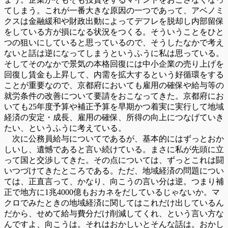
てしまう。これが一番大きな原因の一つであって、アベノミ
クスは金融緩和や財政出動によってデフレを脱却し内部留保
をしている方が損になる状況をつくる。そういうことをひと
つの狙いにしていると思っているので、そうしたなかで考え
ないと話は逆になってしまうというふうに私は思っている。
そしてそのなかで景気の本格回復には中小企業の売り上げを
回復し賃金も上昇して、内需を拡大するという好循環をする
ことが重要なので、京都府においても雇用の確保や給与等の
就労条件の改善について要請をおこなってきた。京都府にお
いても25年度予算や補正予算を早期かつ着実に実行して地域
経済の安定・成長、雇用の確保、所得の向上につなげていき
たい、というふうに考えている。
次に公務員給与についてであるが、基本的にはずっとおか
しいし、遺憾であると言い続けている。まさに私が先頭に立
って国と交渉してきた。その点については、ずっとこれは闘
いつづけてきたところである。ただ、地域経済の問題につい
ては、正直言って、かなり、向こうの言い分は逆。つまり補
正で地方に1兆4000億もおカネをだしているじゃないか。マ
クロでみたときの地域経済に関してはこれだけ出しているん
だから、せめて給与費分だけ削減してくれ、という言い方な
んですよ、向こうは。それはおかしいとそんな話は。おかし