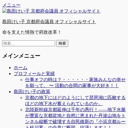
Facebook
Twitter
YouTube
コ
メニュー
ン
テ
島田けい子 京都府会議員 オフィシャルサイト
ン
ツ
命を支えた情熱で府政改革！
へ
ス
検
キ
索:
ッ
メインメニュー
プ
ホーム
プロフィールと実績
仕事オフの時は？・・・・・・家族みんなの幸せ
を願って。 〜 活動の合間の家事が大好き！！
島田けい子の政策
京都の地下にはどのようにして琵琶湖に匹敵する
ほどの地下水が蓄えられているのか。
北陸新幹線京都延伸は千年の愚行！――地下水脈
が豊富な京都盆地と自然に恵まれた丹波山地をト
ンネル縦断で破壊する自民維新の『小浜京都ルー
ト桂川案』の合意に断固、抗議します！！