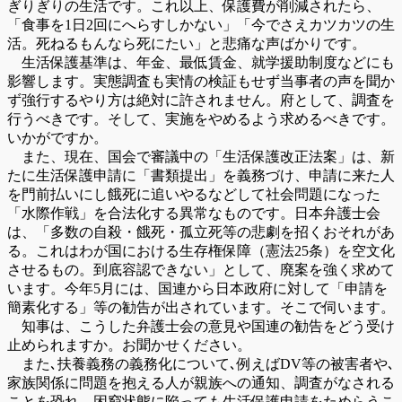
ぎりぎりの生活です。これ以上、保護費が削減されたら、
「食事を1日2回にへらすしかない」「今でさえカツカツの生
活。死ねるもんなら死にたい」と悲痛な声ばかりです。
生活保護基準は、年金、最低賃金、就学援助制度などにも
影響します。実態調査も実情の検証もせず当事者の声を聞か
ず強行するやり方は絶対に許されません。府として、調査を
行うべきです。そして、実施をやめるよう求めるべきです。
いかがですか。
また、現在、国会で審議中の「生活保護改正法案」は、新
たに生活保護申請に「書類提出」を義務づけ、申請に来た人
を門前払いにし餓死に追いやるなどして社会問題になった
「水際作戦」を合法化する異常なものです。日本弁護士会
は、「多数の自殺・餓死・孤立死等の悲劇を招くおそれがあ
る。これはわが国における生存権保障（憲法25条）を空文化
させるもの。到底容認できない」として、廃案を強く求めて
います。今年5月には、国連から日本政府に対して「申請を
簡素化する」等の勧告が出されています。そこで伺います。
知事は、こうした弁護士会の意見や国連の勧告をどう受け
止められますか。お聞かせください。
また､扶養義務の義務化について､例えばDV等の被害者や､
家族関係に問題を抱える人が親族への通知、調査がなされる
ことを恐れ、困窮状態に陥っても生活保護申請をためらうこ