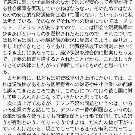
て急速に進む少子高齢化のなかで国民が安心して希望が持て
る社会保障を実現していかねばならない。そのためにはなん
らかの安定的な財源確保は避けて通れない、というふうに私
は考えている。そのなかでそれぞれの税目については、メリ
ット、デメリットがありますので、ここは国会で消費税率の
ひきあげというものを選択されたわけなので、それについて
は私どもは厳しい地域経済の状況に配慮するよう、繰り返し
申し上げてきたところであり、消費税法改正の附則において
も引き上げにあたっては、経済状況を総合的に勘案したうえ
で、所要の措置を講ずるとされたことだから、これはしっか
りとその法律にしたがって判断していくものだと思ってい
る。
また同時に、私どもは消費税率引き上げにたいしては、こ
れは逆進性があるから低所得者への対応や中小企業への配慮
も訴えてきたところであり、この点については今後も国に対
して申し入れをおこなっていきたいと思っている。
次に賃上げであるが、デフレ不況の問題というのは、いろ
いろ企業の方と話しても、デフレの一番の問題点というのは
企業が資金を使うよりも内部留保という形で保持しているほ
うが有利という。そりゃそうですよね、だんだん物が下がっ
ていくわけだから、現金でもっているほうが有利になってし
まう。企業がそもそも投資をするマインドをおこさなくなっ