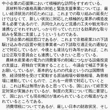
中小企業の応援隊において積極的な訪問をすすめている。
原材料等の価格高騰の対処と緊急支援事業については、厳
しい経済状況の対応ためには、これまでの取り組みの延長だ
けではなくて、新しい状況に対応した積極的な業界の構造改
革も必要であるので、共同仕入れなど流通の工夫や観光等の
連携などそれぞれがしっかり行っていただける効果的な取り
組みを緊急に支援しようというものである。
下請企業の相談窓口であるが、これまで京都産業21の下請
駆け込み寺の設置や発注事業者への下請取引適正化の通知な
どで対応しているが、今後とも違法な行為等があれば、これ
は公正取引委員会とも連携していきたいと思っている。
農林水産業者の電力の消費量等の削減につながる設備投資
の支援は、府独自で実施することとし、今議会で補正予算を
お願いしているが、基本的なものの代金というのは国際情
勢、経済情勢を受けて変動する原油相場や穀物相場、為替相
場に連動していくもので、これを一府県で対応していくと
は、これは私は無理があると思っている。国において経営安
定対策が実施されているが、制度の充実について既に要望し
て、国においても現在検討が進められているとの報道がなさ
れているところである。
消費増税についてであるが、厳しい日本の財政状況、そし