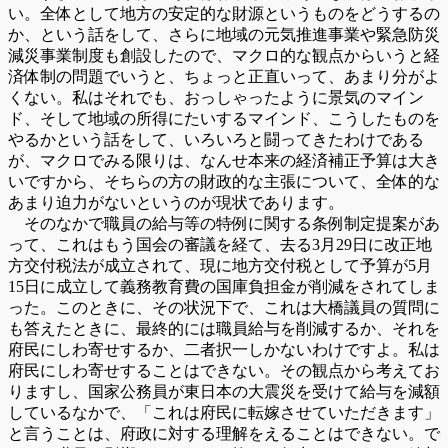
い。全体として地方の安定的な財源というものをどうするの
か、という話をして、さらに地域の元気推進事業や緊急防災
減災事業制度も創設したので、マクロ的な観点からいうと経
済体制の問題でいうと、ちょっと正直いって、あまり分がよ
くない。私はそれでも、おっしゃったように景気のマイン
ド、そして地域の所得にたいするマインド、こうしたものを
やるかという話をして、いろいろと闘ってきたわけである
が、マクロでみる限りは、なんせ本来の経済補正予算は大き
いですから、そちらの方の財政的な主張について、全体的な
あまり迫力がないというのが現状であります。
そのなかで職員の給与等の特例に関する条例制定提案があ
って、これはもう国会の審議を経て、去る3月29日に改正地
方交付税法が成立されて、現に地方交付税として予算が5月
15日に成立して義務教育費の国庫負担金が削減をされてしま
った。このときに、その状況下で、これは大橋議員の質問に
も答えたときに、最終的には職員給与を削減するか、それを
府民にしわ寄せするか、二者択一しかないわけですよ。私は
府民にしわ寄せすることはできない。その観点から考えてお
りますし、国家公務員が東日本の大震災を受けて給与を減額
しているなかで、「これは府民に転嫁させていただきます」
と言うことは、府政に対する理解をえることはできない。で