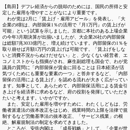
【島田】デフレ経済からの脱却のためには、国民の所得と安
定した雇用を増やすことがなにより重要です。
わが党は2月に「賃上げ・雇用アピール」を発表し、「大
企業の8割は、内部留保1％の活用で『月1万円』の賃上げが
可能」という試算を示しました。京都に本社のある上場企業
の今年3月期決算が出揃いましたが、大企業26社の内部留保
は総額7兆3033億円と、増え続けています。内部留保の1％を
取り崩せば月額1万円の賃上げは可能です。「賃上げをしな
いと消費不況からぬけだせない」と、少なくない経営者、エ
コノミストからも指摘がされ、麻生副総理も国会で、わが党
議員の質問に「内部留保が賃金に回ることは 日本経済が活
気づくためにも重要な要素の一つ」と答弁するなど、「内部
留保の活用による賃上げ」を認める流れが大きく広がってい
ます。知事として、あらためて、内部留保活用による賃金引
き上げを経済界に求めるなど、府の役割を発揮していただき
たいと考えます。いかがですか。
また、安定した雇用を増やすために、わたくしどもは、労
働者派遣法の抜本改正をはじめ、残業時間の上限を法律で規
制するなど労働基準法の抜本改正、「サービス残業」の根
絶、解雇規制法の制定を求めてきました。
ところが、安倍内閣は、「成長戦略」として、「企業が世