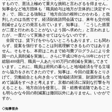
すもので、憲法上極めて重大な挑戦と言わざるを得ません。
知事会など地方団体も「職員給与は地方が主体的に決定すべ
き」で、国による強制は「地方自治の根幹にかかわる」と批
判したのは当然です。経済財政諮問会議では、来年も交付税
削減せよなどの発言も出ています。知事は、「こうした措置
が二度と行われることがないよう国へ求めた」と言われまし
たが、一度だって実施させてはならないのです。
全国では、賃下げをやらないところもあります。にも関わ
らず、提案を強行することは到底理解できるものではありま
せん。そもそも、本府はこれまで給与費プログラムにより全
国一の人員削減を実施し、さらに平成12年から16年にかけて
総額400億円、職員一人あたり85万円の削減を実施してきて
います。これに、職員は府民の暮らしと地域経済を守る立場
から協力をされてきたのです。知事は、今回の提案をとりさ
げて、労働組合とも向き合って地域経済対策、財源対策も含
めて論議をすべきと考えます。京都の経済に深刻な打撃を与
えることも、地方自治を侵害し、国・総務省追随であること
も明らかな今回の削減案は撤回以外にありません。いかがで
すか。
◇知事答弁