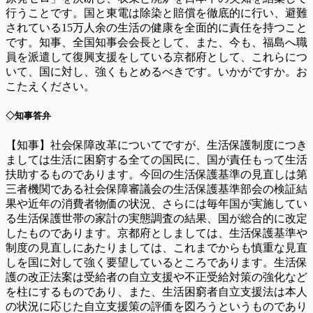
行うことです。国と東電は除染と賠償を徹底的に行い、避難
されている15万人余の生活の健康を全面的に責任を持つこと
です。知事、全国知事会会長として、また、今も、福島へ職
員を派遣して復興支援をしている京都府として、これらにつ
いて、国に対し、強くもとめるべきです。いかがですか。お
こたえください。
◇知事答弁
【知事】社会保障改革についてですが、生活保護制度につき
ましては生活に困窮する全ての国民に、国が責任もって生活
扶助するものであります。今回の生活保護基準の見直しは第
三者機関である社会保障審議会の生活保護基準部会の検証結
果や近年の消費者物価の状況、さらには毎年国が実施してい
る生活保護世帯の家計の実態調査の結果、国が総合的に改定
したものであります。京都府としましては、生活保護基準や
制度の見直しにあたりましては、これまでからも慎重な見直
しを国に対して強く要望しているところであります。生活保
護の改正法案は受給者の自立支援や不正受給対策の強化など
を柱にするものであり、また、生活困窮者自立支援法は本人
の状況に応じた自立支援策の評価を図ろうというものであり