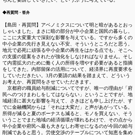
◆再質問・答弁
【島田・再質問】アベノミクスについて明と暗があるとおっ
しゃいました。まさに暗の部分が中小企業と国民の暮らし。
ここに大変重大で深刻な影響を与えている。ですから多くの
中小企業の先行き見えない不安、そういうところだと思う。
地元で必死に頑張る中小企業の再生をはかる点でも、そこへ
の支援の提案をされたが強化をしなければなりません。そし
て内需拡大のために働く人の所得を増やす必要があると指摘
をしてきた。内部留保の活用について、経済界に再度要求を
していただきたい。3月の要請の結果を踏まえて、どういう
お考えか、再質問をさせていただきます。
京都府の職員給与削減についてですが、唯一の理由が「府
民へのつけまわしをしてはならない」ということですが、地
域経済に甚大な影響を与えて、さきほども申し上げたが、す
でに金融機関からは「それは大変だ」と声があがっている。
所得が減ると夏のボーナスも減ると、モノを買えない、そう
いうことでまた地域の経済循環が壊れるわけで、その点から
中小企業や府民へ最も大きなしわ寄せになるのが今回の給与
削減であると思う。労使交渉のテーブルについて知恵を集め