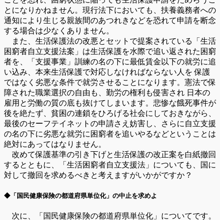
とになりかねません。現行法下においても、扶養義務者への
通知により生じる親族間のあつれきなどを恐れて申請を断念
する場合は少なくありません。
また、生活保護法の改悪とセットで提案されている「生活
困窮者自立支援法案」は生活保護を水際で追い返された困窮
者を、「支援事業」訓練の名の下に最低賃金以下の就労に追
い込み、本来生活保護で対応しなければならない人を 保護
ではなく劣悪な条件で就労させることになります。憲法で保
障された職業選択の自由も、勤労の権利も侵害され 日本の
雇用と労働の質の底も抜けてしまいます。悲惨な餓死事件が
後を絶たず、貧困の連鎖をひろげる社会にしておきながら、
最後のセーフテイネットの申請さえ妨害し、さらに自立支援
の名の下に劣悪な就労に困窮者を追いやるなどということは
絶対にあってはなりません。
改めて保護基準の引き下げと生活保護の改正案を白紙撤回
するとともに、「生活困窮者自立支援法」についても、国に
対して撤回を求めるべきと考えますがいかがですか？
◆「国民健康保険の都道府県単位化」の中止を求めよ
次に、「国民健康保険の都道府県単位化」についてです。