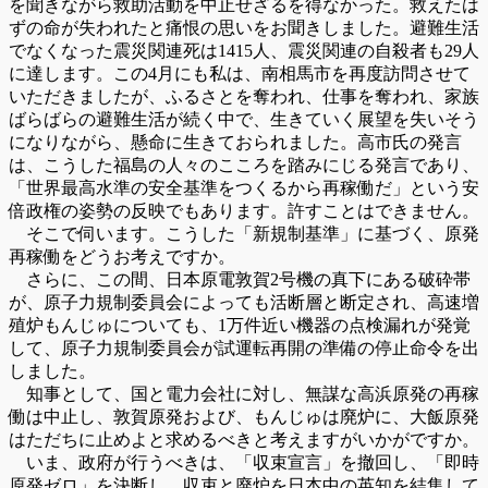
を聞きながら救助活動を中止せざるを得なかった。救えたは
ずの命が失われたと痛恨の思いをお聞きしました。避難生活
でなくなった震災関連死は1415人、震災関連の自殺者も29人
に達します。この4月にも私は、南相馬市を再度訪問させて
いただきましたが、ふるさとを奪われ、仕事を奪われ、家族
ばらばらの避難生活が続く中で、生きていく展望を失いそう
になりながら、懸命に生きておられました。高市氏の発言
は、こうした福島の人々のこころを踏みにじる発言であり、
「世界最高水準の安全基準をつくるから再稼働だ」という安
倍政権の姿勢の反映でもあります。許すことはできません。
そこで伺います。こうした「新規制基準」に基づく、原発
再稼働をどうお考えですか。
さらに、この間、日本原電敦賀2号機の真下にある破砕帯
が、原子力規制委員会によっても活断層と断定され、高速増
殖炉もんじゅについても、1万件近い機器の点検漏れが発覚
して、原子力規制委員会が試運転再開の準備の停止命令を出
しました。
知事として、国と電力会社に対し、無謀な高浜原発の再稼
働は中止し、敦賀原発および、もんじゅは廃炉に、大飯原発
はただちに止めよと求めるべきと考えますがいかがですか。
いま、政府が行うべきは、「収束宣言」を撤回し、「即時
原発ゼロ」を決断し、収束と廃炉を日本中の英知を結集して