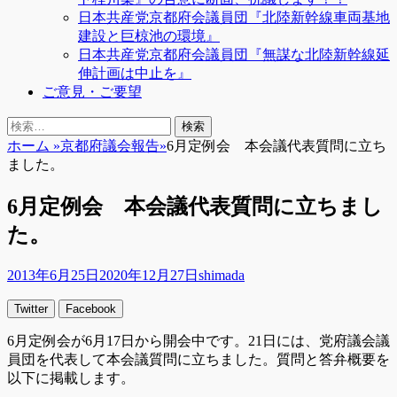
日本共産党京都府会議員団『北陸新幹線車両基地
建設と巨椋池の環境』
日本共産党京都府会議員団『無謀な北陸新幹線延
伸計画は中止を』
ご意見・ご要望
検
検
索
索:
ホーム
»
京都府議会報告
»
6月定例会 本会議代表質問に立ち
ました。
6月定例会 本会議代表質問に立ちまし
た。
投
投
2013年6月25日
2020年12月27日
shimada
稿
稿
Twitter
Facebook
日
者
6月定例会が6月17日から開会中です。21日には、党府議会議
員団を代表して本会議質問に立ちました。質問と答弁概要を
以下に掲載します。