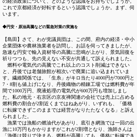
の経済政策について、どのような認識をお持ちでしょうか。
これで京都経済が好転するという認識でしょうか。まず、伺
います。
◆円安・原油高騰などの緊急対策の実施を
【島田】さて、わが党議員団は、この間、府内の経済・中小
企業団体や農林漁業者を訪問し、お話を伺ってきましたが、
急速な円安で輸入資材等の高騰に悲鳴が上がり、景気回復を
祈りつつも、先の見えない不安が共通して訴えられました。
燃料や電気代の高騰でこれ以上のコスト削減はできない
と、丹後では老舗旅館が相次いで廃業に追い込まれていま
す。繊維関係では、「生糸」がキロ当たり4000円が7000円と
7・8割も値上げになり、丹後織物の精錬工場では燃料費が年
間で1000万円、廃液処理の電気代が600万円も増加しまし
た。私の地元・右京区の京友禅関連の会社では売上に占める
燃料費の割合が2割近くまではねあがり、いずれも、「価格
に転嫁できずこのままでは経営がなりたたなくなる」と訴え
られました。
漁業では漁船の燃油代があがり、底引き網漁では一回の出
漁に10万円もかかりますがこれが2割増となり、漁師さんは
「漁価は競りで決まる。燃料が高騰しても、価格に転嫁でき