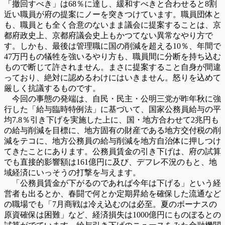
「撤回すべき」は68％に達し、緩和すべきと合わせると8割
近い職員が府の提案にノーを突きつけています。職員団体と
も、職員とも全く合意のないまま議会に提案することは、京
都府政史上、京都府議会史上もかつてない異常なやり方で
す。しかも、最後は管理職に国の削減を超える10％、年間で
47万円もの犠牲を強いるやり方も、職員間に分断を持ち込む
もので断じて許されません。まさに提案すること自身が間違
っており、絶対に認めるわけにはいきません。怒りを込めて
厳しく抗議するものです。
今回の事態の発端は、自民・民主・公明三党が昨年秋に強
行した「給与臨時特例法」に基づいて、国家公務員給与の平
均7.8％引き下げを実施した上に、国・地方合わせて2兆円も
の給与削減を目標に、地方固有の財産である地方交付税の削
減をテコに、地方公務員の給与削減を地方自治体に押しつけ
てきたことにあります。公務員賃金の引き下げは、府の試算
でも直接的影響額は161億円に及び、デフレ不況のもと、地
域経済にいっそうの打撃を与えます。
「公務員賃金が下がるのであれば今年は下げる」という経
営者も出るとか、春闘で何とか定期昇給を確保した流通など
の職場でも「7月商戦は冷え込むのは必至。夏のボーナスの
原資確保は困難」など、経済損失は1000億円にものぼるとの