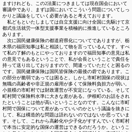
ますけれども、この2法案につきましては現在国会において
審議中であり、まずは国においてこういう問題についてしっ
かりと議論をしていく必要があると考えております。
私どもといたしましては自立支援に向け全国に先駆けて京
都式生活就労一体型支援事業を積極的に推進しているところ
あります。
次に国民健康保険の都道府県化についてでありますが、栃
木県の福田知事は私と相談して物を言っているんです。すべ
て私の了解のもとにやっておりますので福田知事の意見は私
の意見でもあるということで、私が会長ということで責任を
持って送り出しておりますので、間違っていただくと困るの
です。国民健康保険は国民皆保険の最後の砦であります。こ
の部分が脆弱であっては困ると。しかし市町村国保の現状は
無職の高齢者や非正規の雇用が多くて保険料負担力が弱い。
小規模の市町村では財政運営が不安定になっている。そして
町村間で保険料水準に大きな差がある。伊根町のお話をされ
たということは他が高いということなのです。こんなに市町
村間で国保について差があっていいのかという議論を抜きに
して、私は構造的な問題は語れないのではないか思っていま
す。そして、これから高齢化や少子化がすすんでいく市町村
で本当に安定的な国保の運営はできるのだろうか。というこ