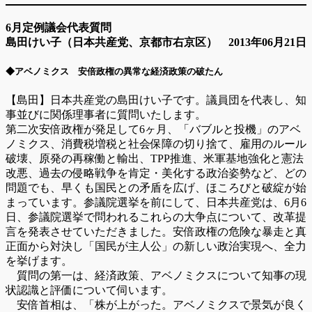
6月定例議会代表質問
島田けい子（日本共産党、京都市右京区） 2013年06月21日
◆アベノミクス 安倍政権の異常な経済政策の破たん
【島田】日本共産党の島田けい子です。議員団を代表し、知
事並びに関係理事者に質問いたします。
第二次安倍政権が発足して6ヶ月、「バブルと投機」のアベ
ノミクス、消費税増税と社会保障の切り捨て、雇用のルール
破壊、原発の再稼働と輸出、TPP推進、米軍基地強化と憲法
改悪、過去の侵略戦争を肯定・美化する政治姿勢など、どの
問題でも、早くも国民との矛盾を広げ、ほころびと破綻が始
まっています。参議院選挙を前にして、日本共産党は、6月6
日、参議院選挙で問われるこれらの大争点について、改革提
言を発表させていただきました。安倍政権の危険な暴走と真
正面から対決し「国民が主人公」の新しい政治実現へ、全力
を挙げます。
質問の第一は、経済政策、アベノミクスについて知事の現
状認識と評価について伺います。
安倍首相は、「株が上がった。アベノミクスで景気が良く