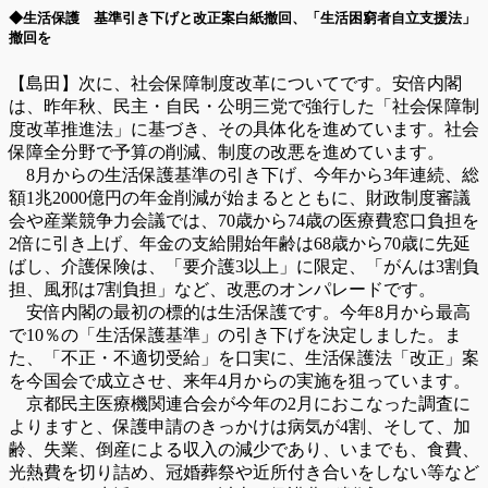
◆生活保護 基準引き下げと改正案白紙撤回、「生活困窮者自立支援法」
撤回を
【島田】次に、社会保障制度改革についてです。安倍内閣
は、昨年秋、民主・自民・公明三党で強行した「社会保障制
度改革推進法」に基づき、その具体化を進めています。社会
保障全分野で予算の削減、制度の改悪を進めています。
8月からの生活保護基準の引き下げ、今年から3年連続、総
額1兆2000億円の年金削減が始まるとともに、財政制度審議
会や産業競争力会議では、70歳から74歳の医療費窓口負担を
2倍に引き上げ、年金の支給開始年齢は68歳から70歳に先延
ばし、介護保険は、「要介護3以上」に限定、「がんは3割負
担、風邪は7割負担」など、改悪のオンパレードです。
安倍内閣の最初の標的は生活保護です。今年8月から最高
で10％の「生活保護基準」の引き下げを決定しました。ま
た、「不正・不適切受給」を口実に、生活保護法「改正」案
を今国会で成立させ、来年4月からの実施を狙っています。
京都民主医療機関連合会が今年の2月におこなった調査に
よりますと、保護申請のきっかけは病気が4割、そして、加
齢、失業、倒産による収入の減少であり、いまでも、食費、
光熱費を切り詰め、冠婚葬祭や近所付き合いをしない等など