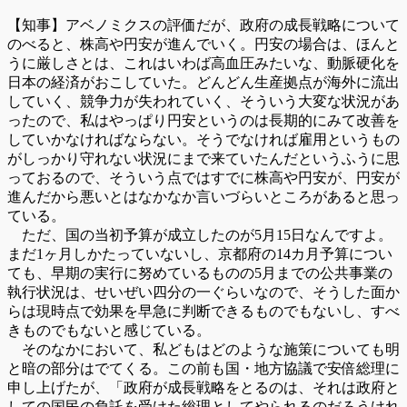
【知事】アベノミクスの評価だが、政府の成長戦略について
のべると、株高や円安が進んでいく。円安の場合は、ほんと
うに厳しさとは、これはいわば高血圧みたいな、動脈硬化を
日本の経済がおこしていた。どんどん生産拠点が海外に流出
していく、競争力が失われていく、そういう大変な状況があ
ったので、私はやっぱり円安というのは長期的にみて改善を
していかなければならない。そうでなければ雇用というもの
がしっかり守れない状況にまで来ていたんだというふうに思
っておるので、そういう点ではすでに株高や円安が、円安が
進んだから悪いとはなかなか言いづらいところがあると思っ
ている。
ただ、国の当初予算が成立したのが5月15日なんですよ。
まだ1ヶ月しかたっていないし、京都府の14カ月予算につい
ても、早期の実行に努めているものの5月までの公共事業の
執行状況は、せいぜい四分の一ぐらいなので、そうした面か
らは現時点で効果を早急に判断できるものでもないし、すべ
きものでもないと感じている。
そのなかにおいて、私どもはどのような施策についても明
と暗の部分はでてくる。この前も国・地方協議で安倍総理に
申し上げたが、「政府が成長戦略をとるのは、それは政府と
しての国民の負託を受けた総理としてやられるのだろうけれ