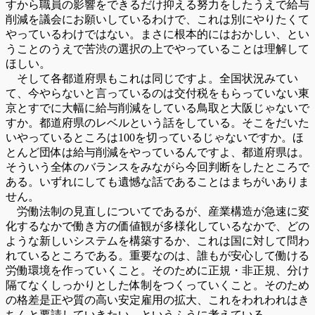
すから職員の影響をできるだけ抑える努力をしたうえで給与
削減を議会にお願いしているわけで、これは別にやりたくて
やっているわけではない。まさに根本的にはおかしい、とい
うことのうえで苦渋の選択の上でやっていることは理解して
ほしい。
そして各都道府県もこれは同じですよ。全国状況みてい
て、今やらないと言っているのは交付税をもらっていない東
京とすでに大幅に給与削減をしている鳥取と大阪じゃないで
すか。都道府県のレベルという話をしている。そこをだいた
いやっているところは100を切っているじゃないですか。ほ
とんど団体は給与削減をやっているんですよ、都道府県は。
そういう全体のバランスをみながら今回判断をしたところで
ある。いずれにしても遺憾な話であることはまちがいありま
せん。
労働法制の見直しについてであるが、産業構造が急速に変
化するなかで働き方の価値観が多様化しているなかで、どの
ような新しいシステムを構築するか、これは国に対して問わ
れているところである。重要なのは、誰もが安心して働ける
労働環境を作っていくこと。そのために正規・非正規、分け
隔てなくしっかりとした体制をつくっていくこと。そのため
の格差是正や質の高い安定雇用の拡大、これをわれわれはき
ちんと要請していきたい、というふうに考えている。