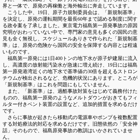
界と一体で、原発の再稼働と海外輸出に奔走しています。
こうした中、19日、原子力規制委員会は、「新規制基準」
を決定し、原発の運転期間を最長60年まで認める制度に関す
る政令案を了承しました。東京電力福島第一原発事故の原因
究明がおわっていない中で、専門家の意見も多くの国民の意
見も全く無視し、スケジュールありきで作られた「新規制基
準」は、原発の危険から国民の安全を保障する内容とは程遠
いものです。
福島第一原発には1日400トンの地下水が原子炉建屋に流入
し、高濃度の放射能汚染水が急速に増え続け、19日には福島
第一原発港湾近くの地下水で基準値の30倍を超えるストロン
チウムが検出されるなど、危機的状況にあります。ところが
「新規制基準」はこれを問題にもしていません。
また、「新基準」は、過酷事故対策をはじめて義務付けた
ものの、福島第一原発のようなメルトダウンがおきてもフィ
ルター付きベント装置の設置など、追加的措置を求めるだけ
です。
さらに事故が起きたら移動式の電源車やポンプを複数配置
する対処療法的対応を求めるだけです。旧態依然の「安全神
話」そのもので、福島原発事故の教訓はいかされていませ
ん。