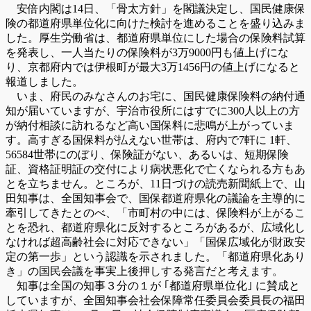
安倍内閣は14日、「骨太方針」を閣議決定し、国民健康保
険の都道府県単位化に向けた検討を進めることを盛り込みま
した。厚生労働省は、都道府県単位にした場合の保険料試算
を発表し、一人当たりの保険料が3万9000円も値上げにな
り、京都府内では伊根町が最大3万1456円の値上げになると
報道しました。
いま、府民のみなさんのお宅に、国民健康保険料の納付通
知が届いていますが、宇治市役所にはすでに300人以上の方
が納付相談に訪れるなど高い国保料に悲鳴が上がっていま
す。高すぎる国保料が払えない世帯は、府内で7軒に 1軒、
56584世帯にのぼり、保険証がない、あるいは、短期保険
証、資格証明証の交付により病状悪化で亡くなられる方もあ
とを立ちません。ところが、11日づけの読売新聞紙上で、山
田知事は、全国知事会で、国保都道府県化の議論を主導的に
牽引してきたとのべ、「市町村の中には、保険料が上がるこ
とを恐れ、都道府県化に反対するところがあるが、広域化し
なければ超高齢社会に対応できない」「国保広域化が財政安
定の第一歩」という認識を示されました。「都道府県化あり
き」の国民会議を事実上後押しする発言だと考えます。
知事は全国の知事３分の１が ｢都道府県単位化｣ に賛成と
していますが、全国知事会社会保障常任委員会委員長の福田