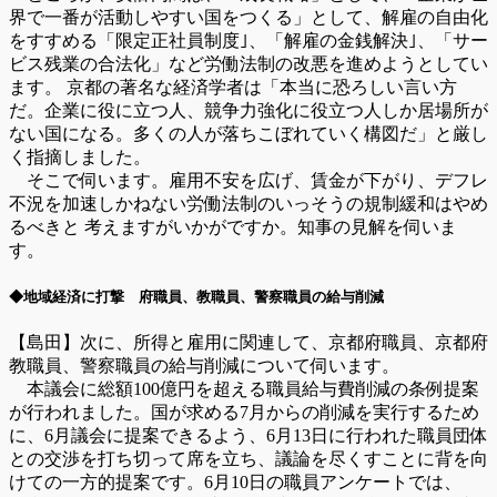
界で一番が活動しやすい国をつくる」として、解雇の自由化
をすすめる「限定正社員制度｣、「解雇の金銭解決｣、「サー
ビス残業の合法化」など労働法制の改悪を進めようとしてい
ます。 京都の著名な経済学者は「本当に恐ろしい言い方
だ。企業に役に立つ人、競争力強化に役立つ人しか居場所が
ない国になる。多くの人が落ちこぼれていく構図だ」と厳し
く指摘しました。
そこで伺います。雇用不安を広げ、賃金が下がり、デフレ
不況を加速しかねない労働法制のいっそうの規制緩和はやめ
るべきと 考えますがいかがですか。知事の見解を伺いま
す。
◆地域経済に打撃 府職員、教職員、警察職員の給与削減
【島田】次に、所得と雇用に関連して、京都府職員、京都府
教職員、警察職員の給与削減について伺います。
本議会に総額100億円を超える職員給与費削減の条例提案
が行われました。国が求める7月からの削減を実行するため
に、6月議会に提案できるよう、6月13日に行われた職員団体
との交渉を打ち切って席を立ち、議論を尽くすことに背を向
けての一方的提案です。6月10日の職員アンケートでは、