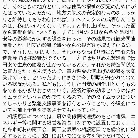
ど、そのときに地方というのは住民の福祉の安定のためにが
んばっているんだから、地方の財政の安定的なものをしっか
りと維持してもらわなければ、アベノミクスの成否なんても
のは、私はいえなくなりますよ」と申し上げた。そうした面
から京都企業についても、すでに4月の12日から各分野の円
安等の影響にかんする調査を行った。その結果では観光関連
産業とか、円安の影響で海外からの観光客が増えているの
で、そうした点はいいと。それからやっぱり輸出が中心の製
造業等では好影響がでている。一方ではちりめん製造業では
円安で生糸の価格が上がっているとか、それから鋳造関係で
は電力をたくさん使うので、電力料金の値上げの影響を大変
受けている、といったようにまさに今、明暗が分かれて出て
いる状況がある。私どもはこうした円安の副作用というもの
をできるかぎりおさめていく。経済対策の効果というのはタ
イムラグというものがでてくるので、そのタイムラグについ
てしっかりと緊急支援事業を行うということで、今議会につ
いても補正予算を提案させてもらっている。
相談窓口については、府や関係機関連携のもとに電気、エ
ネルギー等に関する経営相談窓口をすでに設置しており、ま
た各市町村の商工会、商工会議所の相談窓口でも総合的に対
応するとともに、窓口においでになる方を待つだけでなく、