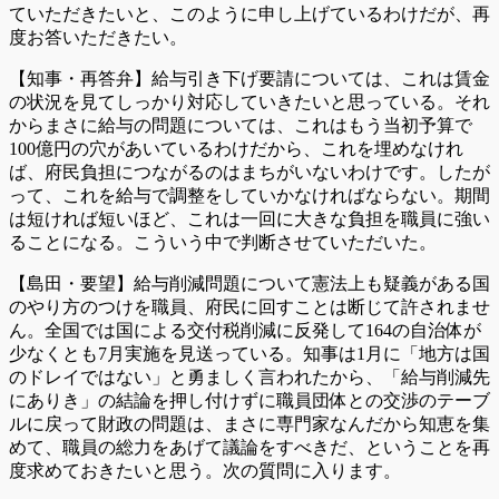
ていただきたいと、このように申し上げているわけだが、再
度お答いただきたい。
【知事・再答弁】給与引き下げ要請については、これは賃金
の状況を見てしっかり対応していきたいと思っている。それ
からまさに給与の問題については、これはもう当初予算で
100億円の穴があいているわけだから、これを埋めなけれ
ば、府民負担につながるのはまちがいないわけです。したが
って、これを給与で調整をしていかなければならない。期間
は短ければ短いほど、これは一回に大きな負担を職員に強い
ることになる。こういう中で判断させていただいた。
【島田・要望】給与削減問題について憲法上も疑義がある国
のやり方のつけを職員、府民に回すことは断じて許されませ
ん。全国では国による交付税削減に反発して164の自治体が
少なくとも7月実施を見送っている。知事は1月に「地方は国
のドレイではない」と勇ましく言われたから、「給与削減先
にありき」の結論を押し付けずに職員団体との交渉のテーブ
ルに戻って財政の問題は、まさに専門家なんだから知恵を集
めて、職員の総力をあげて議論をすべきだ、ということを再
度求めておきたいと思う。次の質問に入ります。