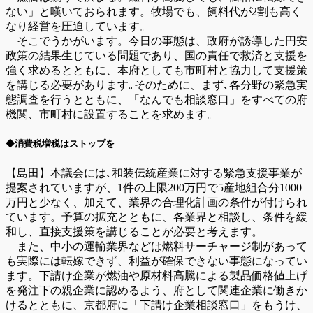
ない」と嘆いておられます。牧場でも、飼料代が2割も高く
なり経営を圧迫しています。
そこでうかがいます。今日の事態は、政府が誘導した円安
政策の結果生じている問題であり、国の責任で救済と支援を
強く求めるとともに、本府としても市町村と協力して支援策
を講じる必要があります｡そのために、まず､各分野の緊急実
態調査を行うとともに、「なんでも相談窓口」をすべての府
機関、市町村に設置することを求めます。
◆消費税増税はストップを
【島田】本議会には､和装伝統産業に対する緊急支援事業が
提案されていますが、1件の上限200万円で5産地組合分1000
万円と少なく、加えて、業界の合理化計画の条件が付けられ
ています。予算の拡充とともに、各業界と相談し、条件を緩
和し、直接支援策を講じることが必要と考えます。
また、中小の運輸業界などは燃料サーチャージ制があって
も実際には転嫁できず、利益が確保できない事態になってい
ます。下請け企業が燃油や原材料高騰による製品価格値上げ
を発注下の親企業に認めるよう、府として関連企業に働きか
けるとともに、京都府に「下請け企業相談窓口」をもうけ、